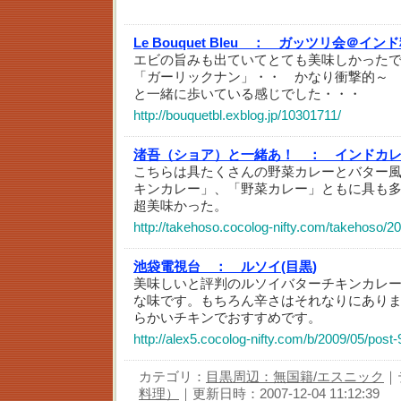
Le Bouquet Bleu ：
ガッツリ会＠インド
エビの旨みも出ていてとても美味しかった
「ガーリックナン」・・ かなり衝撃的～
と一緒に歩いている感じでした・・・
http://bouquetbl.exblog.jp/10301711/
渚吾（ショア）と一緒あ！ ：
インドカ
こちらは具たくさんの野菜カレーとバター
キンカレー」、「野菜カレー」ともに具も
超美味かった。
http://takehoso.cocolog-nifty.com/takehoso/2
池袋電視台 ：
ルソイ(目黒)
美味しいと評判のルソイバターチキンカレ
な味です。もちろん辛さはそれなりにあり
らかいチキンでおすすめです。
http://alex5.cocolog-nifty.com/b/2009/05/post
カテゴリ：
目黒周辺：無国籍/エスニック
｜
料理）
｜更新日時：2007-12-04 11:12:39