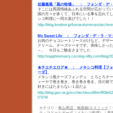
佐藤嘉風「風の牧場」 ：
フォンダ・デ
そこには異国情緒あふれる空間が広がって
国の方々が多くて、日本にいる事を忘れて
シコ料理に一同大喜びでした！！
http://blog.livedoor.jp/fumarufumimaru/archiv
My Sweet Life ：
フォンダ・デ・ラ・マ
お肉のチョコレートソースがけなど。デザ
クリーム、チーズケーキです。美味しかっ
～。 今日もご馳走さまでした
http://sapphiremarry.cocolog-nifty.com/blog/2
★チエチエログ★ ：
メキシコ料理【フ
ーダ】
メキシコ風チーズフォンデュ とろとろチ
ィーヤで巻き巻き。巻き巻き巻き。目の前
好きにはたまらない１品だよ
http://blog.goo.ne.jp/xxchiechiexx88/e/4f08e
f7374f
カテゴリ：
青山周辺：無国籍/エスニック
｜
ラ・マドゥルガーダ（メキシコ料理）
｜更新