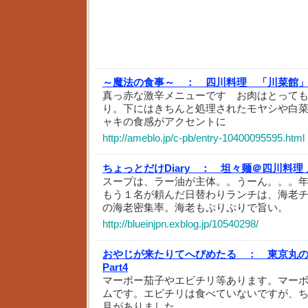
～魔法の食事～ ：
四川料理 「川菜館
真っ赤な激辛メニューです お肉はとって
り。下にはきちんと処理されたモヤシや白
ャキの食感がアクセントに
http://ameblo.jp/c-pb/entry-10400095595.html
ちょっとだけDiary ：
坦々麺＠四川料理 
スープは、ラー油が主体。。うーん。。。
もう１名が頼んだ日替わりランチは、海老
の海老密集率。海老もぷりぷりで旨い。
http://blueinjpn.exblog.jp/10540298/
おやじが来たりてへびめたる ：
東京丸の
Part4
マーボー茄子やエビチリ等あります。マー
ムです。エビチリは食べていないですが、
見がありました。