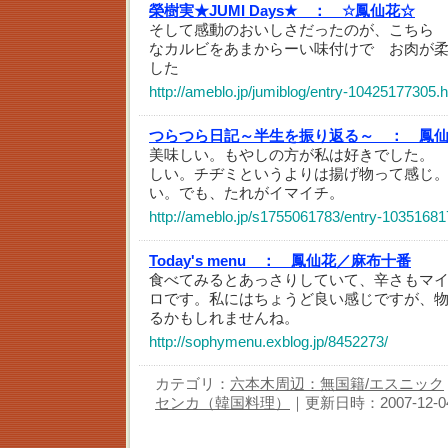
榮樹実★JUMI Days★ ：
☆鳳仙花☆
そして感動のおいしさだったのが、こちら
なカルビをあまからーい味付けで お肉が
した
http://ameblo.jp/jumiblog/entry-10425177305.
つらつら日記～半生を振り返る～ ：
鳳
美味しい。もやしの方が私は好きでした。
しい。チヂミというよりは揚げ物って感じ
い。でも、たれがイマイチ。
http://ameblo.jp/s1755061783/entry-10351681
Today's menu ：
鳳仙花／麻布十番
食べてみるとあっさりしていて、辛さもマ
ロです。私にはちょうど良い感じですが、
るかもしれませんね。
http://sophymenu.exblog.jp/8452273/
カテゴリ：
六本木周辺：無国籍/エスニック
センカ（韓国料理）
｜更新日時：2007-12-04 