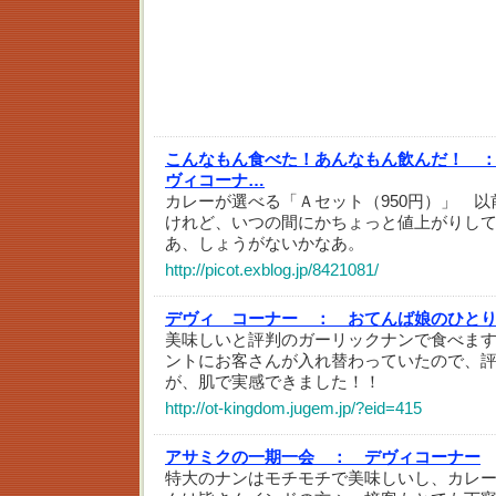
こんなもん食べた！あんなもん飲んだ！ 
ヴィコーナ…
カレーが選べる「Ａセット（950円）」 以前(
けれど、いつの間にかちょっと値上がりし
あ、しょうがないかなあ。
http://picot.exblog.jp/8421081/
デヴィ コーナー ：
おてんば娘のひと
美味しいと評判のガーリックナンで食べます(*
ントにお客さんが入れ替わっていたので、
が、肌で実感できました！！
http://ot-kingdom.jugem.jp/?eid=415
アサミクの一期一会 ：
デヴィコーナー
特大のナンはモチモチで美味しいし、カレ