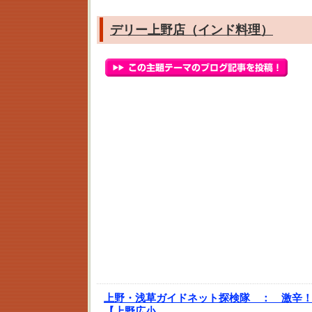
デリー上野店（インド料理）
上野・浅草ガイドネット探検隊 ：
激辛
【上野広小…