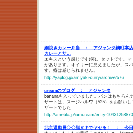
網焼きカレー弁当 ：
アジャンタ麹町本
カレーとサ…
エキスという感じです(笑)。セットです。
があります。オイリーに見えましたが、ス
す。癖は感じられません。
http://yaplog.jp/amiyaki-curry/archive/576
creamのブログ ：
アジャンタ
bananaも入っていました。パンはもちろ
ザートは、スージハルワ（525）をお願い
ザートでした
http://ameblo.jp/iamcream/entry-10431258870
北京運動員◇◇脂ヌキでヤセる！ ：
今