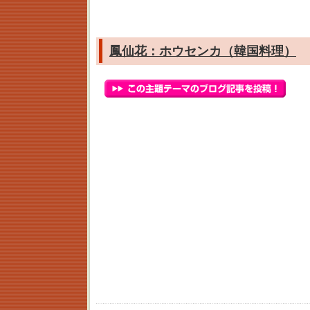
鳳仙花：ホウセンカ（韓国料理）