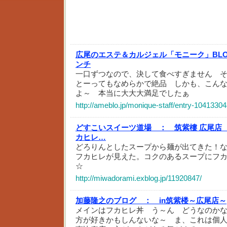
広尾のエステ＆カルジェル「モニーク」BL
ンチ
一口ずつなので、決して食べすぎません 
とーってもなめらかで絶品 しかも、こん
よ～ 本当に大大大満足でしたぁ
http://ameblo.jp/monique-staff/entry-1041330
どすこいスイーツ道場 ：
筑紫樓 広尾店 
カヒレ…
どろりんとしたスープから麺が出てきた！
フカヒレが見えた。コクのあるスープにフ
☆
http://miwadorami.exblog.jp/11920847/
加藤隆之のブログ ：
in筑紫楼～広尾店～
メインはフカヒレ丼 う～ん どうなのか
方が好きかもしんないな～ ま、これは個