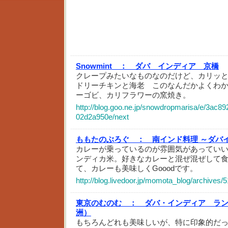
Snowmint ：
ダバ インディア 京橋
クレープみたいなものなのだけど、カリッ
ドリーチキンと海老 このなんだかよくわ
ーゴビ、カリフラワーの窯焼き。
http://blog.goo.ne.jp/snowdropmarisa/e/3ac
02d2a950e/next
ももたのぶろぐ ：
南インド料理 ～ダバイン
カレーが乗っているのが雰囲気があってい
ンディカ米。好きなカレーと混ぜ混ぜして
て、カレーも美味しくGooodです。
http://blog.livedoor.jp/momota_blog/archives/
東京のむのむ ：
ダバ・インディア ラ
洲）
もちろんどれも美味しいが、特に印象的だ