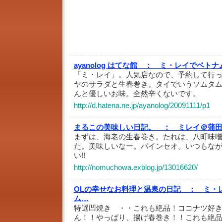
ayanolog はてな館 ：
ミ・レイでベトナ
「ミ・レイ」。人気店なので、予約して行
ヤのサラダと生春巻き。タイでいうソムタ
んと優しいお味。全然辛くないです。
http://d.hatena.ne.jp/ayanolog/20091111/p1
まるこの美味しい日記。 ：
ミレイ＠蒲
まずは、海老の生春巻き。たれは、八町味
た。美味しいなー。パインセオ。いつもな
い!!
http://nomuchowa.exblog.jp/13016620/
OLの幸せなお料理と温泉の日記 ：
ミ・レ
ム…
特選凹焼き ・・これも絶品！ココナツ好
ん！！やっぱり、揚げ春巻き！！これも絶