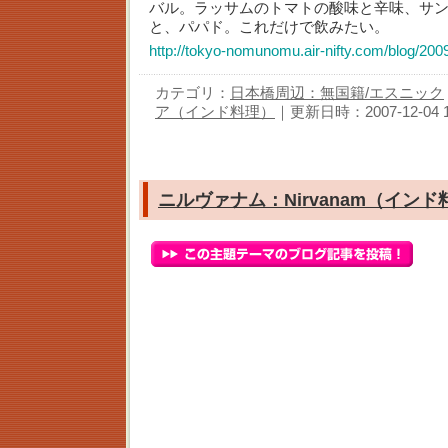
バル。ラッサムのトマトの酸味と辛味、サ
と、パパド。これだけで飲みたい。
http://tokyo-nomunomu.air-nifty.com/blog/200
カテゴリ：
日本橋周辺：無国籍/エスニック
ア（インド料理）
｜更新日時：2007-12-04 13
ニルヴァナム：Nirvanam（インド