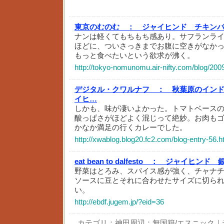
東京のむのむ ：
ジャイヒンド チキン
ナンは軽くてもちもち感あり。サフランラ
ほどに、ついさっきまでお腹に空きがなか
もっと食べたいという欲求が沸く。
http://tokyo-nomunomu.air-nifty.com/blog/200
デジタル・クワルナフ ：
秋葉原のインド料
イヒ…
しかも、味が凄いよかった。トマトベース
酸っぱさがほどよく混じって絶妙。お肉も
かなか満足の行くカレーでした。
http://xwablog.blog20.fc2.com/blog-entry-56.h
eat bean to dalfesto ：
ジャイヒンド 
野菜はとろみ、スパイス感が強く、チャナ
ソースに豆とそれに合わせたサイズに切ら
い。
http://ebdf.jugem.jp/?eid=36
カテゴリ：
神田周辺：無国籍/エスニック
｜