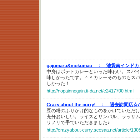
gajumaru&mokumao ：
池袋南インドカ
中身はポテトカレーといった味わい。スパ
味しかったです。＾＾カレーそのものもス
しかった！
http://nopainnogain.ti-da.net/e2417700.html
Crazy about the curry! ：
過去訪問店☆A
豆の粉のふりかけ的なものをかけていただ
充分おいしい。ライスとサンバル、ラッサ
リノリで手でいただきました♪
http://crazyabout-curry.seesaa.net/article/13