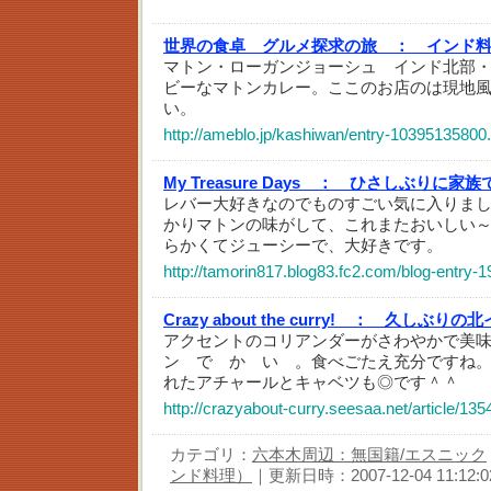
世界の食卓 グルメ探求の旅 ：
インド
マトン・ローガンジョーシュ インド北部
ビーなマトンカレー。ここのお店のは現地
い。
http://ameblo.jp/kashiwan/entry-10395135800
My Treasure Days ：
ひさしぶりに家族で
レバー大好きなのでものすごい気に入りま
かりマトンの味がして、これまたおいしい
らかくてジューシーで、大好きです。
http://tamorin817.blog83.fc2.com/blog-entry-1
Crazy about the curry! ：
久しぶりの北
アクセントのコリアンダーがさわやかで美
ン で か い 。食べごたえ充分ですね
れたアチャールとキャベツも◎です＾＾
http://crazyabout-curry.seesaa.net/article/13
カテゴリ：
六本木周辺：無国籍/エスニック
ンド料理）
｜更新日時：2007-12-04 11:12:0