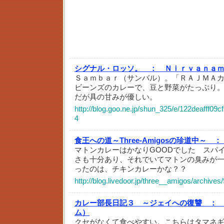
シグナル・ロッソ。 ：
Ｎｉｒｖａｎａ
Ｓａｍｂａｒ（サンバル）。「ＲＡＪＭＡ
ビーンズのカレーで、豆と野菜がたっぷり
だが具の甘みが優しい。
http://blog.goo.ne.jp/shun_325/e/122deafff0
4
食王への道～Three-Amigosの珍道中～ ：
マトンカレーはかなりGOODでした スパ
さも十分あり、それでいてマトンの臭みが
ったのは、チキンカレーかな？？
http://blog.livedoor.jp/three__amigos/archives
カレー部長日記３ ～ジェイへの復讐 ：
ム）
クセがなくて食べやすい。こちらはタマネ