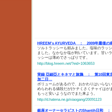
HREEM's AYURVEDA ：
2009年最後
ソルトラッシーも頼みました。塩味のラッ
ました。なかなか塩が利いています。甘い
ッシーは薄めでさっぱりです。
http://blog.hreem.net/?eid=1063653
実録 亞細亞とキネマと旅鴉 ：
第10回東
加二日…
ボリュームがあるので、おかわりはいらな
めらわれる値段だが(ケチくさくチャイはが
もっと安いようなのでまた来よう。
http://d.hatena.ne.jp/xiaogang/20091123
銀座オーナーセラピストのShantih日和 ：