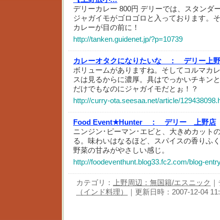
デリーカレー 800円 デリーでは、スタン
ジャガイモがゴロゴロと入っております。
カレーが目の前に！
http://tanken.guidenet.jp/?p=10739
カレーオタクになりたいな ：
デリー上
ボリュームがありますね。そしてコルマカ
スは見るからに濃厚。具はでっかいチキン
だけでもなのにジャガイモだとぉ！？
http://curry-ota.seesaa.net/article/129438098.
Food Event★Hunter ：
デリー 上野店
ニンジン･ピーマン･エビと、大きめカット
る。味わいはなるほど、スパイスの香りふく
野菜の甘みがやさしい感じ。
http://foodeventhunt.blog33.fc2.com/blog-entr
カテゴリ：
上野周辺：無国籍/エスニック
｜
（インド料理）
｜更新日時：2007-12-04 11: