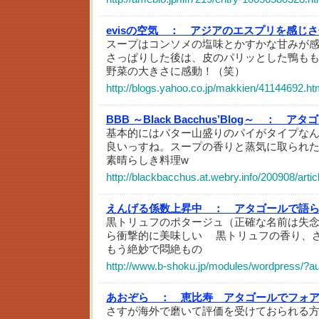
evisの空気 ：
アジアのエスプリを感じさ
スープはコンソメの塩味とかすかな甘みが
さっぱりした後は、皮のパリッとした鴨も
野菜の大きさに感動！（笑）
http://blogs.yahoo.co.jp/makkien/41144692.ht
BBB ～Black Bacchus’Blog～ ：
アタゴ
基本的にはバター山盛りのパイがタイプな
良いっすね。スープの香りと蒸気に取られ
素晴らしき料理w
http://blackbacchus.at.webry.info/200908/artic
えんげる係数上昇中 ：
アタゴールで語
黒トリュフのポタージュ（正確な名前は失
ら衝撃的に美味しい 黒トリュフの香り、
もう絶妙で悶絶もの
http://www.b-shoku.jp/modules/wordpress/?
あおぞら ：
恵比寿 アタゴールでフォ
さすが海外で磨いて評価を受けておられる