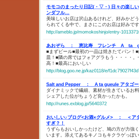
モモコのまったり日記(・▽・) 日々の楽し
ンダフル…
美味しいお店は沢山あるけれど、好みかど
られてくる中で、まさにこのお店は好みで
http://ameblo.jp/momokoshinjo/entry-1013371
あおぞら ：
恵比寿 フレンチ A ta g
■まずビール■最初の一品は焼きたてパン！
皿！■隣の席ではフォアグラもう・・・・。
高！■最高においしい
http://blog.goo.ne.jp/kaz0118/e/f1dc79027f4
Salt and Pepper ：
A ta gueule アタゴ
ダイナミックで繊細、素材が生きているお
シェアした位がちょうど良かったかも。
http://runes.exblog.jp/5640372
おいしい♪ブログ<お酒×グルメ> ：
＜ア
すぎ？！
うずらもおいしかったけど、鳩の方が力強
います。添えてあるキノコもキクラゲっぽ