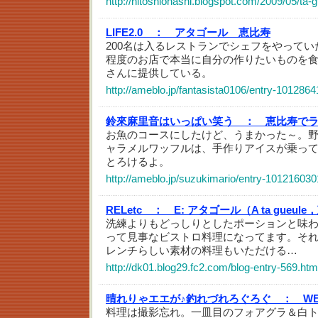
http://hitoshiohashi.blogspot.com/2009/05/ta-
LIFE2.0 ：
アタゴール 恵比寿
200名は入るレストランでシェフをやってい
程度のお店で本当に自分の作りたいものを
さんに提供している。
http://ameblo.jp/fantasista0106/entry-101286
鈴來麻里音はいっぱい笑う ：
恵比寿で
お魚のコースにしたけど、うまかった～。
ャラメルワッフルは、手作りアイスが乗っ
とろけるよ。
http://ameblo.jp/suzukimario/entry-101216030
RELetc ：
E: アタゴール（A ta gueul
洗練よりもどっしりとしたポーションと味
って見事なビストロ料理になってます。そ
レンチらしい素材の料理もいただける…
http://dk01.blog29.fc2.com/blog-entry-569.htm
晴れりゃエエが♪釣れづれろぐろぐ ：
WE
料理は撮影忘れ。一皿目のフォアグラ＆白