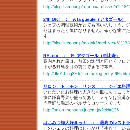
http://blog.livedoor.jp/a_jinbo/archives/512184
24h OK! ：
A ta gueule（アタゴール）
シェフの調理技術がとても高いのしょう、
セはまったく気になりません。確かな歯ご
す。
http://blog.livedoor.jp/miktak1/archives/51117
RELetc ：
E: アタゴール（恵比寿）
案内された席は、前回の訪問と同じくフロ
下がる野鳥を目の前にできる特等席。
http://dk01.blog29.fc2.com/blog-entry-655.htm
サロン ド モン サンス ：
ジビエ料
いただいたお料理は大きなお皿にちょこっ
快に鎌倉野菜が盛ってあり メインは漁港
う新鮮な喉黒のバルサミコソースでした
http://salon-monsens.jugem.jp/?eid=135
はちみつ梅大好きっ！ ：
最高のレストラ
このシェフの料理はしっかり「生きて」い