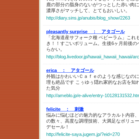
鹿の部分の脂身のないがつっとした赤い肉
濃厚さがマッチして、とてもおいしい。
http://diary.sins.jp/anubis/blog_show/2263
pleasantly surprise ：
アタゴール
「北海道産サフォーク種 ベビーラム」これ
き！！すごいボリューム。生後6ヶ月前後の
らかい。
http://blog.livedoor.jp/hawaii_hawaii_hawaii/a
erica ：
アタゴール
外観はかわいいＣａｆｅのような感じなの
理も絶品です こぅゆぅ隠れ家的なお店を知
た気分
http://ameblo.jp/e-alive/entry-10128131532.ht
felicite ：
刺激
悩みに悩むほどの魅力的なアラカルト内容
の数々、高度な調理技術、大満足なボリュ
デセール！
http://felicite-saya.jugem.jp/?eid=270