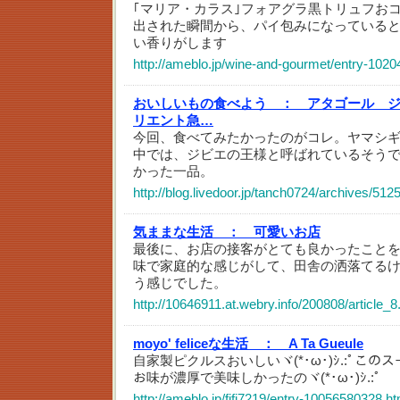
｢マリア・カラス｣フォアグラ黒トリュフ
出された瞬間から、パイ包みになっている
い香りがします
http://ameblo.jp/wine-and-gourmet/entry-102
おいしいもの食べよう ：
アタゴール 
リエント急…
今回、食べてみたかったのがコレ。ヤマシ
中では、ジビエの王様と呼ばれているそう
かった一品。
http://blog.livedoor.jp/tanch0724/archives/512
気ままな生活 ：
可愛いお店
最後に、お店の接客がとても良かったこと
味で家庭的な感じがして、田舎の洒落てる
う感じでした。
http://10646911.at.webry.info/200808/article_8
moyo' feliceな生活 ：
A Ta Gueule
自家製ピクルスおいしいヾ(*･ω･)ｼ.:ﾟこ
お味が濃厚で美味しかったのヾ(*･ω･)ｼ.:ﾟ
http://ameblo.jp/fifi7219/entry-10056580328.ht