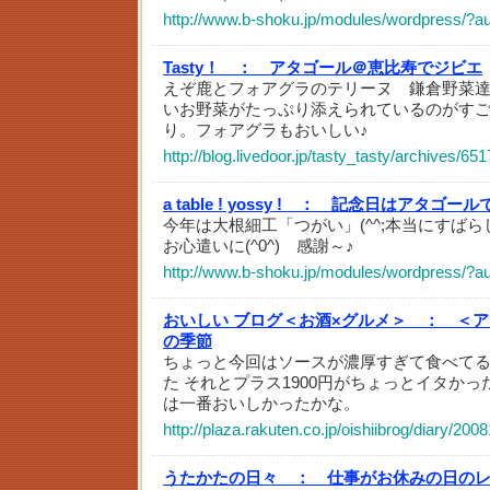
http://www.b-shoku.jp/modules/wordpress/?
Tasty！ ：
アタゴール＠恵比寿でジビエ
えぞ鹿とフォアグラのテリーヌ 鎌倉野菜
いお野菜がたっぷり添えられているのがす
り。フォアグラもおいしい♪
http://blog.livedoor.jp/tasty_tasty/archives/65
a table ! yossy ! ：
記念日はアタゴール
今年は大根細工「つがい」(^^;本当にすば
お心遣いに(^0^) 感謝～♪
http://www.b-shoku.jp/modules/wordpress/?
おいしい ブログ＜お酒×グルメ＞ ：
＜ア
の季節
ちょっと今回はソースが濃厚すぎて食べて
た それとプラス1900円がちょっとイタかっ
は一番おいしかったかな。
http://plaza.rakuten.co.jp/oishiibrog/diary/20
うたかたの日々 ：
仕事がお休みの日の