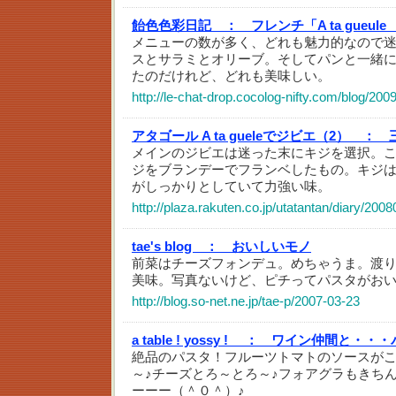
飴色色彩日記 ：
フレンチ「A ta gueu
メニューの数が多く、どれも魅力的なので
スとサラミとオリーブ。そしてパンと一緒
たのだけれど、どれも美味しい。
http://le-chat-drop.cocolog-nifty.com/blog/200
アタゴール A ta gueleでジビエ（2） ：
メインのジビエは迷った末にキジを選択。
ジをブランデーでフランベしたもの。キジ
がしっかりとしていて力強い味。
http://plaza.rakuten.co.jp/utatantan/diary/20
tae's blog ：
おいしいモノ
前菜はチーズフォンデュ。めちゃうま。渡
美味。写真ないけど、ピチってパスタがお
http://blog.so-net.ne.jp/tae-p/2007-03-23
a table ! yossy ! ：
ワイン仲間と・・・
絶品のパスタ！フルーツトマトのソースが
～♪チーズとろ～とろ～♪フォアグラもきち
ーーー（＾０＾）♪