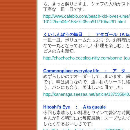
ら、きっと解りますよ。シェフの人柄がス
丁寧な一皿一皿です。
http://www.cafeblo.com/peach-kid-loves-ume/
10122beb04e158e7c05ca91f710ba261.html
くいしんぼうの毎日 ：
アタゴール（A ta
一皿一皿、ボリュームたっぷりで、お料理
なで一丸となっておいしい料理を楽しむ」
ビスの方も親切。
http://chochocho.cocolog-nifty.com/bonne_jo
Commonplace everyday life ：
ア タ 
めずらしいのでオーダーしてしまいます。
です。味は淡白なので、濃い目のソースに
う、パンにも合う、美味しい１皿でした。
http://kanenaga.seesaa.net/article/137995849
Hitoshi's Eye ：
A ta gueule
今回も素晴らしい料理とワインで贅沢な時間を
さんが作る料理には毎度感動！スープなん
したくなるおいしさです。