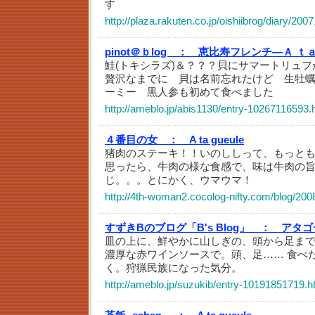
す
http://plaza.rakuten.co.jp/oishiibrog/diary/20
pinot＠ｂlog ：
恵比寿フレンチ―Ａ ｔ
鮭(トキシラズ)＆？？？貝にサマートリュ
贅沢なまでに 貝は名前忘れたけど 生牡
ーミー 黒人参も初めて食べました
http://ameblo.jp/abis1130/entry-10267116593.
４番目の女 ：
A ta gueule
猪肉のステーキ！！いのししって、もっと
思ったら、牛肉の様な食感で、味は牛肉の
じ。。。とにかく、ウマウマ！
http://4th-woman2.cocolog-nifty.com/blog/200
すずきBのブログ「B's Blog」 ：
アタゴ
皿の上に、鮮やかに山しぎの、頭から足ま
濃厚な赤ワインソースで。頭、足…… 食べ
く。狩猟民族になった気分。
http://ameblo.jp/suzukib/entry-10191851719.h