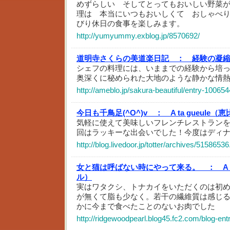
めずらしい そしてとってもおいしい野菜
理は 本当にいつもおいしくて おしゃべ
びり休日の食事を楽しみます。
http://yumyummy.exblog.jp/8570692/
道明寺さくらの美道楽日記 ：
経験の凝
シェフの料理には、いままでの経験から培
奥深くに秘められた大地のような静かな情
http://ameblo.jp/sakura-beautiful/entry-10065
今日も千鳥足(^O^)v ：
A ta gueule（
気軽に使えて美味しいフレンチレストラン
回はラッキーな出会いでした！今度はディナ
http://blog.livedoor.jp/totter/archives/51586536
女と猫は呼ばない時にやって来る。 ：
A
ル）
実はワタクシ、トナカイをいただくのは初
が無くて脂も少なく。若干の繊維質は感じ
かに今まで食べたことのないお肉でした
http://ridgewoodpearl.blog45.fc2.com/blog-ent