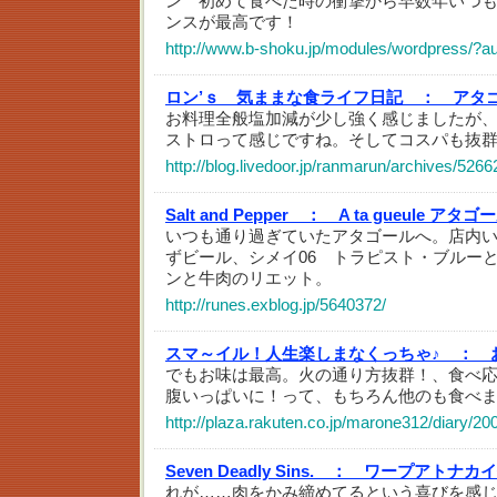
ン 初めて食べた時の衝撃から早数年いつも感
ンスが最高です！
http://www.b-shoku.jp/modules/wordpress/?
ロン’ｓ 気ままな食ライフ日記 ：
アタ
お料理全般塩加減が少し強く感じましたが
ストロって感じですね。そしてコスパも抜群。
http://blog.livedoor.jp/ranmarun/archives/526
Salt and Pepper ：
A ta gueule アタゴ
いつも通り過ぎていたアタゴールへ。店内
ずビール、シメイ06 トラピスト・ブルー
ンと牛肉のリエット。
http://runes.exblog.jp/5640372/
スマ～イル！人生楽しまなくっちゃ♪ ：
でもお味は最高。火の通り方抜群！、食べ
腹いっぱいに！って、もちろん他のも食べ
http://plaza.rakuten.co.jp/marone312/diary/2
Seven Deadly Sins. ：
ワープアトナカイ
れが……肉をかみ締めてるという喜びを感