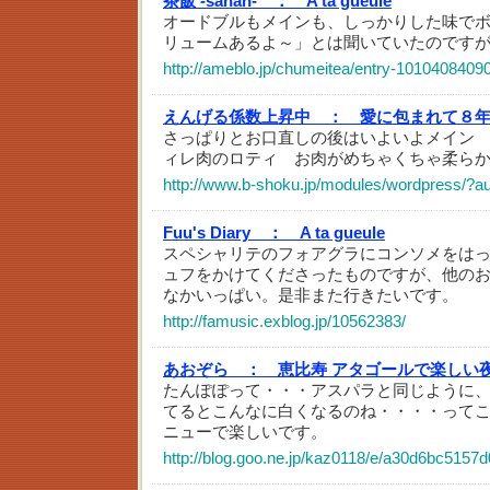
茶飯 -sahan- ：
A ta gueule
オードブルもメインも、しっかりした味で
リュームあるよ～」とは聞いていたのです
http://ameblo.jp/chumeitea/entry-1010408409
えんげる係数上昇中 ：
愛に包まれて８
さっぱりとお口直しの後はいよいよメイン 
ィレ肉のロティ お肉がめちゃくちゃ柔ら
http://www.b-shoku.jp/modules/wordpress/?
Fuu's Diary ：
A ta gueule
スペシャリテのフォアグラにコンソメをは
ュフをかけてくださったものですが、他の
なかいっぱい。是非また行きたいです。
http://famusic.exblog.jp/10562383/
あおぞら ：
恵比寿 アタゴールで楽しい
たんぽぽって・・・アスパラと同じように
てるとこんなに白くなるのね・・・・って
ニューで楽しいです。
http://blog.goo.ne.jp/kaz0118/e/a30d6bc515