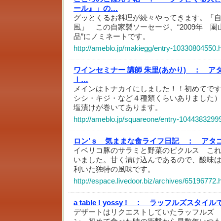
ール』」の…
グッとくるお料理が続々やってきます。「
風」 この自家製ソーセージ、“2009年 
品”にノミネートです。
http://ameblo.jp/makiegg/entry-10330804550.
ワインセミナー 講師 朱里(あかり) ：
アタ
ｌ…
メインはトナカイにしました！！初めてで
シシ・キジ・など４種類くらいありました
塩漬けが巻いてあります。
http://ameblo.jp/squareone/entry-1044383299
ロン’ｓ 気ままな食ライフ日記 ：
アタ
イベリコ豚のサラミと野菜のピクルス こ
いました。甘く漬け込んであるので、酸味
利いた独特の風味です。
http://espace.livedoor.biz/archives/65196772.
a table ! yossy ! ：
ラッフルズスタイル
デザートはリクエストしていたラッフルズ