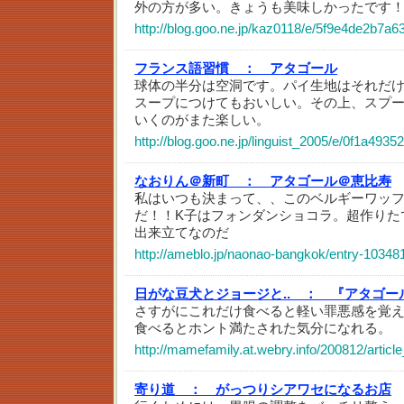
外の方が多い。きょうも美味しかったです
http://blog.goo.ne.jp/kaz0118/e/5f9e4de2b7
フランス語習慣 ：
アタゴール
球体の半分は空洞です。パイ生地はそれだ
スープにつけてもおいしい。その上、スプ
いくのがまた楽しい。
http://blog.goo.ne.jp/linguist_2005/e/0f1a4
なおりん＠新町 ：
アタゴール＠恵比寿
私はいつも決まって、、このベルギーワッ
だ！！K子はフォンダンショコラ。超作りた
出来立てなのだ
http://ameblo.jp/naonao-bangkok/entry-10348
日がな豆犬とジョージと.. ：
『アタゴー
さすがにこれだけ食べると軽い罪悪感を覚
食べるとホント満たされた気分になれる。
http://mamefamily.at.webry.info/200812/articl
寄り道 ：
がっつりシアワセになるお店