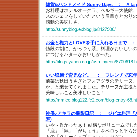
雑貨&ハンドメイド Sunny Days ：
A ta
お料理はホテルオークラ、ベルギー大使館
スのシェフをしていたという肩書きとおり
感動の美味しさ。
http://sunnyblog.exblog.jp/8427906/
お金と権力とLOVEを手に入れる日まで ：
値段の割に、がっつり系。料理がおいしい
につけるバターがおいしかった。
http://blogs.yahoo.co.jp/usa_pyeon/8700618.h
いい塩梅で育児など。 ：
フレンチで忘
前菜は秋田うさぎとフォアグラのテリーヌ
か、と乗せてくれました。テリーヌが主役
美味しいこと美味しいこと！
http://mmiee.blog122.fc2.com/blog-entry-68.h
神保♪アキラの撮影日記 ：
ジビエ料理『A ta
寿)
いや～旨かったぁ！ 結構なボリュームでし
「鹿」「鳩」「がちょう」をペロッと平ら
トの「クリーム・ブリュレ」もガツン…