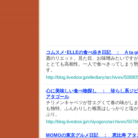
コムスメ･ELLEの食べ歩き日記 ：
A ta
鹿のリエット。見た目、お味噌みたいです
ととても高相性。一人で食べきってしまう
す。
http://blog.livedoor.jp/ellediary/archives/5088
心に美味しい食べ物探し ：
珍らし系ジ
アタゴール
チリメンキャベツが甘エグくて春の味がし
も独特。ふんわりした喉黒はしっかりと塩
ぷり。
http://blog.livedoor.jp/chiyogoro/archives/507
MOMOの東京グルメ日記 ：
恵比寿 アタ