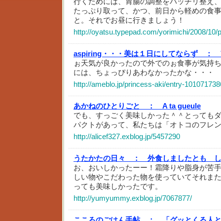
行くためには、胃腸の調整をバッチリ整え
たっぷり取って、かつ、前日から軽めの食
と。それでお昼に行きましょう！
http://oyatsu.typepad.com/yorimichi/2008/10/p
aspiring・・・美は１日にしてならず ：
ぉ天気が良かったので外でのぉ食事が気持ち
には、ちょっぴりあわなかったかな・・・
http://ameblo.jp/princess-aki/entry-101071738
あかねのひとりごと ：
A ta gueule
でも、すっごく美味しかった＾＾とっても
パクトがあって、私たちは「オトコのフレ
http://alicef327.exblog.jp/5457290
うたかたの日々 ：
外食しましたとも 
お、おいしかったーー！霜降りや脂身が苦
しい物やこだわった物を使っていてそれま
っても美味しかったです。
http://yumyummy.exblog.jp/7067877/
こころのごはん手帖 ：
「グッとくる人