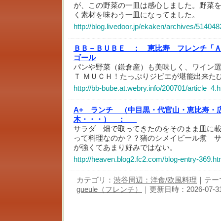
が、この野菜の一皿は感心しました。野菜
く素材を味わう一皿になってました。
http://blog.livedoor.jp/ekaken/archives/514048
ＢＢ－ＢＵＢＥ ：
恵比寿 フレンチ「Ａ
ゴール
パンや野菜（鎌倉産）も美味しく、ワイン
Ｔ ＭＵＣＨ！たっぷりジビエが堪能出来た
http://bb-bube.at.webry.info/200701/article_4.h
A+ ランチ （中目黒・代官山・恵比寿・
木・・・） ：
_
サラダ 畑で取ってきたのをそのまま皿に
って料理なのか？？猪のシメイビール煮 
が強くてあまり好みではない。
http://heaven.blog2.fc2.com/blog-entry-369.ht
カテゴリ：
渋谷周辺：洋食/欧風料理
｜テー
gueule（フレンチ）
｜更新日時：2026-07-31 