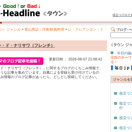
役立つブログ
ン）ジャンル
>
青山周辺：洋食/欧風料理
>
レ・クレアシヨン・ド・
ン・ド・ナリサワ（フレンチ）
今日の論
注目のキーワ
更新日時 ： 2026-08-07 21:08:42
る！
・ド・ナリサワ（フレンチ）」に関するブログのくちこみ情報で、
そうな記事を集めています。自薦による登録も受け付けているの
こみ情報のブログ記事があったら、どしどし投稿してください。
ジャンルを
役立つ
役立つ
行
役立つ
役立つ