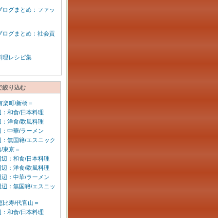
ブログまとめ：ファッ
ブログまとめ：社会貢
料理レシピ集
で絞り込む
有楽町/新橋＝
：和食/日本料理
：洋食/欧風料理
：中華/ラーメン
辺：無国籍/エスニック
/東京＝
周辺：和食/日本料理
周辺：洋食/欧風料理
周辺：中華/ラーメン
周辺：無国籍/エスニッ
恵比寿/代官山＝
：和食/日本料理