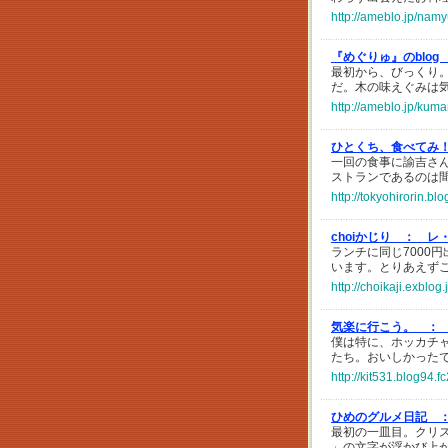
http://ameblo.jp/nam
『めぐりゅ』のblog
最初から、びっくり
だ。木の味えぐみは
http://ameblo.jp/ku
ひとくち、食べてみ
一回の食事に諭吉さ
ストランであるのは
http://tokyohirorin.bl
choiかじり ：
レ
ランチに同じ7000
います。とりあえず
http://choikaji.exblog
気楽に行こう。 ：
僕は特に、ホッカチ
たち。おいしかった
http://kit531.blog94.
ひめのグルメ日記 
最初の一皿目。クリスタルの
」の文字が浮かび上