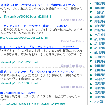
両国周辺
っきり楽しませていただきますっぅ ：
念願のレストラン…
両国周
かった～。でも、あたしは、やっぱりお誕生日ケーキが一番好きだ
中では。
＝築地/
log-nifty.com/blog/2008/12/post-d228.html
築地周辺
築地周辺
築地周辺
レ・クレアシヨン・ド・ナリサワ（南青山） 2009/6/…
り。葱をやはりじっくりと炭にしてそれでお肉を包み込み、まずそ
築地周
れから2つに割って盛り付けてくれた。
＝品川/
co.jp/yuko022520002000/29686184.html
品川周辺
品川周辺
動日記 ：
フレンチ 「レ・クレアシヨン・ド・ナリサワ」…
品川周辺
がありイキイキとした生命力を感じる。シェフがお野菜に力を入れ
品川周
る。自然な苦味、健やかなお味、きっと身体が喜んでいるに違いな
＝蒲田/
蒲田周辺
yudeli/entry-10167152295.html
蒲田周辺
蒲田周辺
動日記 ：
フレンチ 「レ・クレアシヨン・ド・ナリサワ」…
蒲田周
だ余韻でお料理もいただけるというような素晴らしい展開のあるコ
のあるお料理には感服致しました。
＝目黒/
yudeli/entry-10165137651.html
目黒周辺
目黒周辺
目黒周辺
es Creations de NARISAWA
はこげ茶と黒で統一しテーブルクロスは白一色だ 美味しかった～
目黒周
たかな・・？
未分類
jp/me_teru9/e/74d9425684a54391d6e168ee737695f6