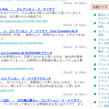
主題テーマ
gs Vins ：
クレアシオン・ド・ナリサワ
変わるナリサワ。アユは炭火で焼くのが1番だと思っていました
青山エ
包みは、火の通りかたが絶品です。
タリアン
umi-hayashi/entry-10125557281.html
アカー
(28)
：
レ・クレアシヨン・ド・ナリサワ （Les Creations de N
カ ア
21000円（サ別）。食材のよさ、料理のセンスは、さすがですね♪
(50)
した。
クルッ
e-ameblo/entry-10121228768.html
チ）(10
ピエー
東京（フ
Les Creations de NARISAWAでランチ
フラン
いのお料理ばかり。写真でもわかると思いますが、緑や赤や黄色、
（フレン
さが溢れていました。お料理から季節感を感じるってやっぱり重
ランベリ
p/isrd/archives/680040.html
リヴァ
（イタリ
リスト
・クレアシヨン・ド・ナリサワでランチ
リアン）(
いし、サービスもよい、雰囲気だって申し分ないけれど。ランチに
リスト
だったら、他にも行って見たいお店は沢山あるなあ～と思います。
リアン）(
g.jp/8015703
リスト
（イタリ
くわく日記 ：
幻の梅山豚をレ・クレアション・ド・ナリサワ…
リスト
て、ランチに行って来ました お野菜好きな方にはナリサワ、オス
ン）(96