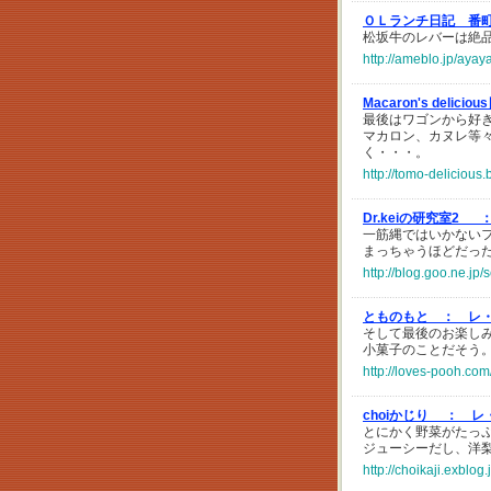
ＯＬランチ日記 番
松坂牛のレバーは絶
http://ameblo.jp/aya
Macaron's delici
最後はワゴンから好
マカロン、カヌレ等
く・・・。
http://tomo-delicious
Dr.keiの研究室2_ 
一筋縄ではいかない
まっちゃうほどだっ
http://blog.goo.ne.
とものもと ：
レ
そして最後のお楽し
小菓子のことだそう
http://loves-pooh.co
choiかじり ：
レ
とにかく野菜がたっ
ジューシーだし、洋
http://choikaji.exblo