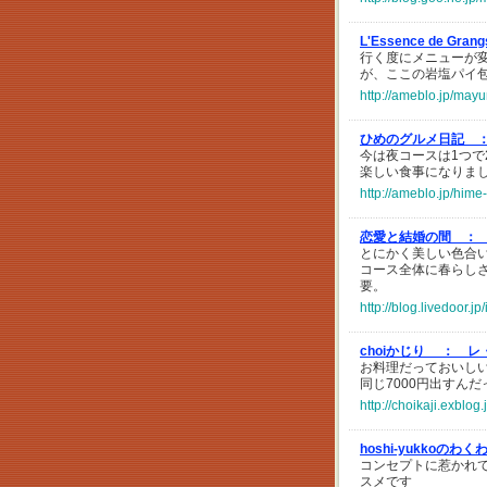
L'Essence de Gran
行く度にメニューが
が、ここの岩塩パイ
http://ameblo.jp/may
ひめのグルメ日記 
今は夜コースは1つで
楽しい食事になりま
http://ameblo.jp/him
恋愛と結婚の間 ：
とにかく美しい色合
コース全体に春らし
要。
http://blog.livedoor.j
choiかじり ：
レ
お料理だっておいし
同じ7000円出すん
http://choikaji.exblo
hoshi-yukkoのわ
コンセプトに惹かれ
スメです