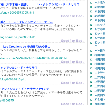
＝赤坂/
町編→六本木編へ引越し ：
レ・クレアシヨン・ド・ナリサワ
赤坂周辺
品でした。腎臓も歯応えがある肉質でおいしいです。
赤坂周辺
yax/entry-10056573705.html
赤坂周辺
赤坂周
ous日記 ：
レ・クレアシオン・ド・ナリ…
＝四ツ谷
きなケーキなどを選べるミニャルディーズ。タルト・シトロンや、
々いろいろ頂いたのですが、ケーキ系は期待したほどでは無
四ツ谷
四ツ谷
.blog.so-net.ne.jp/2008-11-01
四ツ谷
四ツ谷
ク
：
Les Creations de NARISAWA＠青山
フレンチのお店だった。接客もとても素晴らしく、こっちがかしこ
＝神田/
た。
神田周辺
jp/sehensucht/e/5fe32d6e3dd1b2d94605bb6fb4970314
神田周辺
神田周辺
・クレアシヨン・ド・ナリサワ
神田周
みミニャルディーズ！ミニャルディーズとはお茶と一緒に供される
＝上野/
。ワゴンにのった様々な小菓子、好きなだけいただけます。
上野周辺
m/blog/2008/0215.php
上野周辺
上野周辺
・クレアシヨン・ド・ナリサワでランチ
上野周
ぷり！！見たこともないような野菜も。オマール海老は柔らかくて
＝両国/
梨も甘くておいしい！贅沢なサラダ。
和食/日
g.jp/6606975
両国周辺