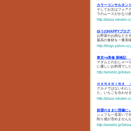
カラーコンサルタント
そしてお次はフォアグ
ラのムースがかなり
http://plaza.rakuten.
ゆうのHAPPYブログ
お野菜やお肉などさ
最高の食材を一番美
http://blogs.yahoo.c
東京+α美食 探検記
マダムとのおしゃべ
に優しいお料理でし
http://ameblo.jp/tok
ＨＡＮＡＮＩＷＡ 
グルメではないわた
た。いちごを合わせ
http://plaza.rakuten
欲望のままに我儘に
シェフも一見若いで
削り感が否めません
http://ameblo.jp/3do