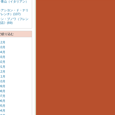
ラ青山（イタリアン）
レアシヨン・ド・ナリ
レンチ）(107)
ラン・ブノワ（フレン
店》(69)
で絞り込む
12月
10月
04月
03月
02月
01月
12月
11月
10月
09月
08月
07月
06月
05月
04月