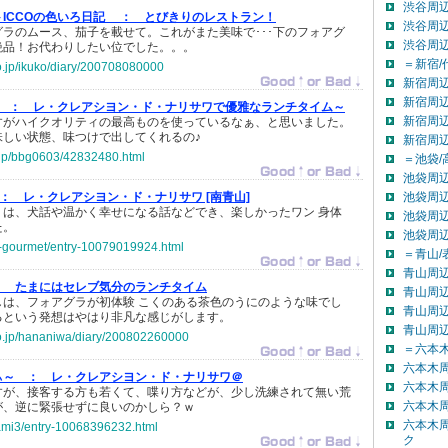
渋谷周辺
ICCOの色いろ日記 ：
とびきりのレストラン！
渋谷周辺
ラのムース、茄子を載せて。これがまた美味で･･･下のフォアグ
渋谷周
絶品！お代わりしたい位でした。。。
＝新宿/
co.jp/ikuko/diary/200708080000
新宿周辺
新宿周辺
 ：
レ・クレアシヨン・ド・ナリサワで優雅なランチタイム～
新宿周辺
すがハイクオリティの最高ものを使っているなぁ、と思いました。
味しい状態、味つけで出してくれるの♪
新宿周
o.jp/bbg0603/42832480.html
＝池袋/
池袋周辺
 ：
レ・クレアシヨン・ド・ナリサワ [南青山]
池袋周辺
りは、犬話や温かく幸せになる話などでき、楽しかったワン 身体
池袋周辺
た。
池袋周
yo-gourmet/entry-10079019924.html
＝青山/
青山周辺
：
たまにはセレブ気分のランチタイム
青山周辺
しは、フォアグラが初体験 こくのある茶色のうにのような味でし
青山周辺
るという発想はやはり非凡な感じがします。
青山周
.co.jp/hananiwa/diary/200802260000
＝六本木
六本木
ぃ～ ：
レ・クレアシヨン・ド・ナリサワ＠
六本木
すが、接客する方も若くて、喋り方などが、少し洗練されて無い荒
六本木
が、逆に緊張せずに良いのかしら？ｗ
六本木
rami3/entry-10068396232.html
ク