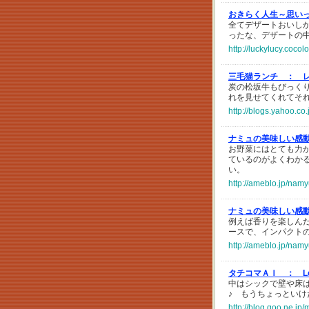
おきらく人生～思い
全てデザートおいし
ったな、デザートの
http://luckylucy.coco
三毛猫ランチ ：
炭の松坂牛もびっく
れを見せてくれてそ
http://blogs.yahoo.
ナミュの美味しい感
お野菜にはとても力
ているのがよくわか
い。
http://ameblo.jp/nam
ナミュの美味しい感
例えば香りを楽しん
ースで、インパクト
http://ameblo.jp/nam
タチコマＡＩ ：
L
中はシックで壁や床
♪ もうちょっといけ
http://blog.goo.ne.