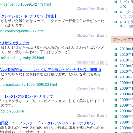
リビエ
ko-hoshi/entry-10099142773.html
(75)
レ・ク
･クレアシヨン･ド･ナリサワ【青山】
サワ（フ
っかり効いた滑らかなスープ。マグカップ一杯分ぐらい量があった
レスト
ュームあります。
チ）《閉
.fc2.com/blog-entry-277.html
アーカイブ
ナリサワでランチ☆
、珍しい野菜がたっぷり食べられるのがうれしいふわっとコンソメ
2010年
くて、体に優しい味わい。下にはリゾットが。
2010年
.fc2.com/blog-entry-29.html
2010年
2010年
ルメDIARY☆ ：
レ・クレアシヨン・ド・ナリサワ 南青山
2010年
ービスで好きなものを好きなだけ頂けます。欲張りな私はもちろ
2010年
たわ。
2009年
inchu-panda/entry-10054609103.html
2009年
2009年
：
レ･クレアシヨン･ド･ナリサワ
2009年
産フォアグラとイチゴのコンビネーション。甘くて美味しいイチゴ
うのです。
2009年
2009年
log.jp/7060746
2009年
2009年
動日記 ：
フレンチ 「レ・クレアシヨン・ド・ナリサワ」…
の滑り出しのサービスが思いがけない残念な印象を残したのもかか
2009年
理は素晴らしく、感激しました。