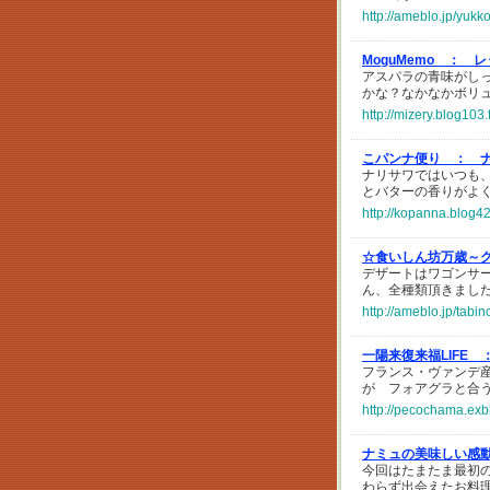
http://ameblo.jp/yuk
MoguMemo ：
レ
アスパラの青味がし
かな？なかなかボリ
http://mizery.blog103
こパンナ便り ：
ナリサワではいつも
とバターの香りがよ
http://kopanna.blog42
☆食いしん坊万歳～グ
デザートはワゴンサ
ん、全種類頂きまし
http://ameblo.jp/tab
一陽来復来福LIFE 
フランス・ヴァンデ
が フォアグラと合
http://pecochama.exb
ナミュの美味しい感
今回はたまたま最初
わらず出会えたお料