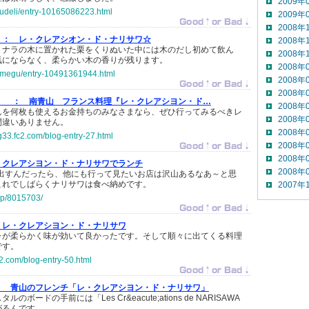
2009年
yudeli/entry-10165086223.html
2009年
2008年
 ：
レ・クレアシオン・ド・ナリサワ☆
2008年
。ナラの木に置かれた栗をくりぬいた中には木のだし初めて飲ん
2008年
気にならなく、柔らかい木の香りが残ります。
2008年
mamegu/entry-10491361944.html
2008年
2008年
！ ：
南青山 フランス料理『レ・クレアシヨン・ド…
2008年
んを何枚も使えるお金持ちのみなさまなら、ぜひ行ってみるべきレ
2008年
間違いありません。
2008年
og33.fc2.com/blog-entry-27.html
2008年
2008年
・クレアシヨン・ド・ナリサワでランチ
2008年
円出すんだったら、他にも行って見たいお店は沢山あるなあ～と思
これでしばらくナリサワは食べ納めです。
2007年
.jp/8015703/
レ・クレアシヨン・ド・ナリサワ
ャが柔らかく味が効いて良かったです。そして順々に出てくる料理
です。
fc2.com/blog-entry-50.html
：
青山のフレンチ「レ・クレアシヨン・ド・ナリサワ」
ボードの手前には「Les Cr&eacute;ations de NARISAWA
がるんです。