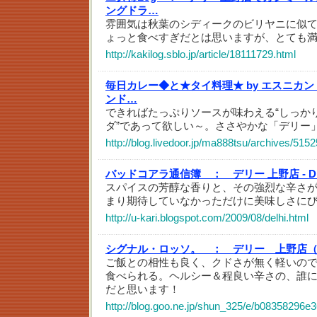
ングドラ…
雰囲気は秋葉のシディークのビリヤニに似
ょっと食べすぎだとは思いますが、とても
http://kakilog.sblo.jp/article/18111729.html
毎日カレー◆と★タイ料理★ by エスニカン
ンド…
できればたっぷりソースが味わえる“しっか
ダ”であって欲しい～。ささやかな「デリー
http://blog.livedoor.jp/ma888tsu/archives/515
バッドコアラ通信簿 ：
デリー 上野店 - 
スパイスの芳醇な香りと、その強烈な辛さ
まり期待していなかっただけに美味しさに
http://u-kari.blogspot.com/2009/08/delhi.html
シグナル・ロッソ。 ：
デリー 上野店
ご飯との相性も良く、クドさが無く軽いの
食べられる。ヘルシー＆程良い辛さの、誰
だと思います！
http://blog.goo.ne.jp/shun_325/e/b08358296