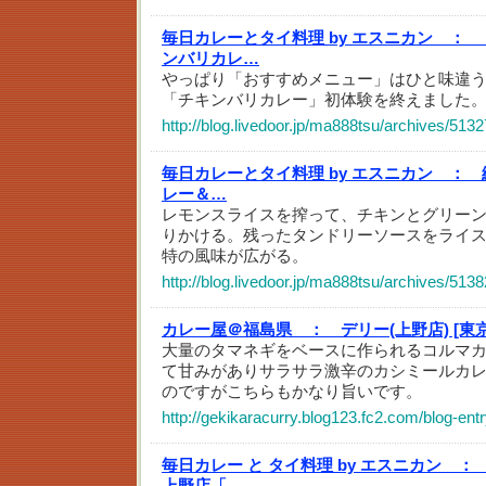
毎日カレーとタイ料理 by エスニカン ：
ンバリカレ…
やっぱり「おすすめメニュー」はひと味違
「チキンバリカレー」初体験を終えました
http://blog.livedoor.jp/ma888tsu/archives/513
毎日カレーとタイ料理 by エスニカン ：
レー＆…
レモンスライスを搾って、チキンとグリー
りかける。残ったタンドリーソースをライ
特の風味が広がる。
http://blog.livedoor.jp/ma888tsu/archives/513
カレー屋＠福島県 ：
デリー(上野店) [東
大量のタマネギをベースに作られるコルマ
て甘みがありサラサラ激辛のカシミールカ
のですがこちらもかなり旨いです。
http://gekikaracurry.blog123.fc2.com/blog-ent
毎日カレー と タイ料理 by エスニカン ：
上野店「…