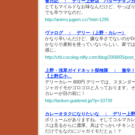
食日記 ：
デリー上野店 バターチキン
とてもマイルドなお味なんだけど、やっぱり後
でも辛ウマなのだ。
http://animo.jugem.cc/?eid=1295
ヴァログ ：
デリー（上野・カレー）
かなり辛いんだけど、嫌な辛さでないのがG
かなり小麦粉を使っていないらしい。家で
感じ。
http://vfd.cocolog-nifty.com/blog/2008/05/pos
上野・浅草ガイドネット探検隊 ：
激辛
【上野広小…
デリーカレー 800円 デリーでは、スタン
ジャガイモがゴロゴロと入っております。
カレーが目の前に！
http://tanken.guidenet.jp/?p=10739
カレーオタクになりたいな ：
デリー上
ボリュームがありますね。そしてコルマカ
スは見るからに濃厚。具はでっかいチキン
だけでもなのにジャガイモだとぉ！？