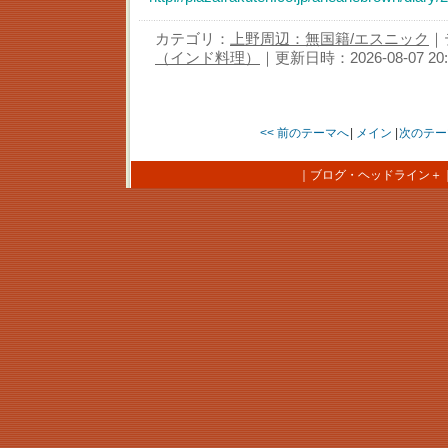
カテゴリ：
上野周辺：無国籍/エスニック
｜
（インド料理）
｜更新日時：2026-08-07 20:
<< 前のテーマへ
|
メイン
|
次のテー
｜
ブログ・ヘッドライン＋