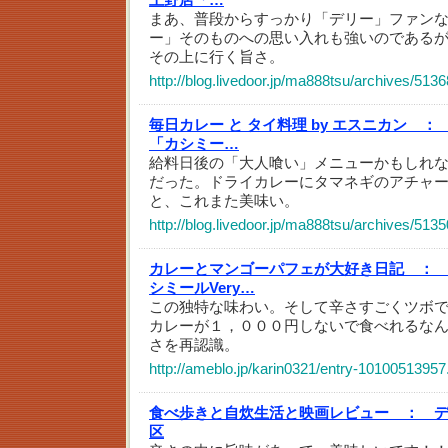
まあ、普段からすっかり「デリー」ファン
ー」そのものへの思い入れも強いのである
その上に行く旨さ。
http://blog.livedoor.jp/ma888tsu/archives/513
毎日カレー と タイ料理 by エスニカン ：
「カシミー…
給料日後の「大人喰い」メニューかもしれ
だった。ドライカレーにタマネギのアチャ
と、これまた美味い。
http://blog.livedoor.jp/ma888tsu/archives/513
カレーとマンゴーパフェが大好き日記 ：
シミールVery…
この独特な味わい。そして辛さすごくツボ
カレーが１，０００円しないで食べれるな
さを再認識。
http://ameblo.jp/karin0321/entry-10100513957
食べ歩きと自炊生活と映画レビュー ：
区