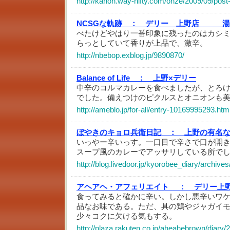
http://kanon.way-nifty.com/onze/2009/09/post
NCSGな軌跡 ：
デリー 上野店 湯
べたけどやはり一番印象に残ったのはカシ
らっとしていて香りが上品で、激辛。
http://nbebop.exblog.jp/9890870/
Balance of Life ：
上野×デリー
中辛のコルマカレーを食べましたが、とろ
でした。備えつけのピクルスとオニオンも
http://ameblo.jp/for-all/entry-10169995293.htm
ぼやきのキョロ兵衛日記 ：
上野の有名
いっやー辛いっす。一口目で辛さで口が開
スープ風のカレーでアッサリしている所で
http://blog.livedoor.jp/kyorobee_diary/archive
アヘアヘ・アフェリエイト ：
デリー上
食ってみると確かに辛い。しかし悪辛いワ
品なお味である。ただ、具の鶏やジャガイ
少々コクに欠ける気もする。
http://plaza.rakuten.co.jp/aheahebrown/diary