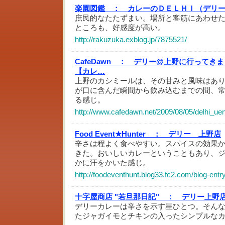
楽園図鑑 ：
カレーのＤＥＬＨＩ（デリ
庶民的なたたずまい。場所と客筋にあわせ
ところも、好感度が高い。
http://rakuzuka.exblog.jp/7875521/
CafeDawn ：
デリー@上野に行ってきま
【カレ…
上野のカシミールは、その甘みと風味はあ
が口に含んだ瞬間から飲み込むまでの間、
る感じ。
http://www.cafedawn.net/2009/08/05/delhi_ue
Food Event★Hunter ：
デリー 上野店
辛さは程よく食べやすい。スパイスの効果
きた。おいしいカレーということもあり、
かに汗をかいた感じ。
http://foodeventhunt.blog33.fc2.com/blog-entr
十字屋商店 "若旦那日記" ：
デリー上野
デリーカレーは辛さを示す星ひとつ。そん
たジャガイモとチキンの入ったシンプルな