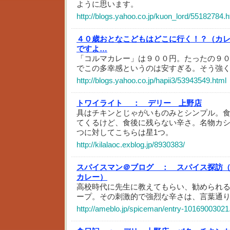
ように思います。
http://blogs.yahoo.co.jp/kuon_lord/55182784.h
４０歳おとなこどもはどこに行く！？（カ
ですよ…
「コルマカレー」は９００円。たったの９
でこの多幸感というのは安すぎる。そう強
http://blogs.yahoo.co.jp/hapii3/53943549.html
トワイライト ：
デリー 上野店
具はチキンとじゃがいものみとシンプル。
てくるけど、食後に残らない辛さ。名物カシ
つに対してこちらは星1つ。
http://kilalaoc.exblog.jp/8930383/
スパイスマン＠ブログ ：
スパイス探訪
カレー）
高校時代に先生に教えてもらい、勧められ
ープ。その刺激的で強烈な辛さは、言葉通
http://ameblo.jp/spiceman/entry-10169003021