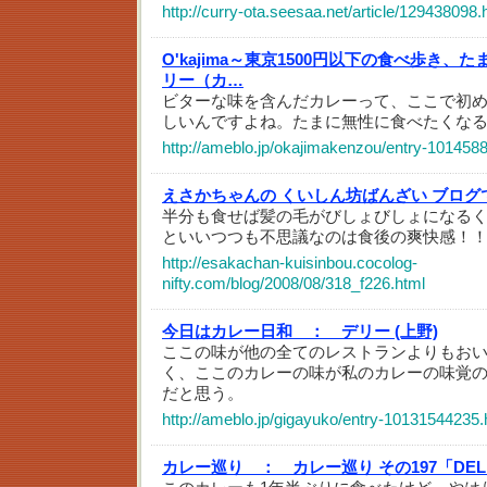
http://curry-ota.seesaa.net/article/129438098.
O'kajima～東京1500円以下の食べ歩き
リー（カ…
ビターな味を含んだカレーって、ここで初
しいんですよね。たまに無性に食べたくな
http://ameblo.jp/okajimakenzou/entry-101458
えさかちゃんの くいしん坊ばんざい ブログ
半分も食せば髪の毛がびしょびしょになる
といいつつも不思議なのは食後の爽快感！
http://esakachan-kuisinbou.cocolog-
nifty.com/blog/2008/08/318_f226.html
今日はカレー日和 ：
デリー (上野)
ここの味が他の全てのレストランよりもお
く、ここのカレーの味が私のカレーの味覚
だと思う。
http://ameblo.jp/gigayuko/entry-10131544235.
カレー巡り ：
カレー巡り その197「DEL