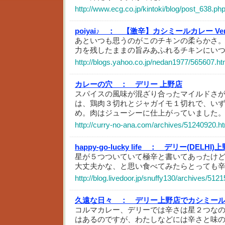
http://www.ecg.co.jp/kintoki/blog/post_638.ph
poiyai♪ ：
【激辛】カシミールカレー VeryV
あといつも思うのがこのチキンの柔らかさ
力を残したままの旨みあふれるチキンにい
http://blogs.yahoo.co.jp/nedan1977/565607.ht
カレーの穴 ：
デリー 上野店
スパイスの風味が混ざり合ったマイルドさ
は、鶏肉３切れとジャガイモ１切れで、い
め。肉はジューシーに仕上がっていました
http://curry-no-ana.com/archives/51240920.h
happy-go-lucky life ：
デリー(DELHI
星が５つついていて極辛と書いてあったけ
大丈夫かな、と思い食べてみたらとっても
http://blog.livedoor.jp/snuffy130/archives/512
久遠な日々 ：
デリー上野店でカシミー
コルマカレー、デリーでは辛さは星２つな
はあるのですが、わたしなどには辛さと味