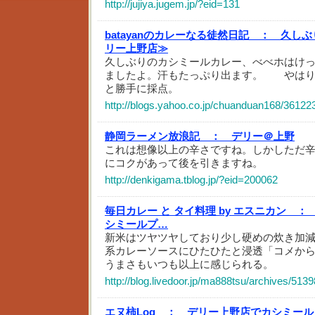
http://jujiya.jugem.jp/?eid=131
batayanのカレーなる徒然日記 ：
久しぶ
リー上野店≫
久しぶりのカシミールカレー、べべホはけ
ましたよ。汗もたっぷり出ます。 やは
と勝手に採点。
http://blogs.yahoo.co.jp/chuanduan168/36122
静岡ラーメン放浪記 ：
デリー＠上野
これは想像以上の辛さですね。しかしただ
にコクがあって後を引きますね。
http://denkigama.tblog.jp/?eid=200062
毎日カレー と タイ料理 by エスニカン ：
シミールプ…
新米はツヤツヤしており少し硬めの炊き加
系カレーソースにひたひたと浸透「コメか
うまさもいつも以上に感じられる。
http://blog.livedoor.jp/ma888tsu/archives/513
エヌ柿Log ：
デリー上野店でカシミール