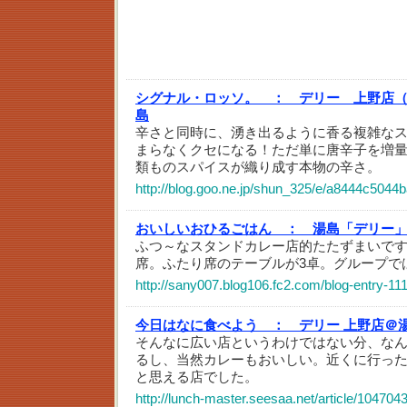
シグナル・ロッソ。 ：
デリー 上野店
島
辛さと同時に、湧き出るように香る複雑な
まらなくクセになる！ただ単に唐辛子を増
類ものスパイスが織り成す本物の辛さ。
http://blog.goo.ne.jp/shun_325/e/a8444c504
おいしいおひるごはん ：
湯島「デリー
ふつ～なスタンドカレー店的たたずまいです
席。ふたり席のテーブルが3卓。グループで
http://sany007.blog106.fc2.com/blog-entry-111
今日はなに食べよう ：
デリー 上野店＠
そんなに広い店というわけではない分、な
るし、当然カレーもおいしい。近くに行っ
と思える店でした。
http://lunch-master.seesaa.net/article/104704