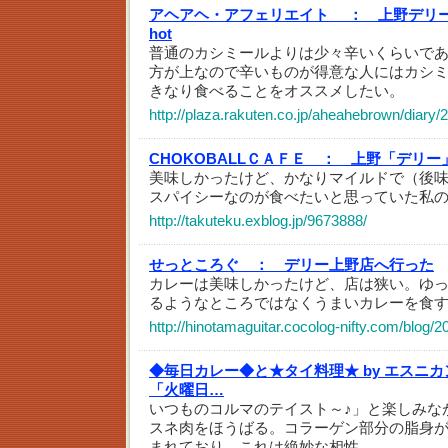
アヘアヘ・アフェリエイト ：
上野デリー 
hot
普通のカシミールよりは少々辛いくらいで
方が上なので辛いものが得意な人にはカシミールのv
きなり食べることをオススメしたい。
http://plaza.rakuten.co.jp/aheahebrown/diary
CHOKOBALLＣＡＦＥ ：
上野「デリー
美味しかったけど、かなりマイルドで（後
スパイシーなのが食べたいと思っていた私
http://takuteku.exblog.jp/9673888/
せっところぐ ：
デリー上野店へ行った
カレーは美味しかったけど、店は狭い。ゆ
るようなところではなくうまいカレーを食
http://hinotamaguitar.cocolog-nifty.com/blog/
◆毎日カレー◆と★タイ料理★ by エスニ
「火曜日…
いつものコルマのテイスト～♪」と楽しみな
スネ肉をほうばる。コラーゲン部分の脂身
まれており、これは絶妙な相性。