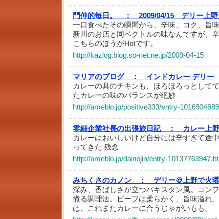
門仲的毎日。 ：
2009/04/15 デリー上
一口食べたその瞬間から、辛味、コク、旨
新川のお店と同ベクトルの味なんですが、
こちらのほうがHotです。
http://kazlog.blog.so-net.ne.jp/2009-04-15
マリアのブログ ：
インドカレー デリー
カレーの具のチキンも、ほろほろっとして
たカレーの味のバランスが絶妙
http://ameblo.jp/positive333/entry-101690468
零細企業社長の出張旅日記 ：
カレー上
カレーはおいしいけど自分には辛すぎて途
ってきた 残念
http://ameblo.jp/dainojin/entry-10137763947.h
みちくさのカノン ：
デリー＠上野で火
深み、香ばしさが立つパキスタン風。コン
煮る調理法。ビーフは柔らかく、旨味溢れ
は、これまたカレーに合うじゃがいもも。