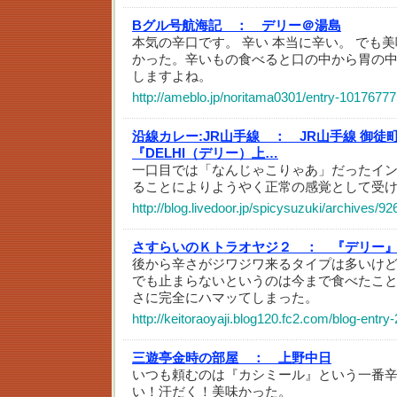
Bグル号航海記 ：
デリー＠湯島
本気の辛口です。 辛い 本当に辛い。 でも
かった。辛いもの食べると口の中から胃の
しますよね。
http://ameblo.jp/noritama0301/entry-1017677
沿線カレー:JR山手線 ：
JR山手線 御徒
『DELHI（デリー）上…
一口目では「なんじゃこりゃあ」だったイ
ることによりようやく正常の感覚として受
http://blog.livedoor.jp/spicysuzuki/archives/9
さすらいのＫトラオヤジ２ ：
『デリー
後から辛さがジワジワ来るタイプは多いけ
でも止まらないというのは今まで食べたこ
さに完全にハマッてしまった。
http://keitoraoyaji.blog120.fc2.com/blog-entry
三遊亭金時の部屋 ：
上野中日
いつも頼むのは『カシミール』という一番
い！汗だく！美味かった。