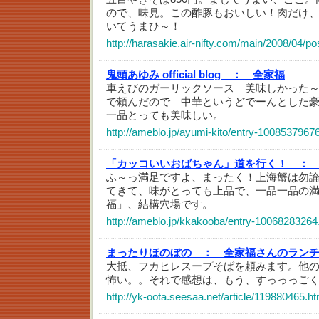
ので、味見。この酢豚もおいしい！肉だけ
いてうまひ～！
http://harasakie.air-nifty.com/main/2008/04/p
鬼頭あゆみ official blog ：
全家福
車えびのガーリックソース 美味しかった
で頼んだので 中華というどでーんとした
一品とっても美味しい。
http://ameblo.jp/ayumi-kito/entry-1008537967
「カッコいいおばちゃん」道を行く！ ：
ふ～っ満足ですよ、まったく！上海蟹は勿
てきて、味がとっても上品で、一品一品の
福」、結構穴場です。
http://ameblo.jp/kkakooba/entry-10068283264
まったりほのぼの ：
全家福さんのラン
大抵、フカヒレスープそばを頼みます。他
怖い。。それで感想は、もう、すっっっご
http://yk-oota.seesaa.net/article/119880465.ht