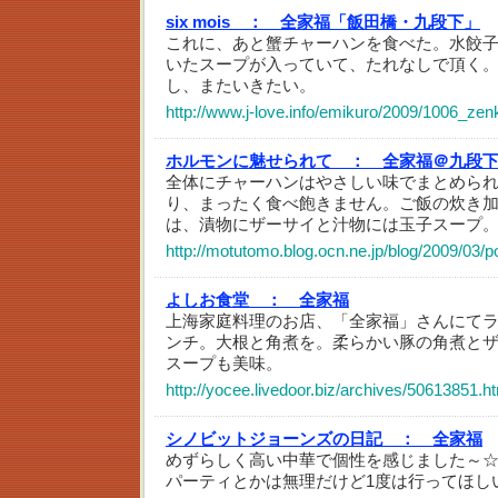
six mois ：
全家福「飯田橋・九段下」
これに、あと蟹チャーハンを食べた。水餃
いたスープが入っていて、たれなしで頂く
し、またいきたい。
http://www.j-love.info/emikuro/2009/1006_ze
ホルモンに魅せられて ：
全家福＠九段
全体にチャーハンはやさしい味でまとめら
り、まったく食べ飽きません。ご飯の炊き
は、漬物にザーサイと汁物には玉子スープ
http://motutomo.blog.ocn.ne.jp/blog/2009/03/p
よしお食堂 ：
全家福
上海家庭料理のお店、「全家福」さんにて
ンチ。大根と角煮を。柔らかい豚の角煮と
スープも美味。
http://yocee.livedoor.biz/archives/50613851.h
シノビットジョーンズの日記 ：
全家福
めずらしく高い中華で個性を感じました～
パーティとかは無理だけど1度は行ってほしい