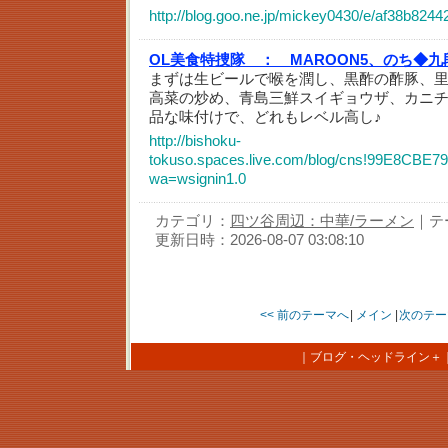
http://blog.goo.ne.jp/mickey0430/e/af38b8
OL美食特捜隊 ：
MAROON5、のち◆
まずは生ビールで喉を潤し、黒酢の酢豚、
高菜の炒め、青島三鮮スイギョウザ、カニ
品な味付けで、どれもレベル高し♪
http://bishoku-
tokuso.spaces.live.com/blog/cns!99E8CBE7
wa=wsignin1.0
カテゴリ：
四ツ谷周辺：中華/ラーメン
｜テ
更新日時：2026-08-07 03:08:10
<< 前のテーマへ
|
メイン
|
次のテー
｜
ブログ・ヘッドライン＋