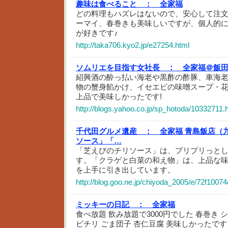
趣味は食べること ：
全家福
どの料理もハズレはないので、安心して注
ーマイ、春巻きも美味しいですが、個人的
が好きです♪
http://taka706.kyo2.jp/e27254.html
ソムリエを目指す女社長 ：
全家福＠飯
紹興酒の酔っ払い海老や黒酢の酢豚、車海
物の蟹身餡かけ、イセエビの味噌スープ・
上品で美味しかったです!
http://blogs.yahoo.co.jp/sp_hotoda/10332711.
千代田グルメ遺産 ：
全家福 青島飯店（
ソース」「…
「芝えびのチリソース」は、プリプリっと
す。「クラゲと白菜の和え物」は、上品な
を上手に引き出しています。
http://blog.goo.ne.jp/chiyoda_2005/e/72f10
ミッキーの日記 ：
全家福
食べ放題 飲み放題で3000円でした 春巻き 
ビチリ ごま団子 杏仁豆腐 美味しかったです