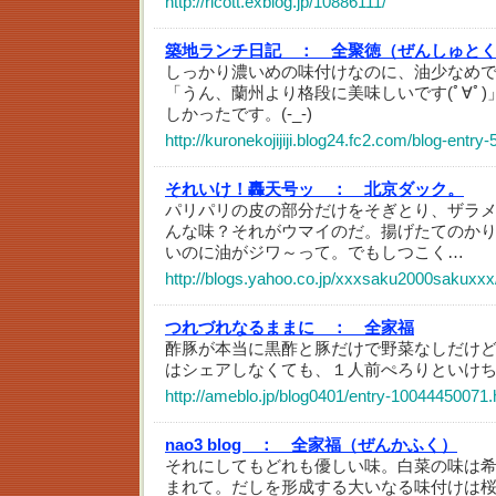
http://ricott.exblog.jp/10886111/
築地ランチ日記 ：
全聚徳（ぜんしゅと
しっかり濃いめの味付けなのに、油少なめ
「うん、蘭州より格段に美味しいです(ﾟ∀ﾟ)
しかったです。(-_-)
http://kuronekojijiji.blog24.fc2.com/blog-entry
それいけ！轟天号ッ ：
北京ダック。
パリパリの皮の部分だけをそぎとり、ザラ
んな味？それがウマイのだ。揚げたてのか
いのに油がジワ～って。でもしつこく…
http://blogs.yahoo.co.jp/xxxsaku2000sakuxx
つれづれなるままに ：
全家福
酢豚が本当に黒酢と豚だけで野菜なしだけ
はシェアしなくても、１人前ぺろりといけ
http://ameblo.jp/blog0401/entry-10044450071.
nao3 blog ：
全家福（ぜんかふく）
それにしてもどれも優しい味。白菜の味は
まれて。だしを形成する大いなる味付けは