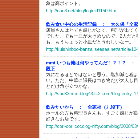
象は高ポイント。
http://nao3.net/blog/log/eid1150.html
飲み食い中心の生活記録 ：
大久保「全家
店員さんはとても感じがよく、料理が出て
でした。でも一皿が大きめなので、2人だと
も。もうちょっと小皿だとうれしいなー。
http://kuishinboo-banzai.seesaa.net/article/1
mmt いつも俺は何やってんだ！？！？ ：
段下
気になるほどではないと思う。塩加減も程
い。ただ、中華に課長はつき物だが大人し
とだけ角が立つかな。
http://shu33mmt.blog43.fc2.com/blog-entry-4
飲みたいから ：
全家福（九段下）
ホールの方も料理長さんも、すごく感じが
好きなお店です。
http://cori-cori.cocolog-nifty.com/blog/2008/0