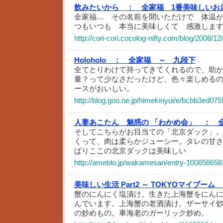
飲みたいから ：
全家福 1番美味しいお
全家福… その名前を聞いただけで 体温が
つもいつも 本当に美味しくて 感激します
http://cori-cori.cocolog-nifty.com/blog/2008/12
Holoholo ：
全家福 ～ 九段下
全てとりわけて持ってきてくれるので、助か
量？って少なさだったけど、色々楽しめる
ースがおいしい。
http://blog.goo.ne.jp/himekinyui/e/bcbb3ed
人妻あこたん 魅惑の 「わかめ会」 ：
そしてこちらがお目当ての「北京ダック」
くって、肉は柔らかジューシー。タレの甘
ぱりここの北京ダックは美味しい
http://ameblo.jp/wakamesan/entry-100658658
美味しい生活 Part2 ～ TOKYOマイブーム
蟹のにんにく塩漬け。生きた上海蟹をにんに
んでいます。上海蟹の老酒漬け。ザーサイ
の炒めもの。車海老のガーリック炒め。