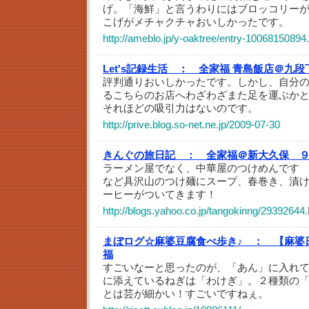
げ。「海鮮」と言うわりにはブロッコリーが多か
こげがメチャクチャおいしかったです。
http://ameblo.jp/y-oaktree/entry-10068150894
Let's記録生活 ：
全家福 青島飯店＠九段
評判通りおいしかったです。しかし、自分
るこちらのお店へわざわざまた足を運ぶか
それほどの吸引力はないのです。
http://prive.blog.so-net.ne.jp/2009-07-30
きんぐの旅日記 ：
全家福＠新大久保 
ラーメン屋でなく、中華屋のつけめんです
など具沢山のつけ麺にスープ、春巻き、漬
ーヒーがついてきます！
http://blogs.yahoo.co.jp/tangokinng/29392644.
まぼログ☆麻婆豆腐食べ歩き♪ ：
【麻婆
福
すごいなーと思ったのが、「あん」に入れ
に添えているねぎは「わけぎ」。２種類の
とは芸が細かい！すごいですねぇ。