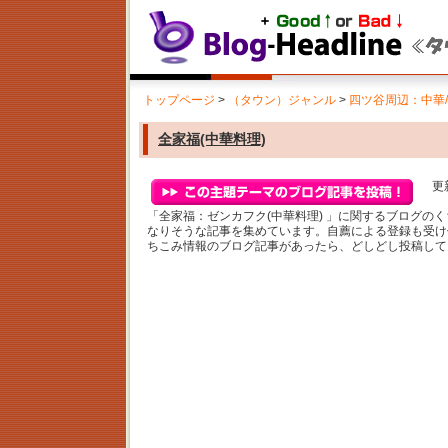
トップページ
>
（タウン）ジャンル
>
四ツ谷周辺：中華
全家福(中華料理)
更新
「全家福：ゼンカフク(中華料理) 」に関するブログの
なりそうな記事を集めています。自薦による登録も受け
ちこみ情報のブログ記事があったら、どしどし投稿して