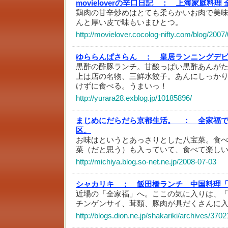
movieloverの辛口日記 ：
上海家庭料理 
鶏肉の甘辛炒めはとても柔らかいお肉で美
んと厚い皮で味もいまひとつ。
http://movielover.cocolog-nifty.com/blog/2007
ゆららんぱさらん ：
皇居ランニングデ
黒酢の酢豚ランチ。甘酸っぱい黒酢あんが
上は店の名物、三鮮水餃子。あんにしっか
けずに食べる。うまいっ！
http://yurara28.exblog.jp/10185896/
まじめにだらだら京都生活。 ：
全家福
区。
お味はというとあっさりとした八宝菜。食
菜（だと思う）も入っていて、食べて楽し
http://michiya.blog.so-net.ne.jp/2008-07-03
シャカリキ ：
飯田橋ランチ 中国料理
近場の「全家福」へ。ここの気に入りは、
チンゲンサイ、茸類、豚肉が具だくさんに
http://blogs.dion.ne.jp/shakariki/archives/370