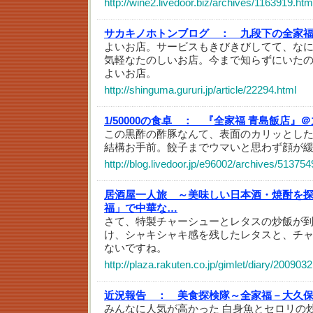
http://wine2.livedoor.biz/archives/1163919.htm
サカキノホトンブログ ：
九段下の全家
よいお店。サービスもきびきびしてて、な
気軽なたのしいお店。今まで知らずにいた
よいお店。
http://shinguma.gururi.jp/article/22294.html
1/50000の食卓 ：
『全家福 青島飯店』＠
この黒酢の酢豚なんて、表面のカリッとし
結構お手前。餃子までウマいと思わず顔が
http://blog.livedoor.jp/e96002/archives/513754
居酒屋一人旅 ～美味しい日本酒・焼酎を
福」で中華な…
さて、特製チャーシューとレタスの炒飯が
け、シャキシャキ感を残したレタスと、チ
ないですね。
http://plaza.rakuten.co.jp/gimlet/diary/200903
近況報告 ：
美食探検隊～全家福－大久
みんなに人気が高かった 白身魚とセロリの