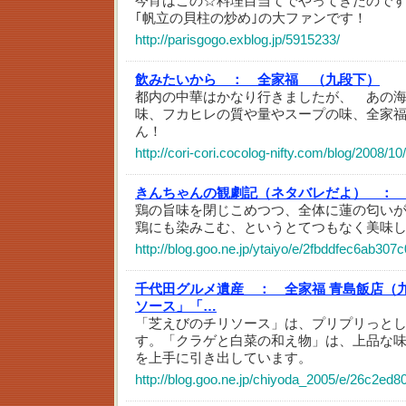
今宵はこの☆料理目当てでやってきたのです
｢帆立の貝柱の炒め｣の大ファンです！
http://parisgogo.exblog.jp/5915233/
飲みたいから ：
全家福 （九段下）
都内の中華はかなり行きましたが、 あの
味、フカヒレの質や量やスープの味、全家
ん！
http://cori-cori.cocolog-nifty.com/blog/2008/1
きんちゃんの観劇記（ネタバレだよ） ：
鶏の旨味を閉じこめつつ、全体に蓮の匂い
鶏にも染みこむ、というとてつもなく美味
http://blog.goo.ne.jp/ytaiyo/e/2fbddfec6ab30
千代田グルメ遺産 ：
全家福 青島飯店（
ソース」「…
「芝えびのチリソース」は、プリプリっと
す。「クラゲと白菜の和え物」は、上品な
を上手に引き出しています。
http://blog.goo.ne.jp/chiyoda_2005/e/26c2e