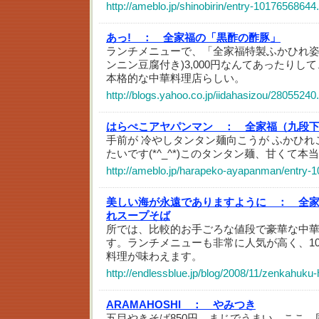
http://ameblo.jp/shinobirin/entry-10176568644
あっ! ：
全家福の「黒酢の酢豚」
ランチメニューで、「全家福特製ふかひれ姿
ンニン豆腐付き)3,000円なんてあったりし
本格的な中華料理店らしい。
http://blogs.yahoo.co.jp/iidahasizou/28055240
はらぺこアヤパンマン ：
全家福（九段
手前が 冷やしタンタン麺向こうが ふかひれ
たいです(*^_^*)このタンタン麺、甘くて本
http://ameblo.jp/harapeko-ayapanman/entry-
美しい海が永遠でありますように ：
全
れスープそば
所では、比較的お手ごろな値段で豪華な中
す。ランチメニューも非常に人気が高く、10
料理が味わえます。
http://endlessblue.jp/blog/2008/11/zenkahuku-
ARAMAHOSHI ：
やみつき
五目やきそば850円。まじでうまい、ここ