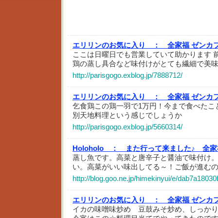
エリリンのお気に入り ：
全家福 ゼンカ
ここは日曜日でも営業していて助かります 
鶏の蒸し具合など味付けがとても繊細で美
http://parisgogo.exblog.jp/7888712/
エリリンのお気に入り ：
全家福 ゼンカ
乞食鶏この鶏一羽で1万円！今まで食べたこ
別天地料理という感じでしょうか
http://parisgogo.exblog.jp/5660314/
Holoholo ：
また行って来ました♪ 全家
蒸し魚です。高菜と唐辛子と醤油で味付け
い。高菜がいい味出してる～！ご飯が進む
http://blog.goo.ne.jp/himekinyui/e/dab7a180
エリリンのお気に入り ：
全家福 ゼンカ
イカの味噌味炒め 豆鼓みそ炒め、しっか