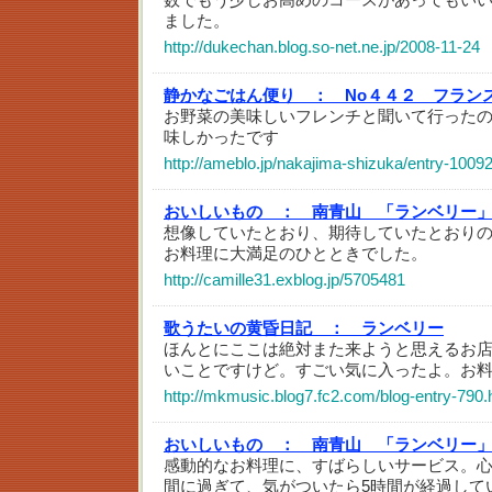
ました。
http://dukechan.blog.so-net.ne.jp/2008-11-24
静かなごはん便り ：
No４４２ フラン
お野菜の美味しいフレンチと聞いて行ったの
味しかったです
http://ameblo.jp/nakajima-shizuka/entry-1009
おいしいもの ：
南青山 「ランベリー」
想像していたとおり、期待していたとおり
お料理に大満足のひとときでした。
http://camille31.exblog.jp/5705481
歌うたいの黄昏日記 ：
ランベリー
ほんとにここは絶対また来ようと思えるお
いことですけど。すごい気に入ったよ。お
http://mkmusic.blog7.fc2.com/blog-entry-790.
おいしいもの ：
南青山 「ランベリー」
感動的なお料理に、すばらしいサービス。
間に過ぎて、気がついたら5時間が経過して