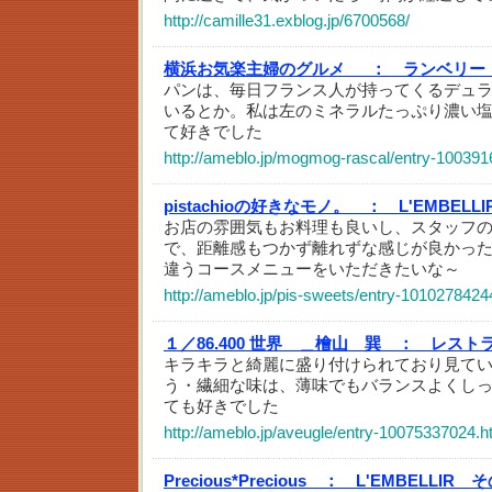
http://camille31.exblog.jp/6700568/
横浜お気楽主婦のグルメ_ ：
ランベリー
パンは、毎日フランス人が持ってくるデュ
いるとか。私は左のミネラルたっぷり濃い
て好きでした
http://ameblo.jp/mogmog-rascal/entry-100391
pistachioの好きなモノ。 ：
L'EMBEL
お店の雰囲気もお料理も良いし、スタッフ
で、距離感もつかず離れずな感じが良かっ
違うコースメニューをいただきたいな～
http://ameblo.jp/pis-sweets/entry-1010278424
１／86.400 世界 ＿檜山 巽 ：
レスト
キラキラと綺麗に盛り付けられており見て
う・繊細な味は、薄味でもバランスよくし
ても好きでした
http://ameblo.jp/aveugle/entry-10075337024.h
Precious*Precious ：
L'EMBELLIR 