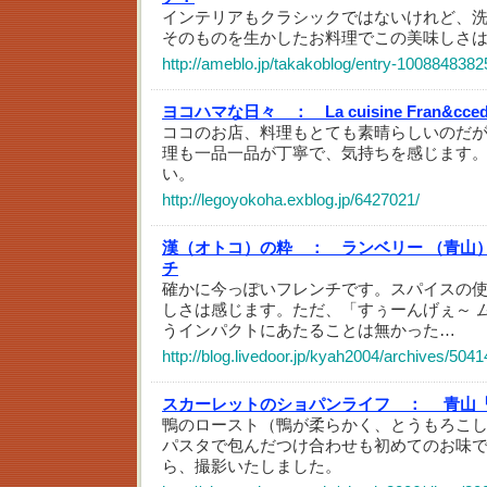
インテリアもクラシックではないけれど、洗
そのものを生かしたお料理でこの美味しさ
http://ameblo.jp/takakoblog/entry-1008848382
ヨコハマな日々 ：
La cuisine Fran&ccedi
ココのお店、料理もとても素晴らしいのだ
理も一品一品が丁寧で、気持ちを感じます
い。
http://legoyokoha.exblog.jp/6427021/
漢（オトコ）の粋 ：
ランベリー （青山
チ
確かに今っぽいフレンチです。スパイスの
しさは感じます。ただ、「すぅーんげぇ～ 
うインパクトにあたることは無かった…
http://blog.livedoor.jp/kyah2004/archives/504
スカーレットのショパンライフ ：
青山
鴨のロースト（鴨が柔らかく、とうもろこ
パスタで包んだつけ合わせも初めてのお味
ら、撮影いたしました。