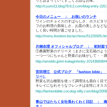
ッと詰まっていてすごく上品なお味。
http://cyumi11.blog78.fc2.com/blog-entry-220.
今日のメニュー ：
お祝いのランチ
ワインのチョイスのすばらしさ、ホスピタ
フのお料理の美味しさ、お皿の美しさなど
しく良い時間が過ごせました。
http://menu.livedoor.biz/archives/51155005.ht
片桐衣理 オフィシャルブログ ：
初対面
①農園野菜のテリーヌ（まさに宝石箱のよ
一つ一つにちゃんと野菜のお味がして・・
http://ameblo.jp/eri-katagiri/entry-1014366084
宮田理江 公式ブログ 「fashion bible」
リー）
野菜も沢山種類を使って調理法も面白く目
キレイになれそうなフレンチは女性にオス
http://fashionbible.cocolog-nifty.com/blog/200
青山ではたらく女社長わくわく日記 ：
チ！