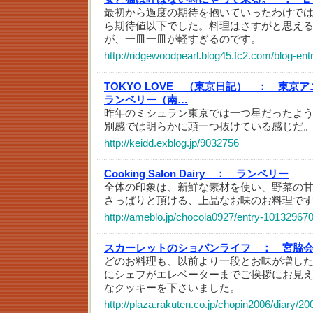
最初から過度の期待を抱いていったわけで
ら期待値以下でした。料理はさすがと思え
が、一皿一皿が軽すぎるのです。
http://ridgewoodpearl.blog45.fc2.com/blog-ent
TOKYO LOVE （東京日記） ：
東京ア
ランベリー（南…
昨年のミシュラン東京では一つ星だったよ
別感では明らかに頭一つ抜けている感じだ
http://keidd.exblog.jp/9032756
Cooking Salon Dairy ：
ランベリー
全体の印象は、新鮮な素材を使い、野菜の
さっぱりと頂ける、上品なお味のお料理で
http://ameblo.jp/chocola0927/entry-10132967
スカーレットのショパンライフ ：
宮脇
どのお料理も、以前より一段とお味が増し
にシェフがエレベーターまでご挨拶にお見
なクッキーを下さいました。
http://plaza.rakuten.co.jp/chopin2006/diary/