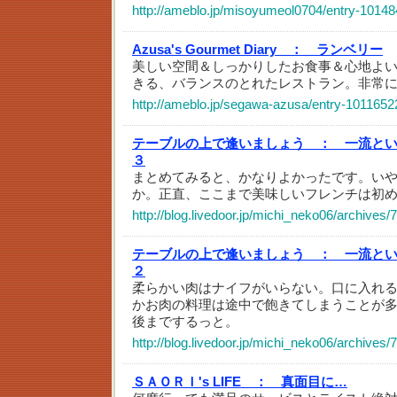
http://ameblo.jp/misoyumeol0704/entry-1014
Azusa's Gourmet Diary ：
ランベリー
美しい空間＆しっかりしたお食事＆心地よ
きる、バランスのとれたレストラン。非常
http://ameblo.jp/segawa-azusa/entry-1011652
テーブルの上で逢いましょう ：
一流と
３
まとめてみると、かなりよかったです。い
か。正直、ここまで美味しいフレンチは初
http://blog.livedoor.jp/michi_neko06/archives
テーブルの上で逢いましょう ：
一流と
２
柔らかい肉はナイフがいらない。口に入れ
かお肉の料理は途中で飽きてしまうことが
後までするっと。
http://blog.livedoor.jp/michi_neko06/archives
ＳＡＯＲＩ's LIFE ：
真面目に…