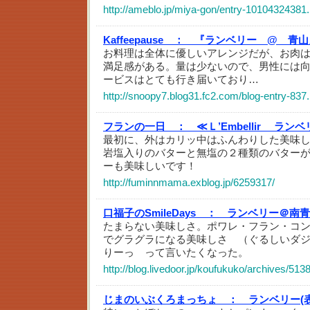
http://ameblo.jp/miya-gon/entry-10104324381.
Kaffeepause ：
『ランベリー @ 青山
お料理は全体に優しいアレンジだが、お肉
満足感がある。量は少ないので、男性には
ービスはとても行き届いており…
http://snoopy7.blog31.fc2.com/blog-entry-837
フランの一日 ：
≪Ｌ’Embellir ラ
最初に、外はカリッ中はふんわりした美味
岩塩入りのバターと無塩の２種類のバター
ーも美味しいです！
http://fuminnmama.exblog.jp/6259317/
口福子のSmileDays ：
ランベリー＠南青
たまらない美味しさ。ポワレ・フラン・コン
でグラグラになる美味しさ （ぐるしいダ
りーっ って言いたくなった。
http://blog.livedoor.jp/koufukuko/archives/513
じまのいぶくろまっちょ ：
ランベリー(