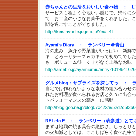
赤ちゃんとの生活＆おいしい食べ物 ：
L
サービスも程よく心地いい感じで、帰りに
て、お土産の小さなお菓子をくれました。
間を過ごすことができました。
http://keisfavorite.jugem.jp/?eid=41
Ayami’s Diary ：
ランベリー＠青山
海の恵み 魚介や野菜達がいっぱい 新鮮
キ とろーりチーズ＆カキって初めてでし
も ボリューム◎ くせがなく上品なお味
http://ameblo.jp/ayamiumiu/entry-1019641626
グルメblog：サプライズを探してっ ：
自宅では作れないような素材の組み合わせ
れたお料理が食べられるお店と久々に出会っ
トパフォーマンスの高さ」に感動
http://blog.goo.ne.jp/blog070422/e/52d2c5f3
RELetc E ：
ランベリー（表参道）とて
まずは地鶏の焼き具合の絶妙さ。しっとり
の火加減としては、ここしばらく食べた中