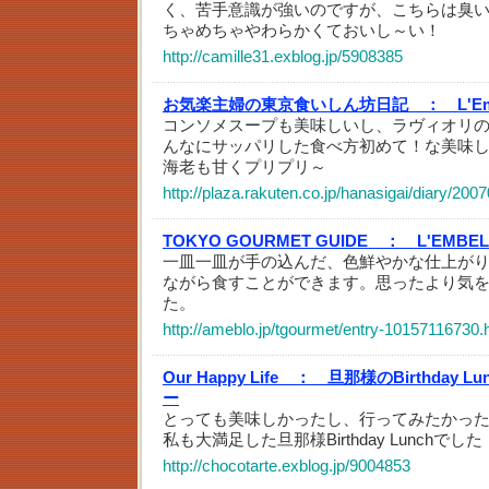
く、苦手意識が強いのですが、こちらは臭
ちゃめちゃやわらかくておいし～い！
http://camille31.exblog.jp/5908385
お気楽主婦の東京食いしん坊日記 ：
L'
コンソメスープも美味しいし、ラヴィオリ
んなにサッパリした食べ方初めて！な美味
海老も甘くプリプリ～
http://plaza.rakuten.co.jp/hanasigai/diary/20
TOKYO GOURMET GUIDE ：
L'EMB
一皿一皿が手の込んだ、色鮮やかな仕上が
ながら食すことができます。思ったより気
た。
http://ameblo.jp/tgourmet/entry-10157116730.
Our Happy Life ：
旦那様のBirthday Lu
ー
とっても美味しかったし、行ってみたかっ
私も大満足した旦那様Birthday Lunchでした
http://chocotarte.exblog.jp/9004853