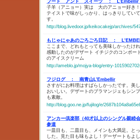
フード アンド スイーツ ：
L’Embel
子羊（アニョー）実は 大のアニョー好き
テイストで味がしっかり、はっきりしてい
す。
http://blog.livedoor.jp/keikocakejp/archives/5
もじゃにゃあのごろごろ日記 ：
L'EMB
ここまで、どれもとっても美味しかったけ
感動したのがデザート イチジクのコンポー
のアイスクリーム
http://ameblo.jp/mojya-blog/entry-1015902702
フジログ ：
南青山L’Embellir
さすがにお料理はすばらしかったです。美
おいしい。デザートのブラマンジェもシン
も素敵。
http://blog.goo.ne.jp/fujilog/e/2687b104a8a
アンカー倶楽部（40才以上のシングル親睦
参道
一皿目も、二皿目も、メインも大満足。と
した。見た目も味もよし！デーザートもよ