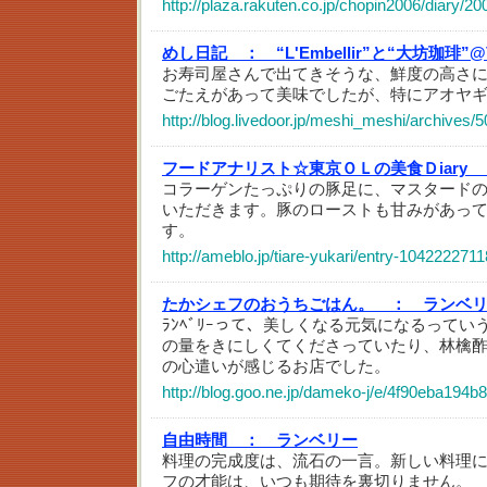
http://plaza.rakuten.co.jp/chopin2006/diary/2
めし日記 ：
“L'Embellir”と“大坊珈琲
お寿司屋さんで出てきそうな、鮮度の高さ
ごたえがあって美味でしたが、特にアオヤ
http://blog.livedoor.jp/meshi_meshi/archives/
フードアナリスト☆東京ＯＬの美食Ｄiary 
コラーゲンたっぷりの豚足に、マスタード
いただきます。豚のローストも甘みがあっ
す。
http://ameblo.jp/tiare-yukari/entry-1042222711
たかシェフのおうちごはん。 ：
ランベ
ﾗﾝﾍﾞﾘｰって、美しくなる元気になるって
の量をきにしくてくださっていたり、林檎
の心遣いが感じるお店でした。
http://blog.goo.ne.jp/dameko-j/e/4f90eba19
自由時間 ：
ランベリー
料理の完成度は、流石の一言。新しい料理
フの才能は、いつも期待を裏切りません。