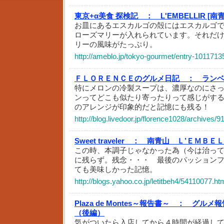
東京+α美食 探検記 ：
L'EMBELLIR [南
お皿にあるエスカルゴの殻にはエスカルゴ
ローズマリーが入れられています。それだ
リーの風味がたっぷり。
http://ameblo.jp/tokyo-gourmet/entry-1011713
ＦＬＯＲＥＮＣＥのグルメ日記 ：
ランベ
特にメロンの冷製スープは、濃厚なのにさっ
ンってどこも似たり寄ったりって感じがする
のアレンジが印象的だと記憶にも残る！
http://blog.livedoor.jp/florence1028/archives/9
Sweet traveler ：
南青山 Ｌ’ＥＭＢＥ
この時、本調子じゃなかった為（今は治っ
に残らず。残念・・・ 最後のパッション
ても美味しかった記憶。
http://blogs.yahoo.co.jp/letitbeh4/54110077.ht
Plaza de Montes～報告書～ ：
グルメ報
（後編）
気がついたら入店してから４時間が経過し