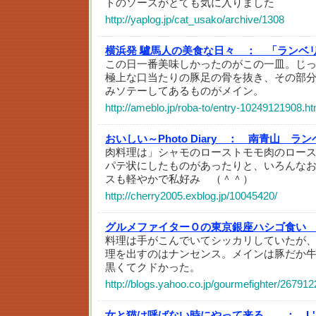
トのソースがとても気に入りました
http://yaplog.jp/cat_usako/archive/1308
横浜発 驢馬人の美食な日々 ：
「ランベ
この日一番美味しかったのがこの一皿。じ
極上な口当たりの豚足の骨を抜き、その部
みソテーしてあるものがメイン。
http://ameblo.jp/roba-to/entry-10249121908.ht
おいしい～Photo Diary ：
南青山 ラン
肉料理は」シャモのローストモモ肉のロー
パテ状にしたものがあったりと、いろんな
スも軽やかで私好み （＾＾）
http://cherry2005.exblog.jp/10045420/
グルメファイターＯの東京銀座ハシゴ食い
料理は手がこんでいてシッカリしていたが
理を出すのはナンセンス。メインは豚だか
黒くてクドかった。
http://blogs.yahoo.co.jp/gourmefighter/267912
女と猫は呼ばない時にやって来る。 ：
L