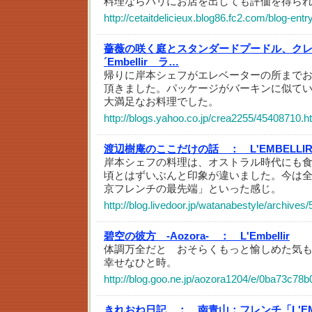
料理ならパリにお店を出しても評価を得ら
http://cetaitdelicieux.blog86.fc2.com/blog-entr
薔薇の咲く庭とスタンダードプードル、ク
´Embellir ラ…
帰りに岸本シェフがエレベーターの所まで
頂きました。パッケージがバーキンに似てい
大満足なお料理でした。
http://blogs.yahoo.co.jp/crea2255/45408710.h
渡辺樹庵のここだけの話 ：
L'EMBELLI
岸本シェフの料理は、オストラル時代にも
頃とはずいぶんと印象が違いました。今は
京フレンチの最先端」といった感じ。
http://blog.livedoor.jp/watanabestyle/archives
碧空の彼方 -Aozora- ：
L'Embellir
体調万全だと おそらくもっと愉しめた気
幸せなひと時。
http://blog.goo.ne.jp/aozora1204/e/0ba73c7
きれおね日記 ：
南青山：フレンチ「L'EM