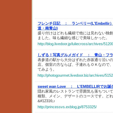
フレンチ日記 ：
ランベリー(L'Embell
道・南青山)
盛り付けはどれも繊細で他には見れない独
ました。味も繊細な感じで美味しかった。
http://blog.livedoor.jp/luliecross/archives/512
しずる！写真グルメガイド ：
青山・フ
表参道の駅から大分はずれた赤坂通り沿いの
店。個室の方ならば、子連れもＯＫなので
てみよう。
http://photogourmet.livedoor.biz/archives/515
sweet wan Love ：
L'EMBELLIRでお
隠れ家風のレストランで雰囲気も落ちつい
種類、メイン、デザートのコースです。ど
&#12316;♪
http://princessvs.exblog.jp/8753325/