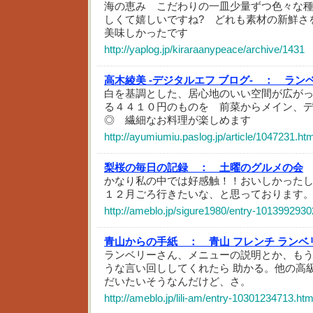
海の恵み こだわりの一皿少量ずつ色々な
しくて嬉しいですね? どれも素材の新鮮さ
美味しかったです
http://yaplog.jp/kiraraanypeace/archive/1431
高木綾美 -デジタルエフ ブログ- ：
ラン
白を基調とした、居心地のいい空間が広が
る４４１０円のものを 前菜からメイン、
◎ 繊細なお料理が楽しめます
http://ayumiumiu.paslog.jp/article/1047231.htm
梨桜の毎日の記録 ：
土曜のグルメの会
かなり私の中では好感触！！おいしかった
１２月ごろ行きたいな、と思っております
http://ameblo.jp/sigure1980/entry-1013992930
青山からの手紙 ：
青山 フレンチ ランベ
ランベリーさん、メニューの説明とか、も
うな言い回ししてくれたら 助かる。他の高
だいたいそうなんだけど、さ。
http://ameblo.jp/lili-am/entry-10301234713.htm