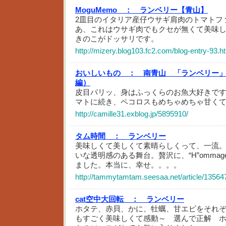
MoguMemo ：
ランベリー【青山】
2皿目のイタリア産仔ウサギ肩肉のトマトフ
あ、これはウサギ肉でもクセが無くて美味
きのこがドッサリです。
http://mizery.blog103.fc2.com/blog-entry-93.h
おいしいもの ：
南青山 「ランベリー」 
編）
皮目パリッ、身はふっくらのお魚大好きで
マトに続き、ペコロスもめちゃめちゃ甘く
http://camille31.exblog.jp/5895910/
タム時間 ：
ランベリー
美味しくて美しくて素晴らしくって、一流
いな透明感のある舞台。贅沢に、“H”omma
ました。本当に、幸せ。。。。
http://tammytamtam.seesaa.net/article/13564
cat空中大回転 ：
ランベリー
ホタテ、赤貝、かに、牡蠣、甘エビをそれ
もすごく美味しくて感動～ 選んで正解 