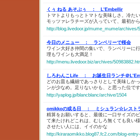
くぅ ねる あそぶぅ ：
L'Embellir
トマトよりもっとトマトな美味しさ。冷た
モッツァレラチーズが入っていて、最初か
http://blog.livedoor.jp/mume_mume/archives/
今日のメニュー ：
ランベリーで桜会
ワイン大好き仲間の集いで、ランベリーに
理もワインも大満足！
http://menu.livedoor.biz/archives/50983882.ht
しろわんこLife ：
お誕生日ランチ＠L'Emb
どのお皿も繊細であっさりとして美味しか
ンが少なめ。足りないかも、と思った位で
http://yaplog.jp/blancblanc/archive/1504
omikkoの或る日 ：
ミシュラン☆レスト
精算をお願いすると、最後に一口サイズの
て来たけれどこれは、むしろ無くても良い
させたい人には、イイのかな
http://kiraraomikko.blog87.fc2.com/blog-entry