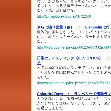
特に、かぼちゃのニョッキとパンナコッタ
ても甘く、ある意味デザートみたい。しっ
ながら見た目も鮮やか。
http://zima555.exblog.jp/9672253/
さらば独り言爺（仮） ：
L'embellirに
全体的に美味しかった。コストパフォーマ
がお土産のクッキーくれた。サービスも適
なと。
http://blog.goo.ne.jp/noppo0622/e/57092ab
日常のテイスティング《DESIGN K's》 ：
チ
とても満足度の高いランチでした。青山の青
くり歩いて青山に住んでいたらいつでも来
でした。
http://blog.goo.ne.jp/ks-ij/e/bec12ae401f01c
Colourful Days ：
ランベリーで優雅ラ
ガラス越しに見える厨房は活気があり、ス
きびしていて無駄がなく、サービスは一流
を過ごしました