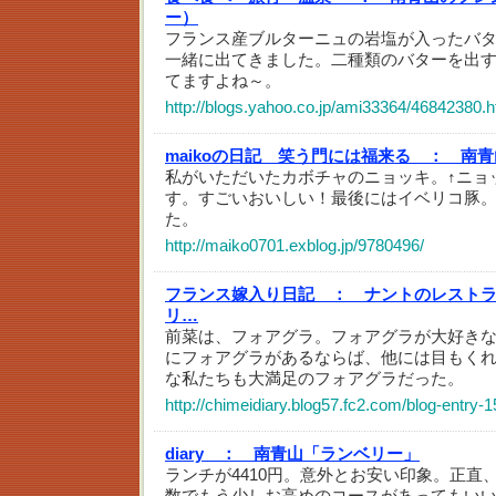
ー）
フランス産ブルターニュの岩塩が入ったバ
一緒に出てきました。二種類のバターを出
てますよね～。
http://blogs.yahoo.co.jp/ami33364/46842380.h
maikoの日記 笑う門には福来る ：
南青
私がいただいたカボチャのニョッキ。↑ニョ
す。すごいおいしい！最後にはイベリコ豚
た。
http://maiko0701.exblog.jp/9780496/
フランス嫁入り日記 ：
ナントのレストラン－
リ…
前菜は、フォアグラ。フォアグラが大好き
にフォアグラがあるならば、他には目もく
な私たちも大満足のフォアグラだった。
http://chimeidiary.blog57.fc2.com/blog-entry-1
diary ：
南青山「ランベリー」
ランチが4410円。意外とお安い印象。正直
数でもう少しお高めのコースがあってもい