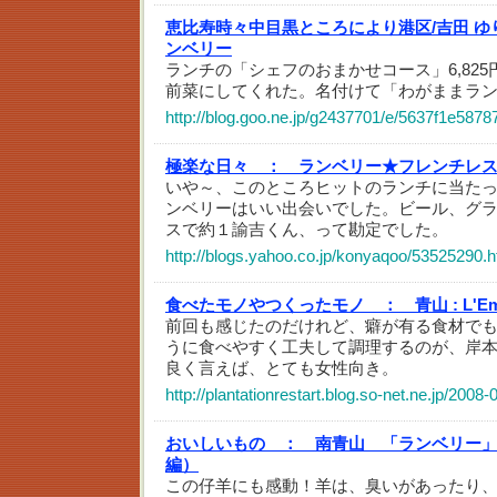
恵比寿時々中目黒ところにより港区/吉田 ゆ
ンベリー
ランチの「シェフのおまかせコース」6,825円
前菜にしてくれた。名付けて「わがままラ
http://blog.goo.ne.jp/g2437701/e/5637f1e58
極楽な日々 ：
ランベリー★フレンチレ
いや～、このところヒットのランチに当た
ンベリーはいい出会いでした。ビール、グ
スで約１諭吉くん、って勘定でした。
http://blogs.yahoo.co.jp/konyaqoo/53525290.h
食べたモノやつくったモノ ：
青山 : L'
前回も感じたのだけれど、癖が有る食材で
うに食べやすく工夫して調理するのが、岸
良く言えば、とても女性向き。
http://plantationrestart.blog.so-net.ne.jp/2008
おいしいもの ：
南青山 「ランベリー」 
編）
この仔羊にも感動！羊は、臭いがあったり