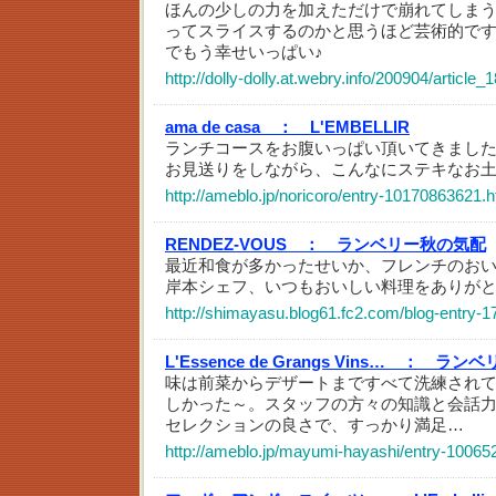
ほんの少しの力を加えただけで崩れてしま
ってスライスするのかと思うほど芸術的で
でもう幸せいっぱい♪
http://dolly-dolly.at.webry.info/200904/article_
ama de casa ：
L'EMBELLIR
ランチコースをお腹いっぱい頂いてきました
お見送りをしながら、こんなにステキなお
http://ameblo.jp/noricoro/entry-10170863621.h
RENDEZ-VOUS ：
ランベリー秋の気配
最近和食が多かったせいか、フレンチのお
岸本シェフ、いつもおいしい料理をありが
http://shimayasu.blog61.fc2.com/blog-entry-1
L'Essence de Grangs Vins… ：
ランベ
味は前菜からデザートまですべて洗練され
しかった～。スタッフの方々の知識と会話
セレクションの良さで、すっかり満足…
http://ameblo.jp/mayumi-hayashi/entry-10065