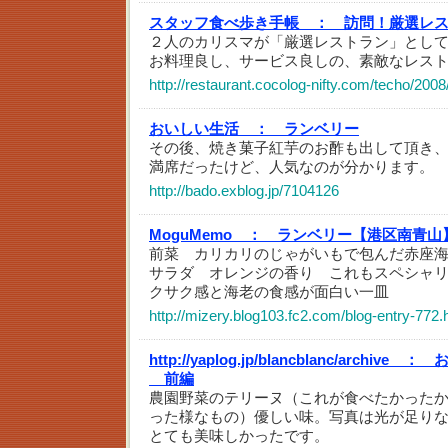
スタッフ食べ歩き手帳 ：
訪問！厳選レ
２人のカリスマが「厳選レストラン」とし
お料理良し、サービス良しの、素敵なレス
http://restaurant.cocolog-nifty.com/techo/200
おいしい生活 ：
ランベリー
その後、焼き菓子紅芋のお酢も出して頂き
満席だったけど、人気なのが分かります。
http://bado.exblog.jp/7104126
MoguMemo ：
ランベリー【港区南青山
前菜 カリカリのじゃがいもで包んだ赤座
サラダ オレンジの香り これもスペシャ
クサク感と海老の食感が面白い一皿
http://mizery.blog103.fc2.com/blog-entry-772.
http://yaplog.jp/blancblanc/archive ：
お
前編
農園野菜のテリーヌ（これが食べたかった
った様なもの）優しい味。写真は光が足り
とても美味しかったです。