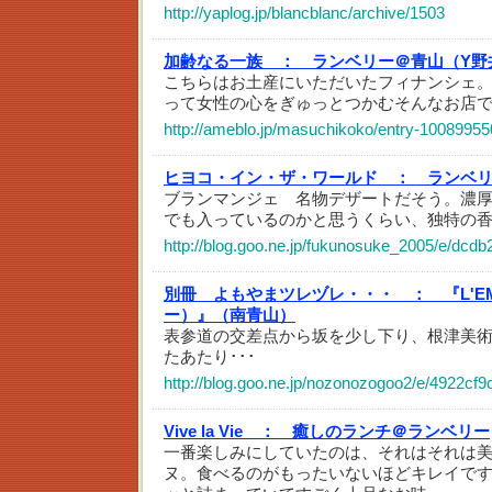
http://yaplog.jp/blancblanc/archive/1503
加齢なる一族 ：
ランベリー＠青山（Y野
こちらはお土産にいただいたフィナンシェ
って女性の心をぎゅっとつかむそんなお店
http://ameblo.jp/masuchikoko/entry-10089955
ヒヨコ・イン・ザ・ワールド ：
ランベ
ブランマンジェ 名物デザートだそう。濃
でも入っているのかと思うくらい、独特の
http://blog.goo.ne.jp/fukunosuke_2005/e/d
別冊 よもやまツレヅレ・・・ ：
『L'E
ー）』（南青山）
表参道の交差点から坂を少し下り、根津美
たあたり･･･
http://blog.goo.ne.jp/nozonozogoo2/e/4922c
Vive la Vie ：
癒しのランチ＠ランベリー
一番楽しみにしていたのは、それはそれは
ヌ。食べるのがもったいないほどキレイで