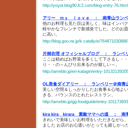
http://yoyot.blog90.fc2.com/blog-entry-76.html
アリー ｍｙ ｌｏｖｅ ：
南青山ラン
他のお料理も見た目は美しく、味はインパ
軽やかなフレンチで新感覚でした。どのお
に高い。
http://blog.goo.ne.jp/k-catally/e/7648710308
片桐衣理 オフィシャルブログ ：
ランベ
ここは頼めばお野菜を多くして下さるし・・お
り・・の～んびり出来るのが嬉しい～。
http://ameblo.jp/eri-katagiri/entry-1013213920
OL美食ダイアリー ：
ランベリー＠南青
美しい空間＆しっかりしたお食事＆心地よ
きる、バランスのとれたレストラン。
http://ameblo.jp/gg-foodguide/entry-10117369
kira kira kirara 素敵ママへの道 ：
南青
きれいで美味しいお料理をいただきながら
ました お店のお心遣いがとっても嬉しかっ