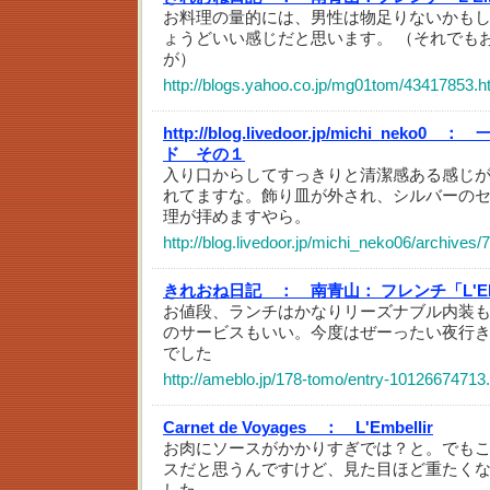
お料理の量的には、男性は物足りないかもし
ょうどいい感じだと思います。 （それでも
が）
http://blogs.yahoo.co.jp/mg01tom/43417853.h
http://blog.livedoor.jp/michi_neko0 ：
ド その１
入り口からしてすっきりと清潔感ある感じ
れてますな。飾り皿が外され、シルバーの
理が拝めますやら。
http://blog.livedoor.jp/michi_neko06/archives
きれおね日記 ：
南青山： フレンチ「L'EM
お値段、ランチはかなりリーズナブル内装
のサービスもいい。今度はぜーったい夜行
でした
http://ameblo.jp/178-tomo/entry-10126674713
Carnet de Voyages ：
L'Embellir
お肉にソースがかかりすぎでは？と。でも
スだと思うんですけど、見た目ほど重たく
した。