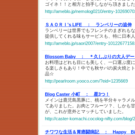
ゴイネ！！と相方と拍手しながら頂きまし
http://ameblo.jp/nemolog0210/entry-10269070
ＳＡＯＲＩ's LIFE ：
ランベリーの追伸
ランベリーは世界でもフレンチのまぎれも
提供してくれる味もサービスも、特に日本
http://ameblo.jp/saori2007/entry-10122677158
Blossom Baby ：
＊久しぶりの大人デー
お料理はどれも目にも美しく、一口運ぶ度
る楽しさもあり！中でも秋サバの炭火焼と
品☆
http://pearlroom.yooco.com/?eid=1235669
Blog Caster 小町 ：
星3つ！
メインは鹿児島黒豚に、桃を半分キャラメ
てありました。お肉とフルーツ？、しかも
が、これが意外とマッチしていました。
http://caster-komachi.cocolog-nifty.com/blog/
チワワな生活＆胃癌闘病記 ：
Happy B