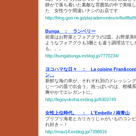
静かで落ち着いた素敵な雰囲気の中で美味し
た 女性ウケ間違いナシのお店です
http://blog.goo.ne.jp/plazademontes/e/6e8f
Bunga ：
ランベリー
前菜はお野菜とフォアグラの2皿。お野菜美
ようなフォアグラも3層とも違う調理法でし
も。。。
http://bungabunga.exblog.jp/7770234/
ヨコハマな日々 ：
La cuisine Fran&cce
ン…
新鮮な海の幸が、それぞれ別のドレッシン
じ一つの皿で出会う。泡っぽいのは、柑橘
爽やかでエレガントに。
http://legoyokoha.exblog.jp/8303749
女性上位時代。 ：
L'Embellir / 南青山
プリプリ海老とカリカリじゃがいものコン
れ好き～！
http://mau14.exblog.jp/7398816