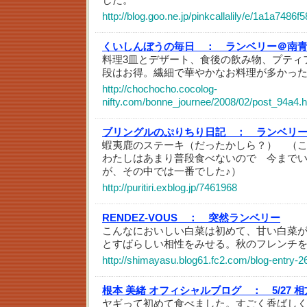
http://blog.goo.ne.jp/pinkcallalily/e/1a1a74
くいしんぼうの毎日 ：
ランベリー＠南
料理3皿とデザート、食後の飲み物、プティ
段はお得。繊細で華やかなお料理が多かっ
http://chochocho.cocolog-
nifty.com/bonne_journee/2008/02/post_94a4.h
ブリングルのぷりちり日記 ：
ランベリ
蝦夷鹿のステーキ（だったかしら？） （
わたしはあまり普段食べないので 今まで
が、その中では一番でした♪）
http://puritiri.exblog.jp/7461968
RENDEZ-VOUS ：
突然ランベリー
こんなにおいしい白菜は初めて、甘い白菜
とすばらしい相性をみせる。秋のフレンチ
http://shimayasu.blog61.fc2.com/blog-entry-2
根本 美緒 オフィシャルブログ ：
5/27
ヤギって初めて食べました。すごく香ばし