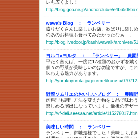
レも広くよし！
http://blog.goo.ne.jp/anchorclub/e/e4b69d8
wawa’s Blog ：
ランベリー
盛りだくさんに楽しいお店。欲ばりに楽し
のあのお料理も食べてみたかったなぁ…、
http://blog.livedoor.jp/kashiwawalk/archives/
ヨルコ×ヨルタ ：
「ランベリー」 農園
平たく言えば、一度に17種類のおかずを戴く
個々の野菜が美味しいのは勿論ですが、こ
味わえる魅力があります。
http://yorukoyoruta.jp/gourmet/kurusu/070712
野菜ソムリエのおいしいブログ ：
農園
肉料理も調理方法を変えた物を１品で味わ
楽しめる演出になっています。最後のデザ
http://vf-deli.seesaa.net/article/115278017.htm
美味しい時間 ：
ランベリー
ランベリー、御馳走様でした！美味しく頂