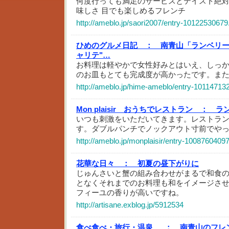
何度行っても満足のサービスとテイスト絶対に
味しさ 目でも楽しめるフレンチ
http://ameblo.jp/saori2007/entry-10122530679
ひめのグルメ日記 ：
南青山「ランベリー（
ャリテ"…
お料理は軽やかで女性好みとはいえ、しっ
のお皿もとても完成度が高かったです。ま
http://ameblo.jp/hime-ameblo/entry-10114713
Mon plaisir おうちでレストラン ：
ラ
いつも刺激をいただいてきます。レストラ
す。ダブルパンチでノックアウト寸前でや
http://ameblo.jp/monplaisir/entry-10087604097
花華な日々 ：
初夏の昼下がりに
じゅんさいと蟹の組み合わせがまるで和食
となくそれまでのお料理も和をイメージさ
フィーユの香りが高いですね。
http://artisane.exblog.jp/5912534
食べ食べ・旅行・温泉_ ：
南青山のフレンチ