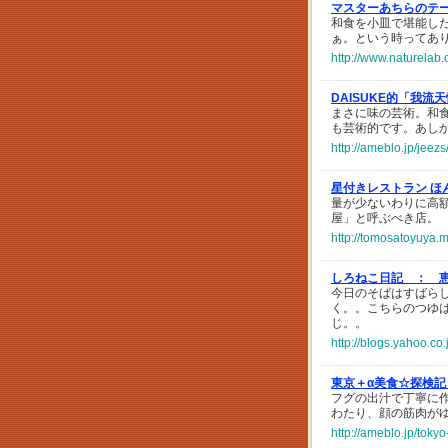
マスターあちらのテー
和食を小皿で堪能し
ぁ。という時ってあ
http://www.naturelab.
DAISUKE的「我流
まさに味の芸術。和
も芸術的です。あし
http://ameblo.jp/jee
星付きレストラン ほ
量が少ないわりに高
屋」と呼ぶべき店。
http://tomosatoyuya.
しろねこ日記 ：
今日のそばはすばら
く。。こちらのつゆ
じ。。
http://blogs.yahoo.c
東京＋α美食☆探検記
フグの出汁で丁寧に
わたり、顔の筋肉が
http://ameblo.jp/tok