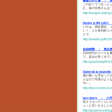
蕎麦のかけ箸 ：
恵
この白くてつるっと
む。翁の女将さんは
http://noegon.exblog
Harley is My Life!!
いやぁ、満足満足。
い！」とか批判的コ
とで。
http://ameblo.jp/flh
自由時間 ：
恵比
25000円のコース
プ。旨みが良く出て
http://yoyot.blog90.f
Salon de la nouvel
酒の勢いも手伝って
んなので写真のよう
Yo～。
http://tecco-room.co
jucy berry ：
八
長さ３センチくらい
ょっと甘いかえしに
http://jucyberry.exbl