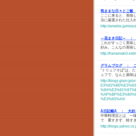
気ままな日々とご飯
ここに来ると、美味し
当に厳選された仕入
http://ameblo.jp/mis
～花まき日記～ ：
これがすっごく美味
好み。こんなの美味
http://hanamaki3.exb
グラムブログ ：
“トリュフそば”は、
ュフで、なんと薬味
http://blogs.glam
E3%82%B0%E3%8
%8A%E3%81%97%
%AF%BF%E3%80%
%E3%83%AA/
Å日記帳Å ：
大好
中華料理店とは 一味
で 重すぎず、軽す
http://blogs.yahoo.co