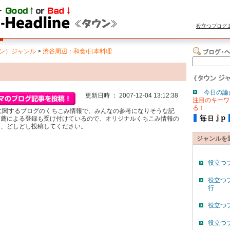
役立つブログ
ン）ジャンル
>
渋谷周辺：和食/日本料理
今日の論
更新日時 ： 2007-12-04 13:12:38
注目のキーワ
る！
に関するブログのくちこみ情報で、みんなの参考になりそうな記
自薦による登録も受け付けているので、オリジナルくちこみ情報の
ら、どしどし投稿してください。
ジャンルを
役立つ
役立つ
行
役立つ
役立つ