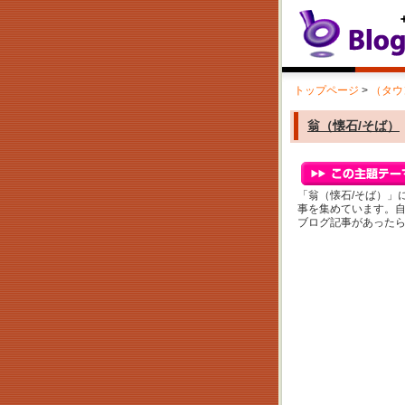
トップページ
>
（タウ
翁（懐石/そば）
「翁（懐石/そば）」
事を集めています。
ブログ記事があった