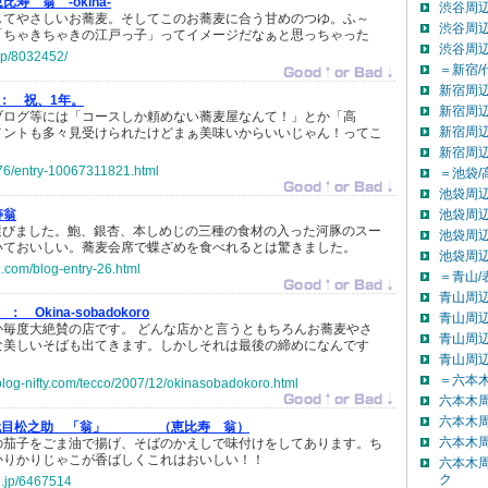
比寿 翁 -okina-
渋谷周辺
してやさしいお蕎麦。そしてこのお蕎麦に合う甘めのつゆ。ふ～
渋谷周辺
「ちゃきちゃきの江戸っ子」ってイメージだなぁと思っちゃった
渋谷周
.jp/8032452/
＝新宿/
新宿周辺
 ：
祝、1年。
新宿周辺
ブログ等には「コースしか頼めない蕎麦屋なんて！」とか「高
新宿周辺
メントも多々見受けられたけどまぁ美味いからいいじゃん！ってこ
新宿周
1976/entry-10067311821.html
＝池袋/
池袋周辺
寿翁
池袋周辺
を選びました。鮑、銀杏、本しめじの三種の食材の入った河豚のスー
池袋周辺
いておいしい。蕎麦会席で蝶ざめを食べれるとは驚きました。
池袋周
c2.com/blog-entry-26.html
＝青山/
青山周辺
le ：
Okina-sobadokoro
青山周辺
か毎度大絶賛の店です。 どんな店かと言うともちろんお蕎麦やさ
青山周辺
な美しいそばも出てきます。しかしそれは最後の締めになんです
青山周
＝六本木
colog-nifty.com/tecco/2007/12/okinasobadokoro.html
六本木
六本木
代目松之助 「翁」 （恵比寿 翁）
六本木
の茄子をごま油で揚げ、そばのかえしで味付けをしてあります。ち
かりかりじゃこが香ばしくこれはおいしい！！
六本木
ク
og.jp/6467514