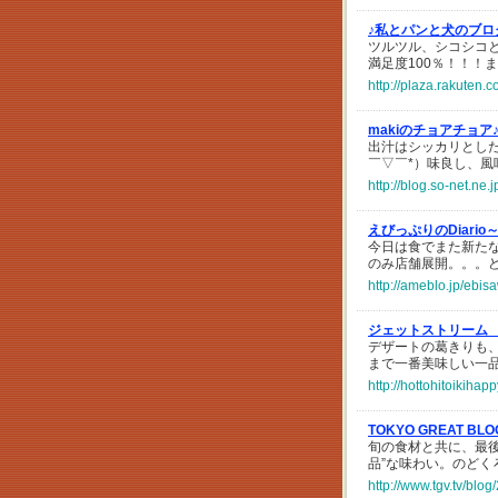
♪私とパンと犬のブロ
ツルツル、シコシコ
満足度100％！！！
http://plaza.rakuten
makiのチョアチョア
出汁はシッカリとし
￣▽￣*）味良し、風
http://blog.so-net.ne
えびっぷりのDiari
今日は食でまた新た
のみ店舗展開。。。
http://ameblo.jp/ebi
ジェットストリーム
デザートの葛きりも
まで一番美味しい一
http://hottohitoikiha
TOKYO GREAT BL
旬の食材と共に、最後
品”な味わい。のど
http://www.tgv.tv/blo