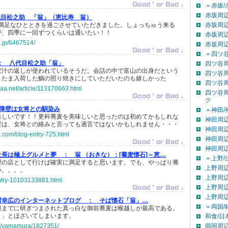
＝赤坂/
赤坂周辺
代目松之助 「翁」（恵比寿 翁）
本当に満足なひとときを過ごさせていただきました。しょっちゅう来る
赤坂周辺
が、四季に一回ずつくらいは通いたい！！
赤坂周辺
g.jp/6467514/
赤坂周
＝四ツ谷
：
八代目松之助「翁」
四ツ谷
ぼ汁の返しが使われているそうだ。会話の中で富山の出身だという
四ツ谷
またま入荷した鰤の照り焼きにしていただいたのも嬉しかった
四ツ谷
aa.net/article/113170663.html
四ツ谷
ク
障壁は女将との馴染み
＝神田/
味しいです！！更科蕎麦を美味しいと思ったのは初めてかもしれな
神田周辺
壁は、女将との絡みと言っても過言ではないかもしれません・・・
神田周辺
c2.com/blog-entry-725.html
神田周辺
神田周
社長は極上グルメと夢 ：
翁 （おきな）：[蕎麦懐石]～恵…
＝上野/
理の店として行けば確実に満足すると思います。でも、やっぱり蕎
上野周辺
い。。。。
上野周辺
entry-10103133881.html
上野周辺
上野周
村幸広のインターネットブログ ：
そば懐石「翁」…
＝両国/
限までに研ぎつまされた真っ白な御前蕎麦は喉越しが最高である。
！」とほざいてしまいます。
和食/日
.jp/yamamura/1827351/
両国周辺