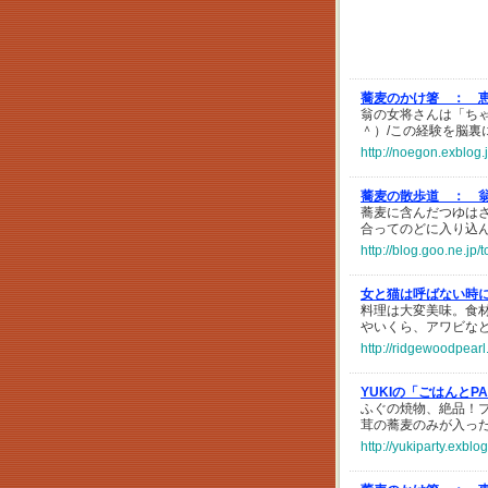
蕎麦のかけ箸 ：
恵
翁の女将さんは「ち
＾）/この経験を脳
http://noegon.exblog
蕎麦の散歩道 ：
蕎麦に含んだつゆは
合ってのどに入り込
http://blog.goo.ne.j
女と猫は呼ばない時
料理は大変美味。食
やいくら、アワビな
http://ridgewoodpearl
YUKIの「ごはんとP
ふぐの焼物、絶品！
茸の蕎麦のみが入っ
http://yukiparty.exblo