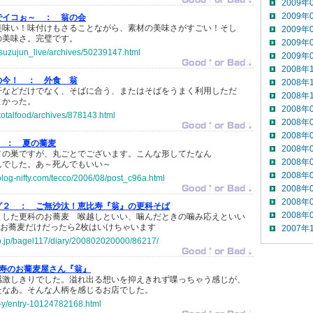
2009年
2009年
でイコぉ～ ：
翁の会
美味い！味付けもさることながら、素材の美味さがすごい！そし
2009年
の美味さ。完璧です。
2009年
jp/suzujun_live/archives/50239147.html
2009年
2008年
の今！ ：
外食 翁
2008年
干などだけでなく、そばに合う、またはそばをうまく利用しただ
2008年
よかった。
2008年
p/totalfood/archives/878143.html
2008年
2008年
le ：
夏の蕎麦
2008年
メの巣ですが、丸ごとでございます。こんな形してたなん
2008年
んでした。あ～死んでもいい～
2008年
olog-nifty.com/tecco/2006/08/post_c96a.html
2008年
2008年
グ２ ：
ご無沙汰！恵比寿『翁』の更科そば
2008年
とした更科のお蕎麦 喉越しといい、噛んだときの噛み応えといい
 お蕎麦だけだったら2枚はいけちゃいます
2007年
.co.jp/bagel117/diary/200802020000/86217/
寿のお蕎麦屋さん『翁』
感激しきりでした。溢れ出る想いを抑えきれず喋っちゃう感じが、
たなあ。そんな人柄を感じるお店でした。
ki-y/entry-10124782168.html