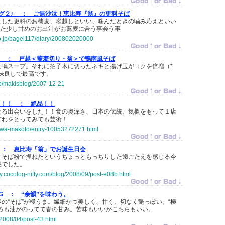
グ２♪ ：
ご無沙汰！恵比寿『翁』の更科そば
とした更科のお蕎麦、喉越しといい、噛んだときの噛み応えといい
また少し甘めのお出汁がお蕎麦に合う事会う事
.co.jp/bagel117/diary/200802020000
♪ ：
戸越＜蕎麦切り・翁＞で鴨南風そば
た鴨スープ。それに拍子木に切ったネギと揚げ玉がコクを倍増（*
味良しで最高です。
.jp/makisblog/2007-12-21
o～！！ ：
絶品！！
なる出会いをした！！食の奥深さ、日本の伝統、気概をもって１店
どれをとってみても芸術！
sawa-makoto/entry-10053272271.html
 ：
恵比寿「翁」でお誕生日会
、そば粉で捏ねたというちょっともっちりした歯ごたえを感じる今
品でした。
ppy.cocolog-nifty.com/blog/2008/09/post-e08b.html
OG ：
“余韻”を味わう。
の“そば”が極うま。繊細かつ美しく、甘く、切なく艶っぽい。“極
くろも油がのってて春の甘み。苦味もいいがこちらもいい。
g/2008/04/post-43.html