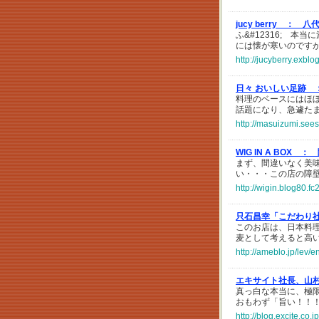
jucy berry ：
八
ふ&#12316; 
には懐が寒いのです
http://jucyberry.exblo
日々 おいしい足跡 
料理のベースにはほ
話題になり、急遽た
http://masuizumi.sees
WIG IN A BOX ：
まず、間違いなく美
い・・・この店の障
http://wigin.blog80.f
只石昌幸「こだわり
このお店は、日本料
麦として考えると高
http://ameblo.jp/lev/
エキサイト社長、山
真っ白な本当に、極
おもわず「旨い！！
http://blog.excite.co