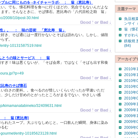
ブルに同じものを -ネイチャーラボ- ：
翁（恵比寿）
たい。でも、懐石料理を食べに行くほどの、気合でもないんだよな
主題テーマ
ります。そんなときに、そば懐石。恵比寿の「八代目松之助 翁」
cc/2008/10/post-30.html
魚豆根
ンサイ（
翁（懐石
天性」。 ：
味の芸術 「恵比寿 翁」
食好き、そば通には一度行かないとそばは語れない。しかし、値段
すがわら
からず。
鉄板焼
zs/entry-10131587519.html
(84)
んとうの味とサービス ：
翁
アーカイブ
額すぎ！味は悪くないが、「そば会席」ではなく「そばも出す和食
2010年
moura.jp/?p=49
2010年
2010年
恵比寿のそば懐石
2010年
しい白さの更科。。食べるのが惜しいくらいだったが早速いただ
2010年
は、少しだけ甘めのとがったところがまるでない、やさしい感
2010年
2009年
o.jp/kimamanatabineko/32409631.html
2009年
2009年
 ：
翁 [恵比寿]
2009年
作られたスープ。大ぶりなしめじと。一口飲んだ瞬間、身体に染み
ゆるむ
2009年
yo-gourmet/entry-10185623128.html
2009年