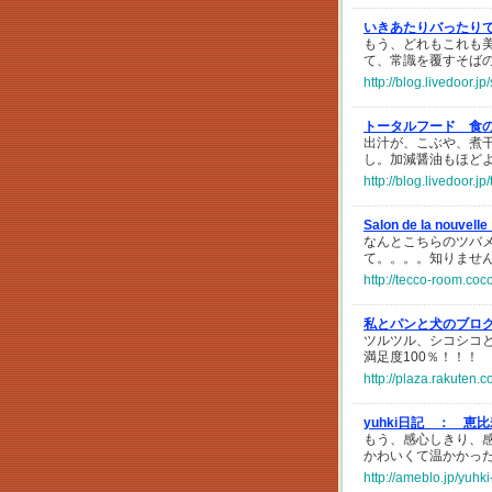
いきあたりバったり
もう、どれもこれも
て、常識を覆すそば
http://blog.livedoor.
トータルフード 食
出汁が、こぶや、煮
し。加減醤油もほど
http://blog.livedoor.j
Salon de la nouvel
なんとこちらのツバ
て。。。。知りませ
http://tecco-room.coc
私とパンと犬のブロ
ツルツル、シコシコ
満足度100％！！！
http://plaza.rakuten
yuhki日記 ：
恵比
もう、感心しきり、
かわいくて温かかっ
http://ameblo.jp/yuh