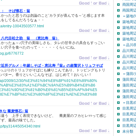
両国周辺
両国周
 ：
そば懐石・翁
かったと思うのは勿論のこと‘カラダが喜んでる～’と感じます本
＝築地/
れをしてるんだろうなぁ・・
築地周辺
oza/entry-10043503577.html
築地周辺
築地周辺
八代目松之助 翁 （恵比寿 翁）
築地周
しかったぁ～♪穴子の美味しさも、タレの甘辛さの具合もすっごい
＝品川/
しい穴子を食べたのって・・・・・くらいにね。
品川周辺
log.jp/6776772
品川周辺
品川周辺
ご近所グルメ：年越しそば・恵比寿『翁』の超贅沢トリュフそば
品川周
たっぷりのトリュフがそばにも練りこんであり、トッピングもトリ
＝蒲田/
はバター。香りといいこんなそば、はじめて！おいしい！
蒲田周辺
.jp/uraji/2009/12/30/%E3%81%94%E8%BF%91%E6%89%80%
3%AB%E3%83%A1%EF%BC%9A%E5%B9%B4%E8%B6
蒲田周辺
E3%81%9D%E3%81%B0%E6%81%B5%E6%AF%94%E5
蒲田周辺
8E%E7%BF%81%E3%80%8F%E3%81%AE%E3%83%88
蒲田周
＝目黒/
目黒周辺
きな 蕎麦懐石♪ 翁
目黒周辺
違う 上手く表現できないけど、 蕎麦屋のフカヒレｯｯって感じ
目黒周辺
ぎず、最高の味でした。
目黒周
.jp/tpy314/45054340.html
未分類