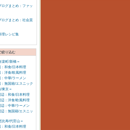
ブログまとめ：ファッ
ブログまとめ：社会貢
料理レシピ集
で絞り込む
有楽町/新橋＝
：和食/日本料理
：洋食/欧風料理
：中華/ラーメン
辺：無国籍/エスニック
/東京＝
周辺：和食/日本料理
周辺：洋食/欧風料理
周辺：中華/ラーメン
周辺：無国籍/エスニッ
恵比寿/代官山＝
：和食/日本料理