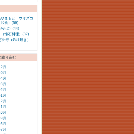
菜やまもと：ウオズコ
和食）(59)
/そば）(44)
（懐石料理）(37)
 恵比寿（鉄板焼き）
で絞り込む
12月
10月
04月
03月
02月
01月
12月
11月
10月
09月
08月
07月