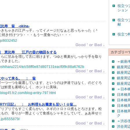
役立つ
ション
役立つ
献
比寿 翁 -okina-
ゃきちゃきの江戸っ子」ってイメージだなぁと思っちゃった（＾
役立つ
裏に焼き付けつつ・・・もう一度食べたい・・・
.jp/8032452
翁 恵比寿 江戸の昔の物語をする
カテゴリー
さらに甘みを増して舌に溶けます。つゆと蕎麦がしっかり手を取り
んできました。
＝銀座/
p/toshiharu2214/e/c58ff0e87d807131eacf0f9c88a6762b
銀座周辺
銀座周辺
銀座周辺
にやって来る。 ：
翁
材一つ一つを厳選しています、というのは伊達ではなく、のどぐろ
銀座周
どは鮮度も素晴らしく、ホントに美味。
＝日本橋
.blog45.fc2.com/blog-entry-797.html
日本橋
日本橋
ARTY日記」 ：
お料理もお蕎麦も旨い！☆翁…
日本橋
プリプリでもすごく柔らかい。ネギのトロトロ煮もとろけます。松
日本橋
たもの、香りが一際よくって食感もシャキとしていて、ぁあ幸せ☆
ク
g.jp/6555879/
＝渋谷/
渋谷周辺