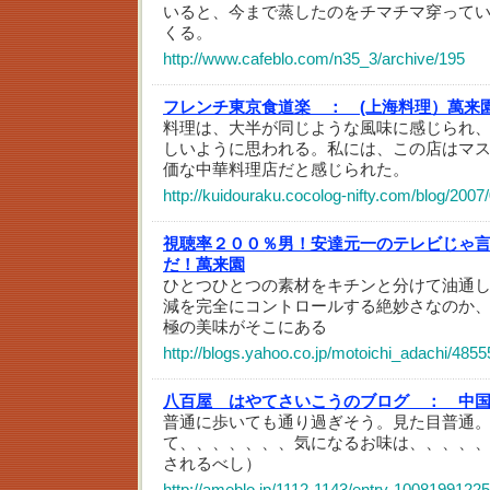
いると、今まで蒸したのをチマチマ穿って
くる。
http://www.cafeblo.com/n35_3/archive/195
フレンチ東京食道楽 ：
(上海料理）萬来
料理は、大半が同じような風味に感じられ
しいように思われる。私には、この店はマ
価な中華料理店だと感じられた。
http://kuidouraku.cocolog-nifty.com/blog/2007
視聴率２００％男！安達元一のテレビじゃ言
だ！萬来園
ひとつひとつの素材をキチンと分けて油通
減を完全にコントロールする絶妙さなのか
極の美味がそこにある
http://blogs.yahoo.co.jp/motoichi_adachi/485
八百屋 はやてさいこうのブログ ：
中
普通に歩いても通り過ぎそう。見た目普通
て、、、、、、、気になるお味は、、、、
されるべし）
http://ameblo.jp/1112-1143/entry-10081991225