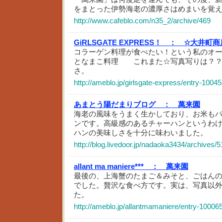
をまとった伊勢海老の濃厚さはめまいを覚
http://www.cafeblo.com/n35_2/archive/469
GiRLSGATE EXPRESS！ ：
☆大井町商
コラーゲン料理が食べたい！という私のオ
となまこ料理 これまた☆写真写りは？？
さ。
http://ameblo.jp/girlsgate-express/entry-1004
あまとう陽だまりブログ ：
萬来園
海老の風味をうまく生かしており、お米も
ンです。高級感のあるチャーハンというわ
ハンの美味しさを十分に味わいました。
http://blog.livedoor.jp/nadaoka3434/archives/
allant ma maniere*** ：
萬来園
最後の、上海蟹のたまご＆みそと、ごはん
でした。贅沢な食べ方です。実は、写真以外
た。
http://ameblo.jp/allantmamaniere/entry-10006