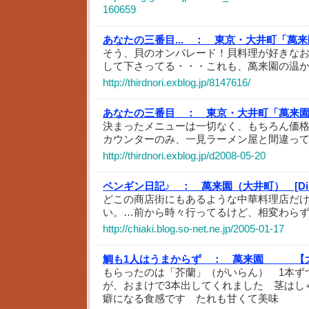
160659
あなたの三番目... ：
東京・大井町「萬来
そう、貝のオンパレード！貝料理が好きな
して下さってる・・・これも、萬来園の温
http://thirdnori.exblog.jp/8147616/
あなたの三番目 ：
東京・大井町「萬来
決まったメニューは一切なく、もちろん価
カウンターのみ、一見ラーメン屋と間違っ
http://thirdnori.exblog.jp/d2008-05-20
ペンギン日記♪ ：
萬来園（大井町） [Din
どこの商店街にもあるような中華料理店だ
い。…前から時々行ってるけど、相変わら
http://chiaki.blog.so-net.ne.jp/2005-01-17
鯛も1人はうまからず ：
萬来園 【大
もらったのは「芥蘭」（がいらん） 1本ず
が、おまけで3本出してくれました 茎はし
癖になる食感です たれも甘くて美味