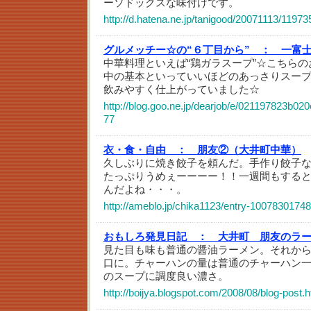
ーソドックスな味付けです。
http://d.hatena.ne.jp/tanigood/20071113/1197
グルメッチー☆の“６丁目から” ：
一富
中華料理といえば“鶏ガラスープ”☆こちら
中の基本といっていいほどのあっさりスー
飲みやすく仕上がっていました☆
http://blog.goo.ne.jp/dearjob/e/021197823b
77
衣・食・自由 ：
朋友②（大井町中華）
久しぶりに焼き餃子を頼んだ。手作り餃子
たっぷりうめぇーーーー！！一週間もする
んだよね・・・。
http://ameblo.jp/chika1123/entry-10078301748
おもしろ発見日記 ：
大井町 朋友のラ
見た目も味も普通の醤油ラーメン。それか
口に。チャーハンの量は普通のチャーハン
のスープに調度良い濃さ。
http://boijya.blogspot.com/2008/08/blog-post.h