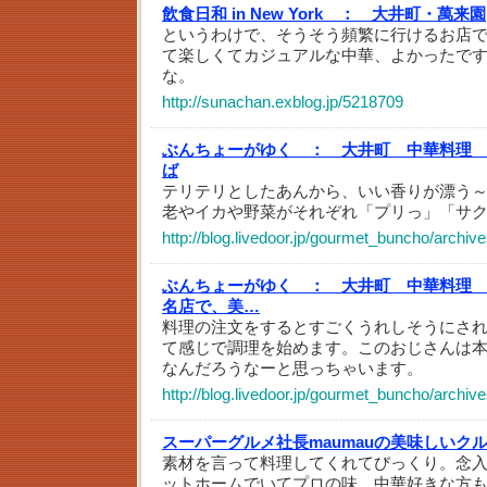
飲食日和 in New York ：
大井町・萬来園
というわけで、そうそう頻繁に行けるお店
て楽しくてカジュアルな中華、よかったで
な。
http://sunachan.exblog.jp/5218709
ぶんちょーがゆく ：
大井町 中華料理
ば
テリテリとしたあんから、いい香りが漂う
老やイカや野菜がそれぞれ「プリっ」「サ
http://blog.livedoor.jp/gourmet_buncho/archiv
ぶんちょーがゆく ：
大井町 中華料理
名店で、美…
料理の注文をするとすごくうれしそうにされ
て感じで調理を始めます。このおじさんは
なんだろうなーと思っちゃいます。
http://blog.livedoor.jp/gourmet_buncho/archiv
スーパーグルメ社長maumauの美味しいク
素材を言って料理してくれてびっくり。念
ットホームでいてプロの味。中華好きな方