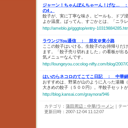
ジャーン！ちゃんぽんちゃーん！げな… 
の4 。
餃子が、実に丁寧な味さ。ビールも、ドブ
よか温度。ばってん、すごかとは、「ニラ
http://ameblo.jp/gggtop/entry-10319884285.ht
ラウンジYou通信 ：
朋友＠東小路
ここの餃子はいける。生餃子のお持帰りだ
ます。「餃子売り切れました」の看板が出
気メニューなんです。
http://loungeyou.cocolog-nifty.com/blog/2007/
はいのらネコロのてこてこ日記 ：
中華
おすすめは、野菜が山のように入った湯麺
大きめの餃子（５００円）。半餃子セット
http://blog.kansai.com/graynora/946
カテゴリ：
蒲田周辺：中華/ラーメン
｜テー
更新日時：2007-12-04 11:12:07