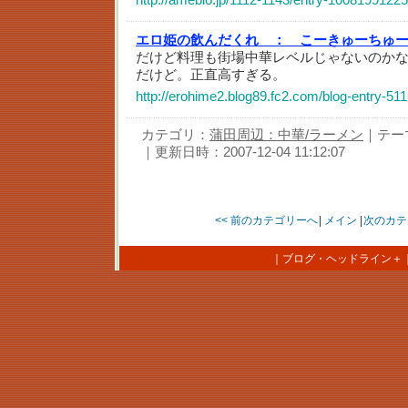
エロ姫の飲んだくれ ：
こーきゅーちゅ
だけど料理も街場中華レベルじゃないのか
だけど。正直高すぎる。
http://erohime2.blog89.fc2.com/blog-entry-511
カテゴリ：
蒲田周辺：中華/ラーメン
｜テー
｜更新日時：2007-12-04 11:12:07
<< 前のカテゴリーへ
|
メイン
|
次のカテ
｜
ブログ・ヘッドライン＋