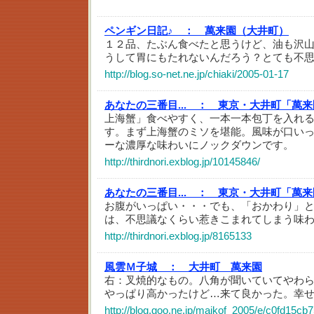
ペンギン日記♪ ：
萬来園（大井町）
１２品、たぶん食べたと思うけど、油も沢
うして胃にもたれないんだろう？とても不
http://blog.so-net.ne.jp/chiaki/2005-01-17
あなたの三番目... ：
東京・大井町「萬来
上海蟹」食べやすく、一本一本包丁を入れ
す。まず上海蟹のミソを堪能。風味が口い
ーな濃厚な味わいにノックダウンです。
http://thirdnori.exblog.jp/10145846/
あなたの三番目... ：
東京・大井町「萬来
お腹がいっぱい・・・でも、「おかわり」
は、不思議なくらい惹きこまれてしまう味
http://thirdnori.exblog.jp/8165133
風雲Ｍ子城 ：
大井町 萬来園
右：叉焼的なもの。八角が聞いていてやわ
やっぱり高かったけど…来て良かった。幸
http://blog.goo.ne.jp/maikof_2005/e/c0fd15