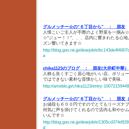
グルメッチー☆の“６丁目から” ：
朋友
人懐こいご主人が手際のよく野菜を一掴み
☆“ジュー！！”、、、店内に響きわたる心
ズン響いてきます☆
http://blog.goo.ne.jp/dearjob/e/bc143de4f40
a
chika1123のブログ ：
朋友(大井町中華）
人柄も良くすごく居心地がいい店。ボリュ
ではできない素朴な昔懐かしい味で美味。
http://ameblo.jp/chika1123/entry-10072159448
グルメッチー☆の“６丁目から” ：
朋友
お値段も６００円ですのでとてもリーズナ
何気に声を掛けてくれるので店内も和やか
いんです☆
http://blog.goo.ne.jp/dearjob/e/1305cd374d9
d