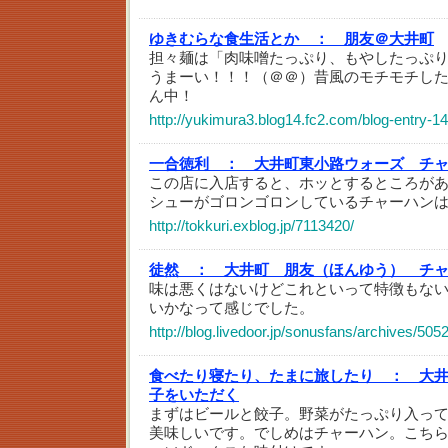
ゆきむらな食生活とか ：
朋友＠大井町
担々麺は「肉味噌たっぷり、もやしたっぷ
うまーい！！！（＠＠）昔風のモチモチし
ん中！
http://yukimura3.blog14.fc2.com/blog-entry-1
一合徳利 ：
大井町東小路ウォーズ チ
この店に入店すると、ホッとするところが
シューがゴロンゴロンしているチャーハン
http://tokkuri.exblog.jp/7113420/
徒然 ：
大井町 朋友（ほんゆう） チ
味は悪くはないけどこれといって特徴もな
いかなって感じでした。
http://blog.livedoor.jp/sonusfans/archives/505
食べたり寝たり、たまに旅したり ：
大井
子をいただく
まずはビールと餃子。野菜がたっぷり入っ
美味しいです。でしめはチャーハン。こち