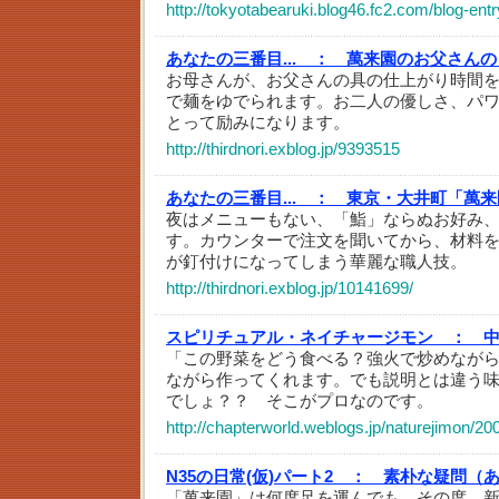
http://tokyotabearuki.blog46.fc2.com/blog-ent
あなたの三番目... ：
萬来園のお父さんの
お母さんが、お父さんの具の仕上がり時間
で麺をゆでられます。お二人の優しさ、パ
とって励みになります。
http://thirdnori.exblog.jp/9393515
あなたの三番目... ：
東京・大井町「萬来
夜はメニューもない、「鮨」ならぬお好み
す。カウンターで注文を聞いてから、材料
が釘付けになってしまう華麗な職人技。
http://thirdnori.exblog.jp/10141699/
スピリチュアル・ネイチャージモン ：
「この野菜をどう食べる？強火で炒めなが
ながら作ってくれます。でも説明とは違う
でしょ？？ そこがプロなのです。
http://chapterworld.weblogs.jp/naturejimon/20
N35の日常(仮)パート2 ：
素朴な疑問（
「萬来園」は何度足を運んでも、その度、