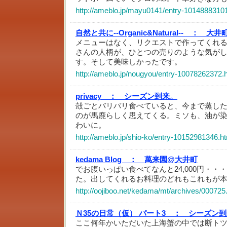
http://ameblo.jp/mayu0141/entry-1014888310
自然と共に--Organic&Natural-- ：
大井
メニューはなく、リクエストで作ってくれ
さんの人柄が、ひとつの売りのような気が
す。そして美味しかったです。
http://ameblo.jp/nougyou/entry-10078262372.
privacy ：
シーズン到来。
殻ごとバリバリ食べていると、今まで蒸し
のが馬鹿らしく思えてくる。ミソも、油が
わいに。
http://ameblo.jp/shio-ko/entry-10152981346.h
kedama Blog ：
萬来園@大井町
でお腹いっぱい食べてなんと24,000円・
た。出してくれるお料理のどれもこれもが
http://oojiboo.net/kedama/mt/archives/000725
Ｎ35の日常（仮） パート3 ：
シーズン到
ここ何年かいただいた上海蟹の中では断ト