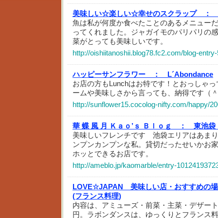
美味しい☆楽しい☆幸せのスクラップ ：
魚は私が何度か食べたことのあるメニュー
ってくれました。ジャガイモのパリパリの
菜がとっても美味しいです。
http://oishiitanoshii.blog78.fc2.com/blog-entry
ハッピーサンフラワー ：
L´Abondance
お店の方もLunchはお特です！とおっしゃ
ームや美味しさから言っても、納得です（
http://sunflower15.cocolog-nifty.com/happy/2
華 蝶 風 月 Ｋａｏ’ｓ Ｂｌｏｇ ：
東池袋
美味しいフレンチです 池袋エリアはあま
ンプンカンプンな私。貸切だったせいかお
ホッとできるお店です。
http://ameblo.jp/kaomarble/entry-1012419372
LOVE☆JAPAN 美味しい店・おすすめの
(フランス料理)
内容は、アミューズ・前菜・主菜・デザート・
円。ラボンダンスは、ゆっくりとフランス