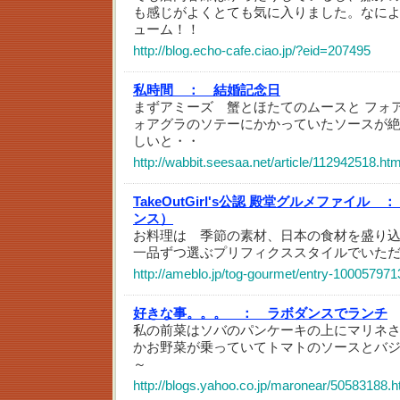
も感じがよくとても気に入りました。なに
ューム！！
http://blog.echo-cafe.ciao.jp/?eid=207495
私時間 ：
結婚記念日
まずアミーズ 蟹とほたてのムースと フォ
ォアグラのソテーにかかっていたソースが絶品
しいと・・
http://wabbit.seesaa.net/article/112942518.htm
TakeOutGirl's公認 殿堂グルメファイル ：
ンス）
お料理は 季節の素材、日本の食材を盛り
一品ずつ選ぶプリフィクススタイルでいた
http://ameblo.jp/tog-gourmet/entry-100057971
好きな事。。。 ：
ラボダンスでランチ
私の前菜はソバのパンケーキの上にマリネ
かお野菜が乗っていてトマトのソースとバ
～
http://blogs.yahoo.co.jp/maronear/50583188.h