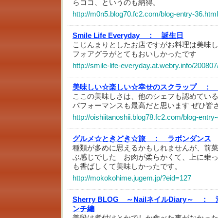
らココ、というのも納得。
http://m0n5.blog70.fc2.com/blog-entry-36.html
Smile Life Everyday ：
誕生日
こじんまりとしたお店ですがお料理は美味
フォアグラがとてもおいしかったです
http://smile-life-everyday.at.webry.info/200807
美味しい☆楽しい☆幸せのスクラップ ：
ここの美味しさは、他のシェフも認めてい
パフォーマンスも最高だと思います ぜひ皆
http://oishiitanoshii.blog78.fc2.com/blog-entry
グルメ☆ときどき☆旅 ：
ラボンダンス
種類が多めに思えるかもしれませんが、前菜
ぶ感じでした お肉が柔らかくて、上に乗
も香ばしくて美味しかったです。
http://mokokohime.jugem.jp/?eid=127
Sherry BLOG ～NailネイルDiary～ ：
ンチ編
普段は煮付けとかでしか食べた事がなかっ