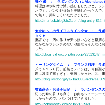
麺や 優 ：
ラボンダンス（L'Abondanc
料理はやや味付け濃い感じもしたけど、シ
たです。パンや野菜類も美味しかったので
句無く、美味しくいただけました。
http://mprfuck.blog8.fc2.com/blog-entry-812.h
★☆ゆっこのライフスタイル☆★ ：
ラボ
ｎｃｅ
批評では、店の作りが安っぽいなどと指摘
なかなかフレンチのない池袋ならそんなに
した。
http://blogs.yahoo.co.jp/bisyoujp/23913147.ht
ヒーリングタイム ：
フランス料理「ラ
〆て４１５８円。前菜とメインは、何種類
度に濃厚で重すぎず、美味しかった。又、
http://blog.livedoor.jp/yakiba0985/archives/5
猫森商会・お菓子日記 ：
ラボンダンス
切った時の香りも良く、お肉もジューシー
しかったので、パンつけて頂きました。
http://nekomorisy.exblog.jp/2152568