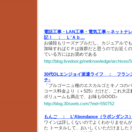
電話工事・LAN工事・電気工事～ネットナ
記！ ：
Ｌ’Ａｂ…
お値段もリーズナブルだし、カジュアルで
加味すればＣＰは抜群だと思うのでお近く
ている方にはお奨めである
http://blog.livedoor.jp/netknowledge/archives
30代OLエンジョイ派遣ライフ ：
フラン
チ♪
「ブルゴーニュ種のエスカルゴとキノコの
コース料金より（＋525）だけど、これ大
ボリュームも満点で、お味もGOOD♪
http://blog.30sweb.com/?eid=550752
もんご ：
L'Abondance（ラボンダン
ワインは詳しくないのでよくわかりません
た トータルして、おいしくいただけました