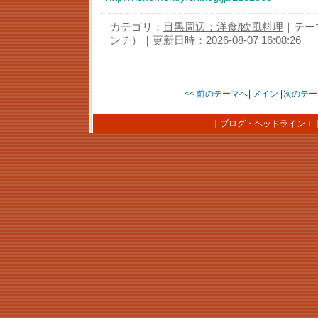
カテゴリ：
目黒周辺：洋食/欧風料理
｜テー
ンチ）
｜更新日時：2026-08-07 16:08:26
<< 前のテーマへ
|
メイン
|
次のテー
｜
ブログ・ヘッドライン＋