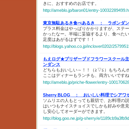
きに、おすすめのお店です。
http://ameblo.jp/baron01/entry-10032289499.h
東京無駄あるき食べあるき ：
ラボンダ
プラス料金はやっぱりかかりますが、ステ
かったなー。半端に妥協するより、食べた
足度はあがるはずです！！
http://blogs.yahoo.co.jp/inclover0202/2579951
もえログ★プリザーブドフラワースクール
ンダンス
どちらもおいしい～！！（≧▽≦）もちろん
ここはディナーもランチも、両方いいです
http://ameblo.jp/priche-flower/entry-10017062
Sherry BLOG ：
おいしい料理でシアワ
ソムリエの人もとっても親切で、お料理の
はいつもナイスチョイスでしかも好みや意
し安心してオーダーができます。
http://blog.goo.ne.jp/g-sherry/e/1189cb9a3fb