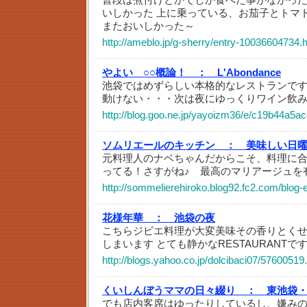
いしかった 上に乗っている、お茄子とトマ
またおいしかった～
http://ameblo.jp/g-sherry/entry-10036604734.
やよい ○○概論！ ：
L'Abondance
池袋ではめずらしい本格的なレストランで
動けない・・・次は夜にゆっくりワイン飲
http://blog.goo.ne.jp/yayoizm36/e/c19b44a
ソムリエールのキッチン ：
美味しい日
元料理人のナベちゃんだからこそ、料理に
ってる！さすがね♪ 最高のマリアージュを
http://sommelierehiroko.blog92.fc2.com/blog-
花様年華 ：
池袋の夜
こちらジビエ料理が大変美味その香りとく
しまいます とても静かなRESTAURANTで
http://blogs.yahoo.co.jp/dolcibaci07/57600519
くいしんぼうママの日々綴り ：
東池袋
でも店内客席はゆったりしているし、嫌み