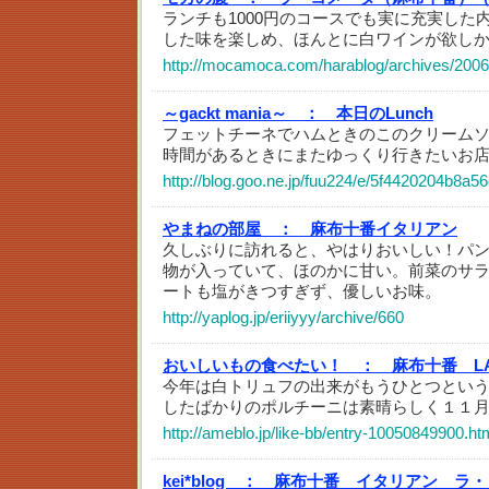
ランチも1000円のコースでも実に充実した
した味を楽しめ、ほんとに白ワインが欲し
http://mocamoca.com/harablog/archives/2006
～gackt mania～ ：
本日のLunch
フェットチーネでハムときのこのクリームソ
時間があるときにまたゆっくり行きたいお
http://blog.goo.ne.jp/fuu224/e/5f4420204b8a
やまねの部屋 ：
麻布十番イタリアン
久しぶりに訪れると、やはりおいしい！パ
物が入っていて、ほのかに甘い。前菜のサ
ートも塩がきつすぎず、優しいお味。
http://yaplog.jp/eriiyyy/archive/660
おいしいもの食べたい！ ：
麻布十番 LA
今年は白トリュフの出来がもうひとつとい
したばかりのポルチーニは素晴らしく１１
http://ameblo.jp/like-bb/entry-10050849900.ht
kei*blog ：
麻布十番 イタリアン ラ・