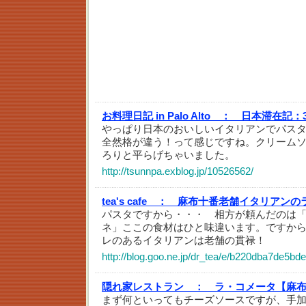
お料理日記 in Palo Alto ：
日本滞在記：3
やっぱり日本のおいしいイタリアンでパス
全然格が違う！って感じですね。クリーム
ろりと平らげちゃいました。
http://tsunnpa.exblog.jp/10526562/
tea's cafe ：
麻布十番老舗イタリアンのラ
パスタですから・・・ 相方が頼んだのは
ネ」ここの食材はひと味違います。ですか
レのあるイタリアンは老舗の貫禄！
http://blog.goo.ne.jp/dr_tea/e/b220dba7de5
隠れ家レストラン ：
ラ・コメータ【麻布十
まず何といってもチーズソースですが、手