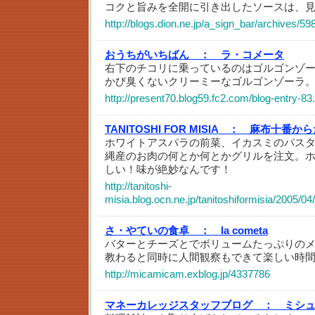
コクと旨みを全開に引き出したソースは、
http://blogs.dion.ne.jp/a_sign_bar/archives/5
おうちがいちばん ：
ラ・コメータ
右下のチコリに乗っているのはゴルゴンゾ
かび臭くないクリーミーなゴルゴンゾーラ
http://present70.blog59.fc2.com/blog-entry-83
TANITOSHI FOR MISIA ：
麻布十番から
ホワイトアスパラの前菜、イカスミのパス
縄産のお肉の何とか何とかグリルを注文。
しい！味が絶妙なんです！
http://tanitoshi-
misia.blog.ocn.ne.jp/tanitoshiformisia/2005/0
さ・やていの食卓 ：
la cometa
バターとチーズとでボリュームたっぷりの
教わると同時に人間観察もできて楽しい時
http://micamicam.exblog.jp/4337786
マネーカレッジスタッフブログ ：
ミシュ