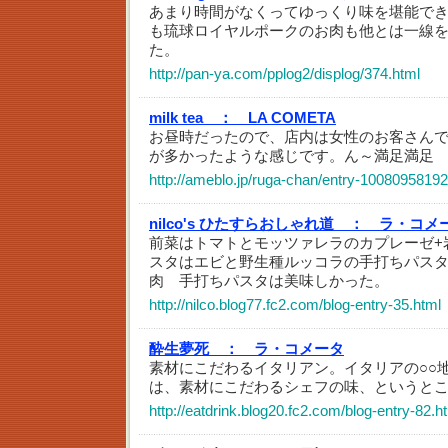
あまり時間がなくってゆっくり味を堪能で
も琉球ロイヤルポークのお肉も他とは一線
た。
http://pan-ya.com/pplog2/displog/374.html
milk tea ：
LA COMETA
お昼時だったので、店内は女性のお客さん
が多かったような感じです。ん～満足満足
http://ameblo.jp/ruga-chan/entry-10080958192
nilco's ひたすらおしゃれ道 ：
ラ・コメ
前菜はトマトとモッツァレラのカプレーゼ+
スタはエビと野生種ルッコラの手打ちパス
肉 手打ちパスタは美味しかった。
http://nilco.blog77.fc2.com/blog-entry-35.html
酔生夢死 ：
ラ・コメータ
素材にこだわるイタリアン。イタリアの○○
は、素材にこだわるシェフの味、というと
http://eatdrink.blog20.fc2.com/blog-entry-82.h