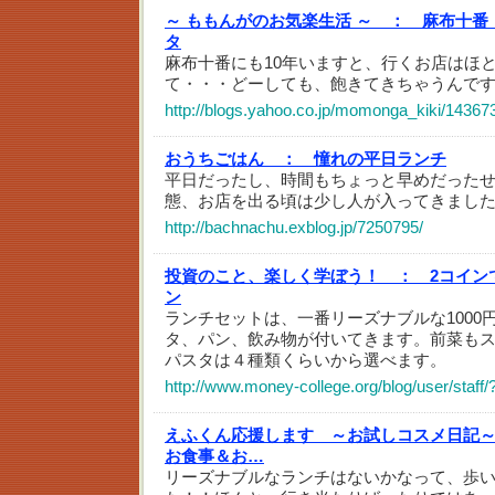
～ ももんがのお気楽生活 ～ ：
麻布十番
タ
麻布十番にも10年いますと、行くお店はほ
て・・・どーしても、飽きてきちゃうんですよね
http://blogs.yahoo.co.jp/momonga_kiki/14367
おうちごはん ：
憧れの平日ランチ
平日だったし、時間もちょっと早めだった
態、お店を出る頃は少し人が入ってきまし
http://bachnachu.exblog.jp/7250795/
投資のこと、楽しく学ぼう！ ：
2コイン
ン
ランチセットは、一番リーズナブルな1000
タ、パン、飲み物が付いてきます。前菜も
パスタは４種類くらいから選べます。
http://www.money-college.org/blog/user/staff
えふくん応援します ～お試しコスメ日記
お食事＆お…
リーズナブルなランチはないかなって、歩