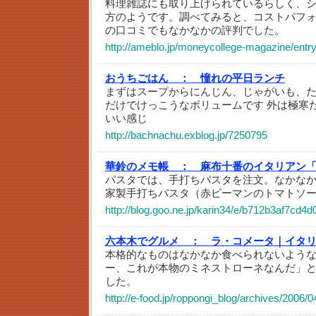
料理雑誌にも取り上げられているらしく、
方のようです。調べてみると、コストパフ
の口コミでもなかなかの評判でした。
http://ameblo.jp/moneycollege-magazine/ent
おうちごはん ：
憧れの平日ランチ
まずはスープからにんじん、じゃがいも、
だけでけっこうなボリュームです 外は極寒
いい感じ
http://bachnachu.exblog.jp/7250795
華鈴のメモ帳 ：
麻布十番のイタリアン
パスタでは、手打ちパスタを注文。なかな
家製手打ちパスタ（赤ピーマンのトマトソ
http://blog.goo.ne.jp/karin34/e/b712b3af7cd
六本木でグルメ ：
ラ・コメータ｜イタ
本格的なものはなかなか食べられないよう
ー、これが本物のミネストローネなんだ」
した。
http://e-food.jp/roppongi_blog/archives/2006/