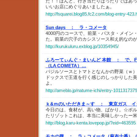
た！！ほんと、行き当たりばったりではあ
いいお店にめぐりあいましたぁ。
http://fsquarei.blog85.fc2.com/blog-entry-423.
Sun days ：
ラ・コメータ
4000円のコースで、前菜・パスタ・メイン
た。前菜の穴子のカシスソース和え的なの
http://kurukuluru.exblog.jp/10354945/
ふろーてぃんぐ・まいんど 本館 ：
で、
（LA COMETA）…
バジルソースとトマトとなんかの野菜（ｗ
ドックスで王道を行く感じのしっかりした
よ。
http://ameblo.jp/natume-ichi/entry-101131737
ｋ&ｍのいただきま～す ：
東京ガス イ
今日のは、食材が、高い物、ばかり。☆ポ
たリゾットこれは、本当に美味しかったー
http://blog.karu-kenta.lovepop.jp/?eid=463595
モカの腹 ：
ラ・コメータ（麻布十番）