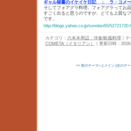
ギャル秘書のイケイケ日記 ：
ラ・コメ
そしてフォアグラ料理。フォアグラってお
すごく出ると思うのですが、とても上質な
です。
http://blogs.yahoo.co.jp/sonotan55/52721720.
カテゴリ：
六本木周辺：洋食/欧風料理
｜テ
COMETA（イタリアン）
｜更新日時：2026-08
<< 前のテーマへ
|
メイン
|
次のテー