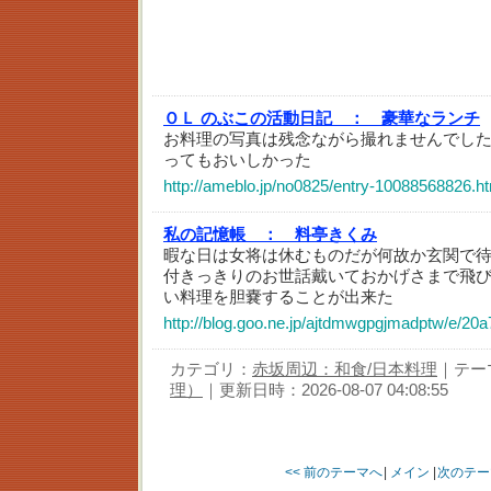
ＯＬ のぶこの活動日記 ：
豪華なランチ
お料理の写真は残念ながら撮れませんでした
ってもおいしかった
http://ameblo.jp/no0825/entry-10088568826.h
私の記憶帳 ：
料亭きくみ
暇な日は女将は休むものだが何故か玄関で
付きっきりのお世話戴いておかげさまで飛
い料理を胆嚢することが出来た
http://blog.goo.ne.jp/ajtdmwgpgjmadptw/e/2
カテゴリ：
赤坂周辺：和食/日本料理
｜テー
理）
｜更新日時：2026-08-07 04:08:55
<< 前のテーマへ
|
メイン
|
次のテー