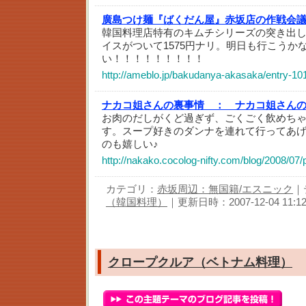
廣島つけ麺『ばくだん屋』赤坂店の作戦会
韓国料理店特有のキムチシリーズの突き出
イスがついて1575円ナリ。明日も行こうか
い！！！！！！！！！
http://ameblo.jp/bakudanya-akasaka/entry-1
ナカコ姐さんの裏事情 ：
ナカコ姐さん
お肉のだしがくど過ぎず、ごくごく飲めち
す。スープ好きのダンナを連れて行ってあげ
のも嬉しい♪
http://nakako.cocolog-nifty.com/blog/2008/07/
カテゴリ：
赤坂周辺：無国籍/エスニック
｜
（韓国料理）
｜更新日時：2007-12-04 11:12
クロープクルア（ベトナム料理）