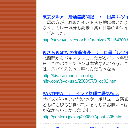
東京グルメ 居酒屋訪問記 ：
目黒 ルソ
。店の方がこれまたインド人を絵に書いた
さり、カレー気分も高揚（笑）目黒のルソ
ーであった。
http://sawaya.livedoor.biz/archives/51164300.
きさらぎぽち の食彩浪漫 ：
目黒「ルソ
北西部からパキスタンにまたがるインド料
ら、このバターチキンは本物なんだろう。
は、スパイスとうま味なんだろうなぁ。
http://kisaragipochi.cocolog-
nifty.com/syokusai/2008/07/9_ce02.html
PANTERA ：
インド料理で暑気払い
サイズが小さいと思いきや、ボリューム満
ともにちびちび食べているうちにお腹いっ
かなかおいしかったです。
http://pantera.jp/blog/2008/07/post_305.html