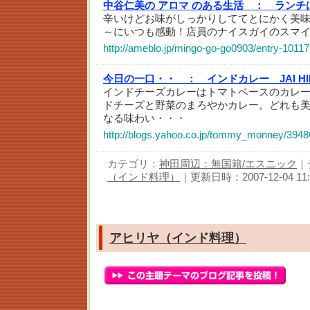
中谷仁美の アロマ のある生活 ：
ランチは
辛いけどお味がしっかりしててとにかく美
～にいつも感動！店員のナイスガイのスマイ
http://ameblo.jp/mingo-go-go0903/entry-1011
今日の一口・・ ：
インドカレー JAI H
インドチーズカレーはトマトベースのカレ
ドチーズと野菜のまろやかカレー。どれも
なる味わい・・・
http://blogs.yahoo.co.jp/tommy_monney/3948
カテゴリ：
神田周辺：無国籍/エスニック
｜
（インド料理）
｜更新日時：2007-12-04 11:
アヒリヤ（インド料理）