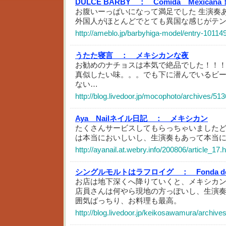
DULCE BARBY ：
Comida Mexicana
お腹いーっぱいになって満足でした 生演奏
外国人がほとんどでとても異国な感じがテ
http://ameblo.jp/barbyhiga-model/entry-10114
うたた寝言 ：
メキシカンな夜
お勧めのナチョスは本気で絶品でした！！
真似したい味。。。でも下に潜んでいるビ
ない…
http://blog.livedoor.jp/mocophoto/archives/51
Aya Nailネイル日記 ：
メキシカン
たくさんサービスしてもらっちゃいました
は本当においしいし、生演奏もあって本当
http://ayanail.at.webry.info/200806/article_17.
シングルモルトはラフロイグ ：
Fonda d
お店は地下深くへ降りていくと、メキシカ
店員さんは何やら現地の方っぽいし、生演
囲気ばっちり、お料理も最高。
http://blog.livedoor.jp/keikosawamura/archiv