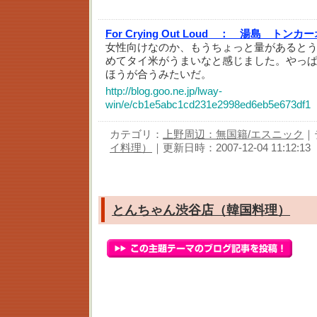
For Crying Out Loud ：
湯島 トンカー
女性向けなのか、もうちょっと量があると
めてタイ米がうまいなと感じました。やっ
ほうが合うみたいだ。
http://blog.goo.ne.jp/lway-
win/e/cb1e5abc1cd231e2998ed6eb5e673df1
カテゴリ：
上野周辺：無国籍/エスニック
｜
イ料理）
｜更新日時：2007-12-04 11:12:13
とんちゃん渋谷店（韓国料理）