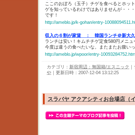
ここのおぼろ（玉子）チゲを食べるとホッ
ゲを知っているわけではありませんが・・
です！
http://ameblo.jp/k-gohan/entry-10088094511.h
収入の６割が家賃 ：
韓国ランチ＠新大
ランチは安い！キムチチゲ定食580円メニ
今度は違うの食べたいな。またまたお腹い
http://ameblo.jp/wpoor/entry-10093284752.htm
カテゴリ：
新宿周辺：無国籍/エスニック
｜
や
｜更新日時：2007-12-04 13:12:25
スラバヤ アクアシティお台場店（