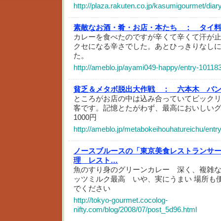
http://plaza.rakuten.co.jp/kasumigourmet/di
素敵なお酒・肴・お店・本たち ：
タイ
カレーを食べたのですが辛くて辛くて汗が
クセになる辛さでした。あとひっきりなし
た。
http://ameblo.jp/ayami049-happy/entry-10118
貧乏＆メタボ脱出大作戦 ：
六本木 バ
ところがお店の中は込み合っていてビック
客です。記憶とたがわず、最高においしい
1000円
http://ameblo.jp/metabokeihouhatureichu/ent
ノースブルースの「東京美食レストランサ
理 レスト…
魚のすり身のグリーンカレー 深く、複雑
ッツミルク最高 いや、実にうまい 場所も
でください
http://tokyo-gourmet.cocolog-
nifty.com/blog/2008/07/post_5d96.html