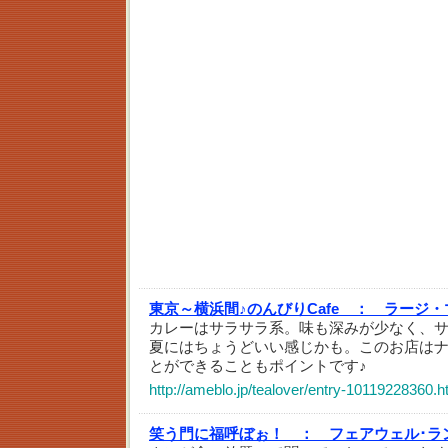
東京～横浜間♪のんびりCafe ：
ラージ・
カレーはサラサラ系。味も深みが少なく、
夏にはちょうどいい感じかも。このお店は
とができることもポイントです♪
http://ameblo.jp/tealover/entry-10119228360.h
笑う門に福呼ぼぉ！ ：
フェアウェル･ラ