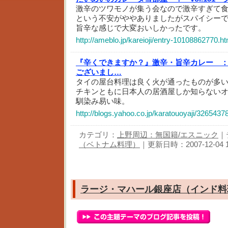
激辛のツワモノが集う会なので激辛すぎて
という不安がややありましたがスパイシー
旨辛な感じで大変おいしかったです。
http://ameblo.jp/kareioji/entry-10108862770.ht
『辛くできますか？』激辛・旨辛カレー 
ございまし…
タイの屋台料理は良く火が通ったものが多
チキンともに日本人の居酒屋しか知らない
馴染み易い味。
http://blogs.yahoo.co.jp/karatouoyaji/3265437
カテゴリ：
上野周辺：無国籍/エスニック
｜
（ベトナム料理）
｜更新日時：2007-12-04 11
ラージ・マハール銀座店（インド料