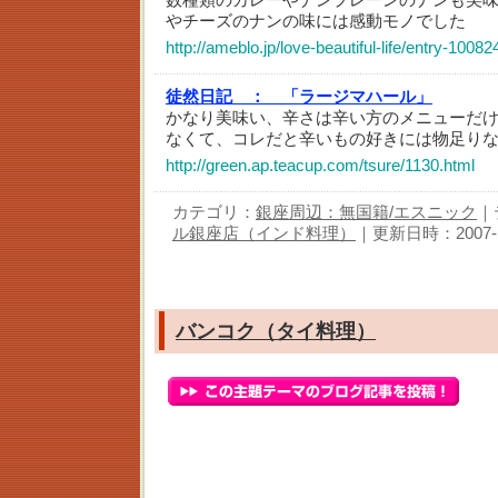
やチーズのナンの味には感動モノでした
http://ameblo.jp/love-beautiful-life/entry-1008
徒然日記 ：
「ラージマハール」
かなり美味い、辛さは辛い方のメニューだ
なくて、コレだと辛いもの好きには物足り
http://green.ap.teacup.com/tsure/1130.html
カテゴリ：
銀座周辺：無国籍/エスニック
｜
ル銀座店（インド料理）
｜更新日時：2007-12-
バンコク（タイ料理）