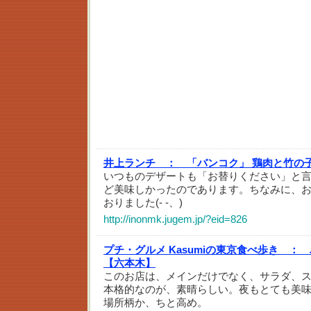
井上ランチ ：
「バンコク」 鶏肉と竹の
いつものデザートも「お替りください」と
ど美味しかったのであります。ちなみに、お値
おりました(- -、)
http://inonmk.jugem.jp/?eid=826
プチ・グルメ Kasumiの東京食べ歩き ：
【六本木】
このお店は、メインだけでなく、サラダ、
本格的なのが、素晴らしい。夜もとても美
場所柄か、ちと高め。