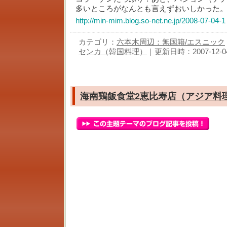
多いところがなんとも言えずおいしかった
http://min-mim.blog.so-net.ne.jp/2008-07-04-1
カテゴリ：
六本木周辺：無国籍/エスニック
センカ（韓国料理）
｜更新日時：2007-12-04 
海南鶏飯食堂2恵比寿店（アジア料