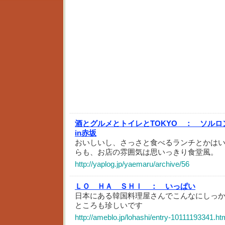
酒とグルメとトイレとTOKYO ：
ソルロ
in赤坂
おいしいし、さっさと食べるランチとかはい
らも、お店の雰囲気は思いっきり食堂風。
http://yaplog.jp/yaemaru/archive/56
ＬＯ ＨＡ ＳＨＩ ：
いっぱい
日本にある韓国料理屋さんでこんなにしっ
ところも珍しいです
http://ameblo.jp/lohashi/entry-10111193341.ht