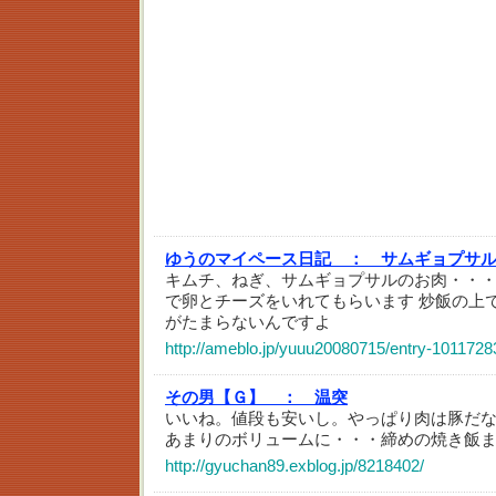
ゆうのマイペース日記 ：
サムギョプサ
キムチ、ねぎ、サムギョプサルのお肉・・
で卵とチーズをいれてもらいます 炒飯の上
がたまらないんですよ
http://ameblo.jp/yuuu20080715/entry-1011728
その男【Ｇ】 ：
温突
いいね。値段も安いし。やっぱり肉は豚だ
あまりのボリュームに・・・締めの焼き飯
http://gyuchan89.exblog.jp/8218402/