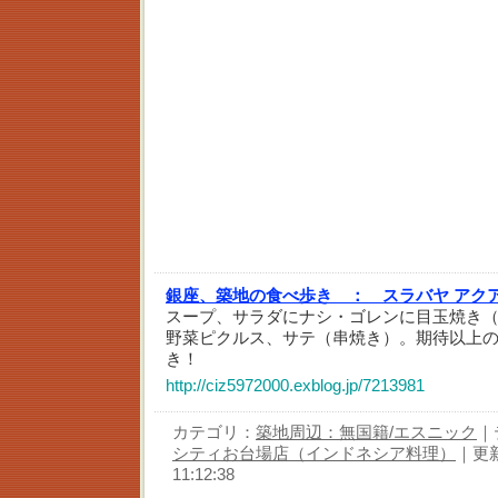
銀座、築地の食べ歩き ：
スラバヤ アク
スープ、サラダにナシ・ゴレンに目玉焼き
野菜ピクルス、サテ（串焼き）。期待以上
き！
http://ciz5972000.exblog.jp/7213981
カテゴリ：
築地周辺：無国籍/エスニック
｜
シティお台場店（インドネシア料理）
｜更新
11:12:38