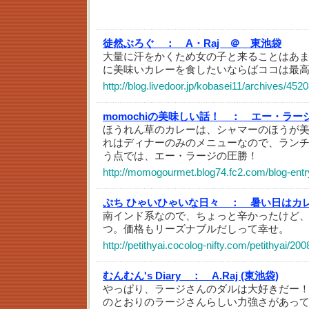
徒然ぶろぐ ：
A・Raj ＠ 東池袋
大量に汗をかくため女の子と来ることはあ
に美味いカレーを食したいならばココは最
http://blog.livedoor.jp/kobasei11/archives/452
momochiの美味しい話！ ：
エー・ラージ
ほうれん草のカレーは、シャマーのほうが
れはディナーのみのメニューなので、ラン
う点では、エー・ラージの圧勝！
http://momogourmet.blog74.fc2.com/blog-entr
ぷち ひゃいひゃいな日々 ：
暑い日はカ
南インド系なので、ちょっと辛かったけど
つ。価格もリーズナブルだしって幸せ。
http://petithyai.cocolog-nifty.com/petithyai/2
むんむん's Diary ：
A.Raj (東池袋)
やっぱり、ラージさんのダルは大好きだー
のとおりのラージさんらしい力強さがあっ