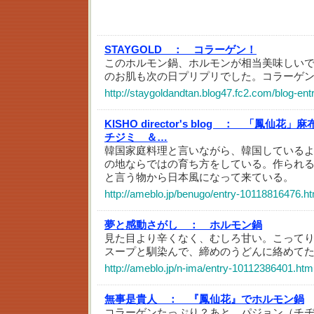
STAYGOLD ：
コラーゲン！
このホルモン鍋、ホルモンが相当美味しい
のお肌も次の日プリプリでした。コラーゲ
http://staygoldandtan.blog47.fc2.com/blog-ent
KISHO director's blog ：
「鳳仙花」麻
チジミ ＆…
韓国家庭料理と言いながら、韓国している
の地ならではの育ち方をしている。作られ
と言う物から日本風になって来ている。
http://ameblo.jp/benugo/entry-10118816476.ht
夢と感動さがし ：
ホルモン鍋
見た目より辛くなく、むしろ甘い。こって
スープと馴染んで、締めのうどんに絡めて
http://ameblo.jp/n-ima/entry-10112386401.htm
無事是貴人 ：
『鳳仙花』でホルモン鍋
コラーゲンたっぷり？あと、パジョン（チ