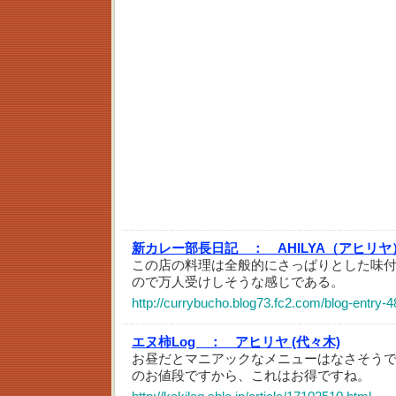
新カレー部長日記 ：
AHILYA（アヒリ
この店の料理は全般的にさっぱりとした味
ので万人受けしそうな感じである。
http://currybucho.blog73.fc2.com/blog-entry-4
エヌ柿Log ：
アヒリヤ (代々木)
お昼だとマニアックなメニューはなさそう
のお値段ですから、これはお得ですね。