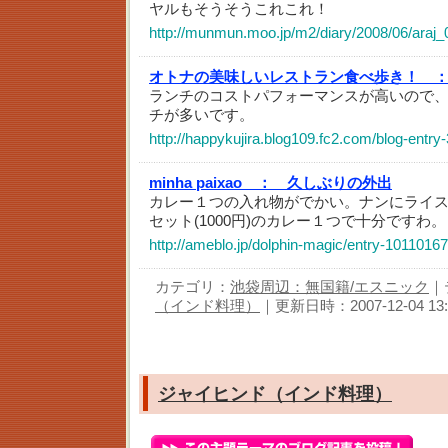
ヤルもそうそうこれこれ！
http://munmun.moo.jp/m2/diary/2008/06/araj
オトナの美味しいレストラン食べ歩き！ 
ランチのコストパフォーマンスが高いので
チが多いです。
http://happykujira.blog109.fc2.com/blog-entry
minha paixao ：
久しぶりの外出
カレー１つの入れ物がでかい。ナンにライス
セット(1000円)のカレー１つで十分ですわ
http://ameblo.jp/dolphin-magic/entry-1011016
カテゴリ：
池袋周辺：無国籍/エスニック
｜
（インド料理）
｜更新日時：2007-12-04 13:
ジャイヒンド（インド料理）