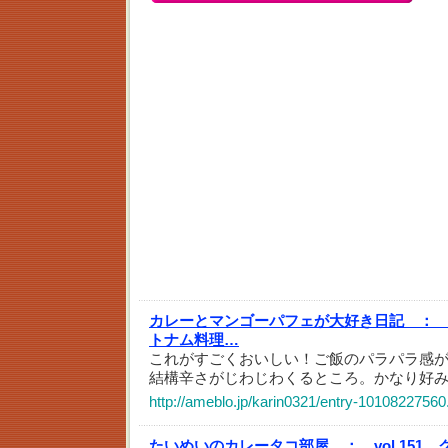
カレーとマンゴーパフェが大好き日記 ：
トナム料理…
これがすごくおいしい！ご飯のパラパラ感
結構辛さがじわじわくるところ。かなり好
http://ameblo.jp/karin0321/entry-10108227560
たいめいのカレータコ部屋 ：
vol.15