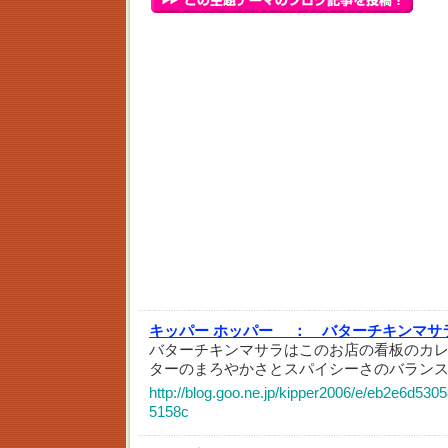
キッパー ホッパー ：
バターチキンマサ
バターチキンマサラはこのお店の看板のカ
ターのまろやかさとスパイシーさのバラン
http://blog.goo.ne.jp/kipper2006/e/eb2e6d5
5158c