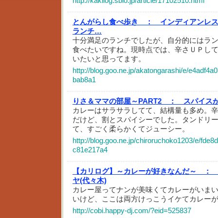
http://kakilog.sblo.jp/article/17102510.html
とんがらし食べ歩き ：
インディアンレ
ランチ…
十分満足のランチでしたが、自分的にはラ
食べたいですね。現時点では、辛さＵＰし
いたいと思ってます。
http://blog.goo.ne.jp/akatongarashi/e/e4adf4
bab8a1
りさ＆ママの部屋～PART2 ：
スパイス
カレーはサラサラしてて、結構量も多め。
だけど、割とスパイシーでした。タンドリ
て、すごく柔らかくてジューシー。
http://blog.goo.ne.jp/chiroruchoko1203/e/fd
c81e217a4
【カリログ】～カレーが好きなんだ～ ：
ヤ(代々木)
カレー屋ってナンが美味くてカレーがいま
いけど、ここは両方けっこうイケてカレー
http://cobi.happy-dj.com/?eid=525837