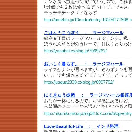
ナンが食べ放題って聞いていたので、これ
｢最低でも２枚は食べるぞっ｣って。でもさ
モッチモチ～クリアならず
http://ameblo.jp/10moka/entry-10104777908.h
ごはん＊こうぼう ：
ラージマハール
銀座８丁目のラージマハールでランチ。私＝
ほうれん草と卵のカレーで、仲良くとりわ
http://yanahei.exblog.jp/7069762/
おいしく暮らす。 ：
ラージマハール
ライスかナンが選べますが、迷わずナンを
いっ。でも焼き立てでモチモチで、とっっ
http://jusqua2330.exblog.jp/8097782/
にくきゅう徒然 ：
ラージマハール銀座
おなか一杯になるので、お得感はあるけど
ら普通のメニューから選んでもいいかもと
http://nikunikunikuq.blog98.fc2.com/blog-entry
Love-Beautiful-Life ：
インド料理
数種類のカレーやナンプレーンのナンも美