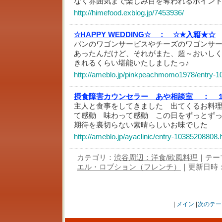
なく雰囲気まで楽しみ目を奪われるポイン
http://himefood.exblog.jp/7453936/
☆HAPPY WEDDING☆ ：
☆★入籍★☆
パンのワゴンサービスやチーズのワゴンサ
あったんだけど、それがまた、超～おいし
きれるくらい堪能いたしましたっ♪
http://ameblo.jp/pinkpeachmomo1978/entry-
摂食障害カウンセラー あや相談室 ：
主人と食事をしてきました 出てくるお料
て感動 味わって感動 この日をずっとず
期待を裏切らない素晴らしいお味でした
http://ameblo.jp/ayaclinic/entry-10385208808.
カテゴリ：
渋谷周辺：洋食/欧風料理
｜テー
エル・ロブション（フレンチ）
｜更新日時：202
|
メイン
|
次のテー