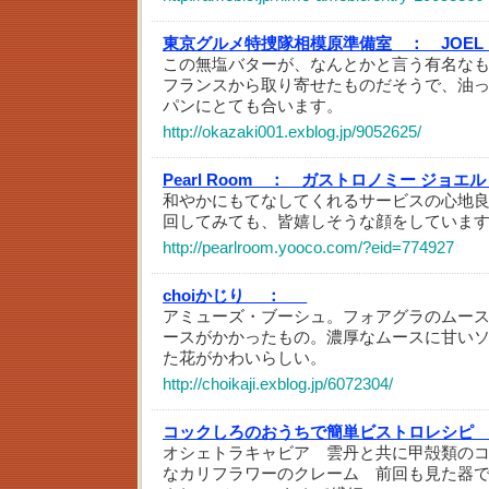
東京グルメ特捜隊相模原準備室 ：
JOEL
この無塩バターが、なんとかと言う有名な
フランスから取り寄せたものだそうで、油
パンにとても合います。
http://okazaki001.exblog.jp/9052625/
Pearl Room ：
ガストロノミー ジョエ
和やかにもてなしてくれるサービスの心地
回してみても、皆嬉しそうな顔をしていま
http://pearlroom.yooco.com/?eid=774927
choiかじり ：
_
アミューズ・ブーシュ。フォアグラのムー
ースがかかったもの。濃厚なムースに甘い
た花がかわいらしい。
http://choikaji.exblog.jp/6072304/
コックしろのおうちで簡単ビストロレシピ
オシェトラキャビア 雲丹と共に甲殻類の
なカリフラワーのクレーム 前回も見た器