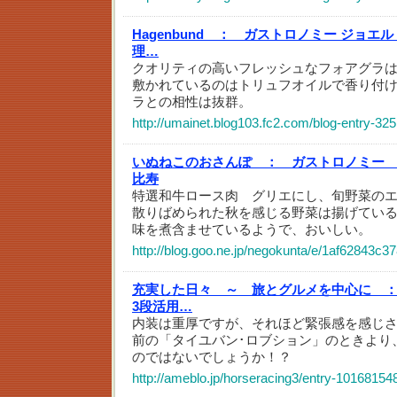
Hagenbund ：
ガストロノミー ジョエ
理…
クオリティの高いフレッシュなフォアグラ
敷かれているのはトリュフオイルで香り付
ラとの相性は抜群。
http://umainet.blog103.fc2.com/blog-entry-325
いぬねこのおさんぽ ：
ガストロノミー
比寿
特選和牛ロース肉 グリエにし、旬野菜の
散りばめられた秋を感じる野菜は揚げてい
味を煮含ませているようで、おいしい。
http://blog.goo.ne.jp/negokunta/e/1af62843c
充実した日々 ～ 旅とグルメを中心に 
3段活用…
内装は重厚ですが、それほど緊張感を感じ
前の「タイユバン･ロブション」のときより、か
のではないでしょうか！？
http://ameblo.jp/horseracing3/entry-10168154