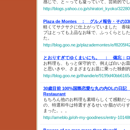
感じで、と～っても凝っていて、芸術的で
http://blogs.yahoo.co.jp/shiratori_kyoko/32280
Plaza de Montes ：
グルメ報告・その3
軽くてサクサクに仕上がっていました 香
プはとっても上品なお味で、ふっくらとし
た。
http://blog.goo.ne.jp/plazademontes/e/f8205
とおりすぎてゆくまいにち。 ：
備忘：
お料理も、もっと保守的で、例えば白いお
と思いきや、さまざまなお皿に乗った独創
http://blog.goo.ne.jp/thandie/e/9199d40bb616
30歳目前 100%国際恋愛な丸の内OLの日記
Restaurant
もちろん他のお料理も素晴らしくて感動だ
の、特選和牛は特選すぎるせいか脂がのり
まった。。。
http://ameblo.jp/oh-my-goodness/entry-1014