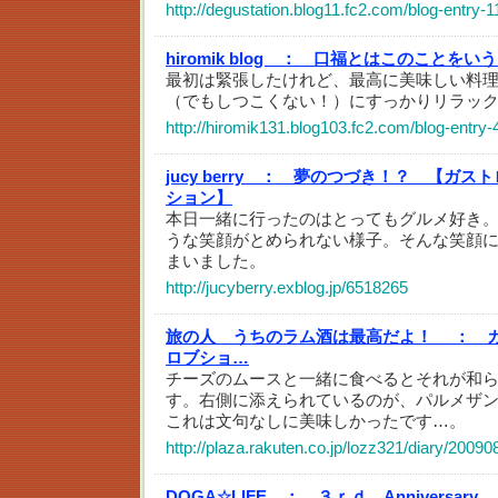
http://degustation.blog11.fc2.com/blog-entry-1
hiromik blog ：
口福とはこのことをいう
最初は緊張したけれど、最高に美味しい料
（でもしつこくない！）にすっかりリラッ
http://hiromik131.blog103.fc2.com/blog-entry-
jucy berry ：
夢のつづき！？ 【ガスト
ション】
本日一緒に行ったのはとってもグルメ好き
うな笑顔がとめられない様子。そんな笑顔
まいました。
http://jucyberry.exblog.jp/6518265
旅の人 うちのラム酒は最高だよ！ ：
ロブショ…
チーズのムースと一緒に食べるとそれが和
す。右側に添えられているのが、パルメザ
これは文句なしに美味しかったです…。
http://plaza.rakuten.co.jp/lozz321/diary/2009
DOGA☆LIFE ：
３ｒｄ Anniversary