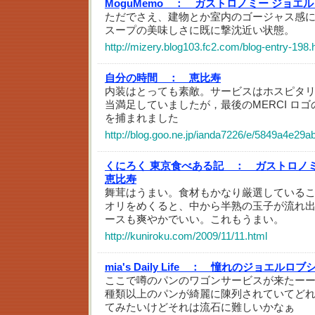
MoguMemo ：
ガストロノミー ジョエ
ただでさえ、建物とか室内のゴージャス感
スープの美味しさに既に撃沈近い状態。
http://mizery.blog103.fc2.com/blog-entry-198.
自分の時間 ：
恵比寿
内装はとっても素敵。サービスはホスピタ
当満足していましたが，最後のMERCI ロ
を捕まれました
http://blog.goo.ne.jp/ianda7226/e/5849a4e2
くにろく 東京食べある記 ：
ガストロノ
恵比寿
舞茸はうまい。食材もかなり厳選している
オリをめくると、中から半熟の玉子が流れ
ースも爽やかでいい。これもうまい。
http://kuniroku.com/2009/11/11.html
mia's Daily Life ：
憧れのジョエルロブ
ここで噂のパンのワゴンサービスが来たー
種類以上のパンが綺麗に陳列されていてど
てみたいけどそれは流石に難しいかなぁ