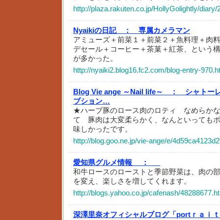
http://plaza.rakuten.co.jp/HollyGolightly/diar
Nyaikiの日記 ：
専属カメラマン
アミューズ＋前菜１＋前菜２＋魚料理＋肉
デセール＋コーヒー＋茶菓＋紅茶、という
が多かった。
http://nyaiki2.blog16.fc2.com/blog-entry-970.h
Blog Vie ange ～Nail life～ ：
シャトー
ブション…
★ハーブ豚のロース肉のロティ なめらか
て 豚肉は大変柔らかく、なんといっても
味しかったです。
http://blog.goo.ne.jp/vie-ange/e/4d59ca4123
愛知県グルメ情報 ：
_
和牛ロースのローストと季節野菜は、肉の
を変え、楽しさを増してくれます。
http://blogs.yahoo.co.jp/cafenash/48288677.h
深澤里奈オフィシャルブログ「portｒａｉｔs o