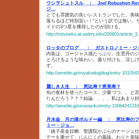
ウシヲシュトスル ：
Joel Robushon
ジ…
とても雰囲気の良いレストランでした。美味
落ちるほど特別旨い！”という訳では無い。
イドの3つ星を獲得したのが頷ける。
http://miruneko.at.webry.info/200801/article_3
ロッタのブログ_ ：
ガストロノミー・ジ
内装は、ゴージャス感たっぷり。生雲丹の
とろけるような味わい。盛り付けも、涼し
す。
http://ameblo.jp/miyakodogblog/entry-101054
麗しき人生 ：
恵比寿？恵美寿？
旬の食材を使ったコース。少量づつ、、と言
たんだろう？？？結論、、、、私はあまり
http://ameblo.jp/uruwasiko/entry-10084241318
月水金 月の港ボルドー編 ：
恵比寿の
ミー・ジョ…
「銚子産金目鯛、聖護院かぶらのナージュ
テーを乗せて」にんにくの風味。わりと美