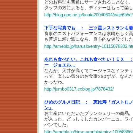
どのお料理も普通にサーブされることなく
タッフの方によると、ディナーはもって楽
http://blog.goo.ne.jp/kouta20040604/e/ae6b5
下手な写真でも ：
三ツ星レストランも妻
食事のコストパフォーマンスは素晴らしく
も普通に頼む派になら、良心的な値段でし
http://ameblo.jp/harusio/entry-10115878302.ht
あれも食べたい、これも食べたい！ＥＸ 
ー ジョエル…
なんか、天井が高くてゴージャスなインテ
って、楽しい気分のお食事のはずが、なん
かったわ。
http://jumbo0317.exblog.jp/7878432/
ひめのグルメ日記 ：
恵比寿「ガストロノ
ン」
お土産にいただいたブランジェリーの商品
が入った、どっしりしたカンパーニュ。ワ
パンでした。
http://ameblo.jp/hime-ameblo/entry-10058366