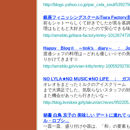
http://blogs.yahoo.co.jp/par_cela_seul/539275
銀座フィニッシングスクールTiara Factor
前もシャトーらしくて好きでしたが黒を基調
理はもともと大好きだったので安心できる
http://ameblo.jp/tiara-factory/entry-101267472
Happy Blog☆ ～tink’s diary～ ：
J
渡邊シェフの料理は～どれも優しい☆その
りかけてきます☆
http://ameblo.jp/vivian-kitty/entry-1005929278
NO LYLA★NO MUSIC★NO LIFE ：
ガス
オレオをまとったミルクのアイスクリーム
まで大満足でした。気取らないスタッフの
また機会があったら行きたいな～
http://blog.livedoor.jp/lylakun/archives/992205
秘書 白鳥 京子の 美味しい デートに連れて
ル・ロブシ…
一皿一皿、盛り付けや器は、「和」の要素