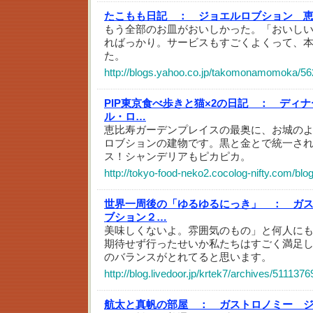
たこもも日記 ：
ジョエルロブション 
もう全部のお皿がおいしかった。「おいし
ればっかり。サービスもすごくよくって、本
た。
http://blogs.yahoo.co.jp/takomonamomoka/56
PIP東京食べ歩きと猫×2の日記 ：
ディナ
ル・ロ…
恵比寿ガーデンプレイスの最奥に、お城の
ロブションの建物です。黒と金とで統一さ
ス！シャンデリアもピカピカ。
http://tokyo-food-neko2.cocolog-nifty.com/blo
世界一周後の「ゆるゆるにっき」 ：
ガ
ブション２…
美味しくないよ。雰囲気のもの」と何人に
期待せず行ったせいか私たちはすごく満足
のバランスがとれてると思います。
http://blog.livedoor.jp/krtek7/archives/5111376
航太と真帆の部屋 ：
ガストロノミー 