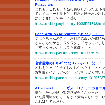
Beware of no man more than thyself. ：
Restaurant
どれも、これも、本当に美味しかったぁ さ
でもメニューを見ると、料理と味を思い出し
は、まさにこの事って感じ
http://ameblo.jp/oyjm/entry-10085551898.html
Dans la vie on ne regrette que ce q ：
_
味はもちろんのこと、お料理の装いが素晴
どんなものかと、ワクワクして待っていまし
りするくらい、とっても素敵・・・
http://ameblo.jp/et-dino/entry-10117775192.ht
名古屋嬢のｷﾗｷﾗﾋﾟﾝｸなＨappyﾃﾞｺ日記 ：
どれをとっても全ておいしかった！！メイ
お醤油とハチミツのソースですっごくおい
http://ameblo.jp/nachi-momo/entry-101016237
A LA CARTE ：
ガストロノミー ジョエ
凛とした心地良い緊張感が全くなかった。
いた雰囲気がなく、今まで素晴らしいサー
これはとても意外。