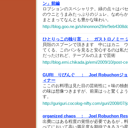
ン」前編
ロブションのスペシャリテ。緑の点々はパ
のウニとうまみたっぷりのジュレ、なめら
まとまってなんとも豊かな味わい。
http://blog.goo.ne.jp/shinonnon29/e/9eb430
ひとりっこの独り言 ：
ガストロノミー 
貝殻のスプーンで頂きます 中にはカニ 
てくる、このパンを見ると安心するのは私
だったけれど、テーブルの上まで芸術
http://blog.emi.chikada.jp/emi/2009/10/post-c
GURI りびんぐ ：
Joel Robuch
ィナー
ここのお料理は見た目の芸術性に＋味の独
の味は想像つきますが、前菜はっと驚くよ
す。
http://guriguri.cocolog-nifty.com/guri/2008/07
organized chaos ：
Joel Robuchon Re
出費にはある程度の覚悟が必要であるが，
べてにおいて高い満足度を期待できる３つ