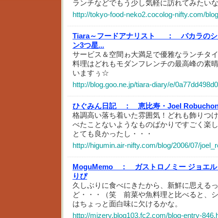
ランチなどでもう少し気軽に訪れてみたいな
http://tokyo-food-neko2.cocolog-nifty.com/blo
Tiara～フードアナリスト_ ：
バカラのシ
ン3つ星...
サービス＆空間ゎ大満足で優雅なランチタイムを
料理はどれもモダンフレンチの最高峰の素
いますぅ☆
http://blog.goo.ne.jp/tiara-diary/e/0a77dd49
ひぐみん日記 ：
恵比寿・Joel Robucho
格調高い落ち着いた雰囲気！どれも飾りつ
べたことないようなものばかりですごく楽
とても良かったし・・・
http://higumin.air-nifty.com/blog/2006/07/joe
MoguMemo ：
ガストロノミー ジョエ
りぴ
久しぶりに食べにきたから、新鮮に思える
ど・・・（笑 前菜や魚料理と比べると、
はちょっと面白味に欠けるかな。
http://mizery.blog103.fc2.com/blog-entry-846.