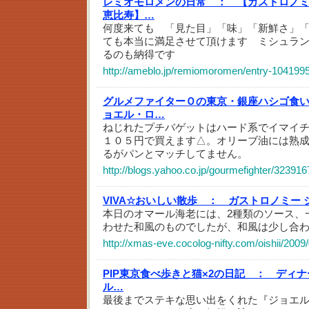
レミオモロメンの日常 ：
【ガストロノミ
恵比寿】…
何度来ても 「見た目」「味」「新鮮さ」
ても本当に満足させて頂けます ミシュラ
るのも納得です
http://ameblo.jp/remiomoromen/entry-104199
グルメファイターＯの東京・銀座ハシゴ食
ョエル・ロ…
ねじれたプチバゲットはハード系でイマイ
１０５円で買えます△。オリーブ油には熟
るがパンとマッチしてません。
http://blogs.yahoo.co.jp/gourmefighter/323916
VIVA☆おいしい散歩 ：
ガストロノミー 
本日のオマール海老には、2種類のソース、
わせた和風のものでしたが、和風は少し合
http://xmas-eve.cocolog-nifty.com/oishii/2009
PIP東京食べ歩きと猫×2の日記 ：
ディナ
ル…
最後までステキな思い出をくれた『ジョエ