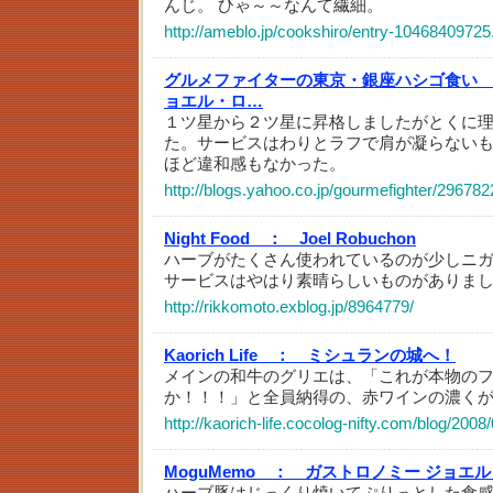
んじ。 ひゃ～～なんて繊細。
http://ameblo.jp/cookshiro/entry-10468409725
グルメファイターの東京・銀座ハシゴ食い
ョエル・ロ…
１ツ星から２ツ星に昇格しましたがとくに
た。サービスはわりとラフで肩が凝らない
ほど違和感もなかった。
http://blogs.yahoo.co.jp/gourmefighter/296782
Night Food ：
Joel Robuchon
ハーブがたくさん使われているのが少しニ
サービスはやはり素晴らしいものがありま
http://rikkomoto.exblog.jp/8964779/
Kaorich Life ：
ミシュランの城へ！
メインの和牛のグリエは、「これが本物の
か！！！」と全員納得の、赤ワインの濃く
http://kaorich-life.cocolog-nifty.com/blog/200
MoguMemo ：
ガストロノミー ジョエ
ハーブ豚はじっくり焼いてぷりっとした食