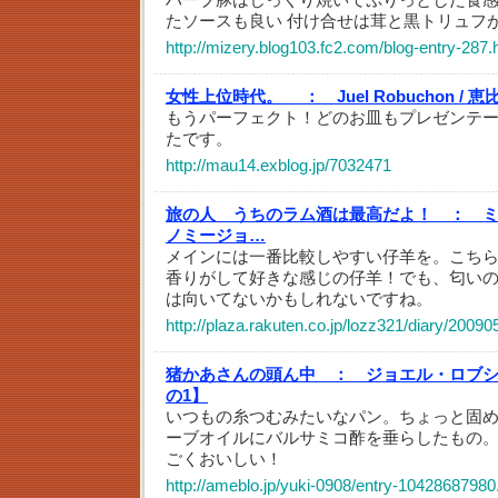
たソースも良い 付け合せは茸と黒トリュフ
http://mizery.blog103.fc2.com/blog-entry-287.
女性上位時代。 ：
Juel Robuchon / 
もうパーフェクト！どのお皿もプレゼンテ
たです。
http://mau14.exblog.jp/7032471
旅の人 うちのラム酒は最高だよ！ ：
ノミージョ…
メインには一番比較しやすい仔羊を。こち
香りがして好きな感じの仔羊！でも、匂い
は向いてないかもしれないですね。
http://plaza.rakuten.co.jp/lozz321/diary/2009
猪かあさんの頭ん中 ：
ジョエル・ロブ
の1】
いつもの糸つむみたいなパン。ちょっと固
ーブオイルにバルサミコ酢を垂らしたもの
ごくおいしい！
http://ameblo.jp/yuki-0908/entry-10428687980