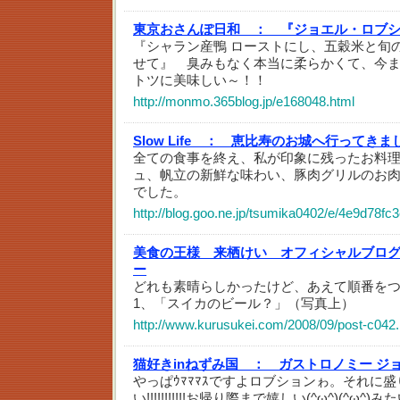
東京おさんぽ日和 ：
『ジョエル・ロブ
『シャラン産鴨 ローストにし、五穀米と旬
せて』 臭みもなく本当に柔らかくて、今
トツに美味しい～！！
http://monmo.365blog.jp/e168048.html
Slow Life ：
恵比寿のお城へ行ってきま
全ての食事を終え、私が印象に残ったお料
ュ、帆立の新鮮な味わい、豚肉グリルのお
でした。
http://blog.goo.ne.jp/tsumika0402/e/4e9d78
美食の王様 来栖けい オフィシャルブロ
ー
どれも素晴らしかったけど、あえて順番を
1、「スイカのビール？」（写真上）
http://www.kurusukei.com/2008/09/post-c042.
猫好きinねずみ国 ：
ガストロノミー ジ
やっぱｳﾏﾏﾏｽですよロブションゎ。それに
い!!!!!!!!!!!お帰り際まで嬉しい(^ω^)(^ω^)みた