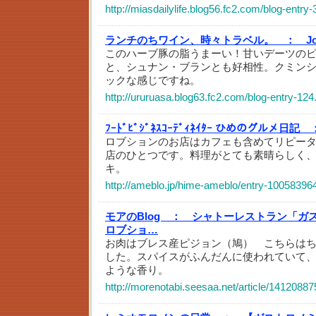
http://miasdailylife.blog56.fc2.com/blog-entry-
ランチのちワイン、時々トラベル。 ：
J
このハーブ豚の脂うまーい！甘いデーツの
と、シュナン・ブランとも好相性。クミン
ックな感じですね。
http://ururuasa.blog63.fc2.com/blog-entry-124
ﾌｰﾄﾞﾋﾞｼﾞﾈｽｺｰﾃﾞｨﾈｲﾀｰ ひめのグルメ日記 
ロブションのお店はカフェも含めてリピー
店のひとつです。料理がとても素晴らしく
キ。
http://ameblo.jp/hime-ameblo/entry-10058396
モアのBlog ：
シャトーレストラン「ガ
ロブショ…
お肉はブレス産ピジョン（鳩） こちらは
した。スパイスがふんだんに使われていて
ような香り。
http://morenotabi.seesaa.net/article/14120887