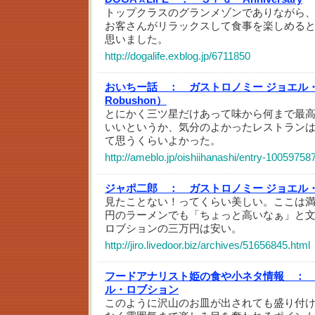
トップクラスのグランメゾンでありながら
お客さんがリラックスして食事を楽しめる
思いました。
http://dogalife.exblog.jp/6711850
おいちー話 ：
ガストロノミー ジョエル・
Robushon）
とにかく三ツ星だけあって味から何まで最
いいというか、気分のよかったレストラン
て思うくらいよかった。
http://ameblo.jp/oishiihanashi/entry-10059758
ジャポ二郎 ：
ガストロノミー ジョエル
見たことない！ってくらい美しい。ここは満足
円のラーメンでも「ちょっと高いなぁ」と
ロブションの三万円は安い。
http://jiro.livedoor.biz/archives/51656845.html
フードアナリスト姫の食や小ネタ情報 ：
ル・ロブション
このように沢山のお皿が出されても盛り付