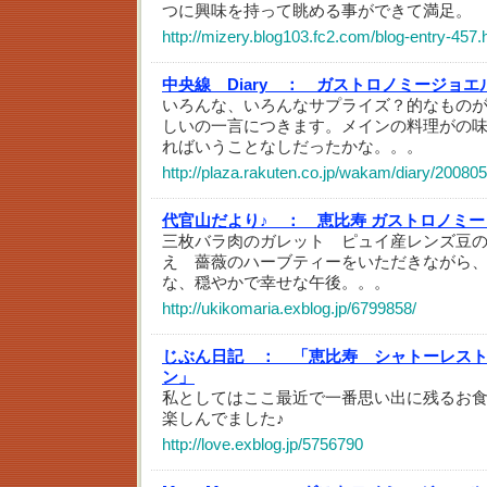
つに興味を持って眺める事ができて満足。
http://mizery.blog103.fc2.com/blog-entry-457.
中央線 Diary ：
ガストロノミージョエ
いろんな、いろんなサプライズ？的なもの
しいの一言につきます。メインの料理がの
ればいうことなしだったかな。。。
http://plaza.rakuten.co.jp/wakam/diary/2008
代官山だより♪ ：
恵比寿 ガストロノミー
三枚バラ肉のガレット ピュイ産レンズ豆
え 薔薇のハーブティーをいただきながら
な、穏やかで幸せな午後。。。
http://ukikomaria.exblog.jp/6799858/
じぶん日記 ：
「恵比寿 シャトーレス
ン」
私としてはここ最近で一番思い出に残るお
楽しんでました♪
http://love.exblog.jp/5756790