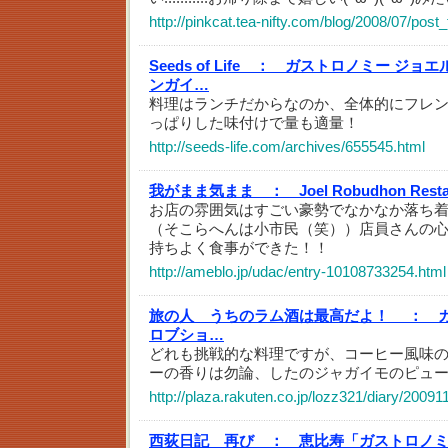
http://pinkcat.tea-nifty.com/blog/2008/07/post
Seeds of Life ：
ガストロノミー ジョエ
ンガイ…
料理はランチだからなのか、全体的にフレ
っぱりした味付けで量も適量！
http://seeds-life.com/archives/655545.html
我がまま気まま ：
Joel Robudhon R
お店の雰囲気はすごい豪勢でなかなか落ち
（そこらへんは小市民（笑））店員さんの
持ちよく食事ができた！！
http://ameblo.jp/udac/entry-10108733254.html
旅の人 うちのラム酒は最高だよ！ ：
ロブショ…
どれも挑戦的な料理ですが、コーヒー風味
ーの香りは勿論、したのジャガイモのピュ
http://plaza.rakuten.co.jp/lozz321/diary/2009
西荻日記 再び ：
恵比寿「ガストロノミ