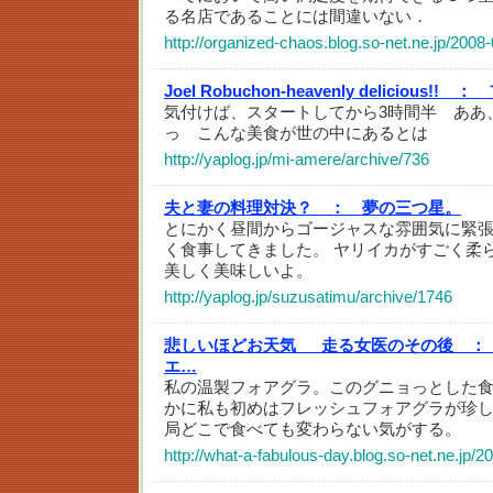
る名店であることには間違いない．
http://organized-chaos.blog.so-net.ne.jp/2008
Joel Robuchon-heavenly delicious!! ：
気付けば、スタートしてから3時間半 ああ
っ こんな美食が世の中にあるとは
http://yaplog.jp/mi-amere/archive/736
夫と妻の料理対決？ ：
夢の三つ星。
とにかく昼間からゴージャスな雰囲気に緊
く食事してきました。 ヤリイカがすごく柔
美しく美味しいよ。
http://yaplog.jp/suzusatimu/archive/1746
悲しいほどお天気 走る女医のその後 ：
エ…
私の温製フォアグラ。このグニョっとした
かに私も初めはフレッシュフォアグラが珍
局どこで食べても変わらない気がする。
http://what-a-fabulous-day.blog.so-net.ne.jp/2