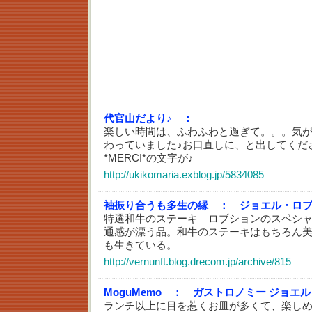
代官山だより♪ ：
_
楽しい時間は、ふわふわと過ぎて。。。気が
わっていました♪お口直しに、と出してくだ
*MERCI*の文字が♪
http://ukikomaria.exblog.jp/5834085
袖振り合うも多生の縁 ：
ジョエル・ロ
特選和牛のステーキ ロブションのスペシ
通感が漂う品。和牛のステーキはもちろん
も生きている。
http://vernunft.blog.drecom.jp/archive/815
MoguMemo ：
ガストロノミー ジョエ
ランチ以上に目を惹くお皿が多くて、楽し