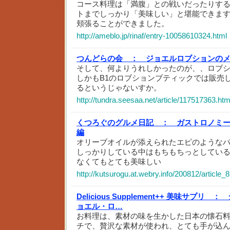
コース料理は「満腹」との戦いだったりする
トまでしっかり「美味しい」と堪能できま
頬張ることができました。
http://ameblo.jp/rinaf/entry-10058610324.html
つんどらの会 ：
ジョエルロブションの
そして、何よりうれしかったのが、、ロブ
しかもB1のロブションブティックでは販売
るというじゃないすか。
http://tundra.seesaa.net/article/117517363.htm
くつろぐのグルメ日記 ：
ガストロノミ
編
オリーブオイルが添えられたエピのような
しっかりしている中はもちもちっとしてい
なくてもとても美味しい
http://kutsurogu.at.webry.info/200812/article_8
Delicious Supplement++ 美味サプリ ：
ョエル・ロ…
お料理は、素材の味を生かした日本の懐石
チで、贅沢な素材が使われ、とても手が込