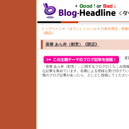
トップページ
>
（タウン）ジャンル
>
六本木周辺：和食
《閉店》
茶寮 あら井（割烹）《閉店》
更新
「茶寮 あら井（割烹）」に関するブログのくちこみ情
な記事を集めています。自薦による登録も受け付けてい
報のブログ記事があったら、どしどし投稿してください