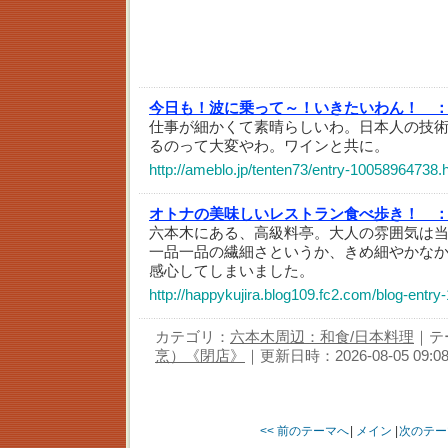
今日も！波に乗って～！いきたいわん！ 
仕事が細かくて素晴らしいわ。日本人の技
るのって大変やわ。ワインと共に。
http://ameblo.jp/tenten73/entry-10058964738.
オトナの美味しいレストラン食べ歩き！ 
六本木にある、高級料亭。大人の雰囲気は
一品一品の繊細さというか、きめ細やかな
感心してしまいました。
http://happykujira.blog109.fc2.com/blog-entry
カテゴリ：
六本木周辺：和食/日本料理
｜テ
烹）《閉店》
｜更新日時：2026-08-05 09:08
<< 前のテーマへ
|
メイン
|
次のテー