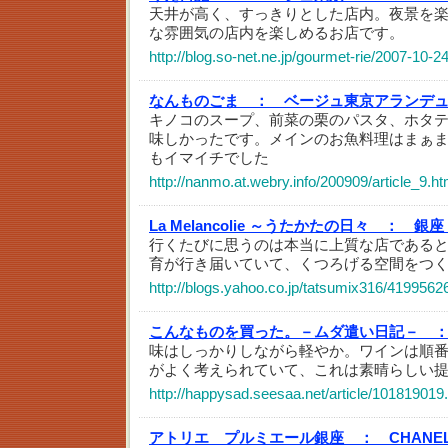
天井が高く、すっきりとした店内。夜景を
な雰囲気の店内を楽しめるお店です。
http://blog.so-net.ne.jp/gourmet-rie/2007-10-2
なんものごま ：
ベージュ東京アランデ
キノコのスープ、前菜の栗のパスタ、ホタ
味しかったです。メインのお魚料理はまぁ
もイマイチでした
http://nanmo.at.webry.info/200909/article_9.ht
La Melancolie ～うたかたの日々 ：
銀座
行くたびに思うのは本当に上質な店である
育が行き届いていて、くつろげる空間をつ
http://blogs.yahoo.co.jp/tatsumix316/4199562
こんなものを買った。－ムダ遣い日記－ 
味はしっかりしながら軽やか。ワインは順
がよく考えられていて、これは素晴らしい
http://happysad.seesaa.net/article/101819019
アトリエ プルミエール銀座 ：
CHAN