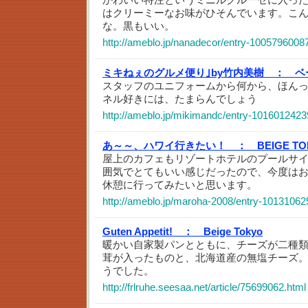
はクリーミーなお味がひそんでいます。こ
な。黒もいい。
http://ameblo.jp/nanadecor/entry-1005796008
ミキねぇのグルメ便り｣by竹内美樹 ：
ベ
スタッフのユニフォームから何から、ほん
ネル好きには、たまらんでしょう
http://ameblo.jp/mikimandc/entry-1016012423
あ～～、ハワイ行きたい！ ：
BEIGE T
屋上のカフェもリゾートホテルのプールサ
囲気でとてもいい感じだったので、今度は
休憩に行ってみたいと思います。
http://ameblo.jp/maroha-2008/entry-10131062
Guten Appetit! ：
Beige Tokyo
暖かい自家製パンとともに、チーズが二種
茸が入ったものと、北海道産の無塩チーズ
うでした。
http://frlruhe.seesaa.net/article/75699062.html