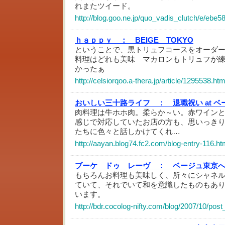
れまたツイード。
http://blog.goo.ne.jp/quo_vadis_clutch/e/ebe
ｈａｐｐｙ ：
BEIGE TOKYO
ということで、黒トリュフコースをオーダ
料理はどれも美味 マカロンもトリュフが
かったぁ
http://celsiorqoo.a-thera.jp/article/1295538.htm
おいしい三十路ライフ ：
退職祝い at 
肉料理は牛ホホ肉。柔らか～い。赤ワイン
感じで対応していたお店の方も、思いっき
たちに色々と話しかけてくれ…
http://aayan.blog74.fc2.com/blog-entry-116.ht
ブーケ ドゥ レーヴ ：
ベージュ東京
もちろんお料理も美味しく、所々にシャネ
ていて、それでいて和を意識したものもあ
います。
http://bdr.cocolog-nifty.com/blog/2007/10/pos