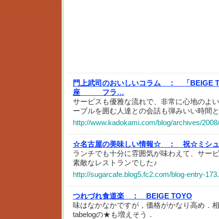
門上武司のおいしいコラム ：
「BEIG
座 フラ…
サービスも優雅な流れで、非常に心地のよ
ーブルを囲む人達との会話も弾みいい時間
http://www.kadokami.com/blog/archives/2008/
☆名古屋の美味しい情報☆ ：
祝☆ミシュ
ランチでも十分に雰囲気が味わえて、サー
素敵なレストランでした♪
http://sugarcafe.blog5.fc2.com/blog-entry-173
つれづれ食道楽 ：
BEIGE TOYO
味はなかなかですが，価格がかなり高め．
tabelogの★も増えそう．