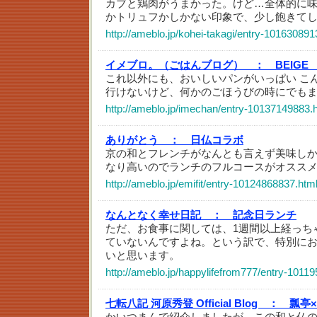
カブと鶏肉がうまかった。けど…全体的に
かトリュフかしかない印象で、少し飽きて
http://ameblo.jp/kohei-takagi/entry-101630891
イメブロ。（ごはんブログ） ：
BEIGE
これ以外にも、おいしいパンがいっぱい こ
行けないけど、何かのごほうびの時にでも
http://ameblo.jp/imechan/entry-10137149883.
ありがとう ：
日仏コラボ
京の和とフレンチがなんとも言えず美味し
なり高いのでランチのフルコースがオスス
http://ameblo.jp/emifit/entry-10124868837.htm
なんとなく幸せ日記 ：
記念日ランチ
ただ、お食事に関しては、1週間以上経っち
ていないんですよね。という訳で、特別に
いと思います。
http://ameblo.jp/happylifefrom777/entry-1011
七転八記 河原秀登 Official Blog ：
瓢亭×
かいつまんで紹介しましたが、この和と仏