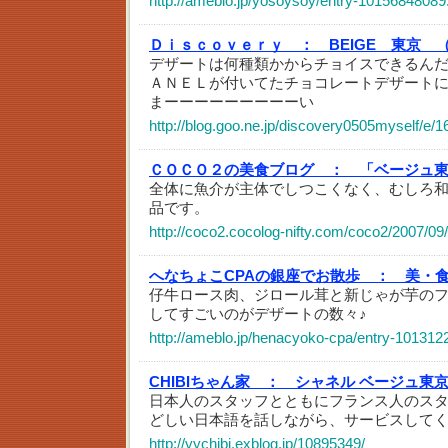
http://ameblo.jp/yosoysoy/entry-10156848089
Ｄｉｓｃｏｖｅｒｙ ：
BEIGE 東京 
デザートは何種類かからチョイスできるん
ＡＮＥＬが付いてたチョコレートデザート
まーーーーーーーーーい
http://blog.goo.ne.jp/discovery0505myself/
ＣＯＣＯ２の美食ブログ ：
「ベージュ
全体に魚介が主体でしつこくなく、むしろ
品です。
http://coco2.cocolog-nifty.com/coco2/2007/09
へなちょこCPAの銀座でお散歩 ：
美・食
仔牛ロース肉、ジロール茸と新じゃが芋の
してすごいのがデザートの数々♪
http://ameblo.jp/henacyoko-cpa/entry-101312
CHIBIちゃん家 ：
シャネル ベージュ東
日本人のスタッフとともにフランス人のス
どしい日本語を話しながら、サービスしてく
http://yychibi.exblog.jp/10895349/