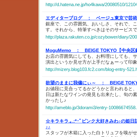
http://d.hatena.ne.jp/ho4kawa/20080510/121
エディターブログ ：
ベージュ東京で芸
銀座で、この雰囲気、おいしさ、それで、
す。それから、特筆すべきはそのサービス
http://plaza.rakuten.co.jp/cozybower/diary/2
MoguMemo ：
BEIGE TOKYO【中央
お店の雰囲気にしても、お料理にしても、
演出というか見せ方が上手だなぁーって印
http://mizery.blog103.fc2.com/blog-entry-521.
欲望のままに我儘にぃ～ ：
BEIGE T
お値段に見合ってるかどうかと言われると
日は新たなワインの発見も出来たし、旬の
かったし♪
http://ameblo.jp/3dorami3/entry-10086674558.
☆キラキラ.｡.:*･ﾟピンク大好きみわ♪の姫日
♪♪
スタッフが木箱に入った白トリュフを嗅が