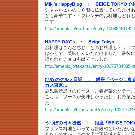
Miki's HappyBlog ：
BEIGE TOKYO
シャネルビルの１０階に位置しているだけ
とも豪華です・・フレンチのお料理もどれ
です
http://ameblo.jp/mell-miki/entry-10098461142.
HAPPY DAY's ：
Beige Tokyo
お料理はこんな感じ どのお料理もトリュ
ばかりで、美味しくいただけました 最後
描かれたチョコも出てきました
http://ameblo.jp/takaitsu/entry-10075784985.h
ひめ のグルメ日記 ：
銀座「ベージュ東
カス東京…
鹿児島産黒豚のロースト、春野菜のソテー
こちら ソースが美味しかったし、お野菜
た
http://ameblo.jp/hime-ameblo/entry-10247534
うつぼの日々徒然 ：
銀座「BEIGE T
フランス料理といっても普段殆どいただか
もなんですが、このお店は正統派と新しい