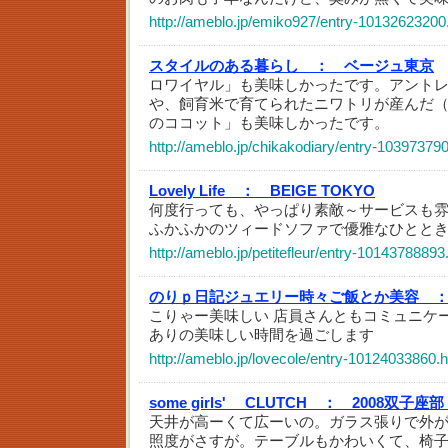
http://ameblo.jp/emiko927/entry-10132623200
スタイルのある暮らし ：
ベージュ東京
ロワイヤル」も美味しかったです。アント
や、飼育米で育てられたニワトリが産んだ
のココット」も美味しかったです。
http://ameblo.jp/chikakodiary/entry-10397379
Lovely Life ：
BEIGE TOKYO
何度行っても、やっぱり素敵～サービスも
ふかふかのツィードソファで優雅なひとと
http://ameblo.jp/petitefleur/entry-10143788893
のりｐ日記ジュエリー時々ご飯とか美容 
こりゃー美味しい 店員さんともコミュニケ
ありの美味しい時間を過ごします
http://ameblo.jp/lovecole/entry-10124033860.
some girls' CLUTCH ：
2008双子座
天井が高ーくて広ーいの。ガラス張りで外
照度がさすが。テーブルもかわいくて、椅