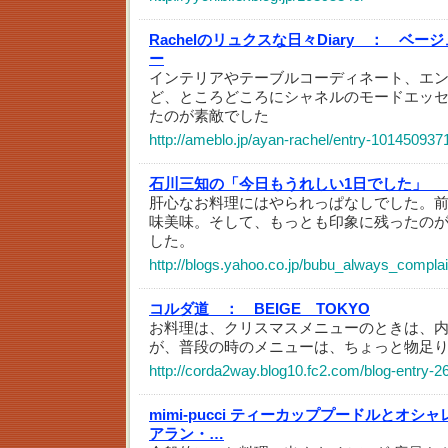
Rachelのリュクスな日々Diary ：
ベージ
ー
インテリアやテーブルコーディネート、エ
ど、ところどころにシャネルのモードエッ
たのが素敵でした
http://ameblo.jp/ayan-rachel/entry-101450937
石川三知の「今日もうれしい1日でした」 
肝心なお料理にはやられっぱなしでした。前
味美味。そして、もっとも印象に残ったの
した。
http://blogs.yahoo.co.jp/bubu_always_compla
コルダ道 ：
BEIGE TOKYO
お料理は、クリスマスメニューのときは、
が、普段の時のメニューは、ちょっと物足
http://corda2way.blog10.fc2.com/blog-entry-2
mimi-pucci ティーカッププードルとオシ
アラン・…