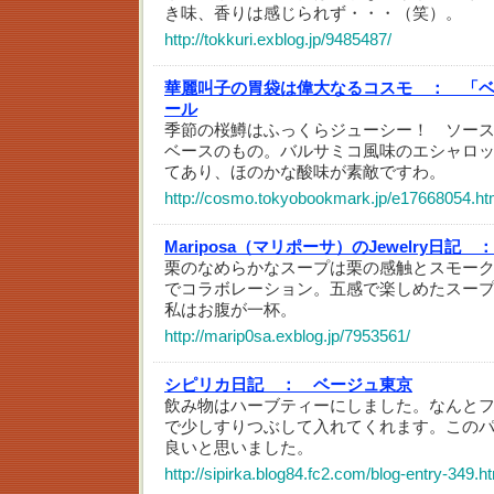
き味、香りは感じられず・・・（笑）。
http://tokkuri.exblog.jp/9485487/
華麗叫子の胃袋は偉大なるコスモ ：
「ベ
ール
季節の桜鱒はふっくらジューシー！ ソー
ベースのもの。バルサミコ風味のエシャロ
てあり、ほのかな酸味が素敵ですわ。
http://cosmo.tokyobookmark.jp/e17668054.ht
Mariposa（マリポーサ）のJewelry日記 ：
栗のなめらかなスープは栗の感触とスモー
でコラボレーション。五感で楽しめたスー
私はお腹が一杯。
http://marip0sa.exblog.jp/7953561/
シピリカ日記 ：
ベージュ東京
飲み物はハーブティーにしました。なんと
で少しすりつぶして入れてくれます。この
良いと思いました。
http://sipirka.blog84.fc2.com/blog-entry-349.h