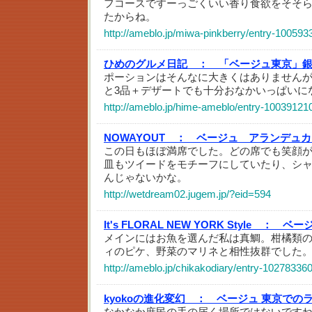
フコースですーっごくいい香り食欲をそそら
たからね。
http://ameblo.jp/miwa-pinkberry/entry-100593
ひめのグルメ日記 ：
「ベージュ東京」
ポーションはそんなに大きくはありません
と3品＋デザートでも十分おなかいっぱいに
http://ameblo.jp/hime-ameblo/entry-10039121
NOWAYOUT ：
ベージュ アランデュカ
この日もほぼ満席でした。どの席でも笑顔
皿もツイードをモチーフにしていたり、シ
んじゃないかな。
http://wetdream02.jugem.jp/?eid=594
It's FLORAL NEW YORK Style ：
ベー
メインにはお魚を選んだ私は真鯛。柑橘類
ィのピケ、野菜のマリネと相性抜群でした
http://ameblo.jp/chikakodiary/entry-10278336
kyokoの進化変幻 ：
ベージュ 東京での
なかなか庶民の手の届く場所ではないですね