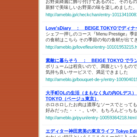
お野菜綺麗に飾り付けてあるのに、そのも
新鮮で美味しいお野菜の味を楽しめました
http://ameblo.jp/checkchan/entry-1011341008
Love'sDiary ：
BEIGE TOKYOでディナ
シェフ一押しのコース『Menu Prestige
の食材はこちら その季節の旬の食材が出て
http://ameblo.jp/lovefleur/entry-10101953215.
素敵に暮らそう ：
BEIGE TOKYO でラ
ボリュームは程良いので、満腹というもので
気持ち良いサービスで、満足できました
http://ameblo.jp/bouquet-de-y/entry-10090401
大手町OLの生活（まもなく丸の内OLデス）
TOKYO（ベージュ東京）
ホロホロしたお肉は濃厚なソースでとって
好みだった・・・。いや、もちろんどっち
http://ameblo.jp/pyuri/entry-10059364218.html
エディター神田恵美の東京ライフ Tokyo Editor
かわいい特注というミニルクルーゼに入っ