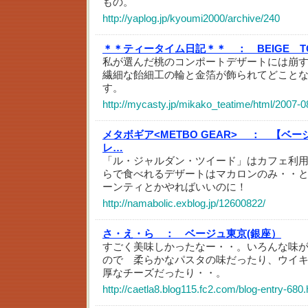
もの。
http://yaplog.jp/kyoumi2000/archive/240
＊＊ティータイム日記＊＊ ：
BEIGE T
私が選んだ桃のコンポートデザートには崩
繊細な飴細工の輪と金箔が飾られてどこと
す。
http://mycasty.jp/mikako_teatime/html/2007-
メタボギア<METBO GEAR> ：
【ベー
レ…
「ル・ジャルダン・ツイード」はカフェ利
らで食べれるデザートはマカロンのみ・・
ーンティとかやればいいのに！
http://namabolic.exblog.jp/12600822/
さ・え・ら ：
ベージュ東京(銀座）
すごく美味しかったなー・・。いろんな味
ので 柔らかなパスタの味だったり、ウイ
厚なチーズだったり・・。
http://caetla8.blog115.fc2.com/blog-entry-680.