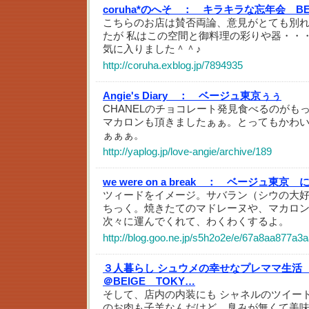
coruha*のへそ ：
キラキラな忘年会 BE
こちらのお店は賛否両論、意見がとても別
たが 私はこの空間と御料理の彩りや器・・
気に入りました＾＾♪
http://coruha.exblog.jp/7894935
Angie's Diary ：
ベージュ東京ぅぅ
CHANELのチョコレート発見食べるのがも
マカロンも頂きましたぁぁ。とってもかわ
ぁぁぁ。
http://yaplog.jp/love-angie/archive/189
we were on a break ：
ベージュ東京 
ツィードをイメージ。サバラン（シウの大
ちっく。焼きたてのマドレーヌや、マカロ
次々に運んでくれて、わくわくするよ。
http://blog.goo.ne.jp/s5h2o2e/e/67a8aa877a
３人暮らし シュウメの幸せなプレママ生活
＠BEIGE TOKY…
そして、店内の内装にも シャネルのツイー
のお肉も子羊なんだけど、臭みが無くて美