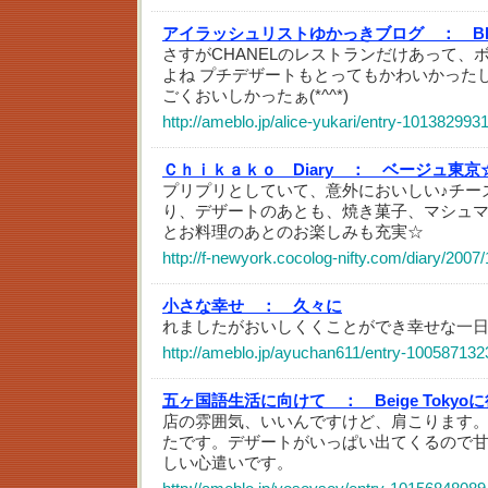
アイラッシュリストゆかっきブログ ：
B
さすがCHANELのレストランだけあって、ボ
よね プチデザートもとってもかわいかった
ごくおいしかったぁ(*^^*)
http://ameblo.jp/alice-yukari/entry-101382993
Ｃｈｉｋａｋｏ Diary ：
ベージュ東京
プリプリとしていて、意外においしい♪チー
り、デザートのあとも、焼き菓子、マシュ
とお料理のあとのお楽しみも充実☆
http://f-newyork.cocolog-nifty.com/diary/2007
小さな幸せ ：
久々に
れましたがおいしくくことができ幸せな一
http://ameblo.jp/ayuchan611/entry-100587132
五ヶ国語生活に向けて ：
Beige Toky
店の雰囲気、いいんですけど、肩こります
たです。デザートがいっぱい出てくるので
しい心遣いです。