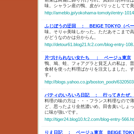
味。シャラン産の鴨、皮がパリッとしてて
http://ameblo.jp/yokohama-tomotyi/entry-101
ふじぼうの迂回 ：
BEIGE TOKYO（
味。そりゃ美味しかった。ただあそこまで
がどうなのかは分からん。
http://detour61.blog21.fc2.com/blog-entry-108
片づけられない女たち ：
ベージュ東京
鴨、鳩、蛙、フォアグラと貧乏人の私は、
食材を使った料理ばかりを注文しました。
す。
http://blogs.yahoo.co.jp/boston_pooh/6320503
バティのいろいろ日記 ：
行ってきたぜ
料理の味の方は・・・フランス料理なので
ど、思ったより全然濃いめ。田舎臭いしょ
に味が強いです。
http://tiger24.blog10.fc2.com/blog-entry-566.h
りえ日記 ：
ベージュ東京 BEIGE TO