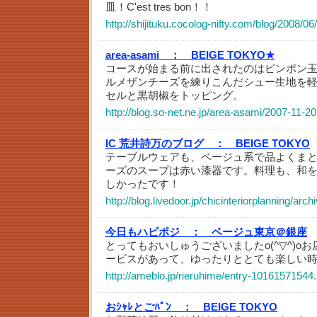
皿！C'est tres bon！！
http://shijituku.cocolog-nifty.com/blog/2008/
area-asami ：
BEIGE TOKYO★
コースが始まる前に出されたのはピンポン
ルメザンチーズを練りこんだシュー生地を
セルと黒胡椒をトッピング。
http://blog.so-net.ne.jp/area-asami/2007-11-20
IC 荒井詩万のブログ ：
BEIGE TOKYO
テーブルウェアも、ベージュ系で品よくま
ーズのスープは赤い漆器です。料理も、和
しかったです！
http://blog.livedoor.jp/chicinteriorplanning/ar
今日もハピポジ ：
ベージュ東京＠銀座
とってもおいしゅうございましたo(^▽^)o
ービスがあって、ゆったりととても楽しい
http://ameblo.jp/rieruhime/entry-10161571544
おｼｬﾚとごﾊﾟﾝ ：
BEIGE TOKYO