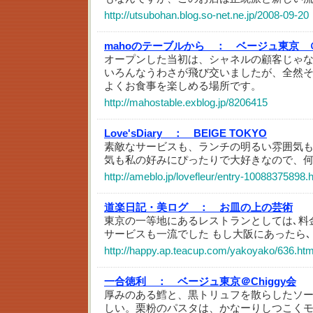
http://utsubohan.blog.so-net.ne.jp/2008-09-20
mahoのテーブルから ：
ベージュ東京 
オープンした当初は、シャネルの顧客じゃ
いろんなうわさが飛び交いましたが、全然
よくお食事を楽しめる場所です。
http://mahostable.exblog.jp/8206415
Love'sDiary ：
BEIGE TOKYO
素敵なサービスも、ランチの明るい雰囲気
気も私の好みにぴったりで大好きなので、
http://ameblo.jp/lovefleur/entry-10088375898.
道楽日記・美ログ ：
お皿の上の芸術
東京の一等地にあるレストランとしては､料金
サービスも一流でした もし大阪にあったら､
http://happy.ap.teacup.com/yakoyako/636.htm
一合徳利 ：
ベージュ東京＠Chiggy会
厚みのある鱈と、黒トリュフを散らしたソ
しい。栗粉のパスタは、かなーりしつこく