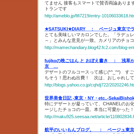
てません 接客もスマートで賛否両論あります
トランです
http://ameblo.jp/fifi7219/entry-10106033618.ht
★SATSUKI★DIARY ：
ベージュ東京で
とても美味しいマカロンでした。「ラデュ
～」とみんな意見が一致。カメリアのチョ
http://mamechandiary.blog42.fc2.com/blog-en
fujikoの晩ごはん と おぼえ書き ：
浅草
京 …
デザートのフルコースって感じ(*^_^*) すごー
ちそう！思わぬ出費！ 次は、おしゃれして行き
http://blogs.yahoo.co.jp/cqhdj722/20202246.h
世界美食日記 -東京・NY・etc..-SekaiBisho
特にデザートが凝っていて、CHANELのお
ージしたチョコの一皿。本当に可愛かった
http://maku925.seesaa.net/article/110802834.
航平のいいもんブログ。 ：
ベージュ東