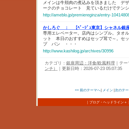
メインは牛頬肉の煮込みを頂きました デザー
ークのチョコレート 見ているだけでテンシ
http://ameblo.jp/premiereginza/entry-1041480
かしろぐ ：
【ﾍﾞｰｼﾞｭ東京】シャネル
専用エレベーター。店内はシンプル。タオ
ット 本日のおすすめはセップ茸で～。セ
プ パン ・・・
http://www.kashilog.jp/archives/30996
カテゴリ：
銀座周辺：洋食/欧風料理
｜テー
ンチ）
｜更新日時：2026-07-23 05:07:35
<< 前のテーマへ
|
メイン
|
次のテー
｜
ブログ・ヘッドライン＋