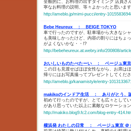
全般的に、お料理の出すタイミング 店員さ
寧なお料理の説明、等々よかったと思いま
http://ameblo.jp/mimi-pucci/entry-1015583694
Bebe Heureux ：
BEIGE TOKYO
車で行ったのですが、駐車場から大きなシ
も美味しかったけど、内容の割りにはちょ
がよくないかな・・!?
http://bebeheureux.at.webry.info/200808/articl
おいしいものたべたーい ：
ベージュ東
この日も見渡せばほぼ女性ながら、お席は
帰りにはお写真撮ってプレゼントしてくだ
http://ameblo.jp/kanamistyle/entry-101313367
makikoのインドア生活 ：
ありがとう、
初めて行ったのですが、とても広々として
があり思っていた以上に素敵なロケーショ
http://makiko.blog9.fc2.com/blog-entry-414.ht
横浜発 わたしの日常 ：
ベージュ東京 ＠
前菜は綺麗に飾り付けられ、真鱈のお料理