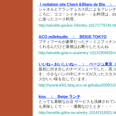
Ｉnvitation site Cherir＆Blanc de Bla ：
シャネルとアランデュカス氏によるフレン
ころに、ココ・シャネルが・・お料理は、
に使ったコース料理。
http://ameblo.jp/ukei-24/entry-10171779744.h
ACO millefeuille ：
BEIGE TOKYO
プティフールが豪華だったナ～ミニフィナ
くれるんだけど最後はお断りしたもんね
http://ameblo.jp/aco-usa/entry-10131904439.h
いいね～おいしいね～ ：
ベージュ東京（BE
最初に付き出しのチーズシューでした。黒
す。小さなパンの中にチーズが入ったスカスカ
ズがいい味を出しています。
http://nyanko001.blog.ocn.ne.jp/kabu/2009/10
kiss ：
Beige ランチ
とっても素敵なお店 サービスも洗練されて
も美味しくて・・・優雅なひととき・・・
http://ameblo.jp/ka-na-a/entry-10141518301.h