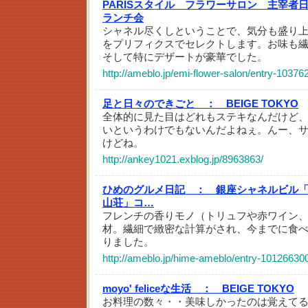
PARISスタイル フラワーサロン 主宰者
ランチ会
シャネル尽くしということで、気分も盛り
をプリフィクスでセレクトします。お味も
そして特にデザートが豪華でした。
http://ameblo.jp/emi-flower-salon/entry-1037
足と日々のできごと ：
BEIGE TOKYO
全体的に見た目はどれもステキなんだけど
いというわけでもないんだよねぇ。んー、
けどね。
http://ankey1021.exblog.jp/8963863/
ひめのグルメ日記 ：
銀座シャネルビル「
山荘」コ…
フレンチの香りモノ（トリュフや赤ワイン
材。繊細で緻密な計算がされ、今までに食
りました。
http://ameblo.jp/hime-ameblo/entry-10126630
moyo' feliceな生活 ：
BEIGE TOKYO
お料理の数々・・美味しかったのは覚えて