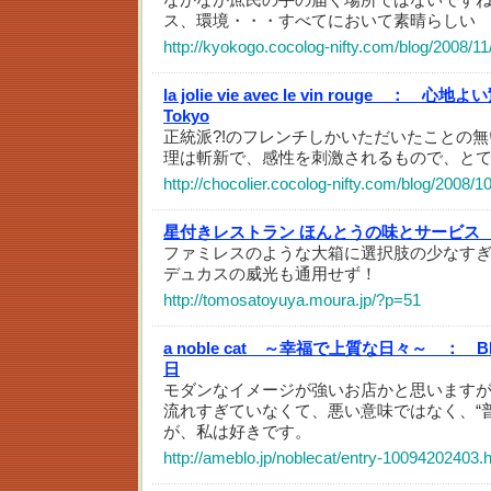
ス、環境・・・すべてにおいて素晴らしい
http://kyokogo.cocolog-nifty.com/blog/2008/11
la jolie vie avec le vin rouge ：
心地よい驚
Tokyo
正統派?!のフレンチしかいただいたことの
理は斬新で、感性を刺激されるもので、と
http://chocolier.cocolog-nifty.com/blog/2008/1
星付きレストラン ほんとうの味とサービス
ファミレスのような大箱に選択肢の少なすぎ
デュカスの威光も通用せず！
http://tomosatoyuya.moura.jp/?p=51
a noble cat ～幸福で上質な日々～ ：
B
日
モダンなイメージが強いお店かと思います
流れすぎていなくて、悪い意味ではなく、“
が、私は好きです。
http://ameblo.jp/noblecat/entry-10094202403.