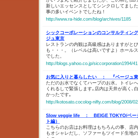
新しいエッセンスとしてシンクロしてまし
事の多いイベントでしたね！
http://www.ra-hide.com/blog/archives/1185
シックコーポレーションのコンサルティン
ジュ東京
レストランの内観は高級感はありますがと
も・・・。（レベルは高いですよ）ホール
でした。
http://blogs.yahoo.co.jp/siccorporation1994/4
お気に入りと暮らしたい ：
『ベージュ東
ただのお水でなくてハーブのお水。トイレ
くれるしで緊張します｡店内は天井が高く､
かったです｡
http://kotosato.cocolog-nifty.com/blog/2008/0
Slow veggie life ：
BEIGE TOKYO
ト編）
こちらのお店はお料理はもちろんの事、店
もオシャレだし、ソファーもツイード生地