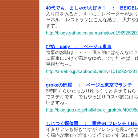
40代でも、ましゃが大好き！ ：
BEIG
入り口を入ると、すぐにエレベーターがあり
ャネル！ レストランはこんな感じ。 天井
ます。
http://blogs.yahoo.co.jp/mashalove196926/20
ぴめ daily ：
ベージュ東京
食事のお味は・・・・個人的にはそんなに
ュ東京にいけて満足なゆめこですた やぱ、
重視だわ～。
http://ameblo.jp/kaoboo55/entry-10169594231
grokeの部屋 ：
ベージュ東京でランチ
3時間ぐらいたっぷりゆっくりとさせてもら
でステキです。でもやっぱりコスパ的には
いますね…
http://blog.goo.ne.jp/hollyhock_groke/e/40
しじつく探偵団 ：
案件64:フレンチ！BEI
イタリアンも好きですがフレンチも良いですね&
く脳内が幸せで埋まって行くのです 兎に角