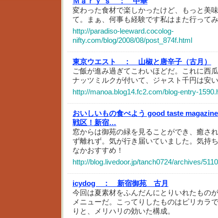
Ｍａｒｙ’ｓ ：
中華
変わった食材で楽しかったけど、もっと美
て。まぁ、何事も経験です私はまた行って
http://paradiso-leeward.cocolog-
nifty.com/blog/2008/08/post_874f.html
東京ウエスト ：
山椒と唐辛子（古月）
ご飯が進み過ぎてこわいほどだ。これに西
ナッツミルクが付いて、ジャスト千円は安
http://manoa.blog14.fc2.com/blog-entry-1590.
おいしいもの食べよう good taste magazin
戦区！新宿…
窓からは御苑の緑を見ることができ、癒さ
ず離れず。気が行き届いていました。気持
なかおすすめ！
http://blog.livedoor.jp/tanch0724/archives/511
icydog ：
新宿御苑 古月
今回は夏素材をふんだんにとりいれたもの
メニューだ。こってりしたものはピリカラ
りと、メリハリの効いた構成。