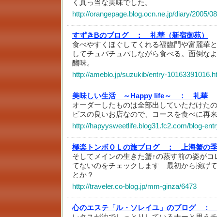
く真っ当な美味でした。
http://orangepage.blog.ocn.ne.jp/diary/2005/0
すずきBのブログ ：
礼華（新宿御苑）
食べやすくほぐしてくれる福臨門や富麗華
してチュパチュパしながら食べる。面倒な
醐味。
http://ameblo.jp/suzukib/entry-10163391016.h
美味しい生活 ～Happy life～ ：
礼華
オーダーしたものは全部出していただけた
ビスの良いお店なので、コースを食べに再
http://hapyysweetlife.blog31.fc2.com/blog-ent
極楽トンボＯＬの旅ブログ ：
上海蟹の
そしてメインの生きた蟹↑の蒸す前の姿がコ
てないのをチェックします 最初から捥げ
とか？
http://traveler.co-blog.jp/mm-ginza/6473
心のエステ「ル・ソレイユ」のブログ ：
レタスが油でしっとりしているナーと思う