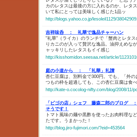
カのレタスは最後の方に入れるのか、レタ
いて私にとっては美味しく感じた1品ッ
http://blogs.yahoo.co.jp/lesoleil1129/38042909
吉祥味呑 ：
礼華で逸品チャーハン
"礼華"（ライカ）のランチで「蟹肉とレタ
りカニのが入って贅沢な逸品。油抑えめな
ャッキリしたレタスもイイ感じ
http://kisshomidon.seesaa.net/article/1123101
庭の小道から ：
「礼華」礼讃
杏仁豆腐は、別料金で300円。でも、「外のお
つもの枠を超過しても、この杏仁豆腐は食
http://kate-o.cocolog-nifty.com/blog/2008/11/p
「ビゴの店」シェフ 藤森二郎のブログ 
そうです！
トマト風味の麺や黒酢を使ったお肉料理など
たです。うまかった！
http://blog.jiro-fujimori.com/?eid=453564