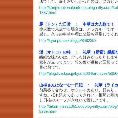
店でした。最もおいしかったのは、フカヒ
http://karijininationalpark.cocolog-nifty.com/k
1837.html
豚（トン）だ日常 ：
中華は大人数で！
少人数で来店する場合は、アラカルトでオ
感じ。久々の中華料理に父親も満足してく
http://kyonpuhi.exblog.jp/8482359
漢（オトコ）の粋 ：
礼華 （新宿）繊細
繊細な味わいは、むしろ好みだったりしま
素材が立ってます。竹の葉が道路と区切っ
目の前です。
http://blog.livedoor.jp/kyah2004/archives/505
山椒さんはなーむー日記 ：
礼華（ライ
前菜盛り合わせ。ホタルイカあり、貝あり
すね。桜も添えてあってきれい。椎茸と鶏
し貝柱のスープがきれいで優しいです。
http://takuminzzz1969.cocolog-nifty.com/blog
823e.html