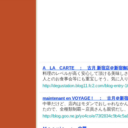
A LA CARTE ：
古月 新宿店＠新宿御
料理のレベルが高く安心して頂ける美味し
人とのお食事会等にも重宝しそう。気に入
http://degustation.blog11.fc2.com/blog-entry-
maintenant en VOYAGE ! ：
古月＠新
中華だけど、店内はモダンでおしゃれなかん
たので、全種類制覇～店員さんも親切だし
http://blog.goo.ne.jp/yo4co/e/73f2834c9b4c