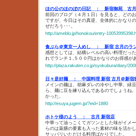
ほの公のほのぼの日記 ：
新宿御苑 古
前回のブログ（４月１日）を見ると、どの
ですが、今日はその真逆、全体的にかなり
ぜだろう･･･。
http://ameblo.jp/honokou/entry-10053995398.
食ぶら＠東京一人めし ：
新宿 古月のラ
感想としては、結構レベルの高い料理だっ
れでランチ１,５００円はかなりのお得感が
http://plaza.rakuten.co.jp/syokubura/diary/2
日々是好麺 ：
中国料理 新宿 古月＠新宿
メインの麺は、胡麻ダレの冷やし中華。緑
ら、麺に豆を練り込んであるのでしょうね
かった。
http://esuya.jugem.jp/?eid=1880
ホトケ様のよう ：
古月 新宿店
中華って油っこくてガツンとした味がイメ
らのは薬膳の要素も入った素材の味を活か
サッパリいただける料理ばかりでした。