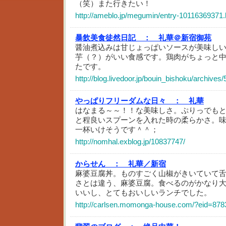
（笑）また行きたい！
http://ameblo.jp/megumin/entry-10116369371.
暴飲美食徒然日記 ：
礼華＠新宿御苑
醤油煮込みは甘じょっぱいソースが美味し
芋（？）がいい食感です。鶏肉がちょっと
たです。
http://blog.livedoor.jp/bouin_bishoku/archives
やっぱりフリーダムな日々 ：
礼華
はなまる～～！！な美味しさ。ぷりっでも
と程良いスプーンを入れた時の柔らかさ。
一杯いけそうです＾＾；
http://nomhal.exblog.jp/10837747/
からせん ：
礼華／新宿
麻婆豆腐丼。ものすごく山椒がきいていて
さとは違う、麻婆豆腐。食べるのがかなり
いいし、とてもおいしいランチでした。
http://carlsen.momonga-house.com/?eid=878