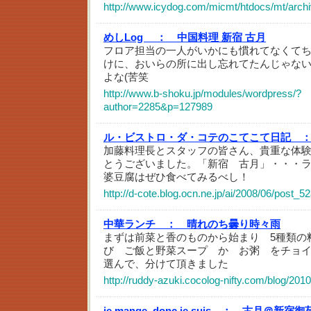
http://www.icydog.com/micmt/htdocs/mt/arch
めしLog ：
中国料理 新宿 古月
フロア担当の一人がいかにも慣れてなくて
けに、おいらの所に出し忘れてたんじゃな
よな(苦笑
http://www.b-shoku.jp/modules/wordpress/?
author=2285&p=127989
ル・ビストロ・ダ・コテのこてこて日記 
加藤料理長とスタッフの皆さん、貴重な体
とうございました。「新宿 古月」・・・ラン
婆豆腐はぜひ食べてみるべし！
http://d-cote.blog.ocn.ne.jp/ai/2008/06/post_5
中華ランチ ：
晴れのち曇り時々雨
まずは前菜と香のものから始まり 5種類の
び ご飯と野菜スープ か お粥 をチョ
選んで、分けて頂きました
http://ruddy-azuki.cocolog-nifty.com/blog/2010
je mange, donc je suis ：
古月＠新宿御