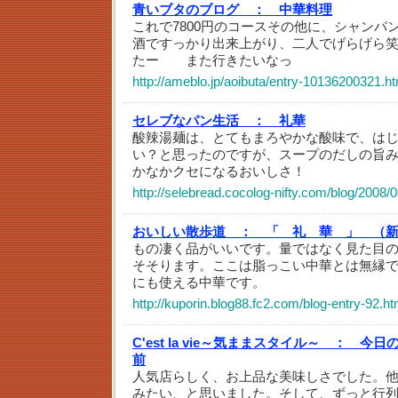
青いブタのブログ ：
中華料理
これで7800円のコースその他に、シャンパ
酒ですっかり出来上がり、二人でげらげら
たー また行きたいなっ
http://ameblo.jp/aoibuta/entry-10136200321.ht
セレブなパン生活 ：
礼華
酸辣湯麺は、とてもまろやかな酸味で、は
い？と思ったのですが、スープのだしの旨
かなかクセになるおいしさ！
http://selebread.cocolog-nifty.com/blog/2008/
おいしい散歩道 ：
「 礼 華 」 （
もの凄く品がいいです。量ではなく見た目
そそります。ここは脂っこい中華とは無縁
にも使える中華です。
http://kuporin.blog88.fc2.com/blog-entry-92.ht
C'est la vie～気ままスタイル～ ：
今日
前
人気店らしく、お上品な美味しさでした。
みたい、と思いました。そして、ずっと行