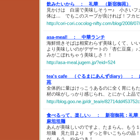
飲みたいから ：
礼華 （新宿御苑）
見かけは 白湯で美味しそうー♪ 小さいフ
体は… でもこのスープが良ければ！フカ
http://cori-cori.cocolog-nifty.com/blog/2008/0
asa-meal! ：
中華ランチ
海鮮焼きそばは相変わらず美味しくて、い
より美味しいのがデザートの「杏仁豆腐」♪
みがこぼれちゃう美味しさ！！
http://asa-meal.jugem.jp/?eid=524
tea's cafe （ぐるまにあんずdiary） ：
苑
全体的に量はけっこうあるのに全く胃にも
材の味がしっかり感じられ、とにかく上品
http://blog.goo.ne.jp/dr_tea/e/82714dd45375
食べるって、楽しい♪ ：
新宿御苑；礼華
麻坦坦麺
あんが美味しいのですよ、たまらん。もう
坦麺 見た目より ずっと辛いこちらの品
が、もう やみつき！