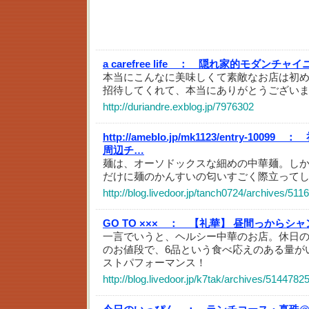
a carefree life ：
隠れ家的モダンチャイ
本当にこんなに美味しくて素敵なお店は初め
招待してくれて、本当にありがとうございま
http://duriandre.exblog.jp/7976302
http://ameblo.jp/mk1123/entry-10099 ：
周辺チ…
麺は、オーソドックスな細めの中華麺。し
だけに麺のかんすいの匂いすごく際立って
http://blog.livedoor.jp/tanch0724/archives/511
GO TO ××× ：
【礼華】 昼間っからシャ
一言でいうと、ヘルシー中華のお店。休日のラ
のお値段で、6品という食べ応えのある量が
ストパフォーマンス！
http://blog.livedoor.jp/k7tak/archives/5144782