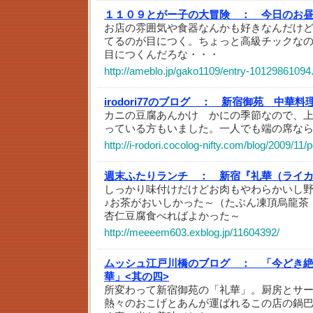
１１０９とがー子の大冒険 ：
今日のお
お店の雰囲気や食器なんかも好きなんだけ
てるのが目につく。ちょっと高級チックな
目につくんだろな・・・
http://ameblo.jp/gako1109/entry-10129861094
irodori77のブログ ：
新宿御苑 中華料
カニの豆腐あんかけ かにの季節なので、
っている方もいました。一人でも端の席な
http://i-rodori.cocolog-nifty.com/blog/2009/11/
週末ふたりランチ ：
新宿『礼華（ライ
しっかり味付けだけどお肉もやわらかいし
♪お茶がおいしかった～（たぶん凍頂烏龍茶
杏仁豆腐食べればよかった～
http://meeeem603.exblog.jp/11604392/
ムッシュ江戸川橋のブログ ：
「今どき
華」<其の四>
所変わって新宿御苑の「礼華」。厨房とサ
熱々のおこげとあんが運ばれるこの店の鍋