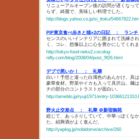
リニューアルオープン後の訪問が遅くなっ
らず、綺麗で、美味しい料理でした。
http://blogs.yahoo.co.jp/si_ttoku/54667822.htm
PIP東京食べ歩きと猫×2の日記 ：
ランチ
センスのいいインテリアに囲まれて洗練さ
く、コレ、想像以上に心を豊かにしてくれま
http://tokyo-food-neko2.cocolog-
nifty.com/blog/2008/04/post_9f26.html
デブで悪いか！ ：
礼華
白い！予想と違った白濁色のあんかけ。具
豪華食材。野菜やイカも入って具沢山。麺
チの部分のコントラストが面白い。
http://ameblo.jp/ryuji1971/entry-10366121310.
野火止交差点 ：
礼華 ＠新宿御苑
総じて、あっさりしていて、中華っぽくな
た。紹興酒がよく進んだ。
http://yaplog.jp/nobidome/archive/260