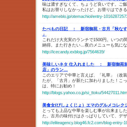
味は濃すぎなくて、ちょうど良いです。ご
私はお替りしなかったけど、お替りはでき
http://ameblo.jp/otemachiol/entry-1016287257
たべもの日記 ：
新宿御苑・古月「秋な
」
これだけ大充実のランチで1500円。いつの
納得。また行きたい…夜のメニューも気に
http://icecandy.exblog.jp/7564639/
美味しいネタ 仕入れました ：
新宿御苑
店」のラン…
このエリアで中華と言えば、「礼華」（改
たが、「古月」が新たに加わりました！こ
は、特にお勧め！
http://blogs.yahoo.co.jp/si_ttoku/54427011.htm
美食女(びしょくじょ）エマのグルメコレク
とっても上品な中華を楽しむ事が出来まし
た。古月の味付けはさっぱりしていて、デ
http://eliteagency.blog46.fc2.com/blog-entry-1