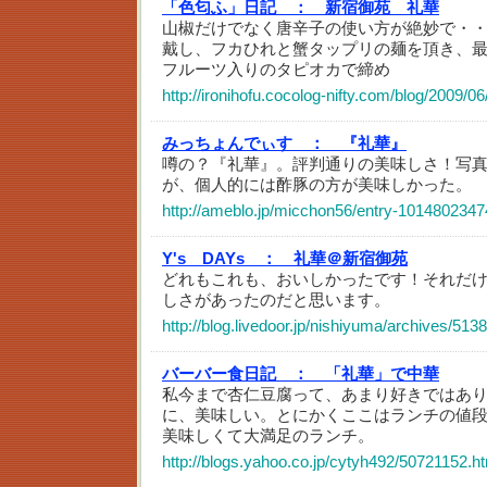
「色匂ふ」日記 ：
新宿御苑 礼華
山椒だけでなく唐辛子の使い方が絶妙で・
戴し、フカひれと蟹タップリの麺を頂き、
フルーツ入りのタピオカで締め
http://ironihofu.cocolog-nifty.com/blog/2009/0
みっちょんでぃす ：
『礼華』
噂の？『礼華』。評判通りの美味しさ！写
が、個人的には酢豚の方が美味しかった。
http://ameblo.jp/micchon56/entry-1014802347
Y's DAYs ：
礼華＠新宿御苑
どれもこれも、おいしかったです！それだ
しさがあったのだと思います。
http://blog.livedoor.jp/nishiyuma/archives/513
バーバー食日記 ：
「礼華」で中華
私今まで杏仁豆腐って、あまり好きではあ
に、美味しい。とにかくここはランチの値
美味しくて大満足のランチ。
http://blogs.yahoo.co.jp/cytyh492/50721152.h