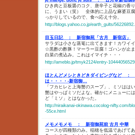
ひき肉と豆板醤のコク、唐辛子と花椒の香
に、うまい（笑） 全体的に上品な麻婆豆
っかりしているので、食べ応え十分。
http://blogs.yahoo.co.jp/earth_gults/56226892
目玉日記 ：
新宿御苑「古月 新宿店」
サラダは小さな蒸篭に出てきます！カワイ
☆黒酢の酢豚！マーラー豆腐！ゴハンが止
白菜の煮込み。これはイマイチ・・・
http://ameblo.jp/tmyk2124/entry-10444056529
ほとんどメシときどきダイビングなど ：
は・・・・-新宿御…
「フカヒレと上海蟹のスープ」、ミソはは
蟹はやっぱミソだよな。確かにメニューに
ど「ミソ」とはなかった。
http://niraikanai-okinawa.cocolog-nifty.com/bl
-55ce.html
メモメモメモ ：
新宿御苑前 古月 中華
コースが四種類のみ。稲穂を低温であげて