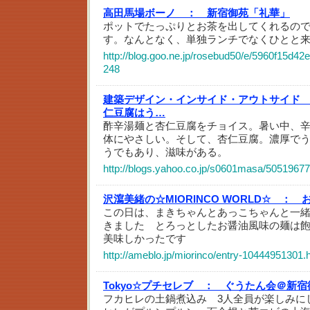
高田馬場ボーノ ：
新宿御苑「礼華」
ポットでたっぷりとお茶を出してくれるの
す。なんとなく、単独ランチでなくひとと
http://blog.goo.ne.jp/rosebud50/e/5960f15d
248
建築デザイン・インサイド・アウトサイド
仁豆腐はう…
酢辛湯麺と杏仁豆腐をチョイス。暑い中、
体にやさしい。そして、杏仁豆腐。濃厚で
うでもあり、滋味がある。
http://blogs.yahoo.co.jp/s0601masa/50519677
沢瀉美緒の☆MIORINCO WORLD☆ ：
この日は、まきちゃんとあっこちゃんと一
きました とろっとしたお醤油風味の麺は
美味しかったです
http://ameblo.jp/miorinco/entry-10444951301.
Tokyo☆プチセレブ ：
ぐうたん会＠新宿
フカヒレの土鍋煮込み 3人全員が楽しみに