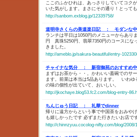
ここのふかひれは、あっさりしていてコク
いた気がします。まさにその通り！とっても
http://sanbom.exblog.jp/12339758/
道明寺さくらの美道楽日記 ：
モダンな
ランチは平日は1050円のメニューからありま
円 真珠5250円、翡翠7350円のコースに
きました。
http://ameblo.jp/sakura-beautiful/entry-10233
チャイナな気分 ：
新宿御苑のおすすめ
まずはお茶から・・。かわいい蓋碗でのサ
ます。前菜は本当は5品あります。 いわゆ
の味の個性が出ていて、おいしい。
http://jkochaye.blog53.fc2.com/blog-entry-86.
ちんじゅう日記 ：
礼華でdinner
帰りに遠方からという事で中国茶をおみや
も嬉しかったです 必ずまた行きたいお店で
http://chinnzyuu.cocolog-nifty.com/blog/2008/