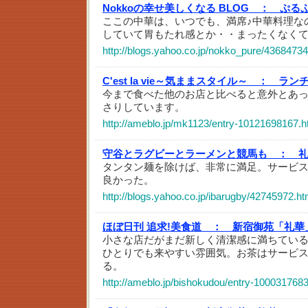
Nokkoの幸せ美しくなる BLOG ：
ぷる
ここの中華は、いつでも、満席♪中華料理な
していて胃もたれ感とか・・まったくなく
http://blogs.yahoo.co.jp/nokko_pure/43684734
C'est la vie～気ままスタイル～ ：
ラン
今まで食べた他のお店と比べると意外とあ
さりしています。
http://ameblo.jp/mk1123/entry-10121698167.h
守谷とラグビーとラーメンと競馬も ：
タンタン麺を除けば、非常に満足。サービ
良かった。
http://blogs.yahoo.co.jp/ibarugby/42745972.ht
ほぼ日刊 追求!美食道 ：
新宿御苑「礼華
小さな店だがまだ新しく清潔感に満ちてい
ひとりでも来やすい雰囲気。お茶はサービ
る。
http://ameblo.jp/bishokudou/entry-100031768