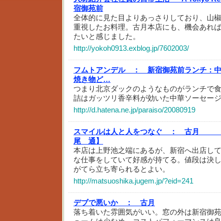
宿御苑前
全体的に見た目よりあっさりしており、山
重視したお料理。古月本店にも、機会あれ
たいと感じました。
http://yokoh0913.exblog.jp/7602003/
フムトアンデル ：
新宿御苑前ランチ：中
焼き物ど…
つまり北京ダックのようなものがランチで
詰はガッツリ香辛料が効いた中華ソーセー
http://d.hatena.ne.jp/paraiso/20080919
スマイルは人と人をつなぐ ：
古月 【
尾 通】
本店は上野池之端にあるが、新宿へ出店し
な仕事をしていて好感が持てる。値段は決
がてら立ち寄られるとよい。
http://matsuoshika.jugem.jp/?eid=241
デブで悪いか ：
古月
落ち着いた雰囲気がいい。窓の外は新宿御