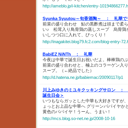
http://ameblo.jp/i-kitchen/entry-10194866277.
Syunka Syuutou～旬香酒陶～ ：
礼華で
前菜の盛り合わせ 鮎の黒酢煮は頭まで柔
い♪ 松茸入り鳥骨鶏の蒸しスープ 烏骨鶏
いしつつ口に入れて、びっくり！
http://inagakitei.blog79.fc2.com/blog-entry-72.
BabiEZ NiNTh ：
礼華
今夜は中華で誕生日お祝いだよ。棒棒鶏の
前菜の盛り合わせと、極上のコラーゲン入
スープ。（←絶品でした）
http://d.hatena.ne.jp/babiemac/20090117/p1
川上みゆきのミユキクッキングサロン ：
誕生日会＞
いつもならガッとした中華も大好きですが
ょっとお上品な中華へ グリーンパパイヤか
黄色のパパイヤ！うーん、うまい！
http://mcs.blog.so-net.ne.jp/2008-10-16