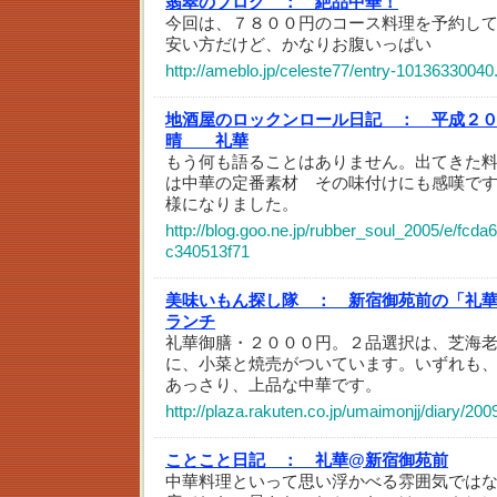
翡翠のブログ ：
絶品中華！
今回は、７８００円のコース料理を予約して
安い方だけど、かなりお腹いっぱい
http://ameblo.jp/celeste77/entry-10136330040
地酒屋のロックンロール日記 ：
平成２
晴 礼華
もう何も語ることはありません。出てきた
は中華の定番素材 その味付けにも感嘆です
様になりました。
http://blog.goo.ne.jp/rubber_soul_2005/e/fc
c340513f71
美味いもん探し隊 ：
新宿御苑前の「礼
ランチ
礼華御膳・２０００円。２品選択は、芝海
に、小菜と焼売がついています。いずれも
あっさり、上品な中華です。
http://plaza.rakuten.co.jp/umaimonjj/diary/20
ことこと日記 ：
礼華@新宿御苑前
中華料理といって思い浮かべる雰囲気では