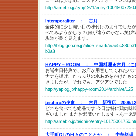
ュームは少なめ。コストパフォーマンスは
http://ameblo.jp/ryuji1971/entry-10048007290.
Intemporaliter ：
古月
全体的に少し濃い目の味付けのようでした
べてみようかしら？(何が違うのかな…笑)
歩道が良く見えます。
http://blog.goo.ne.jp/alice_snark/e/ae5c88bb
b9a8
HAPPY－ROOM ：
中国料理★古月（こ
お誕生日特典で、お店が用意してくれたバ
ナナを揚げ、たっぷりの水あめをかけたも
きましたが、それでも、アツアツでした
http://yaplog.jp/happy-room2914/archive/125
teichiroの夕食 ：
古月 新宿店 2008/12
どれを食べても絶品です 今日は特に鶏肉味
ざいました またお邪魔いたします～あー来
http://ameblo.jp/teichiro/entry-10175061759.ht
大手町OLの日々のこととか ：
中華料理