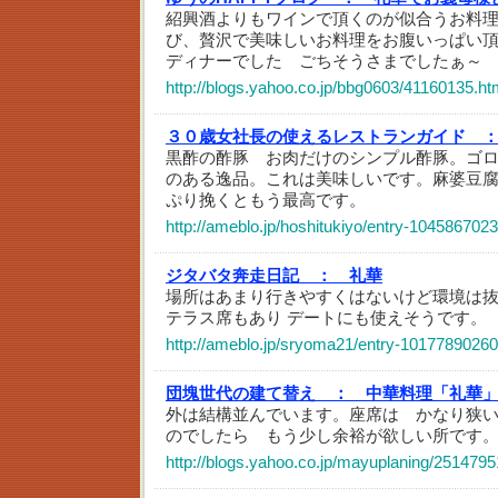
紹興酒よりもワインで頂くのが似合うお料
び、贅沢で美味しいお料理をお腹いっぱい頂
ディナーでした ごちそうさまでしたぁ～
http://blogs.yahoo.co.jp/bbg0603/41160135.ht
３０歳女社長の使えるレストランガイド 
黒酢の酢豚 お肉だけのシンプル酢豚。ゴ
のある逸品。これは美味しいです。麻婆豆
ぷり挽くともう最高です。
http://ameblo.jp/hoshitukiyo/entry-104586702
ジタバタ奔走日記 ：
礼華
場所はあまり行きやすくはないけど環境は
テラス席もあり デートにも使えそうです。
http://ameblo.jp/sryoma21/entry-10177890260
団塊世代の建て替え ：
中華料理「礼華
外は結構並んでいます。座席は かなり狭
のでしたら もう少し余裕が欲しい所です
http://blogs.yahoo.co.jp/mayuplaning/2514795