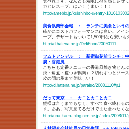
食べれます。なんとも素敵に秋を感じさせ
カヒレスープ。はい！うまい！！！
http://ameblo.jp/kuishinbo-u/entry-101610300
美食倶楽部会報 ：
ランチに美食という
確かにコストパフォーマンスは良い。メイン
ープ、デザートもついて1,500円なら安い
http://d.hatena.ne.jp/DeliFood/20090111
フムトアンデル ：
新宿御苑前ランチ：中
腐・香港風…
こちらも定番メニューの香港風焼き物どん
焼・角煮・皮つき鴨肉）２切れずつとソー
皮の間の脂まで美味しい！
http://d.hatena.ne.jp/paraiso/20081110#p1
だって東京 ：
カニとカニとカニ
蟹様は言うまでもなく、すべて食べ終わる
す。ああ、写真見てるだけでまた食べたく
http://una-kaeru.blog.ocn.ne.jp/index/2008/11
人材紹介会社社員の日常生活 - A Tokyo Recr