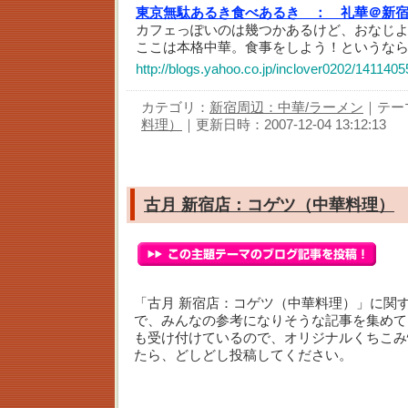
東京無駄あるき食べあるき ：
礼華＠新
カフェっぽいのは幾つかあるけど、おなじ
ここは本格中華。食事をしよう！というな
http://blogs.yahoo.co.jp/inclover0202/1411405
カテゴリ：
新宿周辺：中華/ラーメン
｜テー
料理）
｜更新日時：2007-12-04 13:12:13
古月 新宿店：コゲツ（中華料理）
「古月 新宿店：コゲツ（中華料理）」に関
で、みんなの参考になりそうな記事を集めて
も受け付けているので、オリジナルくちこみ
たら、どしどし投稿してください。