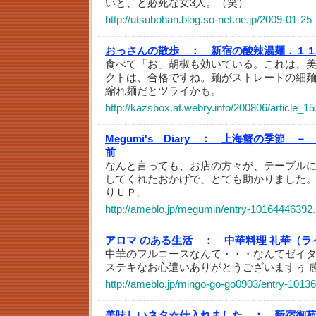
いと、と必死な女3人。（笑）
http://utsubohan.blog.so-net.ne.jp/2009-01-25
おっさんの散歩 ：
新宿の酸辣湯麺．１
食べて「お」胡椒も効いている。これは、
クトは、合格ですね。麺がストレートの細
縮れ麺だとツライかも。
http://kazsbox.at.webry.info/200806/article_15
Megumi's Diary ：
上海蟹の季節 － 
前
なんと言っても、お店の方々が、テーブル
してくれたおかげで、とても助かりました
りＵＰ。
http://ameblo.jp/megumin/entry-10164446392.
アロマ のある生活 ：
中華料理 礼華（ラ
中華のフルコースなんて・・・なんてゼイタ
ステキなお心遣いありがとうございますぅ 
http://ameblo.jp/mingo-go-go0903/entry-1013
美味しいネタ☆仕入れました ：
新宿御