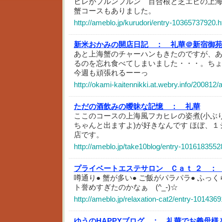
ヒレがプルンプルン 百合根と芝エビの上
蟹コースもありました。
http://ameblo.jp/kurudori/entry-10365737920.h
新米おかみの開店日記 ：
礼華＠新宿御
あと上海蟹のチャーハンもきたのですが、
るのを忘れ食べてしまいました・・・。ち
今週も頑張れるーーっ
http://okami-kaitennikki.at.webry.info/200812/a
ただの酒飲みの曖昧な記憶 ：
礼華
ここのコースの上海風フカヒレの姿煮(小ぶ
ちゃんと出ますよ)が好きなんです ほぼ、
店です。
http://ameblo.jp/take10blog/entry-1016183552
プライベートエステサロン Ｃａｔ ２ ：
噂通り● 蟹が多い● ご飯がパラパラ● ふっ
ト誉めすぎたのかなぁ (^_-)☆
http://ameblo.jp/relaxation-cat2/entry-101436
ゆうのHAPPYブログ ：
礼華でお義母様