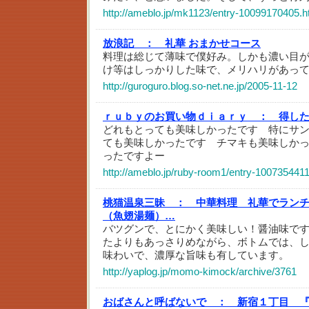
http://ameblo.jp/mk1123/entry-10099170405.h
放浪記 ：
礼華 おまかせコース
料理は総じて薄味で僕好み。しかも濃い目
け等はしっかりした味で、メリハリがあっ
http://guroguro.blog.so-net.ne.jp/2005-11-12
ｒｕｂｙのお買い物ｄｉａｒｙ ：
得した
どれもとっても美味しかったです 特にサ
ても美味しかったです チマキも美味しか
ったですよー
http://ameblo.jp/ruby-room1/entry-100735441
桃猫温泉三昧 ：
中華料理 礼華でラン
（魚翅湯麺）…
バツグンで、とにかく美味しい！醤油味で
たよりもあっさりめながら、ボトムでは、
味わいで、濃厚な旨味も有しています。
http://yaplog.jp/momo-kimock/archive/3761
おばさんと呼ばないで ：
新宿１丁目 