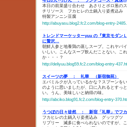
今日のいっぴん ：
ランチコース・真珠@
本日の前菜盛り合わせ あさりとポロ葱の
チリソース フカヒレの土鍋入り姿煮込み
特製アンニン豆腐
http://abuyasu.blog2.fc2.com/blog-entry-2485
トレンドマーケッターyuu の『東京モダン
に贅沢…
朝鮮人参と地養鶏の蒸しスープ。これヤバ
いしい。こんなスープ飲んだことない。こ
か・・・？
http://deliyuu.blog59.fc2.com/blog-entry-437.h
スイーツの夢 ：
礼華 （新宿御苑）
エバミルクが入っているかな？スプーンを
のように思いましたが、口に入れるとすっ
い。うん、美味しいと納得の味。
http://abciko.blog91.fc2.com/blog-entry-370.h
うつぼの日々徒然 ：
新宿「礼華」でフカ
フカヒレの土鍋入り姿煮込み グッツグツ
リプリー 滅多に食べられないのですが、