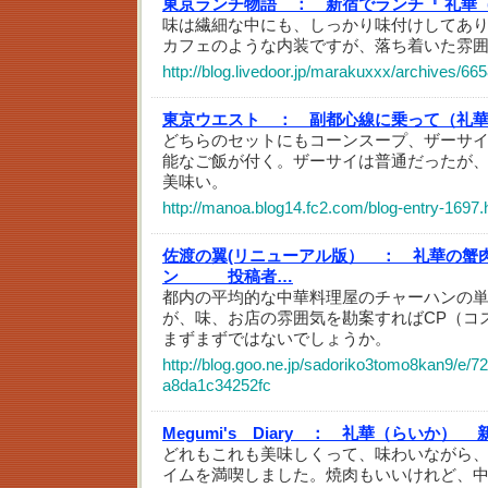
東京ランチ物語 ：
新宿でランチ『 礼華
味は繊細な中にも、しっかり味付けしてあ
カフェのような内装ですが、落ち着いた雰
http://blog.livedoor.jp/marakuxxx/archives/66
東京ウエスト ：
副都心線に乗って（礼華
どちらのセットにもコーンスープ、ザーサ
能なご飯が付く。ザーサイは普通だったが
美味い。
http://manoa.blog14.fc2.com/blog-entry-1697.
佐渡の翼(リニューアル版） ：
礼華の蟹
ン 投稿者…
都内の平均的な中華料理屋のチャーハンの
が、味、お店の雰囲気を勘案すればCP（コ
まずまずではないでしょうか。
http://blog.goo.ne.jp/sadoriko3tomo8kan9/e
a8da1c34252fc
Megumi's Diary ：
礼華（らいか） 
どれもこれも美味しくって、味わいながら
イムを満喫しました。焼肉もいいけれど、