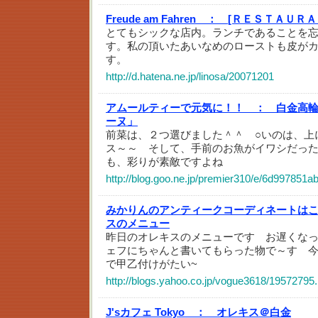
Freude am Fahren ：
[ＲＥＳＴＡＵＲＡ
とてもシックな店内。ランチであることを
す。私の頂いたあいなめのローストも皮が
す。
http://d.hatena.ne.jp/linosa/20071201
アムールティーで元気に！！ ：
白金高輪
ーヌ」
前菜は、２つ選びました＾＾ ○いのは、上
ス～～ そして、手前のお魚がイワシだっ
も、彩りが素敵ですよね
http://blog.goo.ne.jp/premier310/e/6d99785
みかりんのアンティークコーディネートは
スのメニュー
昨日のオレキスのメニューです お遅くな
ェフにちゃんと書いてもらった物で～す 
で甲乙付けがたい~
http://blogs.yahoo.co.jp/vogue3618/19572795.
J'sカフェ Tokyo ：
オレキス＠白金