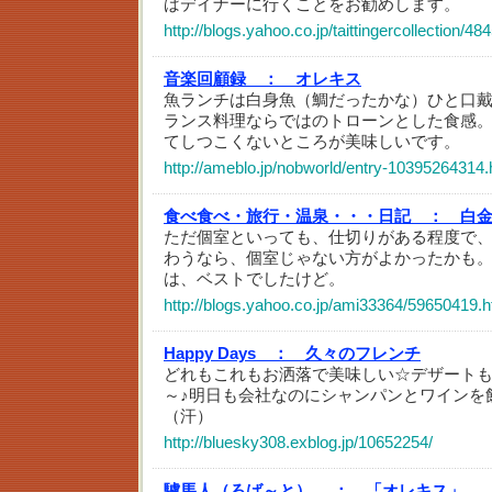
ばデイナーに行くことをお勧めします。
http://blogs.yahoo.co.jp/taittingercollection/4
音楽回顧録 ：
オレキス
魚ランチは白身魚（鯛だったかな）ひと口
ランス料理ならではのトローンとした食感
てしつこくないところが美味しいです。
http://ameblo.jp/nobworld/entry-10395264314.
食べ食べ・旅行・温泉・・・日記 ：
白金
ただ個室といっても、仕切りがある程度で
わうなら、個室じゃない方がよかったかも
は、ベストでしたけど。
http://blogs.yahoo.co.jp/ami33364/59650419.h
Happy Days ：
久々のフレンチ
どれもこれもお洒落で美味しい☆デザート
～♪明日も会社なのにシャンパンとワインを
（汗）
http://bluesky308.exblog.jp/10652254/
驢馬人（ろば～と） ：
「オレキス」