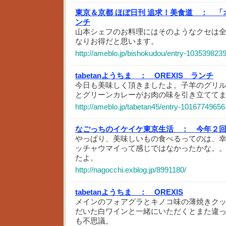
東京＆京都 ほぼ日刊 追求！美食道 ：
「
ンチ
山本シェフのお料理にはそのようなクセは
なりお得だと思います。
http://ameblo.jp/bishokudou/entry-103539823
tabetanようちま ：
OREXIS ランチ
今日も美味しく頂きましたよ。子羊のグリ
とグリーンカレーがお肉の味を引き立てて
http://ameblo.jp/tabetan45/entry-10167749656
なごっちのイケイケ東京生活 ：
今年２回
やっぱり、美味しいもの食べるってのは、
ッチャウマイって感じではなかったかな。
たよ。
http://nagocchi.exblog.jp/8991180/
tabetanようちま ：
OREXIS
メインのフォアグラとキノコ味の薄焼きク
だいた白ワインと一緒にいただくとまた違
も不思議。