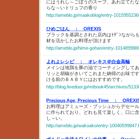
にはうれし～ごぼうのスープ、あわ立てたな
らな～いトリュフの香り
http://ameblo.jp/maakoblog/entry-1015955236
ひめごはん ：
OREXIS
ブラックを基調とされた店内はﾓﾀﾞﾝながら
材を活かしたお料理が頂けます
http://ameblo.jp/hime-gohan/entry-101489988
よれよレシピ ：
オレキス＠白金高輪
メインは地鶏を豚の油でコーティングして
リッと胡椒がきいてこれまた納得のお味で
ける前のＢＡＢＹにはおすすめです。
http://blog.livedoor.jp/mtbook45/archives/513
Precious Age, Precious Time ：
OREXI
お料理はアミューズ・ブッシュからデセー
に作られており、どれも見て楽しく、口に
し～い。
http://ameblo.jp/wakoako/entry-10040599847.