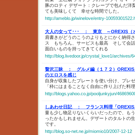
豚のロティ デザート：クレープで包んだ洋
ても美味しくて 幸せな時間でした。
http://ameblo.jp/winelove/entry-10059301522.
大人の女って･･･ ：
東京 ～OREXIS
肩書きがどうのこうのよりもとにかく納得
ス もちろん、サービスも最高 そして会
面白いものを持ってきてくれる
http://blog.livedoor.jp/crystal_love1/archives
贅沢三昧 ：
グルメ編（１７２）OREXI
のエロスを感じ
自身が収集したプレートを使い分け、プレ
「枠にはまることなく自由に作り上げた料
http://blogs.yahoo.co.jp/pooljunkyjun/4686960
しあわせ日記 ：
フランス料理「OREXI
量も少し物足りないくらいだったので、も
ったかもしれません。デザートのタルトの
です。
http://blog.so-net.ne.jp/miomio10/2007-12-12