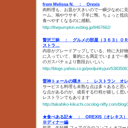
from Melissa N. ：
Orexis
肉料理も、お皿が大きいので一瞬少なめに
ーム。鳩やウサギ、子羊に鴨、ちょっと抵
食べやすくなるのに感動。
http://thepumpkin.exblog.jp/8467662/
贅沢三昧 ：
グルメの部屋（３６３）Ｏ
ストラ…
内容がグレードアップしている。特に大好
に入っていて、量的にも満足でいままで一
のガスパチョより数段おいしい。
http://blogs.yahoo.co.jp/pooljunkyjun/5383506
雷神トォールの嘆き ：
レストラン オ
サービスも料理も未熟な点は多々あると思
な点があるのが、成長する行程が嬉しく思
レストランでもあります
http://takahiko-kikuchi.cocolog-nifty.com/blo
★食べある記★ ：
OREXIS（オレキ
※ディナー編
前菜 生牡蠣 フォアグラのコンフィ オマー