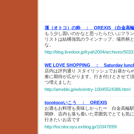
漢（オトコ）の粋 ：
OREXIS （白金
もう少し固いのかなと思ったらだいぶフラ
リストは結構強気のラインナップ、場所柄
な。
http://blog.livedoor.jp/kyah2004/archives/503
WE LOVE SHOPPING ：
Saturday lun
店内は評判通り スタイリッシュでお昼からmo
奏に期待が広がります。行き付けとさせて
つ増えました
http://ameblo.jp/wls/entry-10045524386.html
tocotocoいこう ：
OREXIS
お酒もお料理も美味しかったー 白金高輪
閑静、店内も落ち着いた雰囲気でとても気
行きたいお店です
http://tocotocoyu.exblog.jp/10347699/