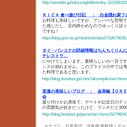
http://ameblo.jp/tokyonightlife/entry-10156616
ＲＩＣＡ 食べ遊び日記 ：
白金隠れ家フ
お料理も美味しいですが、アンバーな照明
た感じだし、店内静かめなのでゆっくり語
ですね！
http://blog.goo.ne.jp/rikanisi/e/aba372d6796
タイ・バンコクの詳細情報はちんちくりん
チレストラ…
にやけてしまいます。素晴らしいの一言で
ンスが崩れません。このプライスの中では
た料理であると思います。
http://blog.livedoor.jp/chinchikurinpiko/archiv
茉連の美味しいブログ ：
金高輪【ＯＲ
会
盛り付けがお洒落で、デートや記念日のデ
の雰囲気が好きだったけど、ランチだと300
http://blog.livedoor.jp/jasren/archives/5079604
カテゴリ：
目黒周辺：洋食/欧風料理
｜テー