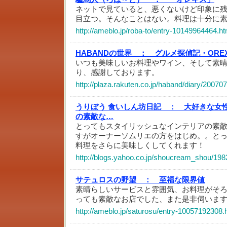
ネットで見ていると、悪くないけど印象に
目立つ。そんなことはない。料理は十分に
http://ameblo.jp/roba-to/entry-10149964464.ht
HABANDの世界 ：
グルメ探偵記・OREXIS
いつも美味しいお料理やワイン、そして素
り、感謝しております。
http://plaza.rakuten.co.jp/haband/diary/20070
うりぼう 食いしん坊日記 ：
大好きな女
の素敵な…
とってもスタイリッシュなインテリアの素
すがオーナーソムリエの方をはじめ。。と
料理をさらに美味しくしてくれます！
http://blogs.yahoo.co.jp/shoucream_shou/198
サテュロスの野望 ：
至福な限界値
素晴らしいサービスと雰囲気、お料理がそろ
っても素敵なお店でした、また是非伺いま
http://ameblo.jp/saturosu/entry-10057192308.