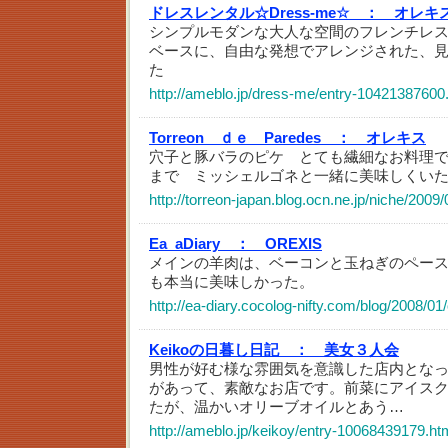
ドレスレンタル☆Dress-me☆ ：
オレキス
シンプルモダンな大人な空間のフレンチレ
ベースに、自由な発想でアレンジされた、
た
http://ameblo.jp/dress-me/entry-10421387600
Torreon ｄｅ Paredes ：
オレキス
穴子と豚バラのピケ とても繊細なお料理
まで ミッシェルゴネと一緒に美味しくい
http://torreon-japan.blog.ocn.ne.jp/niche/2009
Ea_aDiary ：
OREXIS
メインの羊肉は、ベーコンと玉ねぎのペー
も本当に美味しかった。
http://ea-diary.cocolog-nifty.com/blog/2008/01
Keikoの日暮し日記 ：
美女３人会
男性が好む様な雰囲気を意識した店内とな
があって、素敵なお店です。前菜にアイス
たが、温かいオリーブオイルとあう…
http://ameblo.jp/keikoy/entry-10068439179.ht