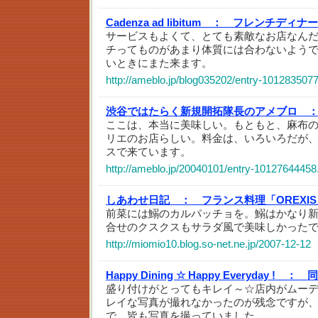
Cadenza ad libitum ：
フレンチディナー
サービスもよくて、とても素敵なお店なん
チってものがあまり体質には合わないよう
いときにまた来ます。
http://ameblo.jp/blog035202/entry-101283507
渋谷ではたらく新規開拓隊長のアメブロ 
ここは、本当に美味しい。もともと、麻布
リエのお店らしい。料金は、いろいろだが
スで来ています。
http://ameblo.jp/20040101/entry-10127644458
しあわせ日記 ：
フランス料理「OREXI
前菜には鰯のカルパッチョを。鰯はかなり
合せのクスクスもサラダ風で美味しかった
http://miomio10.blog.so-net.ne.jp/2007-12-12
Happy Dining ☆ Happy Everyday ! ：
同
盛り付けがとってもキレイ～☆店内がムー
レイな写真が撮れなかったのが残念ですが
で、皆も写真を撮っていました。