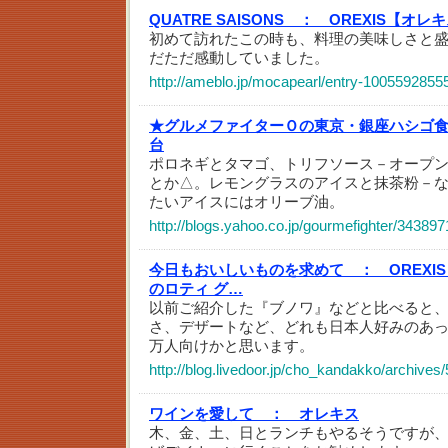
QUATRE SAISONS ：
OREXIS【オレ
初めて訪れたこの時も、料理の美味しさと
だただ感動していました。
http://ameblo.jp/mocapearl/entry-1005592855
★グルメファイターＯの東京・銀座ハシゴ
台
ポロネギとタマゴ、トリフソース－オープ
とか△。レモングラスのアイスと抹茶粉－
たいアイスにはオリーブ油。
http://blogs.yahoo.co.jp/gourmefighter/343897
今日もおいしいものを求めて ：
OREX
のロティ グ…
以前ご紹介した『ブノワ』などと比べると
さ、デザートなど、どれも日本人好みのあ
万人向けかと思います。
http://blog.livedoor.jp/cho_kandakko/archives
ワインを愛して ：
オレキス
木、金、土、日とランチもやるそうですが