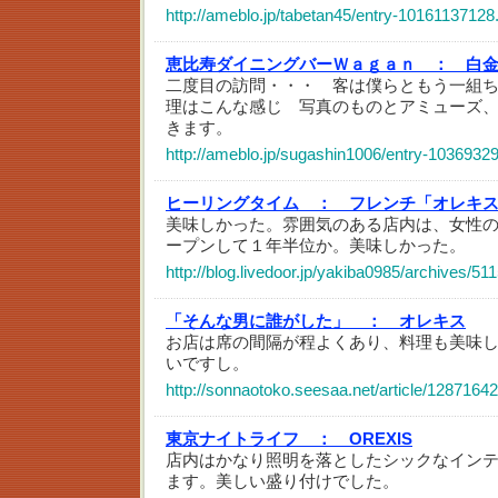
http://ameblo.jp/tabetan45/entry-10161137128
恵比寿ダイニングバーＷａｇａｎ ：
白
二度目の訪問・・・ 客は僕らともう一組
理はこんな感じ 写真のものとアミューズ
きます。
http://ameblo.jp/sugashin1006/entry-1036932
ヒーリングタイム ：
フレンチ「オレキ
美味しかった。雰囲気のある店内は、女性
ープンして１年半位か。美味しかった。
http://blog.livedoor.jp/yakiba0985/archives/51
「そんな男に誰がした」 ：
オレキス
お店は席の間隔が程よくあり、料理も美味
いですし。
http://sonnaotoko.seesaa.net/article/1287164
東京ナイトライフ ：
OREXIS
店内はかなり照明を落としたシックなイン
ます。美しい盛り付けでした。