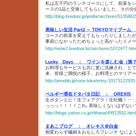
私は五千円のランチコースにして、前菜を
ースの1品と交換してもらいました。その分
http://blog.livedoor.jp/jenifar/archives/5135861
美味しい生活 Part2 ～ TOKYOマイブーム
コースの前菜を変えてもらったりしました
事前になかったためちょっと高かったイメ
http://wine2.livedoor.biz/archives/1072477.htm
Lucky Days ：
ワインを楽しむ会（第７回
お料理もサービスも共に更に洗練され、と
来、皆様ご満悦の様子。お料理とのマリア
http://ameblo.jp/rose-toko/entry-10173122920
ベルギー滞在ドタバタ日記 ：
OREXIS
生ボタンエビ！生フォアグラ！生牡蠣！･･
っっっ！！！！これ､美味しくないはずないで
http://blogs.yahoo.co.jp/rtthana/49913552.html
まあこブログ ：
オレキス＠白金
相変わらず繊細＆おもしろフレンチ なによ