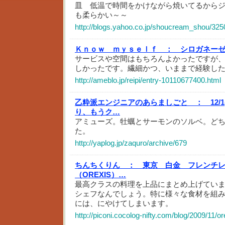
皿 低温で時間をかけながら焼いてるから
も柔らかい～～
http://blogs.yahoo.co.jp/shoucream_shou/325
Ｋｎｏｗ ｍｙｓｅｌｆ ：
シロガネー
サービスや空間はもちろんよかったですが
しかったです。繊細かつ、いままで経験し
http://ameblo.jp/reipi/entry-10110677400.html
乙粋派エンジニアのあらましごと ：
12
り、もうク…
アミューズ。牡蠣とサーモンのソルベ。ど
た。
http://yaplog.jp/zaquro/archive/679
ちんちくりん ：
東京 白金 フレンチ
（OREXIS）…
最高クラスの料理を上品にまとめ上げてい
シェフなんでしょう。特に様々な食材を組
には、にやけてしまいます。
http://piconi.cocolog-nifty.com/blog/2009/11/o