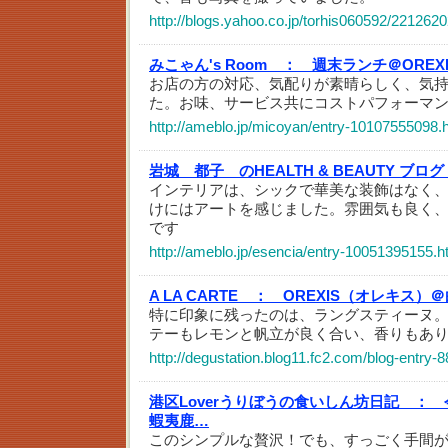
http://blogs.yahoo.co.jp/torhis060592/2212620
みこゃん's Room ：
週末ランチ＠OREX
お店の方の対応、気配りが素晴らしく、気
た。お味、サービス共にコストパフォーマンス
http://ameblo.jp/micoyan/entry-10107555098.
岩城 都子 のHEALTH & BEAUTY ブロ
インテリアは、シックで華美な装飾はなく
けにはアートを感じました。雰囲気も良く
です
http://ameblo.jp/esencia/entry-10051395155.h
A LA CARTE ：
OREXIS（オレキス）
特に印象に残ったのは、ラングスティーヌ
テーもレモンと帆立が良く合い、香りもあ
http://degustation.blog11.fc2.com/blog-entry-8
港区Loverうりぼうの食いしん坊日記 ：
蝦夷鹿…
このシンプルな贅沢！でも、すっごく手間