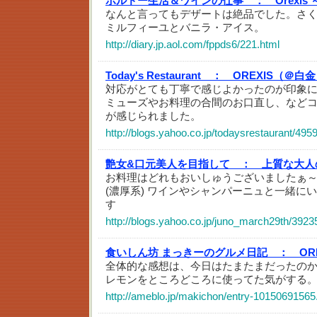
ボルドー生活＆ワインの仕事 ：
Orexi
なんと言ってもデザートは絶品でした。さ
ミルフィーユとバニラ・アイス。
http://diary.jp.aol.com/fppds6/221.html
Today's Restaurant ：
OREXIS（＠白
対応がとても丁寧で感じよかったのが印象
ミューズやお料理の合間のお口直し、など
が感じられました。
http://blogs.yahoo.co.jp/todaysrestaurant/495
艶女&口元美人を目指して ：
上質な大人
お料理はどれもおいしゅうございましたぁ
(濃厚系) ワインやシャンパーニュと一緒に
す
http://blogs.yahoo.co.jp/juno_march29th/3923
食いしん坊 まっきーのグルメ日記 ：
OR
全体的な感想は、今日はたまたまだったの
レモンをところどころに使ってた気がする
http://ameblo.jp/makichon/entry-10150691565