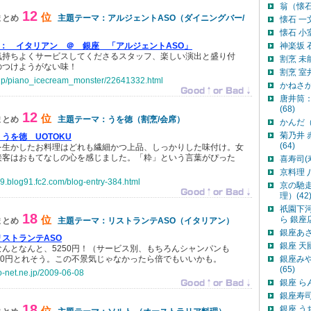
翁（懐石
12
位
まとめ
主題テーマ：アルジェントASO（ダイニングバー/
懐石 一
懐石 小
 ：
イタリアン ＠ 銀座 「アルジェントASO」
神楽坂 
気持ちよくサービスしてくださるスタッフ、楽しい演出と盛り付
割烹 未
のつけようがない味！
割烹 室
o.jp/piano_icecream_monster/22641332.html
かねさか
唐井筒
(68)
12
位
まとめ
主題テーマ：うを徳（割烹/会席）
かんだ（
菊乃井 
うを徳 UOTOKU
(64)
を生かしたお料理はどれも繊細かつ上品、しっかりした味付け。女
接客はおもてなしの心を感じました。「粋」という言葉がぴった
喜寿司(寿
京料理 
9.blog91.fc2.com/blog-entry-384.html
京の馳
理）(42
祇園下
18
位
ら 銀座
まとめ
主題テーマ：リストランテASO（イタリアン）
銀座あさみ
リストランテASO
銀座 天
んとなんと、5250円！（サービス別、もちろんシャンパンも
00円とれそう。この不景気じゃなかったら倍でもいいかも。
銀座み
(65)
so-net.ne.jp/2009-06-08
銀座 ら
銀座寿司
18
銀座 う
位