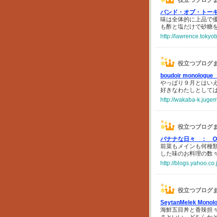
役立つブログ
バンド・オブ・トー
味は全体的に上品で
も酢と塩だけで砂糖
http://lawrence.toky
役立つブログ
boudoir monologu
やっぱり９月とはい
好きなわたしとして
http://wakaba-k.juge
役立つブログ
バナナな日々 ：
O
前菜もメインも何種
した味のお料理の数
http://blogs.yahoo.c
役立つブログ
SeytanMelek Mono
海鮮五目丼と香辣担