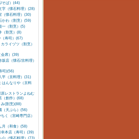
/そば）(44)
文字（懐石料理）(28)
室（懐石料理）(30)
石かわ（割烹）(59)
能一（割烹）(5)
井（割烹）(8)
（寿司）(67)
：カライヅツ（割烹）
会席）(39)
赤坂店（懐石/京料理）
司)(56)
八平（京料理）(31)
走 はんなりや（京料
)
河原レストランよねむ
店（創作）(68)
(割烹)(88)
國（天ぷら）(56)
やちく（宮崎専門店）
ん月（和食）(58)
幸本店（寿司）(39)
ち山（懐石料理）(73)