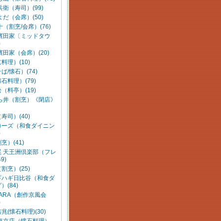
兵衛（寿司）(99)
よだ（会席）(50)
十（割烹/会席）(76)
 濱田家〔ミッドタウ
)
濱田家（会席）(20)
料理）(10)
ば/懐石）(74)
石料理）(79)
（料亭）(19)
あら井（割烹）《閉店》
寿司）(40)
ローズ（和食ダイニン
)
烹）(41)
尾 天王洲倶楽部（フレ
9)
割烹）(25)
ギハギ日比谷（和食ダ
）(84)
ARA（創作京風会
)
兆(懐石料理)(30)