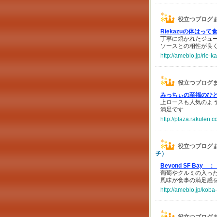
役立つブログ
Riekazuの体はっ
丁寧に焼かれたジュ
ソースとの相性が良
http://ameblo.jp/rie
役立つブログ
みっちぃの至福のひと
上ロースも人気のよう
満足です
http://plaza.rakuten.
役立つブログ
チ）
Beyond SF Bay ：
葡萄やクルミの入っ
風味が食事の満足感
http://ameblo.jp/kob