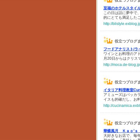
役立つブログ
至福のホテルスタイ
この日は話に夢中で
的にとても満足した
http://blistyle.exblog
役立つブログ
フードアナリスト/ラ
ワインとお料理のア
月20日からはクリ
http://moca.de-blog.j
役立つブログ
イタリア料理教室Curiosi
アミューズはバッカ
イスも的確だし、お
http://cucinamica.ex
役立つブログ
華蝶風月 Ｋａｏ’ｓ
大好きなお店で、毎