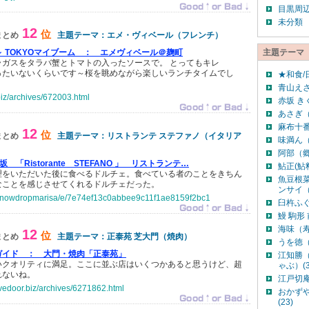
目黒周
未分類
12
位
まとめ
主題テーマ：エメ・ヴィベール（フレンチ）
 ～ TOKYOマイブーム ：
エメヴィベール＠麹町
主題テーマ
ラガスをタラバ蟹とトマトの入ったソースで。 とってもキレ
ったいないくらいです～桜を眺めながら楽しいランチタイムでし
★和食/
青山えさ
.biz/archives/672003.html
赤坂 き
あさぎ（
麻布十番
12
位
まとめ
主題テーマ：リストランテ ステファノ（イタリア
味満ん（
阿部（郷
坂 「Ristorante STEFANO 」 リストランテ…
鮎正(鮎料
理をいただいた後に食べるドルチェ。食べている者のことをきちん
魚豆根
なことを感じさせてくれるドルチェだった。
ンサイ（
jp/snowdropmarisa/e/7e74ef13c0abbee9c11f1ae8159f2bc1
臼杵ふぐ
鰻 駒形 
海味（寿
12
位
まとめ
主題テーマ：正泰苑 芝大門（焼肉）
うを徳（
ガイド ：
大門・焼肉「正泰苑」
江知勝
いクオリティに満足。ここに並ぶ店はいくつかあると思うけど、超
ゃぶ）(3
れないね。
江戸切庵(
ivedoor.biz/archives/6271862.html
おかず
(23)