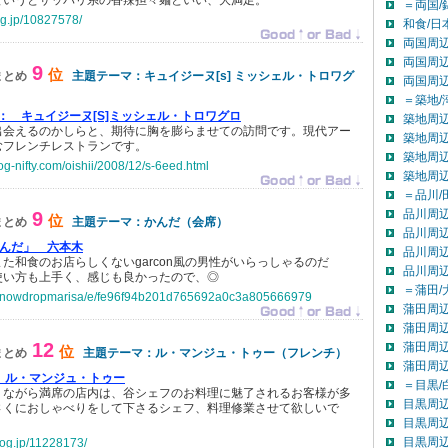
というとサッパリ系の香辣担々麺といい、大満足。
＝両国/
og.jp/10827578/
和食/日
両国周辺
両国周辺
9
位
まとめ
主題テーマ：キュイジーヌ[s] ミッシェル・トロワグ
両国周
＝築地/
：
キュイジーヌ[S]ミッシェル・トロワグロ
築地周辺
出会えるのかしらと、期待に胸を膨らませての訪問です。現代アー
築地周辺
むフレンチレストランです。
築地周辺
og-nifty.com/oishii/2008/12/s-6eed.html
築地周
＝品川/
品川周辺
9
位
まとめ
主題テーマ：かんだ（会席）
品川周辺
んだ」 六本木
品川周辺
た和食のお店らしくないgarcon風の男性がいらっしゃるのだ
品川周
使い方も上手く、感じも良かったので、◎
＝蒲田/
jp/snowdropmarisa/e/fe96f94b201d765692a0c3a805666979
蒲田周辺
蒲田周辺
12
蒲田周辺
位
まとめ
主題テーマ：ル・マンジュ・トゥー（フレンチ）
蒲田周
ル・マンジュ・トゥー
＝目黒/
りながら満席の店内は、谷シェフのお料理に魅了されるお客様が多
目黒周辺
さくにおしゃべりをして下さるシェフ、料理修業させて欲しいで
目黒周辺
目黒周辺
log.jp/11228173/