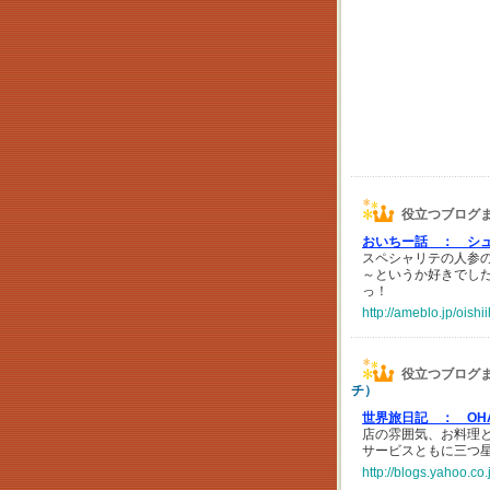
役立つブログ
おいちー話 ：
シュ
スペシャリテの人参
～というか好きでし
っ！
http://ameblo.jp/ois
役立つブログ
チ）
世界旅日記 ：
OH
店の雰囲気、お料理
サービスともに三つ
http://blogs.yahoo.c