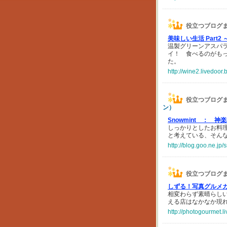
役立つブログ
美味しい生活 Part2
温製グリーンアスパ
イ！ 食べるのがも
た。
http://wine2.livedoor
役立つブログ
ン）
Snowmint ：
神楽
しっかりとしたお料
と考えている、そん
http://blog.goo.ne.
役立つブログ
しずる！写真グルメ
相変わらず素晴らし
える店はなかなか現
http://photogourmet.l