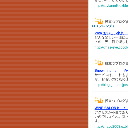
さといい、どちらか
http://seytanmlk.exbl
役立つブログ
ロ（フレンチ）
VIVA おいしい東京 
どんな楽しい一皿に
トの世界、目で楽し
http://xmas-eve.cocol
役立つブログ
Snowmint ：
「か
サービスは、これもま
が、お若いのに気の
http://blog.goo.ne.
役立つブログ
WINE SALON h ：
アクセスが不便であ
いのでしょうね。気
す。
http://chaco2008.exb