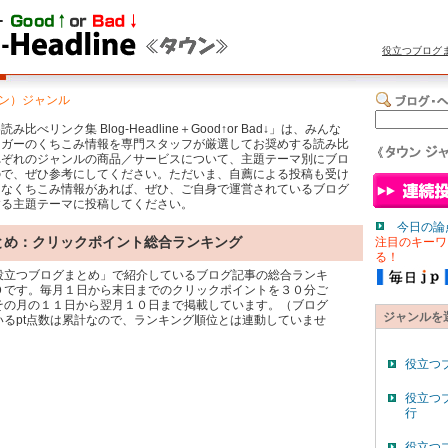
役立つブログ
ン）ジャンル
べリンク集 Blog-Headline＋Good↑or Bad↓」は、みんな
ロガーのくちこみ情報を専門スタッフが厳選してお奨めする読み比
れぞれのジャンルの商品／サービスについて、主題テーマ別にブロ
ので、ぜひ参考にしてください。ただいま、自薦による投稿も受け
りなくちこみ情報があれば、ぜひ、ご自身で運営されているブログ
する主題テーマに投稿してください。
今日の論
とめ：クリックポイント総合ランキング
注目のキーワ
る！
役立つブログまとめ」で紹介しているブログ記事の総合ランキ
０です。毎月１日から末日までのクリックポイントを３０分ご
その月の１１日から翌月１０日まで掲載しています。（ブログ
ジャンルを
いるpt点数は累計なので、ランキング順位とは連動していませ
役立つ
役立つ
行
役立つ