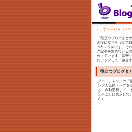
トップページ
>
（タウ
「役立つブログまとめ読み比
の役に立ちそうなブ
べリンク集です。そ
グ記事を集めている
付けています。耳寄
にアップして、該当
役立つブログま
タウンジャンルの「
ング人気順トップ５
とに自動更新して、
記事ごとに表示して
ん）