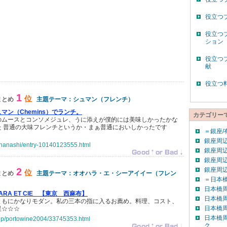
役立つ
役立つ
ション
役立つ
献
役立つ
1
位
まとめ
主題テーマ：シュマン（フレンチ）
マン（Chemins）でランチ。
カテゴリー
のムースとコンソメジュレ、うに添えが僕的には美味しかったかな
た 普通の大味フレンチというか・まぁ普通においしかったです
＝銀座/
銀座周辺
hiihanashi/entry-10140123555.html
銀座周辺
銀座周辺
2
銀座周
位
まとめ
主題テーマ：オオハラ・エ・シーアイイー（フレン
＝日本橋
日本橋
ARA ET CIE 【東京 西麻布】
日本橋
ともにかなりモダン。私の三本の指に入るお薦め。料理、コスト、
日本橋
星☆☆☆
日本橋
o.jp/portowine2004/33745353.html
ク