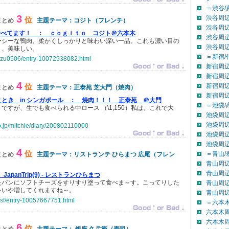
＝渋谷/
3
渋谷周辺
位
まとめ
主題テーマ：コジト（フレンチ）
渋谷周辺
て食べてます！ ：
ｃｏｇｉｔｏ コジト＠六本木
渋谷周辺
ーシーな鴨肉、柔かくしっかりと味わい深い一品。これも濃い目の
渋谷周
く、美味しい。
＝新宿/
-kazu0506/entry-10072938082.html
新宿周辺
新宿周辺
4
位
新宿周辺
まとめ
主題テーマ：正泰苑 芝大門（焼肉）
新宿周
とき in シンガポール ：
焼肉！！！ 正泰苑 ＠大門
＝池袋/
ですが、生でも食べられる中ロース （\1,150）私は、これで大
池袋周辺
池袋周辺
co.jp/mitchie/diary/200802110000
池袋周辺
池袋周
4
位
＝青山/
まとめ
主題テーマ：リストランテ ひらまつ 広尾（フレン
青山周辺
青山周辺
JapanTrip(9) - レストランひらまつ
たパンにソフトチーズをすりすり塗って食べま～す。こってりした
青山周辺
をいや増してくれますね～。
青山周
a-sf/entry-10057667751.html
＝六本木
六本木
六本木
6
位