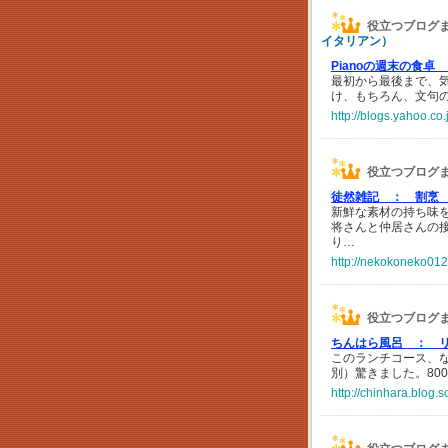
役立つブログ
イタリアン）
Pianoの週末の食卓
最初から最後まで、
け、もちろん、文句
http://blogs.yahoo.c
役立つブログ
徒然雑記 ：
割烹 
新鮮な素材の持ち味
将さんと仲居さんの
り…
http://nekokoneko012
役立つブログ
ちんはら風呂 ：
このランチコース、な
別）驚きました。80
http://chinhara.blog.