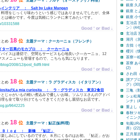
まとめ
主題テーマ：ソルト （オーストラリア料理）
銀座 久
ルインテリア ：
Salt by Luke Mangan
銀座 と
、料理をじっくり味わうという感じではありませんでしたが、全体
銀座 小
ことは確かです。今度は気軽にランチに来てみたいです。
玄冶店
.jp/10331588
ン〕(44
玄冶店 
18
湖月（京
位
まとめ
主題テーマ：クーカーニョ（フレンチ）
古拙（そ
イター百果のモカブロ ：
クーカーニョ
櫻川（懐
ドバイスは適切で、空間もサービスも心地良いク―カーニョ、12
茶寮一松
スマスメニューも登場するので、こちらも気になります。
茶寮 
p/blog/2008/12/post_6df9.html
(2)
さわ田（
讃アプ
18
位
まとめ
主題テーマ：ラ グラディスカ （イタリアン）
グ）(30
taのLa mia curiosita ：
ラ・グラディスカ 東京2食目
三亀（割
ラとじゃがいもの軽い煮込みで優しいお味。ソムリエさんのアドバ
シェ松
料理も全て取り分けてもってきてくださるし親切なお店です。
ンチ）(4
blog.jp/9642225
重よし（
春秋ツ
イニング
18
位
まとめ
主題テーマ：鮎正(鮎料理)
旬風UR
席）(22
 Ｂｌｏｇ ：
新橋 「鮎正」
正月屋吉
年楽しみにしているのですが、８月にくるのはお初。「鮎正」がお