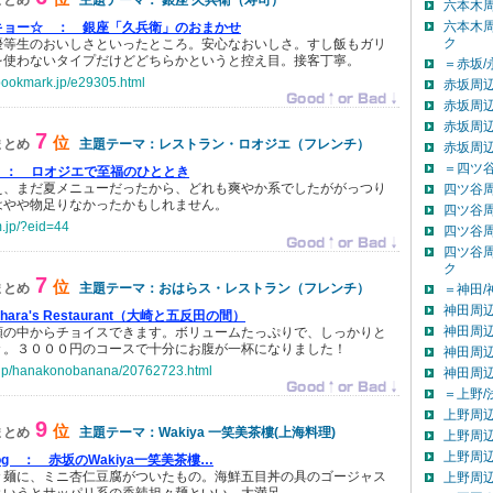
まとめ
主題テーマ： 銀座 久兵衛（寿司）
六本木
六本木
キョー☆ ：
銀座「久兵衛」のおまかせ
ク
優等生のおいしさといったところ。安心なおいしさ。すし飯もガリ
を使わないタイプだけどどちらかというと控え目。接客丁寧。
＝赤坂/
obookmark.jp/e29305.html
赤坂周辺
赤坂周辺
赤坂周辺
7
位
まとめ
主題テーマ：レストラン・ロオジエ（フレンチ）
赤坂周
＝四ツ谷
e ：
ロオジエで至福のひととき
え、まだ夏メニューだったから、どれも爽やか系でしたががっつり
四ツ谷
はやや物足りなかったかもしれません。
四ツ谷
m.jp/?eid=44
四ツ谷
四ツ谷
ク
7
位
まとめ
主題テーマ：おはらス・レストラン（フレンチ）
＝神田/
神田周辺
hara's Restaurant（大崎と五反田の間）
神田周辺
類の中からチョイスできます。ボリュームたっぷりで、しっかりと
々。３０００円のコースで十分にお腹が一杯になりました！
神田周辺
o.jp/hanakonobanana/20762723.html
神田周
＝上野/
上野周辺
9
位
まとめ
主題テーマ：Wakiya 一笑美茶樓(上海料理)
上野周辺
上野周辺
log ：
赤坂のWakiya一笑美茶樓…
々麺に、ミニ杏仁豆腐がついたもの。海鮮五目丼の具のゴージャス
上野周