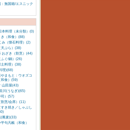
辺：無国籍/エスニック
日本料理（未分類）(0)
き（和食）(88)
くみ（懐石料理）(2)
天ぷら）(38)
 おざき（割烹）(44)
ふぐ/鍋）(26)
土料理）(38)
理)(68)
菜やまもと：ウオズコ
和食）(59)
 山田屋(43)
前川(うなぎ)(65)
司）(57)
割烹/会席）(11)
（すき焼き／しゃぶし
0)
蕎麦)(33)
や平句凡帳（和食）