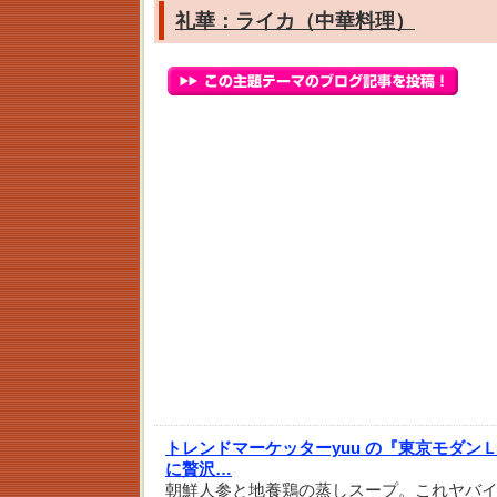
礼華：ライカ（中華料理）
トレンドマーケッターyuu の『東京モダン
に贅沢…
朝鮮人参と地養鶏の蒸しスープ。これヤバ