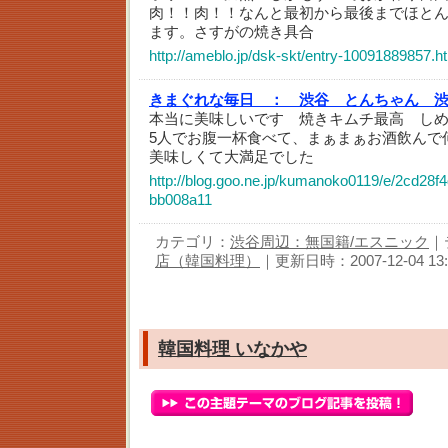
肉！！肉！！なんと最初から最後までほと
ます。さすがの焼き具合
http://ameblo.jp/dsk-skt/entry-10091889857.h
きまぐれな毎日 ：
渋谷 とんちゃん 
本当に美味しいです 焼きキムチ最高 し
5人でお腹一杯食べて、まぁまぁお酒飲んで何と
美味しくて大満足でした
http://blog.goo.ne.jp/kumanoko0119/e/2cd28
bb008a11
カテゴリ：
渋谷周辺：無国籍/エスニック
｜
店（韓国料理）
｜更新日時：2007-12-04 13:
韓国料理 いなかや