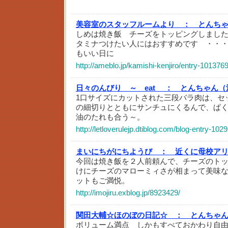
美容室のスタッフルームより ：
とんち
しめは焼き飯 チーズをトッピングしまし
タミナつけたい人にはおすすめです ・・
もいい日に
http://ameblo.jp/kamishi-kenjiro/entry-101376
日々のんびり ～ eat ：
とんちゃん（
1口サイズにカットされた三段バラ肉は、セ
の細切りとともにサンチュにくるんで、ぱ
油のたれも合う～。
http://letloverulejp.dtiblog.com/blog-entry-1029
まいにちがにちようび ：
近くに母校ア
今回は焼き飯を２人前頼んで、チーズのト
けにチーズのマローミィさが相まって美味
ットもご満悦。
http://imojiru.exblog.jp/8923429/
関田大輔☆ほのぼの日記☆ ：
とんちゃん
ボリューム満点 しかもすべておかわり自