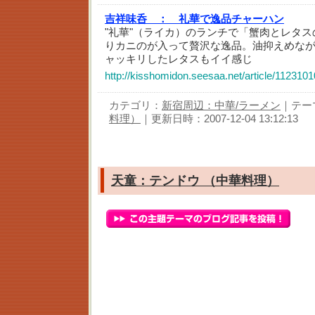
吉祥味呑 ：
礼華で逸品チャーハン
"礼華"（ライカ）のランチで「蟹肉とレタ
りカニのが入って贅沢な逸品。油抑えめな
ャッキリしたレタスもイイ感じ
http://kisshomidon.seesaa.net/article/1123101
カテゴリ：
新宿周辺：中華/ラーメン
｜テー
料理）
｜更新日時：2007-12-04 13:12:13
天童：テンドウ （中華料理）