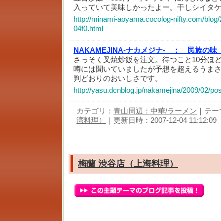
入っていて美味しかったよー。干しシイタ
http://minami-aoyama.cocolog-nifty.com/blog/
04f0.html
NAKAMEJINA-ナカメジナ- ：
民族の味
さっそく叉焼炒飯を注文。待つこと10分ほ
噂には聞いていましたが予想を超えるうま
判どおりのおいしさです。
http://yasu.dcnblog.jp/nakamejina/2009/02/po
カテゴリ：
青山周辺：中華/ラーメン
｜テー
湾料理）
｜更新日時：2007-12-04 11:12:09
梅蘭 渋谷店（上海料理）