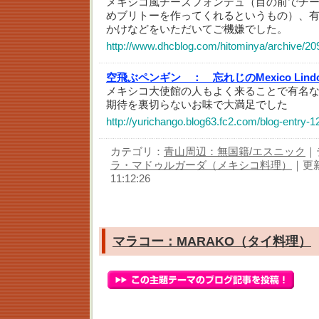
メキシコ風チーズフォンデュ（目の前でチ
めブリトーを作ってくれるというもの）、
かけなどをいただいてご機嫌でした。
http://www.dhcblog.com/hitominya/archive/20
空飛ぶペンギン ：
忘れじのMexico Lind
メキシコ大使館の人もよく来ることで有名
期待を裏切らないお味で大満足でした
http://yurichango.blog63.fc2.com/blog-entry-1
カテゴリ：
青山周辺：無国籍/エスニック
｜
ラ・マドゥルガーダ（メキシコ料理）
｜更新
11:12:26
マラコー：MARAKO（タイ料理）