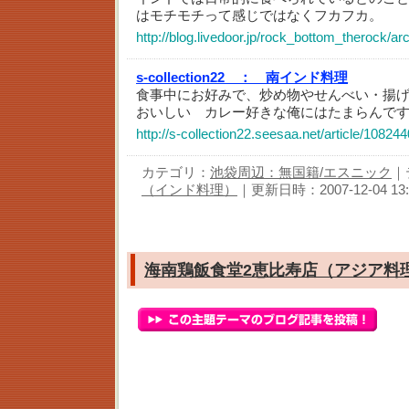
はモチモチって感じではなくフカフカ。
http://blog.livedoor.jp/rock_bottom_therock/a
s-collection22 ：
南インド料理
食事中にお好みで、炒め物やせんべい・揚
おいしい カレー好きな俺にはたまらんで
http://s-collection22.seesaa.net/article/10824
カテゴリ：
池袋周辺：無国籍/エスニック
｜
（インド料理）
｜更新日時：2007-12-04 13:
海南鶏飯食堂2恵比寿店（アジア料