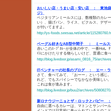
おいしい店・うまい店・安い店 ：
東池袋
ジ）
ベジタリアンミールスには、数種類のカレ
い）、揚げパン、ライス、ピクルス、デザ
が付いてますよ。
http://ys-foods.seesaa.net/article/115280760.
ベーグル好きなAB型中間子 ：
ミールス
赤いこのｽｰﾌﾟｶﾚｰが全体の中で、一番Hot。ﾀ
ｲｽにかけたりする物らしいけど、普通に食べちゃ
http://blog.livedoor.jp/asami_0816_75/archive
ITベンチャーの社長のブログ ：
エー・ラ
さて、食べてみて、「おーー」という感じ
れど、でもスパイシーでなかなか美味しい
これは食が進みます。
http://blog.livedoor.jp/buu2/archives/50808270
新ロナウジーニョとザ・ロックとパピー 
自由に選べるカレーは、マトンとサンバール
インドでは日常的に食べられているとのこと