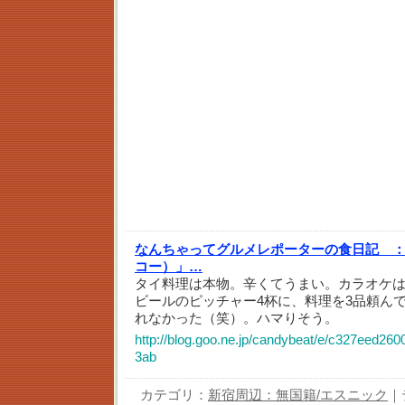
なんちゃってグルメレポーターの食日記 
コー）」…
タイ料理は本物。辛くてうまい。カラオケ
ビールのピッチャー4杯に、料理を3品頼んで、
れなかった（笑）。ハマりそう。
http://blog.goo.ne.jp/candybeat/e/c327eed26
3ab
カテゴリ：
新宿周辺：無国籍/エスニック
｜