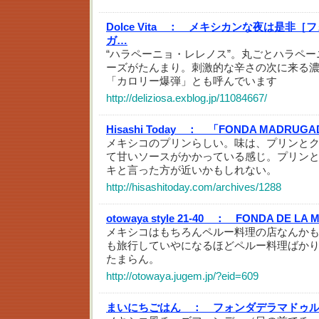
Dolce Vita ：
メキシカンな夜は是非［フ
ガ…
“ハラペーニョ・レレノス”。丸ごとハラペ
ーズがたんまり。刺激的な辛さの次に来る
「カロリー爆弾」とも呼んでいます
http://deliziosa.exblog.jp/11084667/
Hisashi Today ：
「FONDA MADRUGA
メキシコのプリンらしい。味は、プリンとク
て甘いソースがかかっている感じ。プリン
キと言った方が近いかもしれない。
http://hisashitoday.com/archives/1288
otowaya style 21-40 ：
FONDA DE LA 
メキシコはもちろんペルー料理の店なんかも
も旅行していやになるほどペルー料理ばか
たまらん。
http://otowaya.jugem.jp/?eid=609
まいにちごはん ：
フォンダデラマドゥ