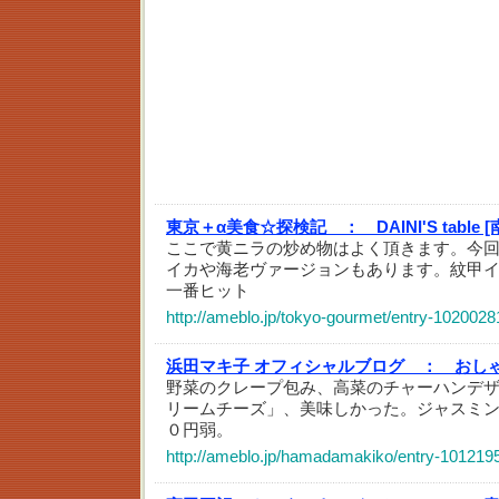
東京＋α美食☆探検記 ：
DAINI'S table
ここで黄ニラの炒め物はよく頂きます。今
イカや海老ヴァージョンもあります。紋甲
一番ヒット
http://ameblo.jp/tokyo-gourmet/entry-1020028
浜田マキ子 オフィシャルブログ ：
おし
野菜のクレープ包み、高菜のチャーハンデ
リームチーズ」、美味しかった。ジャスミ
０円弱。
http://ameblo.jp/hamadamakiko/entry-101219