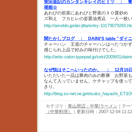
実田亜記のカンタンキレイのヒミツ ：
堪能☆
あわびの前菜にあわびと野菜のＸＯ醤炒め
ズ和え フカヒレの姿醤油煮込 一人一枚
http://ameblo.jp/aki-jitta/entry-10179079265.ht
関たかしブログ ：
DAINI'S table 
チャーハン 王道のチャーハンはべたつか
感じられ上品で好みの味付けでした。
http://artis-salon.typepad.jp/seki/2009/01/dain
なぜ悦はそこへいったのか。 ：
12月15日
いただいた一品は豚肉のみの酢豚 お野菜
なんて入っていません。ケチャップを使っ
きり。
http://blog.so-net.ne.jp/etsuko_hayashi_ET3/
カテゴリ：
青山周辺：中華/ラーメン
｜テー
（中華料理）
｜更新日時：2007-12-04 11:12