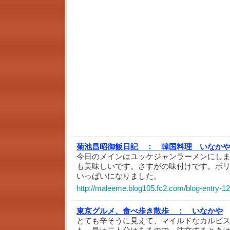
菊池昌昭御飯日記 ：
韓国料理 いなか
今日のメインはユッケジャンラーメンにし
も美味しいです。さすがの味付けです。ボ
いっぱいになりました。
http://maleeme.blog105.fc2.com/blog-entry-12
東京グルメ、食べ歩き散歩 ：
いなかや
とても辛そうに見えて、マイルドなカルビ