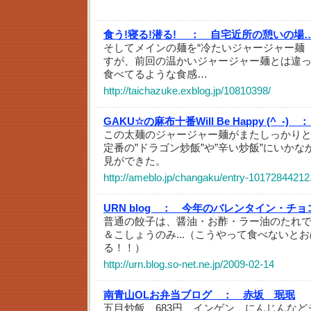
食う!寝る!潜る! ：
自宅近所の憩いの場…
そしてメインの麺を“冷たいジャージャー麺
すが、前回の温かいジャージャー麺とは違
食べてるような食感…
http://taichazuke.exblog.jp/10810398/
GAKU☆の麻布十番Will Be Happy (^_-) ：
この太麺のジャージャー麺がまたしっかり
定番の”ドラゴン炒飯”や”辛い炒飯”にいか
見ができた。
http://ameblo.jp/changaku/entry-10172844212
URN blog ：
今年のバレンタイン・チョコ
普通の餃子は、醤油・お酢・ラー油のたれ
＆こしょうのみ...（こうやって食べないと
る！！）
http://urn.blog.so-net.ne.jp/2009-02-14
南青山OLお弁当ブログ ：
赤坂 珉珉
五目炒飯 683円 インゲン、にんじんな