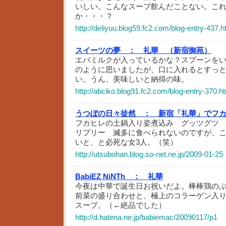
いしい。こんなスープ飲んだことない。こ
か・・・？
http://deliyuu.blog59.fc2.com/blog-entry-437.h
スイーツの夢 ：
礼華 （新宿御苑）
エバミルクが入っているかな？スプーンを
のように思いましたが、口に入れるとすっ
い。うん、美味しいと納得の味。
http://abciko.blog91.fc2.com/blog-entry-370.h
うつぼの日々徒然 ：
新宿「礼華」でフカ
フカヒレの土鍋入り姿煮込み グッツグツ
リプリー 滅多に食べられないのですが、
いと、と必死な女3人。（笑）
http://utsubohan.blog.so-net.ne.jp/2009-01-25
BabiEZ NiNTh ：
礼華
今夜は中華で誕生日お祝いだよ。棒棒鶏の
前菜の盛り合わせと、極上のコラーゲン入
スープ。（←絶品でした）
http://d.hatena.ne.jp/babiemac/20090117/p1