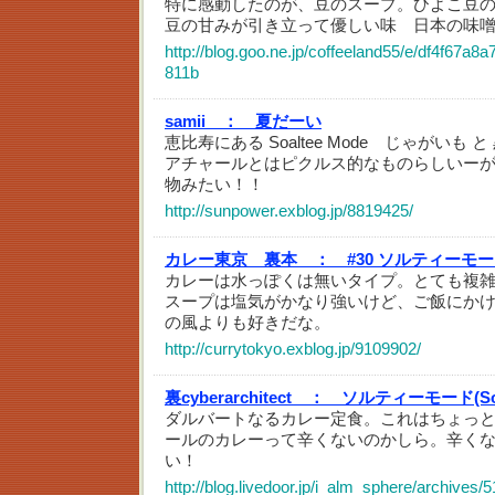
特に感動したのが、豆のスープ。ひよこ豆
豆の甘みが引き立って優しい味 日本の味
http://blog.goo.ne.jp/coffeeland55/e/df4f67a
811b
samii ：
夏だーい
恵比寿にある Soaltee Mode じゃがいも
アチャールとはピクルス的なものらしいー
物みたい！！
http://sunpower.exblog.jp/8819425/
カレー東京 裏本 ：
#30 ソルティーモード：
カレーは水っぽくは無いタイプ。とても複
スープは塩気がかなり強いけど、ご飯にか
の風よりも好きだな。
http://currytokyo.exblog.jp/9109902/
裏cyberarchitect ：
ソルティーモード(Soa
ダルバートなるカレー定食。これはちょっ
ールのカレーって辛くないのかしら。辛く
い！
http://blog.livedoor.jp/i_alm_sphere/archives