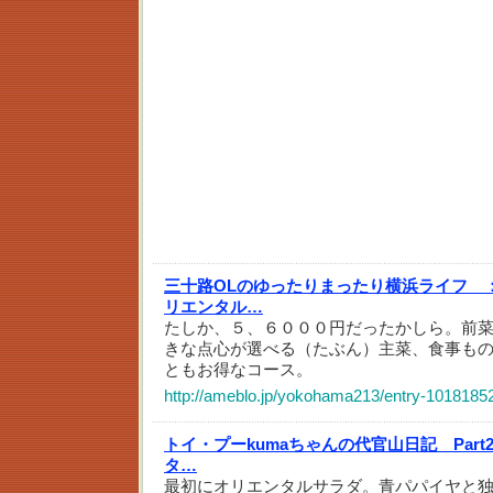
三十路OLのゆったりまったり横浜ライフ 
リエンタル…
たしか、５、６０００円だったかしら。前
きな点心が選べる（たぶん）主菜、食事も
ともお得なコース。
http://ameblo.jp/yokohama213/entry-1018185
トイ・プーkumaちゃんの代官山日記 Part
タ…
最初にオリエンタルサラダ。青パパイヤと