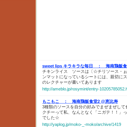
sweet lips キラキラな毎日 ：
海南鶏飯食
チキンライス ソースは〔☆チリソース・
ンマットになっているシートには、親切に
のレクチャーが書いてあります
http://ameblo.jp/rosymint/entry-10205785052.
もこもこ ：
海南鶏飯食堂2 @恵比寿
3種類のソースを自分の好みでまぜまぜして
クチーって私、なんとなく「ニガテ！！」
でした☆
http://yaplog.jp/moko-_-moko/archive/1419