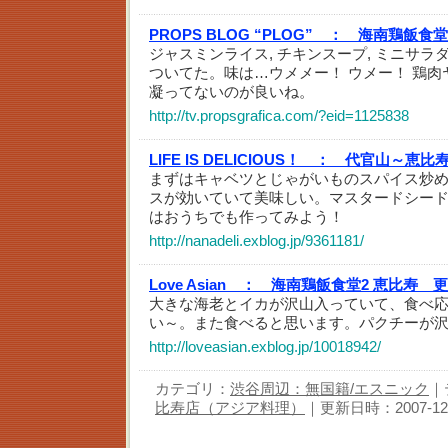
PROPS BLOG “PLOG” ：
海南鶏飯食堂
ジャスミンライス, チキンスープ, ミニサ
ついてた。味は…ウメメー！ ウメー！ 鶏肉
凝ってないのが良いね。
http://tv.propsgrafica.com/?eid=1125838
LIFE IS DELICIOUS！ ：
代官山～恵比
まずはキャベツとじゃがいものスパイス炒
スが効いていて美味しい。マスタードシー
はおうちでも作ってみよう！
http://nanadeli.exblog.jp/9361181/
Love Asian ：
海南鶏飯食堂2 恵比寿 
大きな海老とイカが沢山入っていて、食べ
い～。また食べると思います。パクチーが
http://loveasian.exblog.jp/10018942/
カテゴリ：
渋谷周辺：無国籍/エスニック
｜
比寿店（アジア料理）
｜更新日時：2007-12-0