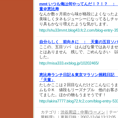
mmt いつも俺は何やってんだ！？！？ ：
童＠恵比寿
なんか数ヶ月前から味が格段によくなった
美味しくタネもジューシーになってるしチ
り具もかなり増えたような気がします。
http://shu33mmt.blog43.fc2.com/blog-entry-3
自分らしく 前向きに ：
天童の五目ソバ
ここの、五目ソバ はんぱな量ではありま
とはありません 残しで、ごめんなさい 
した。
http://misa333.exblog.jp/10202465/
恵比寿ランチ日記＆東京マラソン挑戦日記
「天童」
たしかここは２回目なんだけどこんなにう
ムもＯＫ 値段もリーズナブル 他のお客
てました。ほかの物もうまそうです！
http://akira7777.blog72.fc2.com/blog-entry-53
カテゴリ：
渋谷周辺：中華/ラーメン
｜テー
華料理）
｜更新日時：2007-12-04 13:12:05