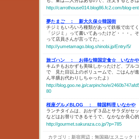
も、量は二人分はあるので、注文するとき
http://carrothouse014.blog86.fc2.com/blog-ent
夢たまご ：
新大久保☆韓国街
チジミもいろいろ種類があって鉄板で出て
「ジジミ」って書いてあったけど・・・。
って店員さんが言ってた。。
http://yumetamago.blog.shinobi.jp/Entry/5/
旅ゴハン ：
お得な韓国定食☆ いなか
キムチもおかずも美味しかったけど、プル
で 見た目以上のボリュームで、ごはんが
ん半膳お代わりしちゃったよ）
http://blog.goo.ne.jp/carpincho/e/2460b747a
80
桜座グルメBLOG ：
韓国料理 いなかや
ランチタイムは、おかず３品とサラダがセ
などはお替りできるそうで、なかなか良心
http://gourmet.sakuraza.co.jp/?p=785
カテゴリ：
新宿周辺：無国籍/エスニック
｜