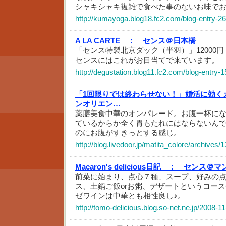
シャキシャキ複雑で食べた事のないお味で
http://kumayoga.blog18.fc2.com/blog-entry-26
A LA CARTE ：
センス＠日本橋
「センス特製北京ダック（半羽）」12000
センスにはこれがお目当てで来ています。
http://degustation.blog11.fc2.com/blog-entry-
「1回限りでは終わらせない！」婚活に効く
ンオリエン…
薬膳美食中華のオンパレード。お腹一杯に
ているからか全く胃もたれにはならないん
のにお腹がすきっとする感じ。
http://blog.livedoor.jp/matita_colore/archives/
Macaron's delicious日記 ：
センス＠マ
前菜に始まり、点心７種、スープ、好みの
ス、土鍋ご飯orお粥、デザートというコー
ゼワインは中華とも相性良し♪。
http://tomo-delicious.blog.so-net.ne.jp/2008-1