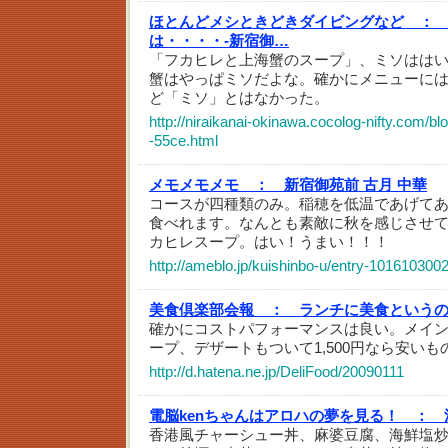
ほとんどメシときどきダイビングなど ：
は・・・・-新宿御…
「フカヒレと上海蟹のスープ」、ミソはは
蟹はやっぱミソだよな。確かにメニューに
ど「ミソ」とはなかった。
http://niraikanai-okinawa.cocolog-nifty.com/bl
-55ce.html
メモメモメモ ：
新宿御苑前 古月 中華
コースが四種類のみ。稲穂を低温であげて
食べれます。なんとも素敵に秋を感じさせ
カヒレスープ。はい！うまい！！！
http://ameblo.jp/kuishinbo-u/entry-101610300
美食倶楽部会報 ：
ランチに美食という
確かにコストパフォーマンスは良い。メイン
ープ、デザートもついて1,500円なら安い
http://d.hatena.ne.jp/DeliFood/20090111
電脳kenちゃんはアロハの夢を見る！ ：
香港風チャーシュー丼、麻婆豆腐、海鮮塩