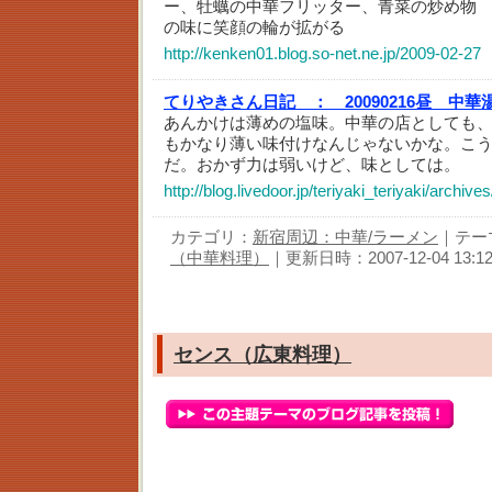
ー、牡蠣の中華フリッター、青菜の炒め物
の味に笑顔の輪が拡がる
http://kenken01.blog.so-net.ne.jp/2009-02-27
てりやきさん日記 ：
20090216昼 中
あんかけは薄めの塩味。中華の店としても
もかなり薄い味付けなんじゃないかな。こ
だ。おかず力は弱いけど、味としては。
http://blog.livedoor.jp/teriyaki_teriyaki/archiv
カテゴリ：
新宿周辺：中華/ラーメン
｜テー
（中華料理）
｜更新日時：2007-12-04 13:12
センス（広東料理）