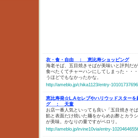
衣・食・自由 ：
恵比寿ショッピング
海老そば、五目焼きそばが美味いと評判だ
食べたくてチャーハンにしてしまった・・
うほどでもなかったかな。
http://ameblo.jp/chika1123/entry-10101737696
恵比寿発☆L.Aセレブやハリウッドスター
グ ：
天童
お店一番人気といっても良い「五目焼きそば」
餡と表面だけ焼いた麺をからめお酢とカラ
が美味。かなりの量ですがペロリ。
http://ameblo.jp/irvine10via/entry-1020464655