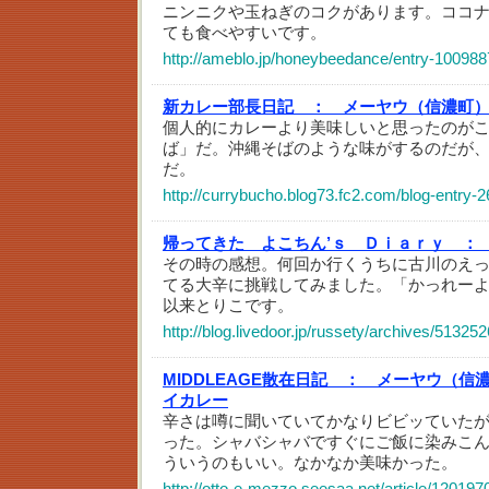
ニンニクや玉ねぎのコクがあります。ココ
ても食べやすいです。
http://ameblo.jp/honeybeedance/entry-10098
新カレー部長日記 ：
メーヤウ（信濃町
個人的にカレーより美味しいと思ったのが
ば」だ。沖縄そばのような味がするのだが
だ。
http://currybucho.blog73.fc2.com/blog-entry-2
帰ってきた よこちん’ｓ Ｄｉａｒｙ ：
その時の感想。何回か行くうちに古川のえ
てる大辛に挑戦してみました。「かっれーよ!
以来とりこです。
http://blog.livedoor.jp/russety/archives/51325
MIDDLEAGE散在日記 ：
メーヤウ（信
イカレー
辛さは噂に聞いていてかなりビビッていた
った。シャバシャバですぐにご飯に染みこ
ういうのもいい。なかなか美味かった。
http://otto-e-mezzo.seesaa.net/article/120197