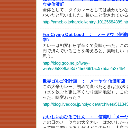
ウ＠信濃町
全体として、タイカレーとしては油分が少
わいだと思いました。長いこと愛されてい
http://ameblo.jp/kareioji/entry-10125684899.ht
For Crying Out Loud ：
メーヤウ（信濃
辛）
カレーは相変わらず辛くて美味かった。この量
円で済んでいることを考えると、素晴しい
思う。
http://blog.goo.ne.jp/lway-
win/e/05889fa63d745e0661ac975ba2a27454
世界ゴルゴ化計画 ：
メーヤウ 信濃町店
この大辛カレー、初めて食べたときは涙が
（水を飲むと更に辛くなり無間地獄）、こ
った。味変わった？
http://blog.livedoor.jp/holydice/archives/51134
おいしいおひるごはん ：
信濃町「メー
この日のメーヤウの大辛カレーはおいしか
って味に差はあるんだけどこの日は、大変