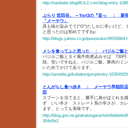
http://nanitabe.blog88.fc2.com/blog-entry-108
ぶらり 世田谷。 ～Yori3の『旨っ ：
新
「メーヤウ」
具も味が染みてて(^O^)たしかに辛いけど
と思ったのは初めてですね♪
http://blogs.yahoo.co.jp/ipunosuke/39595864.
メシを食ってふと思った ：
バジルご飯
バジルご飯とタイ風牛肉煮込みそば 730
段。安いですねえ。バジルご飯。豚肉のミ
いためてかけてあります。
http://ameblo.jp/kobakenjump/entry-10354929
とんがらし食べ歩き ：
メーヤウ早稲田
田
スプーンを当てると、勝手に身がほぐれる
ず いい辛さ ストレート系の辛さが、カ
ます。とっても美味です。
http://blog.goo.ne.jp/akatongarashi/e/bdeb4
304e5e2