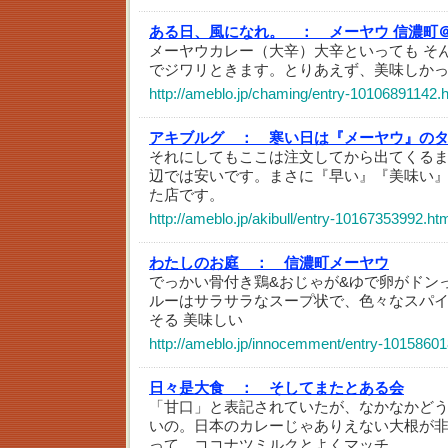
ある日、風になれ。 ：
メーヤウ 信濃町
メーヤウカレー（大辛）大辛といっても そ
でジワリときます。とりあえず、美味しか
http://ameblo.jp/chaming/entry-10106891142.
アキブルグ ：
寒い日は『メーヤウ』の
それにしてもここは注文してから出てくる
辺では安いです。まさに『早い』『美味い』
た店です。
http://ameblo.jp/akibull/entry-10167353992.ht
わたしのお庭 ：
信濃町メーヤウ
でっかい骨付き鶏&おじゃが&ゆで卵がドン
ルーはサラサラなスープ状で、色々なスパ
そる 美味しい
http://ameblo.jp/innocemment/entry-10158601
日々是大食 ：
そしてまたとある会
「甘口」と表記されていたが、なかなかど
いの。日本のカレーじゃありえない大根が
って、ココナツミルクとよくマッチ。