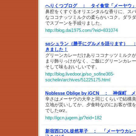
へりくつブログ ：
タイ食堂「メーヤウ
鼻腔をくすぐるオリエンタルな香りに、ス
なココナッツミルクの柔らかいコク。ダラ
でスプーンを手繰りました。
http://blog.dai1975.com/?eid=831074
soシュラン（勝手にグルメを語ります） 
きました！
グリーンカレーだけありココナッツミルク
まり飾りっけがなく、ご飯にグリーンカレ
そして味もおいしいです。
http://blog.livedoor.jp/so_sofine365-
sochelin/archives/51225175.html
Noblesse Oblige by iGCN ：
神保町 メ
辛さはメーヤウの大辛と同じくらいで結構
立地が災いしてか、夕食時なのにお客が僕
でしたorz。
http://igcn.jugem.jp/?eid=182
新宿西口OL徒然草子 ：
「メーヤウカレ