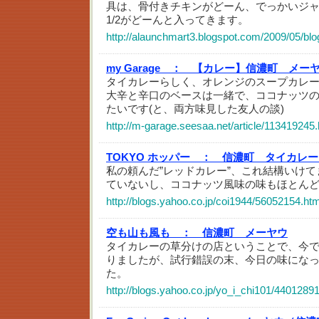
具は、骨付きチキンがどーん、でっかいジ
1/2がどーんと入ってきます。
http://alaunchmart3.blogspot.com/2009/05/blo
my Garage ：
【カレー】信濃町 メー
タイカレーらしく、オレンジのスープカレ
大辛と辛口のベースは一緒で、ココナッツ
たいです(と、両方味見した友人の談)
http://m-garage.seesaa.net/article/113419245.
TOKYO ホッパー ：
信濃町 タイカレー
私の頼んだ”レッドカレー”、これ結構いけ
ていないし、ココナッツ風味の味もほとん
http://blogs.yahoo.co.jp/coi1944/56052154.htm
空も山も風も ：
信濃町 メーヤウ
タイカレーの草分けの店ということで、今
りましたが、試行錯誤の末、今日の味にな
た。
http://blogs.yahoo.co.jp/yo_i_chi101/44012891