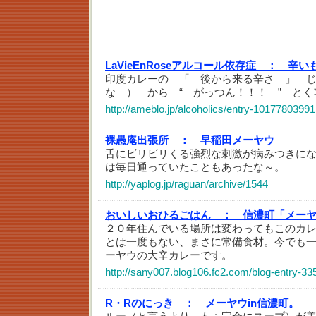
LaVieEnRoseアルコール依存症 ：
辛い
印度カレーの 「 後から来る辛さ 」 
な ） から “ がっつん！！！ ” とく
http://ameblo.jp/alcoholics/entry-10177803991
裸愚庵出張所 ：
早稲田メーヤウ
舌にビリビリくる強烈な刺激が病みつきに
は毎日通っていたこともあったな～。
http://yaplog.jp/raguan/archive/1544
おいしいおひるごはん ：
信濃町「メー
２０年住んでいる場所は変わってもこのカ
とは一度もない、まさに常備食材。今でも
ーヤウの大辛カレーです。
http://sany007.blog106.fc2.com/blog-entry-33
R・Rのにっき ：
メーヤウin信濃町。