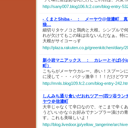
http://sany007.blog106.fc2.com/blog-entry-53
- くまとShiba - ：
メーヤウ@信濃町＿真
狼…
細切りタケノコと鶏肉と大根。シンプルで
れが欠けてもこの味は出ないんだなぁ。特
大根がサイコーっす
http://plaza.rakuten.co.jp/greenkitchen/diary
新小岩マニアックス ：
カレーとそば(小
町）
こちらがメーヤウカレー。赤い！スプーン
に浸して・・・パクッ激辛！！！だけどウマー！！
http://mnls.blog109.fc2.com/blog-entry-242.ht
しんみち通り食いだおれツアー(四ツ谷ランチ
ヤウ＠信濃町
大辛じゃなくて辛口なので、そこまで辛く
うどいいかな☆お好みでナンプラー漬けの
す。これも美味しいよ！
http://blog.livedoor.jp/yellow_tangerine/archi