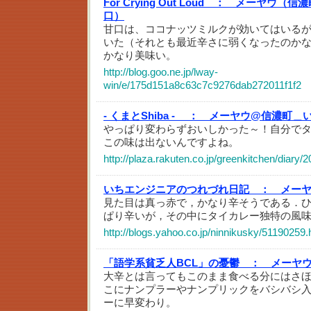
For Crying Out Loud ：
メーヤウ（信濃
口）
甘口は、ココナッツミルクが効いてはいる
いた（それとも最近辛さに弱くなったのか
かなり美味い。
http://blog.goo.ne.jp/lway-
win/e/175d151a8c63c7c9276dab272011f1f2
- くまとShiba - ：
メーヤウ@信濃町＿
やっぱり変わらずおいしかった～！自分で
この味は出ないんですよね。
http://plaza.rakuten.co.jp/greenkitchen/diary
いちエンジニアのつれづれ日記 ：
メーヤ
見た目は真っ赤で，かなり辛そうである．ひと
ぱり辛いが，その中にタイカレー独特の風
http://blogs.yahoo.co.jp/ninnikusky/51190259.
「語学系貧乏人BCL」の憂鬱 ：
メーヤ
大辛とは言ってもこのまま食べる分にはさ
こにナンプラーやナンプリックをバシバシ
ーに早変わり。