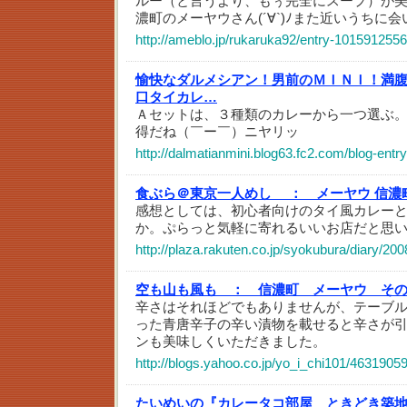
ルー（と言うより、もぅ完全にスープ）が
濃町のメーヤウさん(´∀`)ﾉまた近いうちに会
http://ameblo.jp/rukaruka92/entry-1015912556
愉快なダルメシアン！男前のＭＩＮＩ！満
口タイカレ…
Ａセットは、３種類のカレーから一つ選ぶ
得だね（￣ー￣）ニヤリッ
http://dalmatianmini.blog63.fc2.com/blog-entr
食ぶら＠東京一人めし ：
メーヤウ 信
感想としては、初心者向けのタイ風カレー
か。ぷらっと気軽に寄れるいいお店だと思
http://plaza.rakuten.co.jp/syokubura/diary/2
空も山も風も ：
信濃町 メーヤウ そ
辛さはそれほどでもありませんが、テーブ
った青唐辛子の辛い漬物を載せると辛さが
ンも美味しくいただきました。
http://blogs.yahoo.co.jp/yo_i_chi101/46319059
たいめいの『カレータコ部屋 ときどき築