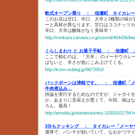
軟式オープン乗り ：
信濃町 タイカレ
このお店は甘口、辛口、大辛と3種類の味が
ーと具材が異なります。甘口はココナッツ
辛口、大辛は酸味がなく美味辛！
http://minkara.carview.co.jp/userid/454436/bl
くらしまわり と お菓子手帖 ：
信濃町 
ここで頼むのは、「大辛」 のメーヤウカレ
ばないと、辛さが急にこみ上げてくる。
http://krsm.exblog.jp/9673953/
バックボーンは津軽です。 ：
信濃町「
牛肉煮込み…
持論を実行するためなのですが、ジャガイ
か、あまりに見栄えが悪くて、今回、画は
ろん、最高！
http://ameblo.jp/dondera/entry-10350101794.h
3分もクッキング ：
タイカレー「メーヤ
濃厚で、パンチが効いていて、なおかつマ