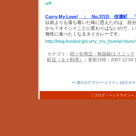
a4f
Curry My Love! ：
No.37(2) 信濃町
以前よりも落ち着いた味に思えたのは、自
から？オイシイことに変わりはないので、
無性に食べたくなるタイカレーです。
http://blog.livedoor.jp/curry_my_love/archive
カテゴリ：
四ツ谷周辺：無国籍/エスニック
町店（タイ料理）
｜更新日時：2007-12-04 11
<< 前のカテゴリーへ
|
メイン
|
次のカテ
｜
ブログ・ヘッドライン＋