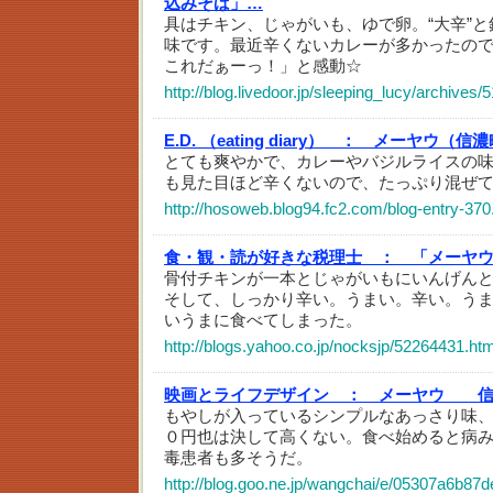
込みそば」…
具はチキン、じゃがいも、ゆで卵。“大辛”
味です。最近辛くないカレーが多かったの
これだぁーっ！」と感動☆
http://blog.livedoor.jp/sleeping_lucy/archives
E.D. （eating diary） ：
メーヤウ（信濃
とても爽やかで、カレーやバジルライスの
も見た目ほど辛くないので、たっぷり混ぜ
http://hosoweb.blog94.fc2.com/blog-entry-370
食・観・読が好きな税理士 ：
「メーヤ
骨付チキンが一本とじゃがいもにいんげん
そして、しっかり辛い。うまい。辛い。う
いうまに食べてしまった。
http://blogs.yahoo.co.jp/nocksjp/52264431.htm
映画とライフデザイン ：
メーヤウ 信
もやしが入っているシンプルなあっさり味
０円也は決して高くない。食べ始めると病
毒患者も多そうだ。
http://blog.goo.ne.jp/wangchai/e/05307a6b8