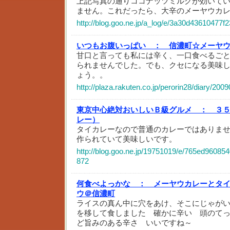
上記写真の通りココナッツミルクが効いて
ません。これだったら、大辛のメーヤウカ
http://blog.goo.ne.jp/a_log/e/3a30d43610477f
いつもお腹いっぱい ：
信濃町☆メーヤ
甘口と言っても私には辛く、一口食べるご
られませんでした。でも、クセになる美味
ょう。。
http://plaza.rakuten.co.jp/perorin28/diary/200
東京中心絶対おいしいＢ級グルメ ：
３
レー）
タイカレーなので普通のカレーではありま
作られていて美味しいです。
http://blog.goo.ne.jp/19751019/e/765ed9608
872
何食べよっかな ：
メーヤウカレーとタ
ウ＠信濃町
ライスの真ん中に穴をあけ、そこにじゃが
を移して食しました 確かに辛い 頭のて
ど旨みのある辛さ いいですね～