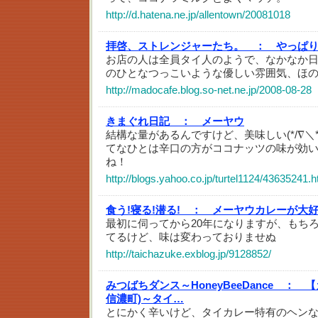
http://d.hatena.ne.jp/allentown/20081018
拝啓、ストレンジャーたち。 ：
やっぱ
お店の人は全員タイ人のようで、なかなか
のひとなつっこいような優しい雰囲気、ほ
http://madocafe.blog.so-net.ne.jp/2008-08-28
きまぐれ日記 ：
メーヤウ
結構な量があるんですけど、美味しい(*/∇＼
てなひとは辛口の方がココナッツの味が効
ね！
http://blogs.yahoo.co.jp/turtel1124/43635241.h
食う!寝る!潜る! ：
メーヤウカレーが大
最初に伺ってから20年になりますが、もち
てるけど、味は変わっておりませぬ
http://taichazuke.exblog.jp/9128852/
みつばちダンス～HoneyBeeDance ：
【
信濃町)～タイ…
とにかく辛いけど、タイカレー特有のヘン