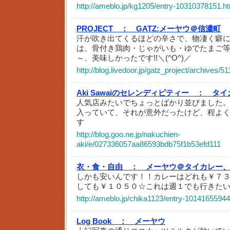
http://ameblo.jp/kg1205/entry-10310378151.h
PROJECT ：
GATZ:メーヤウ＠信濃町
汗が吹き出てくるほどの辛さで、物凄く癖
は、骨付き鶏肉・じゃがいも・ゆでたまご
～、美味しかったです!!＼(^O^)／
http://blog.livedoor.jp/gatz_project/archives/5
Aki Sawaiのセレンディピティー ：
タイ
人気店みたいでちょっとばかり並びました
入っていて、それが意外だったけど、程よ
す
http://blog.goo.ne.jp/nakuchien-
aki/e/027336057aa86593bdb75f1b53efd111
衣・食・自由 ：
メーヤウ＠タイカレー
しかも安いんです！！カレーはどれも￥７
しても￥１０５０☆これは週１でも行きたいお店
http://ameblo.jp/chika1123/entry-10141655944
Log Book ：
メーヤウ