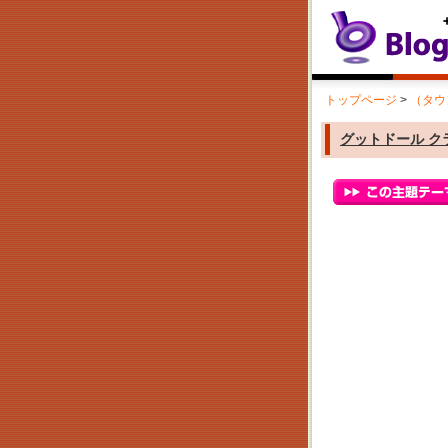
トップページ
>
（タウ
グットドール 