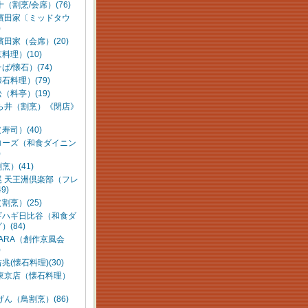
十（割烹/会席）(76)
 濱田家〔ミッドタウ
)
濱田家（会席）(20)
料理）(10)
ば/懐石）(74)
石料理）(79)
（料亭）(19)
あら井（割烹）《閉店》
寿司）(40)
ローズ（和食ダイニン
)
烹）(41)
尾 天王洲倶楽部（フレ
9)
割烹）(25)
ギハギ日比谷（和食ダ
）(84)
ARA（創作京風会
)
兆(懐石料理)(30)
 東京店（懐石料理）
げん（鳥割烹）(86)