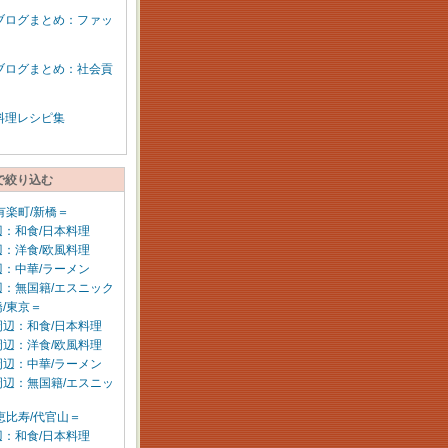
ブログまとめ：ファッ
ブログまとめ：社会貢
料理レシピ集
で絞り込む
有楽町/新橋＝
：和食/日本料理
：洋食/欧風料理
：中華/ラーメン
辺：無国籍/エスニック
/東京＝
周辺：和食/日本料理
周辺：洋食/欧風料理
周辺：中華/ラーメン
周辺：無国籍/エスニッ
恵比寿/代官山＝
：和食/日本料理