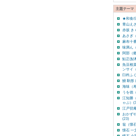
主題テーマ
★和食/
青山えさ
赤坂 き
あさぎ（
麻布十番
味満ん（
阿部（郷
鮎正(鮎料
魚豆根
ンサイ（
臼杵ふぐ
鰻 駒形 
海味（寿
うを徳（
江知勝
ゃぶ）(3
江戸切庵(
おかず
(23)
翁（懐石
懐石 一