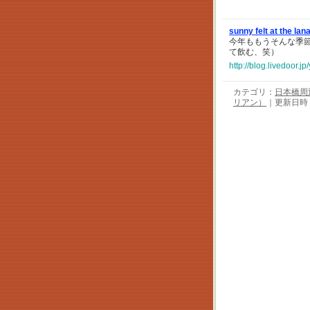
sunny felt at the la
今年ももうそんな季
て飲む、笑）
http://blog.livedoor.
カテゴリ：
日本橋周
リアン）
｜更新日時：20