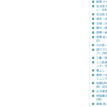
銀座 小
玄冶店
ン〕(44
玄冶店 
湖月（京
古拙（そ
櫻川（懐
茶寮一松
茶寮 
(2)
さわ田（
讃アプ
グ）(30
三亀（割
シェ松
ンチ）(4
重よし（
春秋ツ
イニング
旬風UR
席）(22
正月屋吉
招福樓
(36)
新橋 末