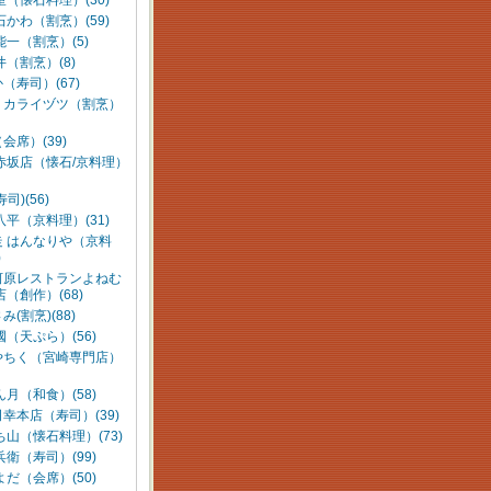
室（懐石料理）(30)
石かわ（割烹）(59)
能一（割烹）(5)
井（割烹）(8)
（寿司）(67)
：カライヅツ（割烹）
会席）(39)
赤坂店（懐石/京料理）
司)(56)
八平（京料理）(31)
走 はんなりや（京料
)
河原レストランよねむ
店（創作）(68)
(割烹)(88)
國（天ぷら）(56)
やちく（宮崎専門店）
ん月（和食）(58)
幸本店（寿司）(39)
ち山（懐石料理）(73)
兵衛（寿司）(99)
よだ（会席）(50)