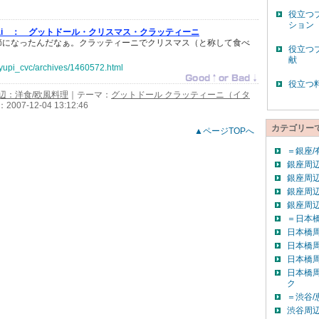
役立つ
ション
nai ：
グットドール・クリスマス・クラッティーニ
節になったんだなぁ。クラッティーニでクリスマス（と称して食べ
役立つ
献
jp/yupi_cvc/archives/1460572.html
役立つ
辺：洋食/欧風料理
｜テーマ：
グットドール クラッティーニ（イタ
07-12-04 13:12:46
カテゴリー
▲ページTOPへ
＝銀座/
銀座周辺
銀座周辺
銀座周辺
銀座周
＝日本橋
日本橋
日本橋
日本橋
日本橋
ク
＝渋谷/
渋谷周辺