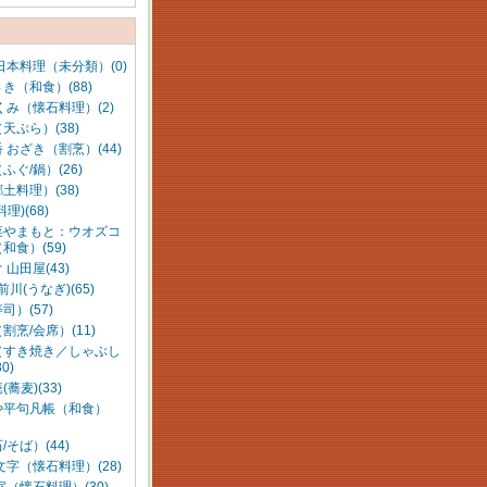
日本料理（未分類）(0)
き（和食）(88)
くみ（懐石料理）(2)
天ぷら）(38)
 おざき（割烹）(44)
ふぐ/鍋）(26)
土料理）(38)
理)(68)
菜やまもと：ウオズコ
和食）(59)
 山田屋(43)
前川(うなぎ)(65)
司）(57)
割烹/会席）(11)
（すき焼き／しゃぶし
0)
蕎麦)(33)
や平句凡帳（和食）
/そば）(44)
文字（懐石料理）(28)