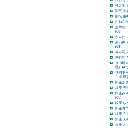
懐石 小
神楽坂 
割烹 未
割烹 室
かねさか
唐井筒
(68)
かんだ（
菊乃井 
(64)
喜寿司(寿
京料理 
京の馳
理）(42
祇園下
ら 銀座
銀座あさみ
銀座 天
銀座み
(65)
銀座 ら
銀座寿司
銀座 う
銀座 久
銀座 と