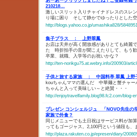
あーあークリックしましたね！ご登録有難
210218…
激しいスリット入りチャイナドレスのスレ
り場に困り そして静かでゆったりとした
http://blogs.yahoo.co.jp/umashika828/584895
集子プラス ：
上野翠鳳
お店は天井が高く開放感がありとても綺麗
た 時折拍手の音が聞こえたりして、もう
卒業、就職、入学等のお祝いかな？
http://ten-norikgu75.at.webry.info/200903/artic
子供と旅する家族 ：
中国料亭 翠鳳 上
kouちゃんママの選んだ 中華麺と蟹チャ
ちゃんと入って美味しい～と絶賛・・・
http://enjoytravelfamily.blog98.fc2.com/blog-e
プレゼン コンシェルジュ 「NOVO先生
家族で外食？
同じメニューでも土日祝はサービス料が加
ってもゴージャス。2,100円という値段も
http://plaza.rakuten.co.jp/epresen/diary/2008