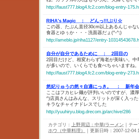
http://faust777.blog4.fc2.com/blog-entry-175.h
RIHA's Magic ：
どんっ!!!ぶり☆
この器、たぶん直径30cm以上あるんじゃな
食器とゆぅか・・・洗面器だょ(^-^;)
http://ameblo.jp/riha1127/entry-10314543678.
自分が自分であるために ：
2回目の
2回目だけど、相変わらず海老が美味い。中
が多いので、いくらでも食べちゃいますね
http://faust777.blog4.fc2.com/blog-entry-273.h
悠妃りゅうの悠々自適にっき。 ：
新年
ここはフカヒレ麺が評判いいのですが、濃厚
^)店員さんはみんな、スリットが深く入っ
キラなチャイナドレスでした
http://yuuhiryu.blog.drecom.jp/archive/286
カテゴリ：
上野周辺：中華/ラーメン
｜テー
ホウ（中華料理）
｜更新日時：2007-12-04 11