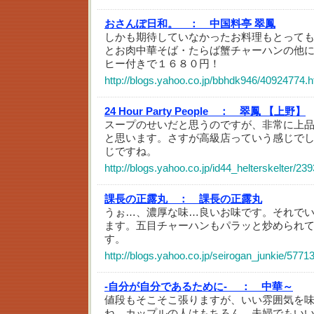
おさんぽ日和。 ：
中国料亭 翠鳳
しかも期待していなかったお料理もとっても
とお肉中華そば・たらば蟹チャーハンの他
ヒー付きで１６８０円！
http://blogs.yahoo.co.jp/bbhdk946/40924774.h
24 Hour Party People ：
翠鳳 【上野】
スープのせいだと思うのですが、非常に上
と思います。さすが高級店っていう感じで
じですね。
http://blogs.yahoo.co.jp/id44_helterskelter/23
課長の正露丸 ：
課長の正露丸
うぉ…、濃厚な味…良いお味です。それで
ます。五目チャーハンもパラッと炒められ
す。
http://blogs.yahoo.co.jp/seirogan_junkie/5771
-自分が自分であるために- ：
中華～
値段もそこそこ張りますが、いい雰囲気を
ね。カップルの人はもちろん、夫婦でもい