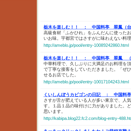
栃木を楽しむ！！ ：
中国料亭 翠鳳（台東
高級食材「ふかひれ」をふんだんに使った
いお味。宇都宮ではさすがに味わえない料
http://ameblo.jp/pool/entry-10089242860.html
栃木を楽しむ！！ ：
中国料亭 翠鳳 
中華料理で、久しぶりに大満足のお料理を
で丁寧な接客をしていただきました。「ぜ
せるお店でした。
http://ameblo.jp/pool/entry-10017104243.html
くいしんぼうカビゴンの日記 ：
中国料
さすが舌が肥えている人が多い東京で、人
す。１品１品の味付けに力がありました。
思います。
http://kabipa.blog22.fc2.com/blog-entry-488.h