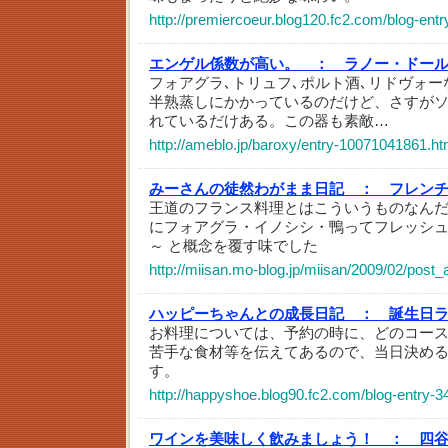
http://premiercoeur.blog120.fc2.com/blog-entr
エンゲル係数が高い。 ：
ラノー・ドー
フォアグラ､トリュフ､ポルト酒､リドヴォ
半熟蒸しにかかっているのだけど、さすが
れているだけある。この器も素敵…
http://ameblo.jp/baroxy/entry-10071041861.ht
みーさんの徒然わがまま日記 ：
フレン
王道のフランス料理とはこういうものなん
にフォアグラ・イノシシ・鴨ってフレッシ
～ と概念を覆す味でした
http://miisan.mo-blog.jp/miisan/2009/02/post_
ハッピーちゃんとの成長日記 ：
誕生日
お料理については、予約の時に、どのコー
苦手な食材等を伝えてあるので、当日決め
す。
http://happyshoe.blog90.fc2.com/blog-entry-3
ワインを美味しく飲みましょう！ ：
四