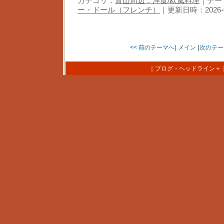
カテゴリ：
青山周辺：洋食/欧風料理
｜テー
ー・ドール（フレンチ）
｜更新日時：2026-08-
<< 前のテーマへ
|
メイン
|
次のテー
｜
ブログ・ヘッドライン＋