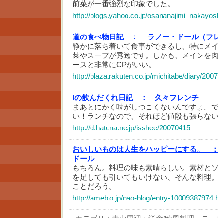
前菜が一番強烈な印象でした。
http://blogs.yahoo.co.jp/osananajimi_nakayos
道の食べ物日記 ：
ラノー・ドール（フ
静かに落ち着いて食事ができるし、特にメ
菜やスープが秀逸です。しかも、メインを肉o
ースと非常にCPがいい。
http://plaza.rakuten.co.jp/michitabe/diary/20
Iの飲んだくれ日記 ：
久々フレンチ
まあとにかく味がしつこくないんですよ。
い！ランチなので、それほど値段も張らな
http://d.hatena.ne.jp/isshee/20070415
おいしいものは人生をハッピーにする。 
ドール
もちろん。料理の味も素晴らしい。素材と
を足しても引いてもいけない、そんな料理
ことだろう。
http://ameblo.jp/nao-blog/entry-10009387974.