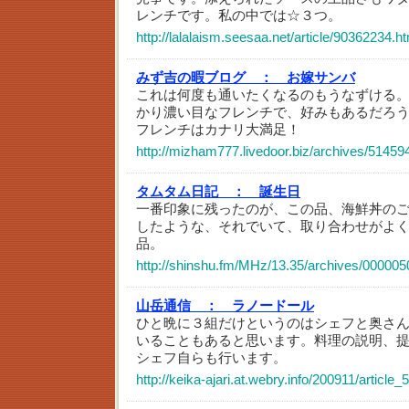
レンチです。私の中では☆３つ。
http://lalalaism.seesaa.net/article/90362234.h
みず吉の暇ブログ ：
お嫁サンバ
これは何度も通いたくなるのもうなずける
かり濃い目なフレンチで、好みもあるだろ
フレンチはカナリ大満足！
http://mizham777.livedoor.biz/archives/51459
タムタム日記 ：
誕生日
一番印象に残ったのが、この品、海鮮丼の
したような、それでいて、取り合わせがよ
品。
http://shinshu.fm/MHz/13.35/archives/000005
山岳通信 ：
ラノードール
ひと晩に３組だけというのはシェフと奥さ
いることもあると思います。料理の説明、
シェフ自らも行います。
http://keika-ajari.at.webry.info/200911/article_