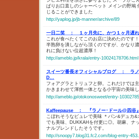
ぱりお口直しのシャーベット メインの野鳩
じることができました
http://yaplog.jp/jb-manner/archive/89
一日二笑 ：
１ヶ月先に、かつ１ヶ月遅
これが食べたくてこのお店に決めたのです
半熟卵を潰しながら頂くのですが、かなり
れに負けない位超濃厚！
http://ameblo.jp/krala/entry-10024178706.html
スイーツ番長オフィシャルブログ ：
ラノ
D…
フォアグラとトリュフと卵。これだけでは
かきまわせて渾然一体となる小宇宙の美味
http://ameblo.jp/otokonosweet/entry-1030278
Kaffeepause ：
『ラノー･ドール@四谷
こぼれそうなピュレで美味 ＊パン&デュカ&
でも美味、DUKKAHを付更に◎。胡麻、ナ
ナルブレンドしたそうです。
http://snoopy7.blog31.fc2.com/blog-entry-453