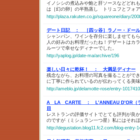
イノシシの煮込みや鮑と肝ソースなどどれ
は［幻の卵］の半熟蒸し トリュフとフォア
http://plaza.rakuten.co.jp/squareone/diary/2
デート日記 ：
［四ッ谷］ラノー・ドー
シャンパン、ワインを存分に楽しませても
人の好みのお料理だったね！デザートはカ
ルーツで幸せなディナーでした。
http://yaplog.jp/date-ma/archive/196
楽しい日々に乾杯！ ：
大満足ディナー
残念ながら、お料理の写真を撮ることがで
に丁寧に作られているのが伝わってくる美
http://ameblo.jp/delamotte-rose/entry-101741
A LA CARTE ：
L'ANNEAU D'
目
レストランの評価サイトでとても評判が良
のですが（ミシュラン一つ星）私にはそれ
http://degustation.blog11.fc2.com/blog-entry-