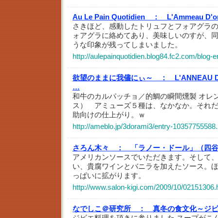
Au Le Pain Quotidien ：
L'Ammeau D'
さきほど、感動したトリュフとフォアグラ
ォアグラに絡めてあり、美味しいのすが、
うな印象が残ってしまいました。
http://aulepainquotidien.blog84.fc2.com/blog-e
欲望のままに我儘にぃ～ ：
L'ANNEA
…
和牛のカルパッチョ／的鯛の瞬間燻製 オレ
ス） アミューズ５種は、なかなか。それ
助向けの仕上がり。ｗ
http://ameblo.jp/3dorami3/entry-10357755588.
さろん木々 ：
「ラノー・ドール」（四
アメリカンソースでいただきます。そして
い、貴腐ワインとバニラを加えたソース。
っぱいに拡がります。
http://www.salon-kigi.com/2009/10/02151306.
なでしこ＠研究所 ：
真冬の食文化～ジ
ジビエ料理を頂きに参りました スープがこ