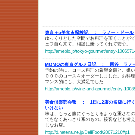
東京＋α美食★探検記 ：
ラノー・ドール 
ゆっくりとした空間でお料理を頂くことが
ェフ自ら来て、相談に乗ってくれて安心。
http://ameblo.jp/tokyo-gourmet/entry-1006971
MOMOの東京グルメ日記 ：
四谷 ラノ
予約の時に、コース料理の希望金額と、嫌
０００のコースをオーダーしました。お料
マンス的にも、大満足でした
http://ameblo.jp/wine-and-gourmet/entry-100
美食倶楽部会報 ：
1日に2店の名店に行
いけない
味は、もっと腹にぐっとくるような重さな
でもなくあっさり系のもの。接客なども考
じなお店。
http://d.hatena.ne.jp/DeliFood/20071216#p1