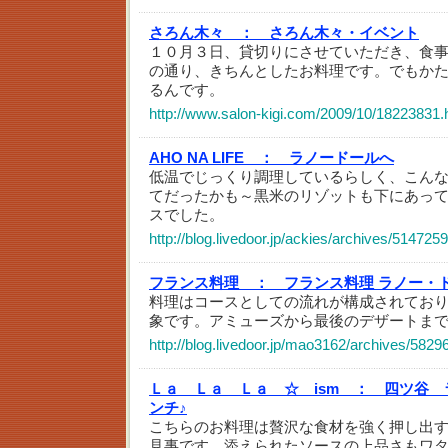
さろん木々 ：
さろん木々・イベント
１０月３日、貸切りにさせていただき、食
の通り、きちんとしたお料理です。でもか
るんです。
http://www.salon-kigi.com/2009/10/18223831.
AHO NA LIFE ：
ラノードールへ
低温でじっくり調理しているらしく、こん
てだったかも～黒米のリゾットも下にあっ
スでした。
http://blog.livedoor.jp/ackies/archives/514725
フランス料理 ：
フランス料理 ラノー・
料理はコースとしての流れが構成されてお
象です。アミューズから最後のデザートま
http://blog.livedoor.jp/mao3162/archives/5829
Ｌａ Ｌａ Ｌａ ☆ ism ：
四ツ谷 
ンチ♪
こちらのお料理は贅沢な食材を強く押し出
見事です。添えられたソースの上品さもワ