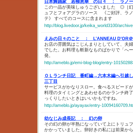
日本舞踊家 若柳恵華 の日々 ：
ラノ
この一品が美味しゅうございました ◎［
ュフとフォアグラのソース 《ご好評、ラ
テ》 すべてのコースに含まれます
http://blog.livedoor.jp/keika_world3100/archi
えみの日々のこと ：
L’ANNEAU D'
お店の雰囲気はこじんまりとしていて、夫
でした。お料理も斬新なものばかりで「へ
発。
http://ameblo.jp/emi-blog-blog/entry-1015028
ＯＬランチ日記 番町編→六本木編へ引越
三丁目
サービスがかなりスロー。食べるスピード
料理のタイミングとあわせるのかランチ終了
っくりしたいときはいいかもですね。
http://ameblo.jp/ayayax/entry-10094160709.h
幼なじみ成長記 ：
幻の卵
その幻の卵が半熟になっていて上にトリュ
かかっていました。卵好きの私には前菜か