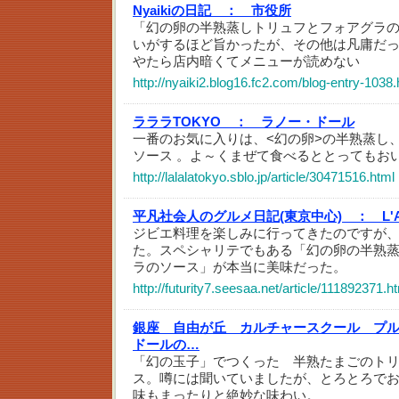
Nyaikiの日記 ：
市役所
「幻の卵の半熟蒸しトリュフとフォアグラ
いがするほど旨かったが、その他は凡庸だ
やたら店内暗くてメニューが読めない
http://nyaiki2.blog16.fc2.com/blog-entry-1038.
ラララTOKYO ：
ラノー・ドール
一番のお気に入りは、<幻の卵>の半熟蒸し
ソース 。よ～くまぜて食べるととってもお
http://lalalatokyo.sblo.jp/article/30471516.html
平凡社会人のグルメ日記(東京中心) ：
L
ジビエ料理を楽しみに行ってきたのですが
た。スペシャリテでもある「幻の卵の半熟
ラのソース」が本当に美味だった。
http://futurity7.seesaa.net/article/111892371.h
銀座 自由が丘 カルチャースクール プ
ドールの…
「幻の玉子」でつくった 半熟たまごのト
ス。噂には聞いていましたが、とろとろで
味もまったりと絶妙な味わい。