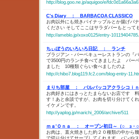
http://blog.goo.ne.jp/aquigoo/e/fdc0d1a66a
C's Diary ：
BARBACOA CLASSICO
お肉以外にも焼きパイナップルとか揚げバ
ください そしてここはサラダバーもとって
http://ameblo.jp/xoxo0125/entry-10119404785
ちぃぼうのいろいろ日記 ：
ランチ
ブラジアン・バーベキューレストランの『
で3500円のランチ食べてきましたよ バー
ました 10種類ぐらい食べましたのよ
http://chibo7.blog119.fc2.com/blog-entry-11.ht
まりち部屋 ：
バルバッコアクラシコｉ
お肉好きにはきっとたまらないお店です 
す！あと余談ですが、お肉を切り分けてく
イケメンです。
http://yaplog.jp/marichi_2006/archive/511
ｍａ'Ｏｎａ ：
オープン初日～（○ゝз・
お肉は、直火焼きした約２０種類の中から
で切り分けてサーブしてくれます。パンや