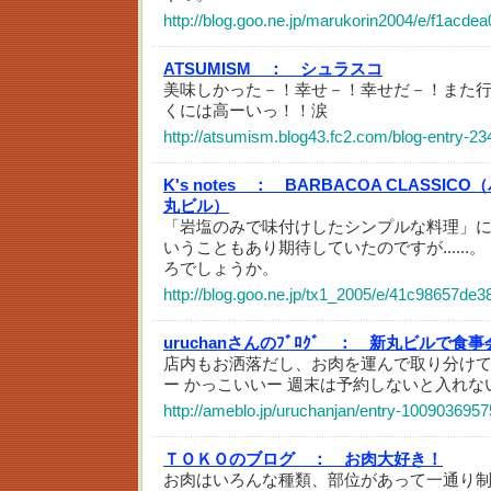
http://blog.goo.ne.jp/marukorin2004/e/f1ac
ATSUMISM ：
シュラスコ
美味しかった－！幸せ－！幸せだ－！また
くには高ーいっ！！涙
http://atsumism.blog43.fc2.com/blog-entry-23
K's notes ：
BARBACOA CLASSI
丸ビル）
「岩塩のみで味付けしたシンプルな料理」
いうこともあり期待していたのですが.....
ろでしょうか。
http://blog.goo.ne.jp/tx1_2005/e/41c98657de
uruchanさんのﾌﾞﾛｸﾞ ：
新丸ビルで食事
店内もお洒落だし、お肉を運んで取り分け
ー かっこいいー 週末は予約しないと入れな
http://ameblo.jp/uruchanjan/entry-1009036957
ＴＯＫＯのブログ ：
お肉大好き！
お肉はいろんな種類、部位があって一通り