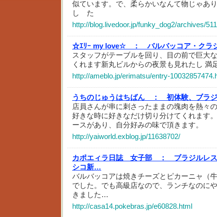
似ています。で、柔らかいなんて物じゃあ
し た
http://blog.livedoor.jp/funky_dog2/archives/5
☆ｴﾘｰ my love☆ ：
バルバッコア・クラ
スタッフがテーブルを回り、目の前で巨大
くれます新丸ビルからの夜景も見れたし 満
http://ameblo.jp/erimatsu/entry-10032857474.
うちのじゅうはちばん ：
初体験、ブラジ
店員さんが串に刺さったままの塊肉を熱々
好きな時に好きなだけ切り分けてくれます
ースがあり、自分好みの味で頂きます。
http://yaiworld.exblog.jp/11638702/
カポエィラ日誌 女子部 ：
ブラジルレ
シコ新…
バルバッコアは焼きチーズとピカーニャ（
でした。でも高級店なので、ランチなのに
きました…
http://casa14.pokebras.jp/e60828.html