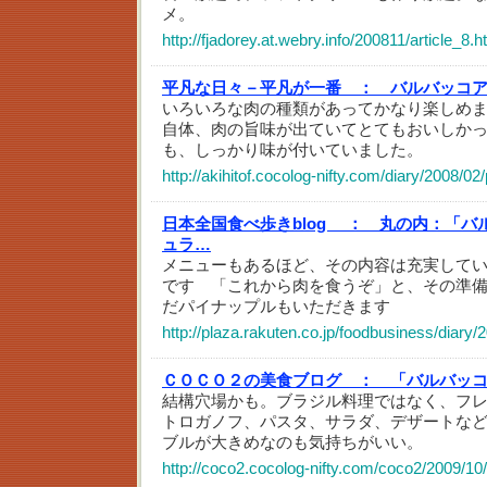
メ。
http://fjadorey.at.webry.info/200811/article_8.h
平凡な日々－平凡が一番 ：
バルバッコア
いろいろな肉の種類があってかなり楽しめ
自体、肉の旨味が出ていてとてもおいしか
も、しっかり味が付いていました。
http://akihitof.cocolog-nifty.com/diary/2008/0
日本全国食べ歩きblog ：
丸の内：「バ
ュラ…
メニューもあるほど、その内容は充実して
です 「これから肉を食うぞ」と、その準
だパイナップルもいただきます
http://plaza.rakuten.co.jp/foodbusiness/diary
ＣＯＣＯ２の美食ブログ ：
「バルバッ
結構穴場かも。ブラジル料理ではなく、フ
トロガノフ、パスタ、サラダ、デザートな
ブルが大きめなのも気持ちがいい。
http://coco2.cocolog-nifty.com/coco2/2009/10