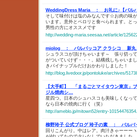
WeddingDress Maria ：
お礼に♪【バル
そして味付けは塩のみなんです☆お肉の味
います。意外とペロリと食べられます。と
男性の方にオススメです
http://wedding-maria.seesaa.net/article/1256
miolog ：
バルバッコア クラシコ 新丸
シュラスコが頂けちゃいます～ 張り切っ
がついていけず・・・。結構残しちゃいま
きパイナップルだけおかわりしました！
http://blog.livedoor.jp/pontoluke/archives/517
【大手町】 「まるごとマイタウン東京」
ジル焼肉シ…
星四つ。日本のシュハスコも美味しくなっ
なら日本の焼肉に行く（笑）
http://ameblo.jp/mitown52/entry-10154476354
柳野玲子 公式ブログ 玲子の素 ：
バルバ
回りこんがり。中はレア。肉汁きゃーーーヽ(
が付いてたのでタレなしでいただきました