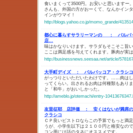
食いまくって3500円。お安いと思いますー
さんも、外国の方がおーくて、なんかイン
インがウマイ！
http://blogs.yahoo.co.jp/momo_grande/41351
都心に暮らすサラリーマンの_ ：
バルバ
店…
味はかなりいけます。サラダもそこそこ旨
ここは満足感を与えてくれます。豚肉が実
http://businessnews.seesaa.net/article/57816
大手町デイズ ：
バルバッコア・クラシコ
がっつりといただいたわけです。……肉は
ってくらい。出されるお肉は何種類もあり
と「和牛」がおいしかった。
http://ameblo.jp/otemachi/entry-10413676347.
友里征耶 店評価 ：
安くはないが満席
クラシコ
ＣＰ良いビストロならこの予算でもっと満
うが、小学生以下は２１００円と格安なの
コン用には話のタネにオススメです。