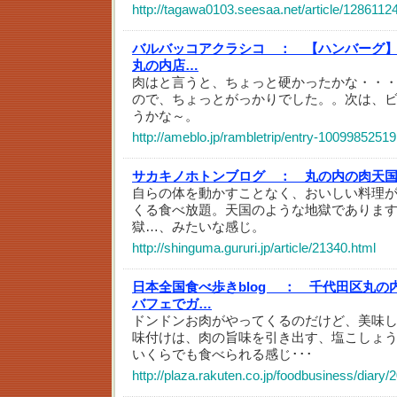
http://tagawa0103.seesaa.net/article/1286112
バルバッコアクラシコ ：
【ハンバーグ
丸の内店…
肉はと言うと、ちょっと硬かったかな・・
ので、ちょっとがっかりでした。。次は、
うかな～。
http://ameblo.jp/rambletrip/entry-10099852519
サカキノホトンブログ ：
丸の内の肉天
自らの体を動かすことなく、おいしい料理
くる食べ放題。天国のような地獄でありま
獄…、みたいな感じ。
http://shinguma.gururi.jp/article/21340.html
日本全国食べ歩きblog ：
千代田区丸の
バフェでガ…
ドンドンお肉がやってくるのだけど、美味
味付けは、肉の旨味を引き出す、塩こしょ
いくらでも食べられる感じ･･･
http://plaza.rakuten.co.jp/foodbusiness/diar