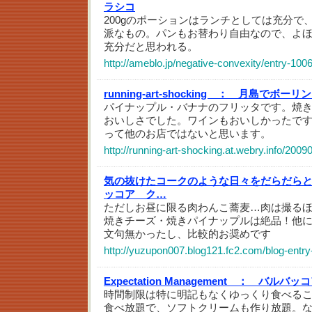
ラシコ
200gのポーションはランチとしては充分で
派なもの。パンもお替わり自由なので、よ
充分だと思われる。
http://ameblo.jp/negative-convexity/entry-10
running-art-shocking ：
月島でボーリン
パイナップル・バナナのフリッタです。焼
おいしさでした。ワインもおいしかったで
って他のお店ではないと思います。
http://running-art-shocking.at.webry.info/20090
気の抜けたコークのような日々をだらだら
ッコア ク…
ただしお昼に限る肉わんこ蕎麦…肉は撮る
焼きチーズ・焼きパイナップルは絶品！他
文句無かったし、比較的お奨めです
http://yuzupon007.blog121.fc2.com/blog-entry
Expectation Management ：
バルバッコ
時間制限は特に明記もなくゆっくり食べる
食べ放題で、ソフトクリームも作り放題。