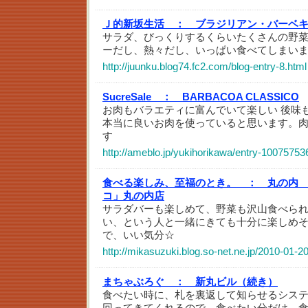
Ｊ的新坂生活 ：
ブラジリアン・バーベ
サラダ、びっくりするくらいたくさんの野
ーだし、熱々だし、いっぱい食べてしまい
http://juunku.blog74.fc2.com/blog-entry-8.html
SucreSale ：
BARBACOA CLASSICO
お肉もバラエティに富んでいて楽しい 後味
本当に良いお肉を使っていると思います。
す
http://ameblo.jp/yukihorikawa/entry-10075753
食べる楽しみ、至福のとき。 ：
丸の内
コ」丸の内店
サラダバーも楽しめて、野菜も沢山食べら
い、という人と一緒にきても十分に楽しめ
で、いい気分☆
http://mikasuzuki.blog.so-net.ne.jp/2010-01-2
まちゃぶろぐ ：
新丸ビル（続き）
食べたい時に、札を裏返して知らせるシス
回ってきてくれるので、食べたい分だけ、