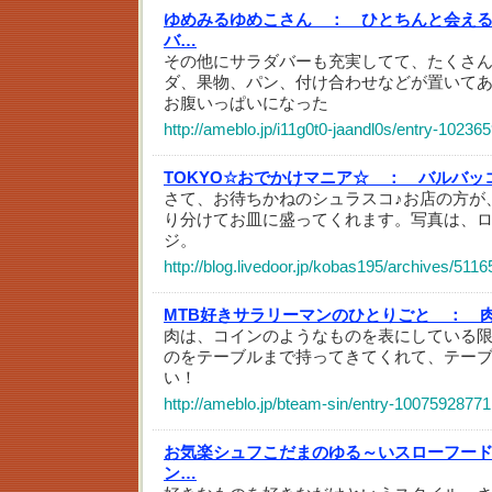
ゆめみるゆめこさん ：
ひとちんと会えるＤ
バ…
その他にサラダバーも充実してて、たくさ
ダ、果物、パン、付け合わせなどが置いて
お腹いっぱいになった
http://ameblo.jp/i11g0t0-jaandl0s/entry-10236
TOKYO☆おでかけマニア☆ ：
バルバッ
さて、お待ちかねのシュラスコ♪お店の方が
り分けてお皿に盛ってくれます。写真は、
ジ。
http://blog.livedoor.jp/kobas195/archives/511
MTB好きサラリーマンのひとりごと ：
肉は、コインのようなものを表にしている
のをテーブルまで持ってきてくれて、テー
い！
http://ameblo.jp/bteam-sin/entry-10075928771
お気楽シュフこだまのゆる～いスローフー
ン…