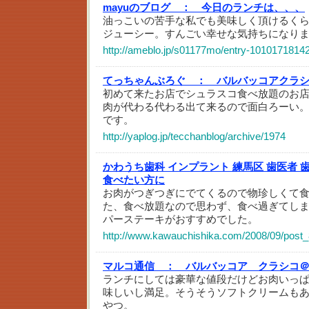
mayuのブログ ：
今日のランチは、、、
油っこいの苦手な私でも美味しく頂けるく
ジューシー。すんごい幸せな気持ちになり
http://ameblo.jp/s01177mo/entry-10101718142
てっちゃんぶろぐ ：
バルバッコアクラ
初めて来たお店でシュラスコ食べ放題のお
肉が代わる代わる出て来るので面白ろーい
です。
http://yaplog.jp/tecchanblog/archive/1974
かわうち歯科 インプラント 練馬区 歯医者 
食べたい方に
お肉がつぎつぎにでてくるので物珍しくて
た、食べ放題なので思わず、食べ過ぎてし
パーステーキがおすすめでした。
http://www.kawauchishika.com/2008/09/post_
マルコ通信 ：
バルバッコア クラシコ
ランチにしては豪華な値段だけどお肉いっ
味しいし満足。そうそうソフトクリームも
やつ。