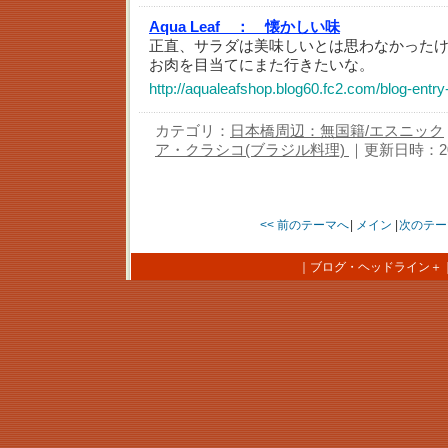
Aqua Leaf ：
懐かしい味
正直、サラダは美味しいとは思わなかった
お肉を目当てにまた行きたいな。
http://aqualeafshop.blog60.fc2.com/blog-entry
カテゴリ：
日本橋周辺：無国籍/エスニック
ア・クラシコ(ブラジル料理)
｜更新日時：2026-
<< 前のテーマへ
|
メイン
|
次のテー
｜
ブログ・ヘッドライン＋