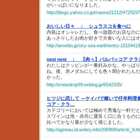
がいっぱいになりました。
http://blogs.yahoo.co.jp/maona31212/4729297
おいしい日々 ：
シュラスコを食べに
内装はオシャレだし、食べ放題のお店なの
あっさりしたお肉が好きで大食いな人には
http://ameblo.jp/sky-sea-earth/entry-1010441
nest nest ：
【肉ぅ】バルバッコア クラ
わたしはクッピンが一番好みかな。やっぱ
ね。後、赤メダルにしても色々聞かれたん
かった。
http://snowdrop99.exblog.jp/6542335/
ヒツジに恋して ～ケイバで稼いで仔羊料理
コア・クラ…
カテゴリーにおいては極めて秀逸な一軒だ
スワインは泡・赤共に運良く口に合うもの
比べてかなり量が少なく感じました。
http://agneau.at.webry.info/200908/article_9.h