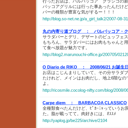
行ったお店は、バルバッコア クラシコの
バッコアグリルには行った事あったんだけ
バーの種類が豊富な気がするー！！！
http://blog.so-net.ne.jp/a_girl_talk2/2007-08-31
丸の内寄り道ブログ ：
バルバッコア・
サラダバーとデリ、デザートのビュッフェ
もちろん、サラダバーにはお肉もちゃんと
て食べ放題が魅力です。
http://blog2.marunouchi-office.jp/200705/0212
O Diario de RIKO ：
2008/06/21 お誕生
お店はこじんまりしていて、その分サラダ
たけれど、メインはお肉だし、地上6階なの
よ。
http://ricosmile.cocolog-nifty.com/blog/2008/
Carpe diem ：
BARBACOA CLASSICO
全種類食べたんだけど、ﾋﾟｶｰﾆｬっていう
た。脂が載ってて。肉好きには、ｵｽｽﾒ
http://yaplog.jp/be225/archive/2104