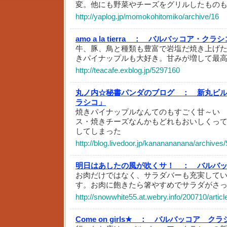
変。他にも野菜やチーズをグリルしたもの
http://yaplog.jp/momokohitomiko/archive/16
amo a la tierra ：
バルバッコア・クラシ
牛、豚、鳥と種類も豊富で岩塩だ焼き上げ
きパイナップルも大好き。甘みが増して最
http://teacafe.exblog.jp/5297160
丸ノ内☆秘書パンダのブログ ：
新丸ビル
ラシコ」
焼きパイナップルなんてのもすごく甘～い
ス・焼きチーズなんかもどれもおいしくっ
してしまった
http://blog.livedoor.jp/kananananana/archives
明日はあしたの風が吹くサ！ ：
バルバ
お肉だけではなく、サラダバーも充実して
す。お肉に飽きたら箸やすめでサラダがさ
http://snowwhite55.at.webry.info/200710/artic
Come on girls★ ：
バルバッコア クラ