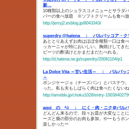
新…
10種類以上のシュラスコメニューとサラダ
バーの食べ放題 ※ソフトクリームも食べ
http://jerryj2.exblog.jp/8043343/
superdry @hatena ：
バルバッコア・ク
あととりあえずお肉はほぼ全種類一口は食
ッカーニャが特においしい。胸焼けしてき
ビーツの酢漬けとかまだまだたべれる。
http://d.hatena.ne.jp/superdry/20081104/p1
La Dolce Vita ～甘い生活～ ：
バルバッ
～
ポンジケージョ（チーズパン）とパステウ
った。私も夫もしばらく肉は食べたくない
http://ameblo.jp/choku1028/entry-1003840279
aqui の ﾍｪ ：
にく・肉・ニク＠バル
どんどん来るので、段々お皿が大変なこと
ーズと瘤の部分のお肉も参加。やーもうホ
楽しかったー