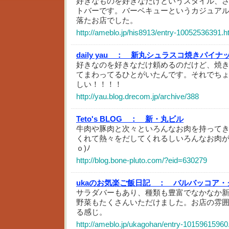
好きなものを好きなだけというスタイル、
トバーです。バーベキューというカジュア
落たお店でした。
http://ameblo.jp/his8913/entry-10052536391.h
daily yau ：
新丸シュラスコ焼きパイナ
好きなのを好きなだけ頼めるのだけど、焼
てまわってるひとがいたんです。それでち
しい！！！！
http://yau.blog.drecom.jp/archive/388
Teto's BLOG ：
新・丸ビル
牛肉や豚肉と次々といろんなお肉を持って
くれて熱々をだしてくれるしいろんなお肉が食
ｏ)ﾉ
http://blog.bone-pluto.com/?eid=630279
ukaのお気楽ご飯日記 ：
バルバッコア・
サラダバーもあり、種類も豊富でなかなか
野菜もたくさんいただけました。お店の雰
る感じ。
http://ameblo.jp/ukagohan/entry-10159615960