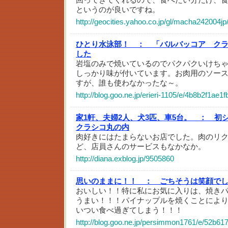
というのが良いですね。
http://geocities.yahoo.co.jp/gl/macha242004
ひとり水泳部！ ：
「バルバッコア ク
した
岩塩のみで焼いているのでパクパクいけちゃ
しっかり味が付いています。お肉用のソー
すが、誰も使わなかったな～。
http://blog.goo.ne.jp/erieri-1105/e/4b8b2f1a
家1軒、夫婦2人、犬3匹、車5台。 ：
初
クラシコ丸の内
肉好きにはたまらないお店でした。肉のリ
ど、店員さんのサービスもなかなか。
http://diana.exblog.jp/9505860
思いのままに！！ ：
ごちそうは笑顔で
おいしい！！特に私にお気に入りは、焼き
うまい！！！パイナップルを焼くことによ
いつい食べ過ぎてしまう！！！
http://blog.goo.ne.jp/persimmon1761/e/52b