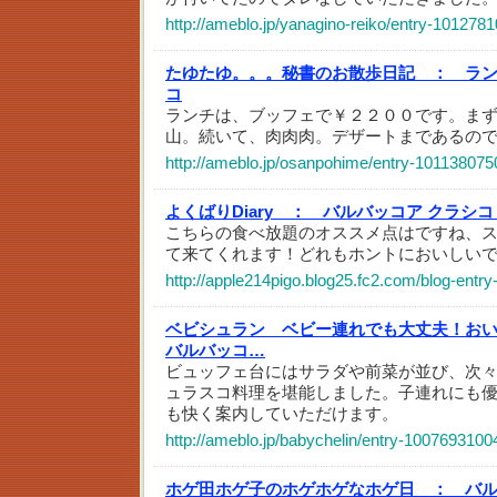
http://ameblo.jp/yanagino-reiko/entry-101278
たゆたゆ。。。秘書のお散歩日記 ：
ラ
コ
ランチは、ブッフェで￥２２００です。ま
山。続いて、肉肉肉。デザートまであるの
http://ameblo.jp/osanpohime/entry-101138075
よくばりDiary ：
バルバッコア クラシ
こちらの食べ放題のオススメ点はですね、
て来てくれます！どれもホントにおいしい
http://apple214pigo.blog25.fc2.com/blog-entry
ベビシュラン ベビー連れでも大丈夫！お
バルバッコ…
ビュッフェ台にはサラダや前菜が並び、次
ュラスコ料理を堪能しました。子連れにも
も快く案内していただけます。
http://ameblo.jp/babychelin/entry-1007693100
ホゲ田ホゲ子のホゲホゲなホゲ日 ：
バ