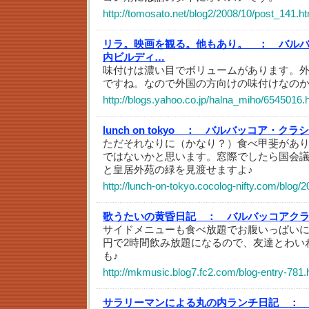
http://tomosato.net/blog2/2008/10/post_141.ht
リラ。映画を観る。他もあり。 ：
バル
内ビルディ…
味付けは濃い目でボリュームがあります。
ですね。なので外国の方向けの味付けなの
http://blogs.yahoo.co.jp/halna_miho/6545016.
lunch on tokyo ：
バルバッコア・クラシ
ただそれなりに（かなり？）食べ甲斐があ
ではないかと思います。窓際でしたら国会
と皇居外苑の緑を見渡せますよ♪
http://lunch-on-tokyo.cocolog-nifty.com/blog/
歌うたいの黄昏日記 ：
バルバッコアク
サイドメニューも食べ放題でお腹いっぱいにな
円で2時間飲み放題になるので、友達とわい
も♪
http://mkmusic.blog7.fc2.com/blog-entry-781.
サラリーマンによる丸の内ランチ日記 ：