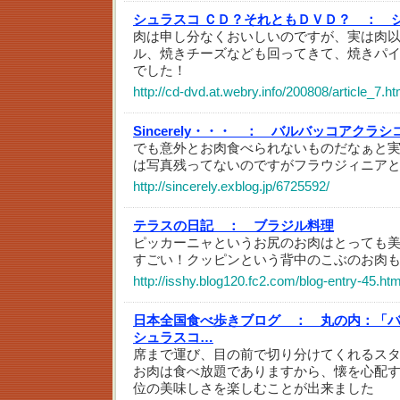
シュラスコ ＣＤ？それともＤＶＤ？ ：
肉は申し分なくおいしいのですが、実は肉
ル、焼きチーズなども回ってきて、焼きパ
でした！
http://cd-dvd.at.webry.info/200808/article_7.ht
Sincerely・・・ ：
バルバッコアクラシ
でも意外とお肉食べられないものだなぁと
は写真残ってないのですがフラウジィニア
http://sincerely.exblog.jp/6725592/
テラスの日記 ：
ブラジル料理
ピッカーニャというお尻のお肉はとっても
すごい！クッピンという背中のこぶのお肉
http://isshy.blog120.fc2.com/blog-entry-45.htm
日本全国食べ歩きブログ ：
丸の内：「
シュラスコ…
席まで運び、目の前で切り分けてくれるス
お肉は食べ放題でありますから、懐を心配
位の美味しさを楽しむことが出来ました