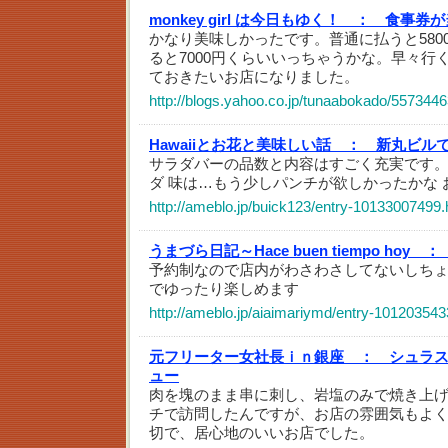
monkey girl は今日もゆく！ ：
食事券が
かなり美味しかったです。普通に払うと580
ると7000円くらいいっちゃうかな。早々行
ておきたいお店になりました。
http://blogs.yahoo.co.jp/tunaabokado/5573446
Hawaiiとお花と美味しい話 ：
新丸ビルで
サラダバーの品数と内容はすごく充実です
ダ 味は…もう少しパンチが欲しかったかな
http://ameblo.jp/buick123/entry-10133007499.
うまづら日記～Hace buen tiempo hoy ：
予約制なので店内がわさわさしてないしち
でゆったり楽しめます
http://ameblo.jp/aiaimariymd/entry-101203543
元フリーター女社長ｉｎ銀座 ：
シュラ
ュー
肉を塊のまま串に刺し、岩塩のみで焼き上
チで訪問したんですが、お店の雰囲気もよ
切で、居心地のいいお店でした。