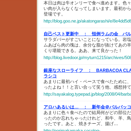
本日は肉は牛オンリーで食べ進めます。色
い肉が入らなくなってしまいます。最初か
登場です。
http://blog.goo.ne.jp/akatongarashi/e/8e4d
自己ベスト更新中 ：
恒例ラムの会 バ
サラダバーがすごいことになっている。岩
ムあばら肉の塊は、余分な脂が抜けてあの
くり堪能できる。ああ、来て良かった！
http://blog.livedoor.jp/myturn1215/archives/5
銀座なスローライフ ：
BARBACOA C
ラシコ
あまりに最初ハイ・ペースで食べたために
ったよね！！と言い合って笑う他、感想持
http://sayakalog.typepad.jp/blog/2008/04/barb
アロハあるいは… ：
新年会＠バルバッ
あまりに色々食べたので結局何がどの部位
ったのか忘れちゃったけれど、和牛、羊、
ったです。あと、焼きチーズ、揚げ…
http://norimakamaka.cocolog-