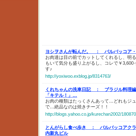
ヨシヲさんが転んだ。 ：
バルバッコア
お肉達は目の前でカットしてくれるし、明
もいて気分も盛り上がるし、コレで￥3,60
す♪
http://yoxiwoo.exblog.jp/8314763/
くれちゃんの洗車日記 ：
ブラジル料理
「キテル！」…
お肉の種類はたっくさんあって…どれもジ
で…絶品なのは焼きチーズ！！
http://blogs.yahoo.co.jp/kurechan2002/18087
とんがらし食べ歩き ：
バルバッコアク
内新丸ビル