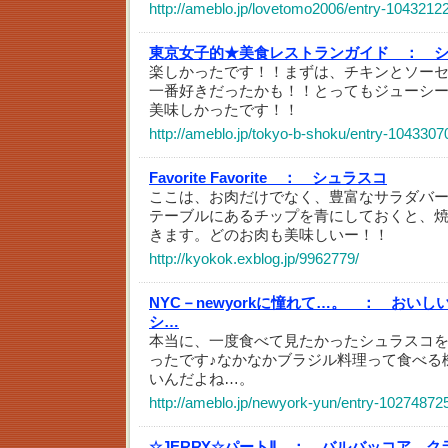
http://ameblo.jp/lovetomo2006/entry-1043212
東京女子的★美食レストランガイド ：
楽しかったです！！まずは、チキンとソー
一番好きだったかも！！とってもジューシ
美味しかったです！！
http://ameblo.jp/tokyo-b-shoku/entry-1043307
Favorite Favorite ：
シュラスコ
ここは、お肉だけでなく、豊富なサラダバ
テーブルにあるチップを青にしておくと、
きます。どのお肉も美味しいー！！
http://kyokok.exblog.jp/9962779/
NYC－newyorkに憧れて…。 ：
おいし
シ…
本当に、一度食べて見たかったシュラスコ
ったです♪なかなかブラジル料理って食べる
いんだよね…。
http://ameblo.jp/newyork-yun/entry-10274872
☆JERRY☆パートⅡ ：
バルバッコア クラ