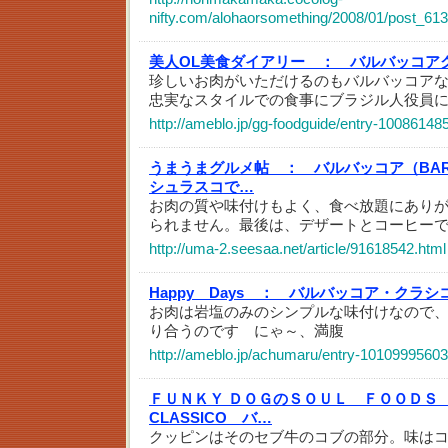
nifty.com/alohaorsomething/2008/01/post_613
美人OL美食ダイアリー ：
バルバッコア
珍しいお肉がいただけるのもバルバッコア
忠実なスタイルでの食事にブラジル人役員
http://ameblo.jp/gg-foodguide/entry-10086148
うまうまグルメ帖 ：
バルバッコア（BA
シュラスコで…
お肉の質や味付けもよく、食べ放題にあり
られません。最後は、デザートとコーヒー
http://uma-2.seesaa.net/article/91618542.html
Happy Days ：
バルバッコア・クラシ
お肉は岩塩のみのシンプルな味付けなので
り合うのです にゃ～、満腹
http://ameblo.jp/achumaru/entry-10109995603
ＦＵＮＫＹ ＤＯＧのＳＯＵＬ ＦＯＯＤＳ
CLASSICO バ…
クッピンはそのセブ牛のコブの部分。味は