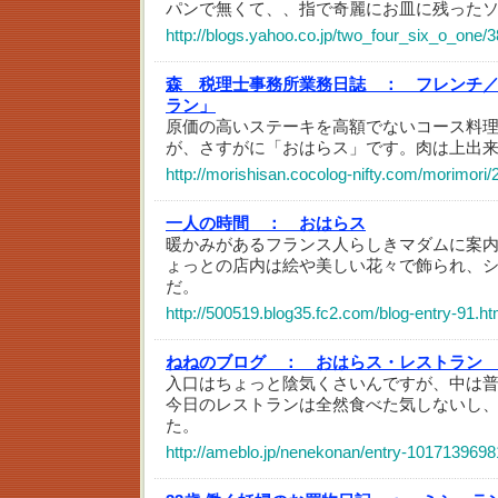
パンで無くて、、指で奇麗にお皿に残った
http://blogs.yahoo.co.jp/two_four_six_o_one/
森 税理士事務所業務日誌 ：
フレンチ／
ラン」
原価の高いステーキを高額でないコース料
が、さすがに「おはらス」です。肉は上出
http://morishisan.cocolog-nifty.com/morimori
一人の時間 ：
おはらス
暖かみがあるフランス人らしきマダムに案内
ょっとの店内は絵や美しい花々で飾られ、
だ。
http://500519.blog35.fc2.com/blog-entry-91.ht
ねねのブログ ：
おはらス・レストラン
入口はちょっと陰気くさいんですが、中は
今日のレストランは全然食べた気しないし
た。
http://ameblo.jp/nenekonan/entry-1017139698