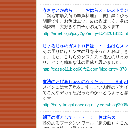
うさぎとかめら ：
おはらス・レストラ
「築地市場入荷の鮮魚料理」 皮に黒くび
胡麻です。お魚はムツ。皮は香ばしく、身
減抜群 大好きな白子が添えてあります
http://ameblo.jp/judy2go/entry-10432013115.h
じょるじゅのガストロ日誌 ：
おはらス
その周りにはサンマの肝を使ったとおぼし
す。また、こちらのクスクスはほんのりと
り、とても繊細な味の構成と思いました。
http://gastro11.blog66.fc2.com/blog-entry-378
魔法のおばあちゃんになりたい ：
Holly 
メインには太刀魚を。すっごい肉厚のデカ
てこんなデカイ魚だったのか～とちょっと
す☆
http://holly-knight.cocolog-nifty.com/blog/2009
絹子の凛として・・・ ：
おはらス
癖のあるブータンノワール（豚の血）をこ