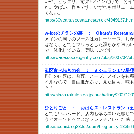
いや、ビックリ。前菜+メインだけで十分イ
た。やばい、旨さです。いずれもボリュー
くない。
http://30years.seesaa.net/article/4949137.htm
w-iceのチラシの裏 ：
Ohara's Restaura
メインの周りのソースはカレーソース。し
はなく、とてもフワっとした滑らかな味わ
で一体化している。美味しいです
http://w-ice.cocolog-nifty.com/blog/2007/04/o
港区食べ歩きの会 ：
ミシュラン１ツ星
料理の内容は、前菜、スープ、メインを数
イルなので、自由度があり、見た目も、味
＾＾
http://plaza.rakuten.co.jp/tauch/diary/200712
ひとりごと ：
おはらス・レストラン（
とてもいいムード。店内も落ち着いた感じ
うとオーソドックスなフレンチといった感
http://auchii.blog23.fc2.com/blog-entry-1335.h