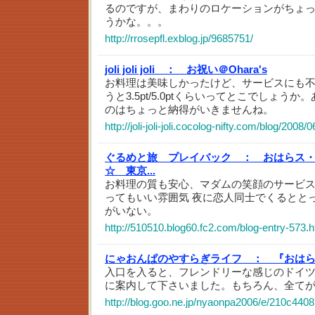
るのですが、まわりのロケーションがちょ
うかな。。。
http://rrosepfl.exblog.jp/9685751/
joli joli joli ：
お祝い＠Ohara's
お料理は美味しかったけど、サービスにも
うと3.5pt/5.0ptくらいってとこでしょう
のはちょっと納得がいきませんね。
http://joli-joli-joli.cocolog-nifty.com/blog/200
ぐるめと旅 プレイバック ：
おはらス
☆ 東京...
お料理の質も安心、マダムの笑顔のサービ
ってもいい雰囲気 夜に恋人同士でくるとと
がいない。
http://510510.blog60.fc2.com/blog-entry-573.h
にゃおんぱのやすらぎライフ ：
『おは
入口を入ると、フレンドリーな感じのドイ
に案内して下さいました。もちろん、全て
http://blog.goo.ne.jp/nyaonpa2006/e/210c44