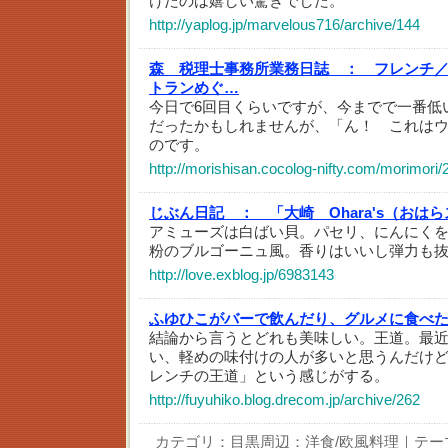
けたのは嬉しい驚きでした。
http://yaplog.jp/marvelous716/archive/144
森 税理士事務所業務日誌 ：
フレンチ
トランめぐ…
今日で6回目くらいですが、今までで一番低
だったかもしれませんが、「ん！ これは
のです。
http://morishisan.cocolog-nifty.com/morimori/
じぶん日記 ：
「大崎 Ohara's（おはらス
アミューズは白ばい貝。パセリ、にんにく
粉のブルゴーニュ風。香りはいいし弾力も
http://love.exblog.jp/6983143
ふゆひこがバーで飲んだり、グルメに食べ
結論から言うとどれも美味しい。王道。最
い、軽めの味付けの人が多いと思うんだけ
レンチの王道」という感じがする。
http://fuyuhiko.blog.drecom.jp/archive/262
カテゴリ：
目黒周辺：洋食/欧風料理
｜テー