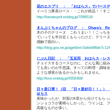
花のエスプリ ：
「おはらス」でバースデ
イべリコ豚肩ロース・・これが絶品！！す
http://hanaesprit.exblog.jp/7098516/
まんぷくちゃんのブログ ：
Ohara’s R
木の子のテリーヌ これうまい！！こっち
ていっても半分近くもらったけど。テリー
感触で面白い。
http://blog.goo.ne.jp/agetti/e/c5a6ebff8de7c
じぶん日記 ：
「五反田 おはらス・レ
チョイスするコースなのに、どんな風に組
ても良いのが不思議。すべての料理・調味
ような感覚があるからかもしれません。
http://love.exblog.jp/9358368/
日々是口実！（旧 「日々是好日！！」）
はらス
美味かったが、対面のK君から分けてもらっ
ンショコラが素晴らしかった。ワインは、
高級なものが多い。