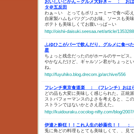
おいしいじかん～グルメ大好き～ ：
お
タ＠五反田
わぁ～い とってもボリューミーで食べ応
自家製ハムもバツグンのお味。ソースも美
ポテトも美味しくてお腹いっぱ～い
http://oishii-daisuki.seesaa.net/article/135328
ふゆひこがバーで飲んだり、グルメに食べ
星
ちょっと残念だったのがホールのサービス
やかなんだけど、ギャルソン君がちょっと
ね。
http://fuyuhiko.blog.drecom.jp/archive/556
フレンチ東京食道楽 ：
(フレンチ）おは
どの品も大変に美味しく感じられた。正統
ストパフォーマンスのよさを考えると、こ
ストランではないかとさえ思えた。
http://kuidouraku.cocolog-nifty.com/blog/2007
伊達と酔狂！！これ人生の妙薬也！！ ：
兎に角どの料理もとても美味しくて、、見