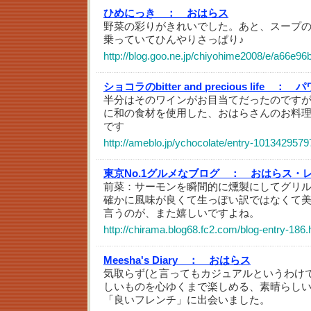
ひめにっき ：
おはらス
野菜の彩りがきれいでした。あと、スープ
乗っていてひんやりさっぱり♪
http://blog.goo.ne.jp/chiyohime2008/e/a66e
ショコラのbitter and precious life ：
パ
半分はそのワインがお目当てだったのです
に和の食材を使用した、おはらさんのお料
です
http://ameblo.jp/ychocolate/entry-1013429579
東京No.1グルメなブログ ：
おはらス・
前菜：サーモンを瞬間的に燻製にしてグリ
確かに風味が良くて生っぽい訳ではなくて
言うのが、また嬉しいですよね。
http://chirama.blog68.fc2.com/blog-entry-186.
Meesha's Diary ：
おはらス
気取らず(と言ってもカジュアルというわけ
しいものを心ゆくまで楽しめる、素晴らし
「良いフレンチ」に出会いました。