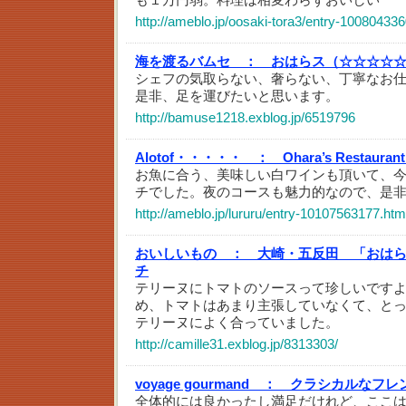
http://ameblo.jp/oosaki-tora3/entry-10080433
海を渡るバムセ ：
おはらス（☆☆☆☆
シェフの気取らない、奢らない、丁寧なお
是非、足を運びたいと思います。
http://bamuse1218.exblog.jp/6519796
Alotof・・・・・ ：
Ohara’s Resta
お魚に合う、美味しい白ワインも頂いて、
チでした。夜のコースも魅力的なので、是
http://ameblo.jp/lururu/entry-10107563177.htm
おいしいもの ：
大崎・五反田 「おはら
チ
テリーヌにトマトのソースって珍しいです
め、トマトはあまり主張していなくて、と
テリーヌによく合っていました。
http://camille31.exblog.jp/8313303/
voyage gourmand ：
クラシカルなフレ
全体的には良かったし満足だけれど、ここ