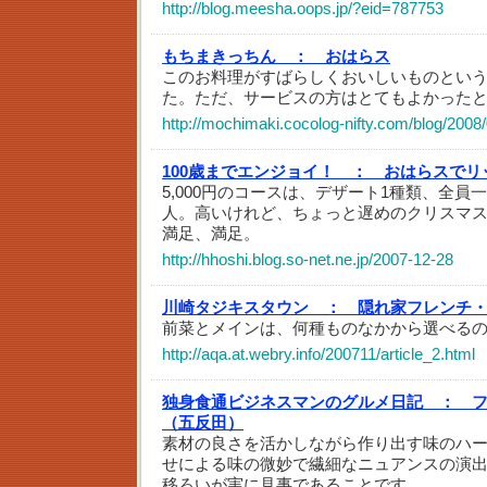
http://blog.meesha.oops.jp/?eid=787753
もちまきっちん ：
おはらス
このお料理がすばらしくおいしいものとい
た。ただ、サービスの方はとてもよかった
http://mochimaki.cocolog-nifty.com/blog/2008
100歳までエンジョイ！ ：
おはらスでリ
5,000円のコースは、デザート1種類、全員一
人。高いけれど、ちょっと遅めのクリスマ
満足、満足。
http://hhoshi.blog.so-net.ne.jp/2007-12-28
川崎タジキスタウン ：
隠れ家フレンチ
前菜とメインは、何種ものなかから選べる
http://aqa.at.webry.info/200711/article_2.html
独身食通ビジネスマンのグルメ日記 ：
（五反田）
素材の良さを活かしながら作り出す味のハ
せによる味の微妙で繊細なニュアンスの演
移ろいが実に見事であることです。