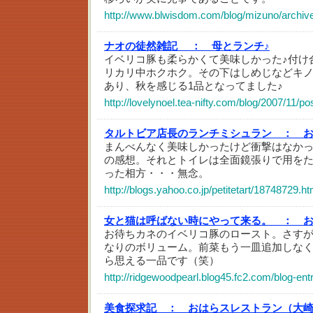
http://www.blwisdom.com/blog/mizuno/archiv
ナオの徒然雑記 ：
母とランチ♪
イベリコ豚も柔らかくて美味しかった♪付け
リカリ中ホクホク。その下はしめじなどキ
あり、秋を感じる1品となってました♪
http://lovelynoel.tea-nifty.com/blog/2007/11/p
タルトビア店長のランチミシュラン ：
まんべんなく美味しかったけど衝撃はなか
の感想。それとトイレは全面鏡張りで用を
った相方・・・無念。
http://blogs.yahoo.co.jp/petitetart/18748729.ht
女と猫は呼ばない時にやって来る。 ：
お待ちカネのイベリコ豚のロースト。さすが
なりのボリューム。前菜もう一皿追加しなく
ら思える一品です（笑）
http://ridgewoodpearl.blog45.fc2.com/blog-ent
美食探求記 ：
おはらスレストラン（大