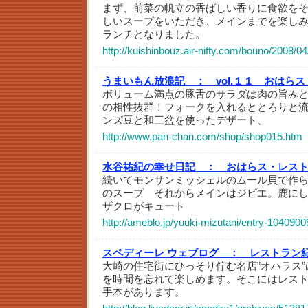
まず、前菜の帆立の香ばしい香りに食欲を
しいスープをいただき、メインまでを楽し
ランチとなりました。
http://kuishinbouz.air-nifty.com/bouno/2008/0
うまいもん放浪記 ：
vol.１１ おはら
ボリューム満点の豚舌のサラダは肉の旨み
の相性抜群！フォークを入れるととろりと
ンズ豆と和三盆を使ったデザート、
http://www.pan-chan.com/shop/shop015.htm
水谷祐紀の幸せ日記 ：
おはらス・レス
続いてモンサンミッシェルのムール貝で作
のスープ それからメインはジビエ。鹿に
ザクロがキュート
http://ameblo.jp/yuuki-mizutani/entry-104090
スペディーレ ウェブログ ：
レストラン
大崎の住宅街にひっそり佇む名店”オハラス
を時間を忘れて楽しめます。そこにはレス
手本があります。