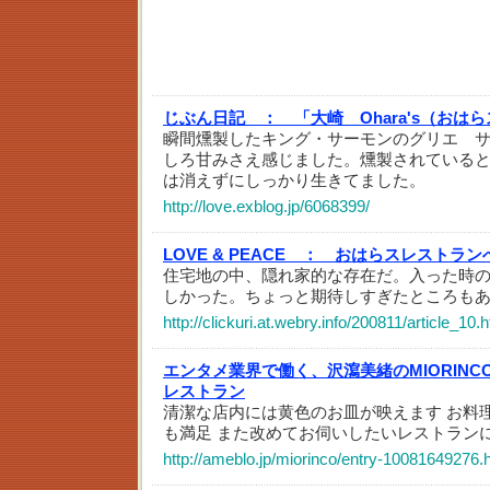
じぶん日記 ：
「大崎 Ohara's（おはらス
瞬間燻製したキング・サーモンのグリエ 
しろ甘みさえ感じました。燻製されている
は消えずにしっかり生きてました。
http://love.exblog.jp/6068399/
LOVE & PEACE ：
おはらスレストラン
住宅地の中、隠れ家的な存在だ。入った時
しかった。ちょっと期待しすぎたところも
http://clickuri.at.webry.info/200811/article_10.
エンタメ業界で働く、沢瀉美緒のMIORINCO
レストラン
清潔な店内には黄色のお皿が映えます お料
も満足 また改めてお伺いしたいレストラン
http://ameblo.jp/miorinco/entry-10081649276.