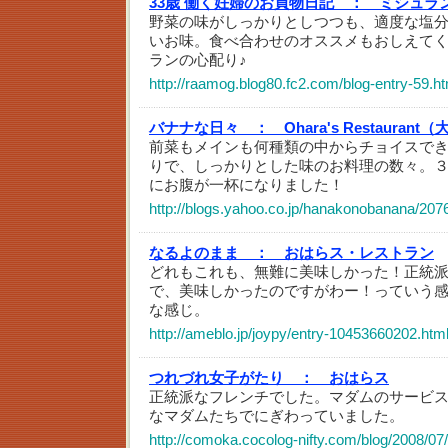
33歳 働く妊婦のお買物日記 ：
ミシュラ
野菜の味がしっかりとしつつも、適度な塩
いお味。食べ合わせのオススメもおしえて
ランの心配り♪
http://raamog.blog80.fc2.com/blog-entry-59.ht
バナナな日々 ：
Ohara's Restaura
前菜もメインも何種類の中からチョイスで
りで、しっかりとした味のお料理の数々。
にお腹が一杯になりました！
http://blogs.yahoo.co.jp/hanakonobanana/207
なるよのまま ：
おはらス・レストラン
どれもこれも、無難に美味しかった！正統
で、美味しかったのですがわー！っていう
な感じ。
http://ameblo.jp/joypy/entry-10453660202.htm
つれづれ女子がたり ：
おはらス
正統派なフレンチでした。マダムのサービ
なマダムたちでにぎわっていました。
http://comoka.cocolog-nifty.com/blog/2008/07