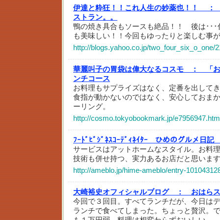
伊達と粋狂！！これ人生の妙薬也！！ ：
ストラン。。
鴨の焼き具合もソースも絶品！！ 後は･･
も美味しい！！今回もゆったりと楽しむ事
http://blogs.yahoo.co.jp/two_four_six_o_one/
華麗叫子の胃袋は偉大なるコスモ ：
「お
ンチコース
お料理もサプライズはなく、定番を出して
食指が動かないのではなく、安心しておま
ーリング。
http://cosmo.tokyobookmark.jp/e7956947.htm
ﾌｰﾄﾞﾋﾞｼﾞﾈｽｺｰﾃﾞｨﾈｲﾀｰ ひめのグルメ日記
サービスはアットホームなスタイル。お料
技術も併せ持つ、実力あるお店だと思いま
http://ameblo.jp/hime-ameblo/entry-10104312
大崎裕史オフィシャルブログ ：
おはら
今回で３回目。すべてランチだが、今日は
ランチで食べてしまった。ちょっと贅沢。
も１万円弱。料理は相変わらずおいしい