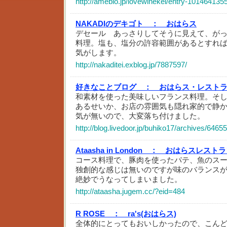
http://ameblo.jp/lovewinekei/entry-101464135
NAKADIのデキゴト ：
おはらス
デセール あっさりしてそうに見えて、が
料理。塩も、塩分の許容範囲があるとすれ
気がします。
http://nakaditei.exblog.jp/7887597/
好きなことブログ ：
おはらス・レスト
和素材を使った美味しいフランス料理。そ
あるせいか、お店の雰囲気も隠れ家的で静
気が無いので、大変落ち付けました。
http://blog.livedoor.jp/buhiko17/archives/6465
Ataasha in London ：
おはらスレストラ
コース料理で、豚肉を使ったパテ、魚のス
独創的な感じは無いのですが味のバランス
絶妙でうなってしまいました。
http://ataasha.jugem.cc/?eid=484
R ROSE ：
ra's(おはらス)
全体的にとってもおいしかったので、こん