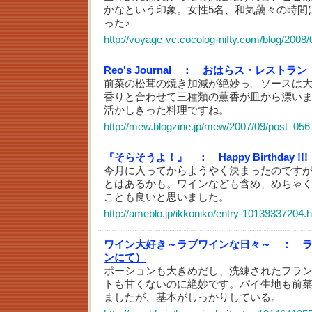
かなという印象。女性5名、和気藹々の時間
った♪
http://voyage-vc.cocolog-nifty.com/blog/2008
Reo's Journal ：
おはらス・レストラン
前菜の松茸の焼き加減が絶妙っ。ソースは
香りと合わせて三種類の薫香が皿から漂い
活かしきった料理ですね。
http://mew.blogzine.jp/mew/2007/09/post_056
『そらそうよ！』 ：
Happy Birthday !!!
今月に入ってからようやく決まったのです
とはあるかも。ワインなども含め、めちゃ
ことも良いと思いました。
http://ameblo.jp/ikkoniko/entry-10139337204.
ワイン大好き～ラブワインな日々～ ：
ンにて）
ポーションも大きめだし、洗練されたフラ
トも甘くないのに絶妙です。パイ生地も前菜
ましたが、基本がしっかりしている。