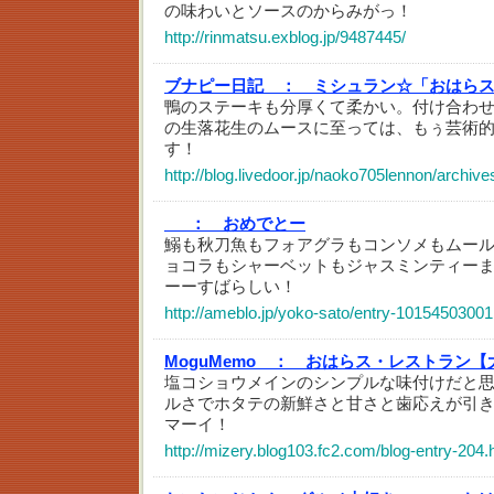
の味わいとソースのからみがっ！
http://rinmatsu.exblog.jp/9487445/
ブナピー日記 ：
ミシュラン☆「おはら
鴨のステーキも分厚くて柔かい。付け合わ
の生落花生のムースに至っては、もぅ芸術
す！
http://blog.livedoor.jp/naoko705lennon/archiv
_ ：
おめでとー
鰯も秋刀魚もフォアグラもコンソメもムー
ョコラもシャーベットもジャスミンティー
ーーすばらしい！
http://ameblo.jp/yoko-sato/entry-10154503001
MoguMemo ：
おはらス・レストラン【
塩コショウメインのシンプルな味付けだと
ルさでホタテの新鮮さと甘さと歯応えが引
マーイ！
http://mizery.blog103.fc2.com/blog-entry-204.