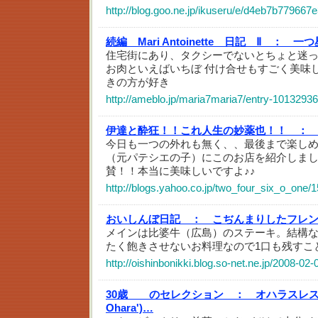
http://blog.goo.ne.jp/ikuseru/e/d4eb7b7796
続編 Mari Antoinette 日記 Ⅱ ：
一つ
住宅街にあり、タクシーでないとちょと迷
お肉といえばいちぼ 付け合せもすごく美味
きの方が好き
http://ameblo.jp/maria7maria7/entry-1013293
伊達と酔狂！！これ人生の妙薬也！！ ：
今日も一つの外れも無く、、最後まで楽しめ
（元パテシエの子）にこのお店を紹介しま
賛！！本当に美味しいですよ♪♪
http://blogs.yahoo.co.jp/two_four_six_o_one/
おいしんぼ日記 ：
こぢんまりしたフレ
メインは比婆牛（広島）のステーキ。結構
たく飽きさせないお料理なので1口も残すこ
http://oishinbonikki.blog.so-net.ne.jp/2008-02-
30歳 のセレクション ：
オハラスレストラ
Ohara')…