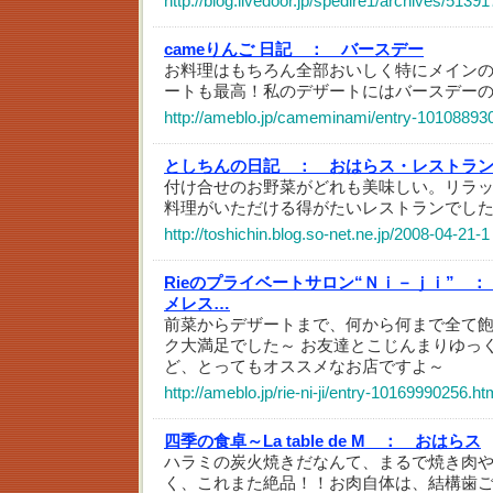
http://blog.livedoor.jp/spedire1/archives/5139
cameりんご 日記 ：
バースデー
お料理はもちろん全部おいしく特にメイン
ートも最高！私のデザートにはバースデー
http://ameblo.jp/cameminami/entry-10108893
としちんの日記 ：
おはらス・レストラ
付け合せのお野菜がどれも美味しい。リラ
料理がいただける得がたいレストランでし
http://toshichin.blog.so-net.ne.jp/2008-04-21-1
Rieのプライベートサロン“Ｎｉ－ｊｉ” ：
メレス…
前菜からデザートまで、何から何まで全て
ク大満足でした～ お友達とこじんまりゆっ
ど、とってもオススメなお店ですよ～
http://ameblo.jp/rie-ni-ji/entry-10169990256.ht
四季の食卓～La table de M ：
おはらス
ハラミの炭火焼きだなんて、まるで焼き肉
く、これまた絶品！！お肉自体は、結構歯