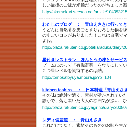
しい最後のご飯が米麺だったのがちょっと
http://akemekuri.seesaa.net/article/104093215
わたしのブログ ：
青山えさきに行ってき
うどんは自然薯を皮ごとすりおろした物を
のすごいコシがありました！これは自宅で
よね。
http://plaza.rakuten.co.jp/otakaraduka/diary/
星付きレストラン ほんとうの味とサービ
ブームにのって「有機野菜」をウリにして
２つ星レベルを期待するのは酷。
http://tomosatoyuya.moura.jp/?p=104
kitchen tashiro ：
日本料理「青山えさ
その味は絶妙で濃く、素材が活かされてい
静かで、落ち着いた大人の雰囲気が漂い、
http://plaza.rakuten.co.jp/yagirino/diary/2008
レディ偏差値 ：
青山えさき
これだけでなく、素材そのもののお味を生