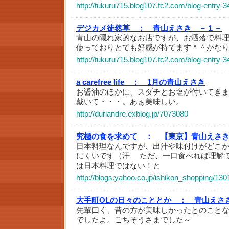
http://tukuru715.blog107.fc2.com/blog-entry-3
デジカメ徒然草 ：
青山えさき －１－
青山の隠れ家的なお店ですが、お洒落で料
使っておりとても好感が持てます＾＾かな
http://tukuru715.blog107.fc2.com/blog-entry-3
a carefree life ：
1月の青山えさき
お醤油のほかに、スダチとお塩が付いてき
戴いて・・・。あぁ美味しい。
http://duriandre.exblog.jp/7073080
究極の食を求めて ：
【東京】青山えさ
日本料理なんですが、出汁や味付けがどこ
にくいです（汗 ただ、一口食べれば理解で
は日本料理ではない！と
http://blogs.yahoo.co.jp/ishikon_shopping/13
大手町OLの日々のこととか ：
青山えさ
先輩曰く、昔の方が美味しかったとのこと
でしたよ。ごちそうさまでした～