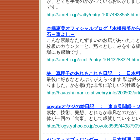
が、とても手間のかかっているお味がしま
です。
http://ameblo.jp/satty/entry-10074928558.html
本橋恵美オフィシャルブログ「本橋恵美か
石～重よし～
こんな素敵なたたずまいのお店があったこ
枚板のカウンターと、黙々としこみをする
場にも感動です。
http://ameblo.jp/emifit/entry-10443288324.htm
林 真理子のあれもこれも日記 ：
日本
最後に好きなどんぶりがえらべます 私は鉄
りました。かき揚げは非常に珍しい岩牡蠣
http://hayashi-mariko.at.webry.info/200902/art
coyoteオヤジの絵日記 ：
東京見聞録・
素材、技術、発想、どれもが非凡なのだが
体が一回の「食事」として成就していると
http://blogs.yahoo.co.jp/coyote8989/44387909
センス・オブ・ワンダー ：
日本料理「