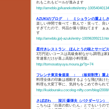
れもこれもビールが進みます
http://ameblo.jp/kanekottei/entry-10054040134
AZUKIのブログ ：
ミシュランの重よしさ
楽しい仲間で食べて・飲んで・笑って、良
すぎてたので、何品か撮り損ねてます ぁ
す
http://ameblo.jp/j-azuki/entry-10096399213.ht
星付きレストラン ほんとうの味とサービ
3万円近いコースは高級食材ながら調理は家
常連客だけが喜ぶ高額小料理屋。
http://tomosatoyuya.moura.jp/?p=74
フレンチ東京食道楽 ：
（板前割烹）重
料理全体の印象は感動するような飛び抜け
料理も大変丁寧に、気持ちをこめて作られ
http://kuidouraku.cocolog-nifty.com/blog/2008
さばぽわ 深川 爆弾夫（バクダーリン）
こちらは「白菜の炊いたん」とでもいうの