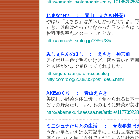
http://ameblo.jp/otemachiol/entry-1014528255
じまなひび ：
青山 えさき(外苑)
やはり「えさき」は美味しかったですよ。
向き。以前はやっていなかったランチもは
お料理教室もスタートしたとか。
http://zima55.exblog.jp/3956789/
みしぇらんのほし ：
えさき 神宮前
アイボリー色で明るいけど、落ち着いた雰
と大将が外まで見送ってくれました。
http://gurunabi-gurume.cocolog-
nifty.com/blog/2008/05/post_de65.html
AKEめくり ：
青山えさき
美味しい野菜を体に優しく食べられる日本
どりの野菜たち いつものように野菜が美
http://akemekuri.seesaa.net/article/117739238
ミニシュナたちとの生活 ：
★表参道 う
うかい亭といえば以前記事にしたお豆腐が
屋うかい」と同じ系列ですがこちらは鉄板