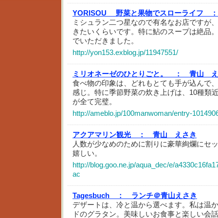
YORISOU 野菜と果物でスローライフ ：
ミシュラン二つ星なので有名なお店ですが
きたいくらいです。特に鮎のスープは絶品
でいただきました。
http://yon153.exblog.jp/11947551/
ミリオネーゼのひとりごと。 ：
青山 
食べ物の印象は、どれもとても手が込んで
感じ。特に季節野菜の炊き上げは、10種類
が全て完璧。
http://ameblo.jp/100manwoman/entry-101490
アクアマリン観光 ：
青山 えさき
人数が少なめのために割りに豪華絢爛にセ
嬉しい。
http://blog.goo.ne.jp/aqua_dec/e/a4330c16fa
ac
Tagesbuch ：
ランチ＠青山えさき
デザートは、冷と温から選べます。私は温
ドのグラタン。美味しいお食事と楽しい会