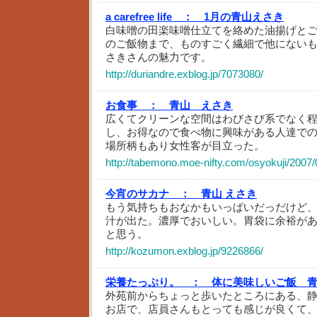
a carefree life ：
1月の青山えさき
白味噌の田楽味噌仕立てを絡めた油揚げと
のご飯物まで、ものすごく繊細で他にない
さきさんの魅力です。
http://duriandre.exblog.jp/7073080/
お食事 ：
青山 えさき
広くてクリーンな空間はわびさび系でなく
し、お得なので食べ物に興味がある人達で
場所柄もあり女性客が目立った。
http://tabemono.moe-nifty.com/osyokuji/2007
今宵のサカナ ：
青山 えさき
もう気持ちもおなかもいっぱいだっだけど
汁が出た。濃厚でおいしい。胃袋に余裕が
と思う。
http://kozumon.exblog.jp/9226866/
栄養たっぷり。 ：
体に美味しいご飯 
外苑前からちょっと歩いたところにある、
お店で、店員さんもとっても感じが良くて