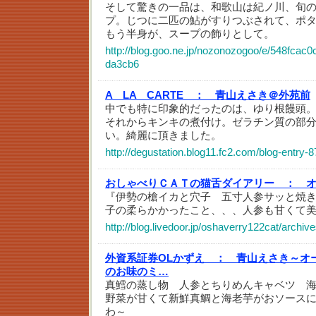
そして驚きの一品は、和歌山は紀ノ川、旬
プ。じつに二匹の鮎がすりつぶされて、ポ
もう半身が、スープの飾りとして。
http://blog.goo.ne.jp/nozonozogoo/e/548fca
da3cb6
A LA CARTE ：
青山えさき＠外苑前
中でも特に印象的だったのは、ゆり根饅頭
それからキンキの煮付け。ゼラチン質の部
い。綺麗に頂きました。
http://degustation.blog11.fc2.com/blog-entry-8
おしゃべりＣＡＴの猫舌ダイアリー ：
『伊勢の槍イカと穴子 五寸人参サッと焼
子の柔らかかったこと、、、人参も甘くて
http://blog.livedoor.jp/oshaverry122cat/archi
外資系証券OLかずえ ：
青山えさき～オ
のお味のミ…
真鱈の蒸し物 人参とちりめんキャベツ 
野菜が甘くて新鮮真鯛と海老芋がおソース
わ～