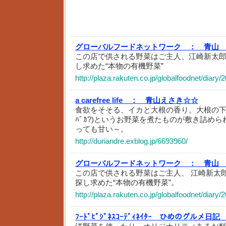
グローバルフードネットワーク ：
青山
この店で供される野菜はご主人、江崎新太
し求めた“本物の有機野菜”
http://plaza.rakuten.co.jp/globalfoodnet/diar
a carefree life ：
青山えさき☆☆
食欲をそそる、イカと大根の香り。大根の下
ﾊﾞｶ?)というお野菜を煮たものが敷き詰め
っても甘い～。
http://duriandre.exblog.jp/6693960/
グローバルフードネットワーク ：
青山
この店で供される野菜はご主人、 江崎新太
探し求めた“本物の有機野菜”。
http://plaza.rakuten.co.jp/globalfoodnet/diary
ﾌｰﾄﾞﾋﾞｼﾞﾈｽｺｰﾃﾞｨﾈｲﾀｰ ひめのグルメ日記