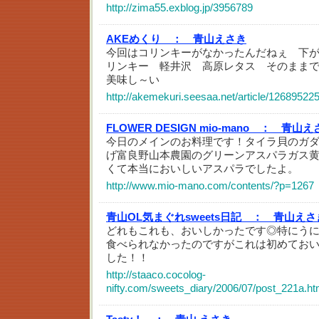
http://zima55.exblog.jp/3956789
AKEめくり ：
青山えさき
今回はコリンキーがなかったんだねぇ 下が前
リンキー 軽井沢 高原レタス そのまま
美味し～い
http://akemekuri.seesaa.net/article/126895225
FLOWER DESIGN mio-mano ：
青山え
今日のメインのお料理です！タイラ貝のガ
げ富良野山本農園のグリーンアスパラガス
くて本当においしいアスパラでしたよ。
http://www.mio-mano.com/contents/?p=1267
青山OL気まぐれsweets日記 ：
青山えさ
どれもこれも、おいしかったです◎特にう
食べられなかったのですがこれは初めてお
した！！
http://staaco.cocolog-
nifty.com/sweets_diary/2006/07/post_221a.ht