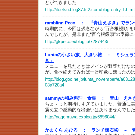
とができました
http://itoetsu.blog87.fc2.com/blog-entry-1.html
rambling Peco ：
『青山えさき』でラン
時期的に、今回は残念ながら“百合根饅頭”
んでしたが、是非また“百合根饅頭”の季節に
http://gkpeco.exblog.jp/7287443/
Luntaの小さい旅、大きい旅 ：
ミシュラ
き」
メニューを見たときはメインが野菜だけな
が、食べ終えてみれば一番印象に残ったの
http://blog.goo.ne.jp/lunta_november/e/a031
08a720a4
sammyの和み料理・食集 ：
青山 えさ
ちょ～っと期待しすぎていました。普通に美
震え立つ感動的な出会いはありませんでし
http://nagomuwa.exblog.jp/6996044/
かまくら あひる ：
ランチ懐石④ ～ 