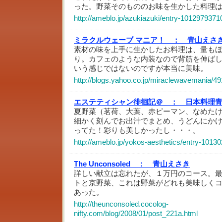
った。野菜そのもののお味を生かした料理
http://ameblo.jp/azukiazuki/entry-1012979371
ミラクルウェーブ マニア！ ：
青山えさ
素材の味を上手に生かしたお料理は、量も
り。カフェのような内装なので背筋を伸ば
いう感じではないのですが本当に美味。
http://blogs.yahoo.co.jp/miraclewavemania/4
エステティシャン徘徊記＠ ：
日本料理
夏野菜（茗荷、大葉、赤ピーマン、なめた
細かく刻んでお出汁でまとめ、うどんにか
ってた！彩りも美しかったし・・・。
http://ameblo.jp/yokos-aesthetics/entry-1013
The Unconsoled ：
青山えさき
詳しい献立は忘れたが、１万円のコース。
トと京野菜、これは野菜がどれも美味しく
あった。
http://theunconsoled.cocolog-
nifty.com/blog/2008/01/post_221a.html