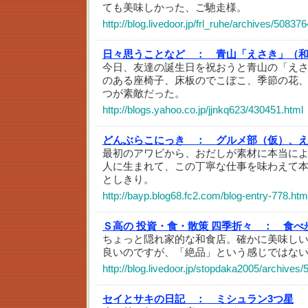
ても美味しかった、ご馳走様。
http://blog.livedoor.jp/frl_ruhe/archives/50837
日々思うことなど ：
青山「えさき」（
今日、友達の誕生日を祝おうと青山の「え
のある座椅子、床板のでこぼこ、季節の花
つが素敵だった。
http://blogs.yahoo.co.jp/jjnkq623/430451.html
どんぶらこにっき ：
グルメ部（仮）、
最初のアワビから、おだしが素材に本当に
人に生まれて、この丁寧な仕事を味わえて
としきり。
http://bayp.blog68.fc2.com/blog-entry-778.htm
Ｓ高の 投資・食・散策 四季折々 ：
食べ
ちょっと隠れ家的な和食店。確かに美味し
良いのですが、「絶品」という感じではな
http://blog.livedoor.jp/stopdaka2005/archives
セイとサキの日記 ：
ミシュラン3つ星