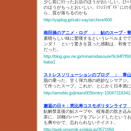
少し前に行ったお店のほうがおいしい。ひ○
のほうがもっとおいしい。ﾐｼｭﾗﾝｶﾞｲﾄﾞに
ら、質が落ちるのかも
http://yaplog.jp/saki-say/archive/600
南田操のアニメ・ログ ：
鮎のスープ・
素晴らしい味に驚嘆するというレベルまで
ンダ！ という驚きを貰った感動は、和食
だった。
http://blog.goo.ne.jp/minamidasou/e/9c84f7f
baba1
ストレスソリューションのブログ ：
青
脂の乗った、甘く弾力感の絶妙なシマアジ
て作ったスープ。これが、とにかく日本酒
http://ameblo.jp/jintaro009/entry-10047318342
邂逅の日々：恵比寿コスモポリタンライフ
鮎解禁直後の鮎スープや、桜海老の炊き込
茶に、10種のハーブをブレンドしたという
も爽やかで、忘れられないテイスト。
http://welcomemik.exblog.jp/3571950