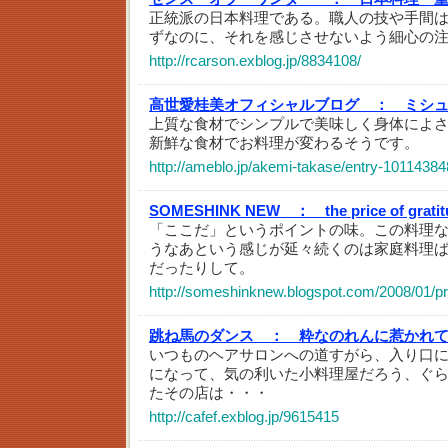
正統派の日本料理である。職人の技や手間
ずなのに、それを感じさせないよう細心の
http://rcarson.exblog.jp/8834108/
高世愛桂美オフィシャルブログ ：
ミシュ
上質な食材でシンプルで美味しく身体によ
新鮮な食材でお料理が変わるそうです。
http://ameblo.jp/akemi-takase/entry-10114384
SOMESHINK NEW ：
the price of grati
「ここだ」というポイントの味。この料理
うなあという感じが延々続くのは家庭料理
だったりして。
http://someshinknew.blogspot.com/2008/01/pri
跳ね馬のダンス ：
粋なのれんに惹かれ
いつものヘアサロンへの道すがら、入り口
になって、気の利いた小料理屋だろう、ぐ
たその店は・・・
http://cafef.exblog.jp/9615415