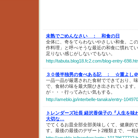
未熟でごめんなさい ：
和食の日
全体に、奇をてらわないやさしい和食。この
作料理」と呼べそうな最近の和食に慣れて
足りない感じがしないでもない。
http://tabuta.blog18.fc2.com/blog-entry-698.ht
３０後半独男の食べある記 ：
☆重よし
一品一品が厳選された食材でできており、
で、食材の味を最大限ひき出されています
が・・・行ってみたい気もする。
http://ameblo.jp/interbelle-tanaka/entry-1049
トレンダーズ社長 経沢香保子の『人生を味
大切な…
でてくるお皿全部全部美味しくて、健康的
す。最後の最後のデザート2種類まで、一粒
http://ameblo.jp/trenders/entry-10179677732.