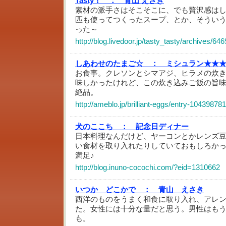
Tasty！ ：
青山 えさき
素材の派手さはそこそこに、でも贅沢感はし
匹も使ってつくったスープ、とか、そうい
った～
http://blog.livedoor.jp/tasty_tasty/archives/64
しあわせのたまご☆ ：
ミシュラン★★★
お食事。クレソンとシマアジ、ヒラメの炊
味しかったけれど、この炊き込みご飯の旨
絶品。
http://ameblo.jp/brilliant-eggs/entry-10439878
犬のここち ：
記念日ディナー
日本料理なんだけど、ヤーコンとかレンズ
い食材を取り入れたりしていておもしろか
満足♪
http://blog.inuno-cocochi.com/?eid=1310662
いつか どこかで ：
青山 えさき
西洋のものをうまく和食に取り入れ、アレ
た。女性には十分な量だと思う。男性はも
も。