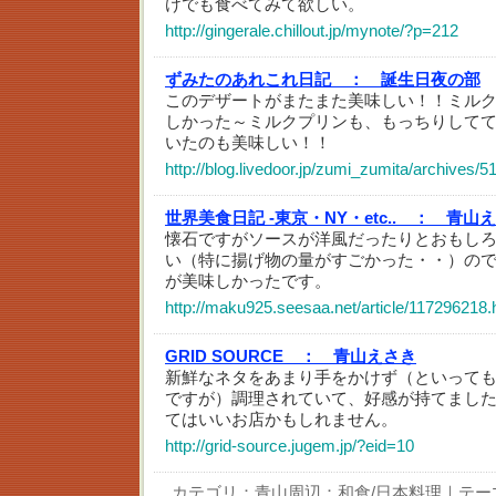
けでも食べてみて欲しい。
http://gingerale.chillout.jp/mynote/?p=212
ずみたのあれこれ日記 ：
誕生日夜の部
このデザートがまたまた美味しい！！ミル
しかった～ミルクプリンも、もっちりして
いたのも美味しい！！
http://blog.livedoor.jp/zumi_zumita/archives/
世界美食日記 -東京・NY・etc.. ：
青山え
懐石ですがソースが洋風だったりとおもし
い（特に揚げ物の量がすごかった・・）の
が美味しかったです。
http://maku925.seesaa.net/article/117296218.
GRID SOURCE ：
青山えさき
新鮮なネタをあまり手をかけず（といって
ですが）調理されていて、好感が持てまし
てはいいお店かもしれません。
http://grid-source.jugem.jp/?eid=10
カテゴリ：
青山周辺：和食/日本料理
｜テー