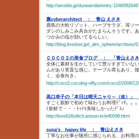
http://ameblo.jp/duneamitie/entry-1046992648
裏cyberarchitect ：
青山 えさき
鹿島の大蛤リゾット、ハーブサラダ、苺ソ
ダシのしみこみ具合がたまらんそうです。
つかみの塩が効いてるらしい。
http://blog.livedoor.jp/i_alm_sphere/archives
ＣＯＣＯ２の美食ブログ ：
「青山えさ
全体に素材を生かしていて懲りすぎていな
ムがあり実直な感じ。テーブル席もあり、
く、会食向き。
http://coco2.cocolog-nifty.com/coco2/2008/12
高口幸子の「本日は晴天ニャり～（改）」
すごく新鮮で初めて味わうお料理ﾃﾞｼﾀ。。
ﾃ新鮮で・・・ﾄｯﾃﾓ美味しかったﾃﾞｽ♪
http://love626stitch.anisen.tv/e40098.html
suna's happy life ：
青山えさき
丁寧なお仕事が随所に感じられる、お料理