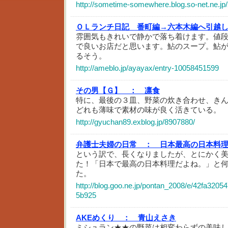
http://sometime-somewhere.blog.so-net.ne.jp
ＯＬランチ日記 番町編→六本木編へ引越
雰囲気もきれいで静かで落ち着けます。値
で良いお店だと思います。鮎のスープ。鮎
るそう。
http://ameblo.jp/ayayax/entry-10058451599
その男【Ｇ】 ：
凛食
特に、最後の３皿、野菜の炊き合わせ、き
どれも薄味で素材の味が良く活きている。
http://gyuchan89.exblog.jp/8907880/
弁護士夫婦の日常 ：
日本最高の日本料
という訳で、長くなりましたが、とにかく
た！「日本で最高の日本料理だよね。」と
た。
http://blog.goo.ne.jp/pontan_2008/e/42fa320
5b925
AKEめくり ：
青山えさき
ミシュラン★★の野菜は相変わらずの美味