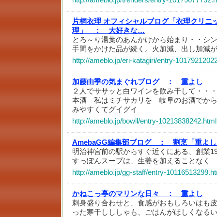
片桐衣理 オフィシャルブログ「衣理クリニ
理」 ：
大好きな…
とろ～り湯葉のあんかけから始まり・・シ
手間をかけた品が続く。火加減、出し加減
http://ameblo.jp/eri-katagiri/entry-1017921202
加藤由季の気まぐれブログ ：
重よし
２人でササッと白ワインを飲み干して・・
本酒 私はミチサカリを 岐阜のお酒でか
みやすくてグイグイ
http://ameblo.jp/bowll/entry-10213838242.html
AmebaGG編集部ブログ ：
割烹「重よし
明治神宮前の駅からすぐ近くにある、創業19
すっぽんスープは、生姜を加えることなく
http://ameblo.jp/gg-staff/entry-10116513299.h
かねこっ亭のマリンな日々 ：
重よし
刺身盛り合わせと、食感がおもしろいはも
った寒干しししゃも、ごはんがほしくなる