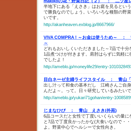
makikoの花・野菜日記（２） ：
二ツ星
半地下にある「えさき」はお庭を見るとい
で勝負なのでしょう。いろいろな種類の野
いです。
http://akanheaven.exblog.jp/8667966/
VIVA COMPRA ! ～お金は使うため～ ：
～
どれもおいしくいただきました～7品で十分
1品煮つけが付きます。肩肘はらずに気軽に
でしたよ！
http://ameblo.jp/moneylife29/entry-101032849
目白ネーゼ主婦ライフスタイル ：
青山
出し汁って和食の基本だし 江崎さんご自
んだよ～。って。日々研究しているみたい
http://ameblo.jp/yukari71gohan/entry-100858
じまなひび ：
青山 えさき(外苑)
6品コースだと女性で丁度いいくらいの量に
と7品で丁度良かったかな(大食いなので・・
よ。野菜中心でヘルシーで女性向き。