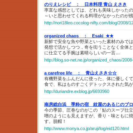
のりえレシピ ：
日本料理 青山 えさき
率直な感想としては、どれも美味しかった
～いと思わせてくれる料理がなかったのが
http://nori18leo.cocolog-nifty.com/blog/2008/1
organized chaos ：
Esaki_★★
新鮮で安全な魚や野菜といった素材のみで
発想で活かしつつ，奇を衒うことなく全体
に仕立てる手腕は素晴らしいの一言…
http://blog.so-net.ne.jp/organized_chaos/2008
a carefree life ：
青山えさき☆☆
有機野菜をふんだんに使った、体に優しく
食で、私はものすごくデトックスされた気
http://duriandre.exblog.jp/6693960
南房総白浜 季粋の宿 紋屋のあるじのブ
今の季節、圧巻なのがこの「鮎のスープ仕
噌のようにも見えますが、香り・味ともに
す。脱帽！
http://www.monya.co.jp/aruji/log/eid120.html