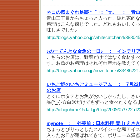
ネコの気まぐれ足跡 *゜・:゜☆。 ：
青山
青山三丁目からちょっと入った、隠れ家的な
料理はこんな感じでした。どれもおいしく
味しさでした♪
http://blogs.yahoo.co.jp/whitecatchan4/38804
♪のーてんきな金魚の一日♪ ：
インテリ
こちらのお店は、野菜だけではなく食材す
す。お魚のお料理はそれぞれ産地を教えて
http://blogs.yahoo.co.jp/now_tennki/33486221
いちご姫のいちごミュージアム ：
7月2
のお店
とくにホタテとお魚がおいしかったし、さ
品(^_-)-☆白米だけでもずっと食べたくな
http://ichigohime15.laff.jp/blog/2009/07/722-d
mynote ：
外苑前：日本料理 青山 えさ
ちょっとぴりっとしたスパイシーな和アイ
入ったお皿が運ばれてきて、ボリューム満