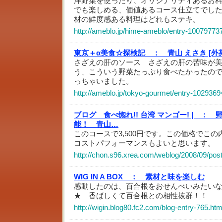
洋野菜を使ったり、オリジナリティあるお料
でも楽しめる、価値あるコース仕立てでし
材の鮮度感ある料理はどれもステキ。
http://ameblo.jp/hime-ameblo/entry-10079773
東京＋α美食☆探検記 ：
青山 えさき [外
さざえの肝のソース さざえの肝の苦味が
う、こういう野菜たっぷり食べたかったの
っちゃいました。
http://ameblo.jp/tokyo-gourmet/entry-1029369
ブログ 食べ惚れ!! 台湾 マンゴー! | ：
能！ 青山…
このコースで3,500円です。この価格で
コストパフォーマンスもよいと思います。
http://chon.s96.xrea.com/weblog/2008/09/pos
WIG IN A BOX ：
素材と味を楽しむ
感動したのは、百合根をおせんべいみたい
★ 香ばしくて百合根との相性抜群！！
http://wigin.blog80.fc2.com/blog-entry-765.htm