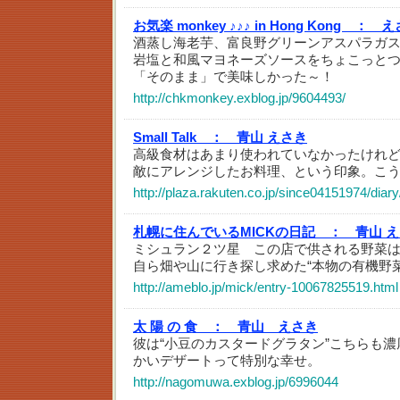
お気楽 monkey ♪♪♪ in Hong Kong ：
え
酒蒸し海老芋、富良野グリーンアスパラガ
岩塩と和風マヨネーズソースをちょこっと
「そのまま」で美味しかった～！
http://chkmonkey.exblog.jp/9604493/
Small Talk ：
青山 えさき
高級食材はあまり使われていなかったけれ
敵にアレンジしたお料理、という印象。こう
http://plaza.rakuten.co.jp/since04151974/dia
札幌に住んでいるMICKの日記 ：
青山 
ミシュラン２ツ星 この店で供される野菜
自ら畑や山に行き探し求めた“本物の有機野菜
http://ameblo.jp/mick/entry-10067825519.html
太 陽 の 食 ：
青山 えさき
彼は“小豆のカスタードグラタン”こちらも
かいデザートって特別な幸せ。
http://nagomuwa.exblog.jp/6996044