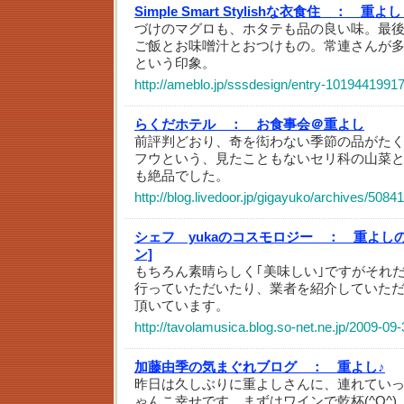
Simple Smart Stylishな衣食住 ：
重よし
づけのマグロも、ホタテも品の良い味。最
ご飯とお味噌汁とおつけもの。常連さんが
という印象。
http://ameblo.jp/sssdesign/entry-10194419917
らくだホテル ：
お食事会＠重よし
前評判どおり、奇を衒わない季節の品がた
フウという、見たこともないセリ科の山菜
も絶品でした。
http://blog.livedoor.jp/gigayuko/archives/5084
シェフ yukaのコスモロジー ：
重よし
ン]
もちろん素晴らしく｢美味しい｣ですがそれ
行っていただいたり、業者を紹介していた
頂いています。
http://tavolamusica.blog.so-net.ne.jp/2009-09-
加藤由季の気まぐれブログ ：
重よし♪
昨日は久しぶりに重よしさんに、連れていっ
ゃんこ幸せです まずはワインで乾杯(^O^