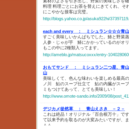
素材のよさを引き出し、野菜の美味しさを
料理 料理ごとにお茶を替えにきてくれ、そ
にこやかな接客は完璧。
http://blogs.yahoo.co.jp/asuka922hi/37397119
each and every ：
ミシュラン☆☆☆青
すごく美味しいかんぱちでした。鰆と野菜
人参・じゃが芋 鰆にかかっているのがオ
もこの中に2種類入ってます。
http://ameblo.jp/matsucoxxx/entry-104028060
おもてサンド ：
ミシュラン二つ星、青
山
美味しくて、色んな味わいを楽しめる最高
ノ川 鮎のスープ仕立て 鮎の内臓がスー
ミもつけてあって、とても美味しい！
http://www.omote-sando.info/2009/08/post_41
デジカメ徒然草 ：
青山えさき －２－
これは絶品！オリジナル「百合根万十」で
て以来予約を取るのが大変みたいですが、
＾＾