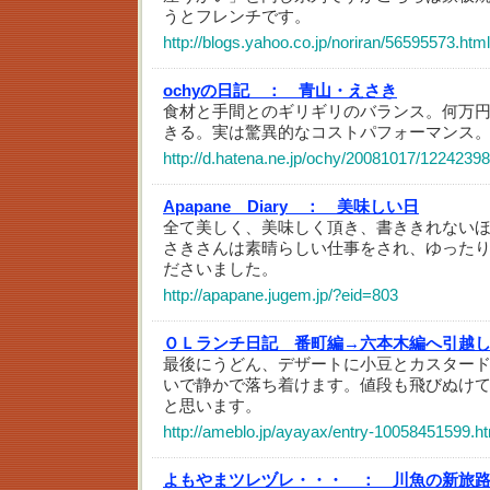
うとフレンチです。
http://blogs.yahoo.co.jp/noriran/56595573.html
ochyの日記 ：
青山・えさき
食材と手間とのギリギリのバランス。何万
きる。実は驚異的なコストパフォーマンス
http://d.hatena.ne.jp/ochy/20081017/1224239
Apapane Diary ：
美味しい日
全て美しく、美味しく頂き、書ききれない
さきさんは素晴らしい仕事をされ、ゆった
ださいました。
http://apapane.jugem.jp/?eid=803
ＯＬランチ日記 番町編→六本木編へ引越
最後にうどん、デザートに小豆とカスター
いで静かで落ち着けます。値段も飛びぬけ
と思います。
http://ameblo.jp/ayayax/entry-10058451599.h
よもやまツレヅレ・・・ ：
川魚の新旅