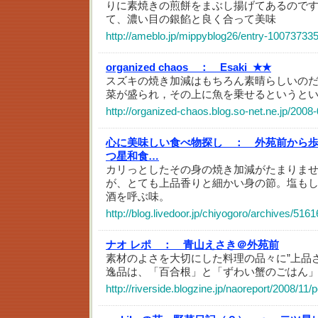
りに素焼きの煎餅をまぶし揚げてあるので
て、濃い目の銀餡と良く合って美味
http://ameblo.jp/mippyblog26/entry-10073733
organized chaos ：
Esaki_★★
スズキの焼き加減はもちろん素晴らしいの
菜が盛られ，その上に魚を乗せるというと
http://organized-chaos.blog.so-net.ne.jp/2008
心に美味しい食べ物探し ：
外苑前から歩
つ星和食…
カリっとしたその身の焼き加減がたまりま
が、とても上品香りと細かい身の節。塩も
酒を呼ぶ味。
http://blog.livedoor.jp/chiyogoro/archives/516
ナオ レポ ：
青山えさき＠外苑前
素材のよさを大切にした料理の品々に”上品
逸品は、「百合根」と「ずわい蟹のごはん
http://riverside.blogzine.jp/naoreport/2008/11