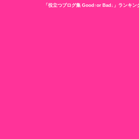
「役立つブログ集 Good↑or Bad↓」ラン