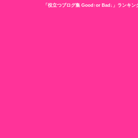
「役立つブログ集 Good↑or Bad↓」ラン