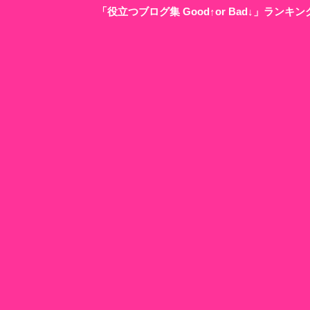
「役立つブログ集 Good↑or Bad↓」ラン