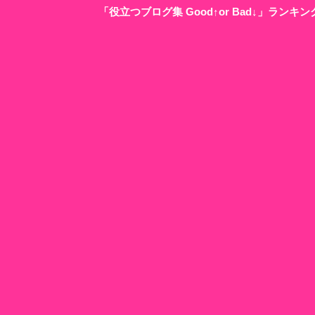
「役立つブログ集 Good↑or Bad↓」ラン