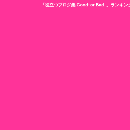
「役立つブログ集 Good↑or Bad↓」ラン