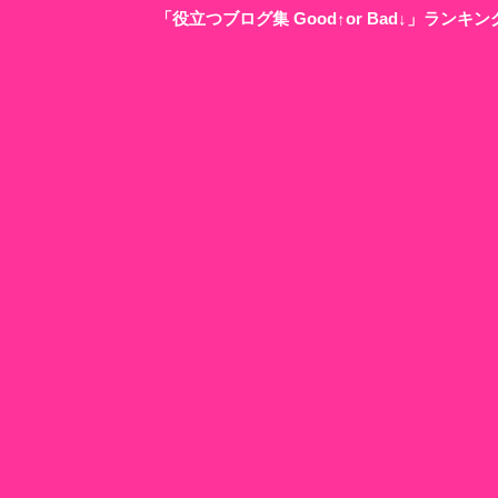
「役立つブログ集 Good↑or Bad↓」ラン