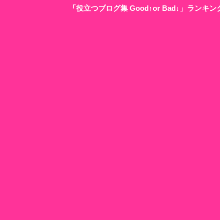
「役立つブログ集 Good↑or Bad↓」ラン