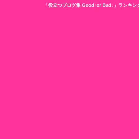
「役立つブログ集 Good↑or Bad↓」ラン