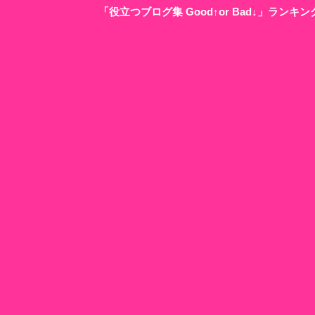
「役立つブログ集 Good↑or Bad↓」ラン