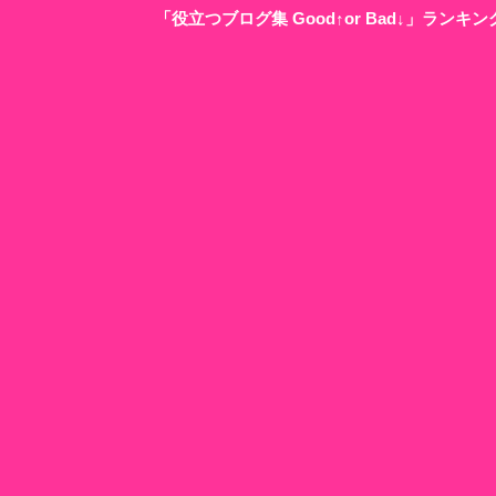
「役立つブログ集 Good↑or Bad↓」ラン