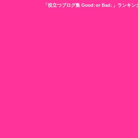
「役立つブログ集 Good↑or Bad↓」ラン