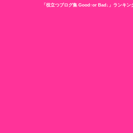
「役立つブログ集 Good↑or Bad↓」ラン