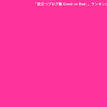
「役立つブログ集 Good↑or Bad↓」ラン