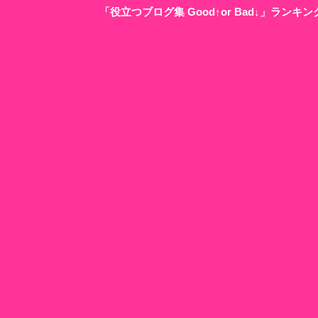
「役立つブログ集 Good↑or Bad↓」ラン