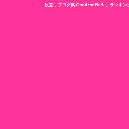
「役立つブログ集 Good↑or Bad↓」ラン