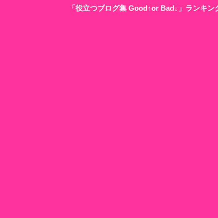
「役立つブログ集 Good↑or Bad↓」ラン