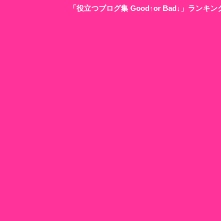
「役立つブログ集 Good↑or Bad↓」ラン