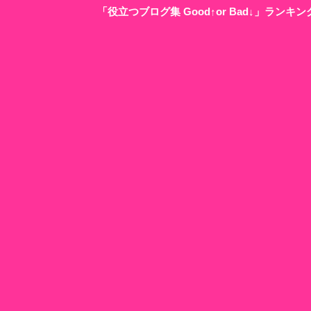
「役立つブログ集 Good↑or Bad↓」ラン