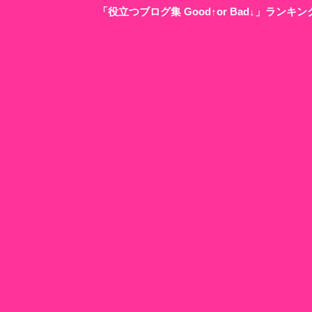
「役立つブログ集 Good↑or Bad↓」ラン