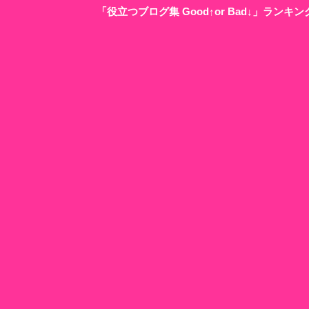
「役立つブログ集 Good↑or Bad↓」ラン