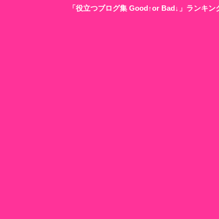
「役立つブログ集 Good↑or Bad↓」ラン