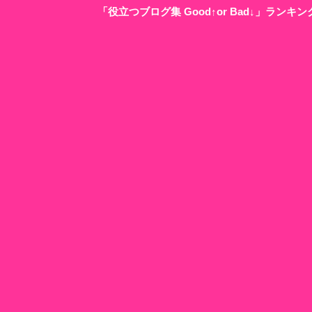
「役立つブログ集 Good↑or Bad↓」ラン