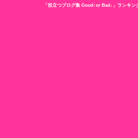
「役立つブログ集 Good↑or Bad↓」ラン