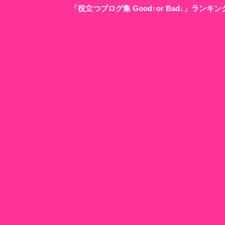
「役立つブログ集 Good↑or Bad↓」ラン